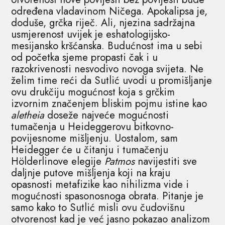
određena vladavinom Ničega. Apokalipsa je,
doduše, grčka riječ. Ali, njezina sadržajna
usmjerenost uvijek je eshatologijsko-
mesijansko kršćanska. Budućnost ima u sebi
od početka sjeme propasti čak i u
razokrivenosti nesvodivo novoga svijeta. Ne
želim time reći da Sutlić uvodi u promišljanje
ovu drukčiju mogućnost koja s grčkim
izvornim značenjem bliskim pojmu istine kao
aletheia
doseže najveće mogućnosti
tumačenja u Heideggerovu bitkovno-
povijesnome mišljenju. Uostalom, sam
Heidegger će u čitanju i tumačenju
Hölderlinove elegije
Patmos
navijestiti sve
daljnje putove mišljenja koji na kraju
opasnosti metafizike kao nihilizma vide i
mogućnosti spasonosnoga obrata. Pitanje je
samo kako to Sutlić misli ovu čudovišnu
otvorenost kad je već jasno pokazao analizom