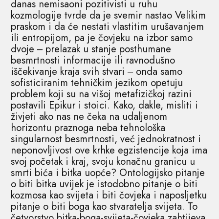
danas nemisaoni pozitivisti u ruhu
kozmologije tvrde da je svemir nastao Velikim
praskom i da će nestati vlastitim urušavanjem
ili entropijom, pa je čovjeku na izbor samo
dvoje ‒ prelazak u stanje posthumane
besmrtnosti informacije ili ravnodušno
iščekivanje kraja svih stvari ‒ onda samo
sofisticiranim tehničkim jezikom opetuju
problem koji su na višoj metafizičkoj razini
postavili Epikur i stoici. Kako, dakle, misliti i
živjeti ako nas ne čeka na udaljenom
horizontu praznoga neba tehnološka
singularnost besmrtnosti, već jednokratnost i
neponovljivost ove krhke egzistencije koja ima
svoj početak i kraj, svoju konačnu granicu u
smrti bića i bitka uopće? Ontologijsko pitanje
o biti bitka uvijek je istodobno pitanje o biti
kozmosa kao svijeta i biti čovjeka i naposljetku
pitanje o biti boga kao stvaratelja svijeta. To
četvorstvo bitka-boga-svijeta-čovjeka zahtijeva