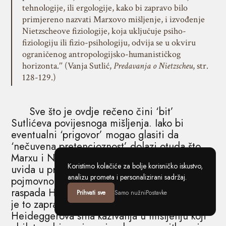
tehnologije, ili ergologije, kako bi zapravo bilo
primjereno nazvati Marxovo mišljenje, i izvođenje
Nietzscheove fiziologije, koja uključuje psiho-
fiziologiju ili fizio-psihologiju, odvija se u okviru
ograničenog antropologijsko-humanističkog
horizonta.ʺ (Vanja Sutlić,
Predavanja o Nietzscheu
, str.
128-129.)
Sve što je ovdje rečeno čini ‘bit’
Sutlićeva povijesnoga mišljenja. Iako bi
eventualni ‘prigovor’ mogao glasiti da
‘nečuvena pretencioznost’ dolazi otuda što
Marxu i Nietzscheu pripisuje ‘nesvjesnost’
Koristimo kolačiće za bolje korisničko iskustvo,
uvida u pravi ‘ontologijski rang’ njihovih
analizu prometa i personalizirani sadržaj.
pojmovno-kategorijalnih otkrića nakon
raspada Hegelove apsolutne metafizike i da
Prihvati sve
Samo nužni
Postavke
je to zapravo slobodno korištenje
Heideggerova stila kazivanja u mišljenju koji