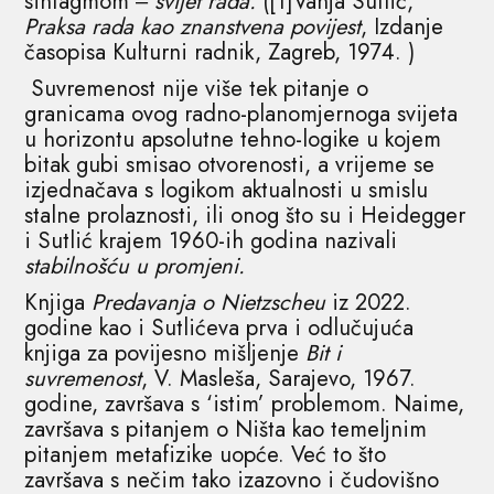
sintagmom ‒
svijet rada.
([1]Vanja Sutlić,
Praksa rada kao znanstvena povijest
, Izdanje
časopisa Kulturni radnik, Zagreb, 1974. )
Suvremenost nije više tek pitanje o
granicama ovog radno-planomjernoga svijeta
u horizontu apsolutne tehno-logike u kojem
bitak gubi smisao otvorenosti, a vrijeme se
izjednačava s logikom aktualnosti u smislu
stalne prolaznosti, ili onog što su i Heidegger
i Sutlić krajem 1960-ih godina nazivali
stabilnošću u promjeni.
Knjiga
Predavanja o Nietzscheu
iz 2022.
godine kao i Sutlićeva prva i odlučujuća
knjiga za povijesno mišljenje
Bit i
suvremenost
, V. Masleša, Sarajevo, 1967.
godine, završava s ‘istim’ problemom. Naime,
završava s pitanjem o Ništa kao temeljnim
pitanjem metafizike uopće. Već to što
završava s nečim tako izazovno i čudovišno