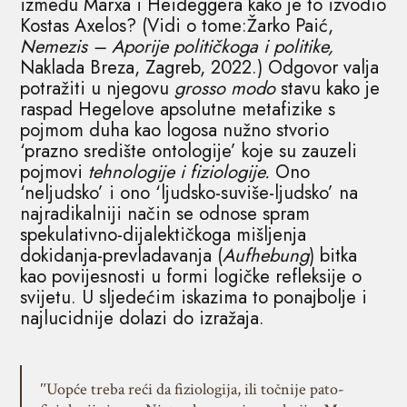
između Marxa i Heideggera kako je to izvodio
Kostas Axelos? (Vidi o tome:Žarko Paić,
Nemezis – Aporije političkoga i politike,
Naklada Breza, Zagreb, 2022.) Odgovor valja
potražiti u njegovu
grosso modo
stavu kako je
raspad Hegelove apsolutne metafizike s
pojmom duha kao logosa nužno stvorio
‘prazno središte ontologije’ koje su zauzeli
pojmovi
tehnologije i fiziologije.
Ono
‘neljudsko’ i ono ‘ljudsko-suviše-ljudsko’ na
najradikalniji način se odnose spram
spekulativno-dijalektičkoga mišljenja
dokidanja-prevladavanja (
Aufhebung
) bitka
kao povijesnosti u formi logičke refleksije o
svijetu. U sljedećim iskazima to ponajbolje i
najlucidnije dolazi do izražaja.
ʺUopće treba reći da fiziologija, ili točnije pato-