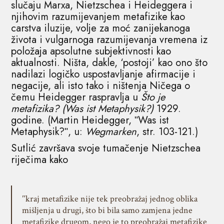
slučaju Marxa, Nietzschea i Heideggera i
njihovim razumijevanjem metafizike kao
carstva iluzije, volje za moć zanijekanoga
života i vulgarnoga razumijevanja vremena iz
položaja apsolutne subjektivnosti kao
aktualnosti. Ništa, dakle, ‘postoji’ kao ono što
nadilazi logičko uspostavljanje afirmacije i
negacije, ali isto tako i ništenja Ničega o
čemu Heidegger raspravlja u
Što je
metafizika? (Was ist Metaphysik?)
1929.
godine. (Martin Heidegger, ʺWas ist
Metaphysik?ʺ, u:
Wegmarken
, str. 103-121.)
Sutlić završava svoje tumačenje Nietzschea
riječima kako
ʺkraj metafizike nije tek preobražaj jednog oblika
mišljenja u drugi, što bi bila samo zamjena jedne
metafizike drugom, nego je to preobražaj metafizike