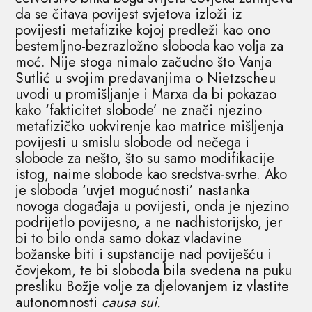
da se čitava povijest svjetova izloži iz
povijesti metafizike kojoj predleži kao ono
bestemljno-bezrazložno sloboda kao volja za
moć. Nije stoga nimalo začudno što Vanja
Sutlić u svojim predavanjima o Nietzscheu
uvodi u promišljanje i Marxa da bi pokazao
kako ‘fakticitet slobode’ ne znači njezino
metafizičko uokvirenje kao matrice mišljenja
povijesti u smislu slobode od nečega i
slobode za nešto, što su samo modifikacije
istog, naime slobode kao sredstva-svrhe. Ako
je sloboda ‘uvjet mogućnosti’ nastanka
novoga događaja u povijesti, onda je njezino
podrijetlo povijesno, a ne nadhistorijsko, jer
bi to bilo onda samo dokaz vladavine
božanske biti i supstancije nad poviješću i
čovjekom, te bi sloboda bila svedena na puku
presliku Božje volje za djelovanjem iz vlastite
autonomnosti
causa sui.