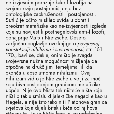
ne-izvjesnim pokazuje kako filozofija na
svojem kraju postaje mišljenje bez
ontologijske zaokruženosti i postojanosti.
Sutlić je očito mislilac uvida u obrat i
preokret metafizike kao ne-izvjesnosti izgleda
koje su navijestili posthegelovski anti-filozofi,
ponajprije Marx i Nietzsche. Deseto,
zaključno poglavlje ove knjige o
povijesnoj
konstelaciji nihilizma i suvremenosti
, str. 161-
170., bavi se, dakle, onim što je svagda
svojevrsna nužna mogućnost mišljenja da
otpočne na drukčijim ‘temeljima’ ili da
okonča u apsolutnome nihilizmu. Ovaj
nihilizam vidio je Nietzsche u volji za moć
koja biva posljednjom granicom metafizike
uopće. Nije ovo Ništa tek ništeće ništa koje
ništi bitak u smislu dijalektičke negacije kao u
Hegela, a nije isto tako niti Platonova granica
svjetova koja dijeli bitak i bića od njihova
iščeznuća. To je Ništa koje je, paradoksalno,