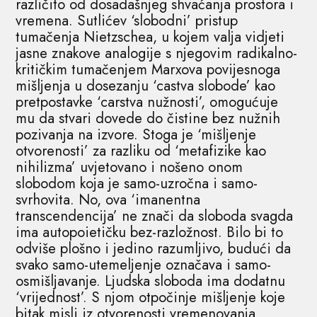
različito od dosadašnjeg shvaćanja prostora i
vremena. Sutlićev ‘slobodni’ pristup
tumačenja Nietzschea, u kojem valja vidjeti
jasne znakove analogije s njegovim radikalno-
kritičkim tumačenjem Marxova povijesnoga
mišljenja u dosezanju ‘castva slobode’ kao
pretpostavke ‘carstva nužnosti’, omogućuje
mu da stvari dovede do čistine bez nužnih
pozivanja na izvore. Stoga je ‘mišljenje
otvorenosti’ za razliku od ‘metafizike kao
nihilizma’ uvjetovano i nošeno onom
slobodom koja je samo-uzročna i samo-
svrhovita. No, ova ‘imanentna
transcendencija’ ne znači da sloboda svagda
ima autopoietičku bez-razložnost. Bilo bi to
odviše plošno i jedino razumljivo, budući da
svako samo-utemeljenje označava i samo-
osmišljavanje. Ljudska sloboda ima dodatnu
‘vrijednost’. S njom otpočinje mišljenje koje
bitak misli iz otvorenosti vremenovanja