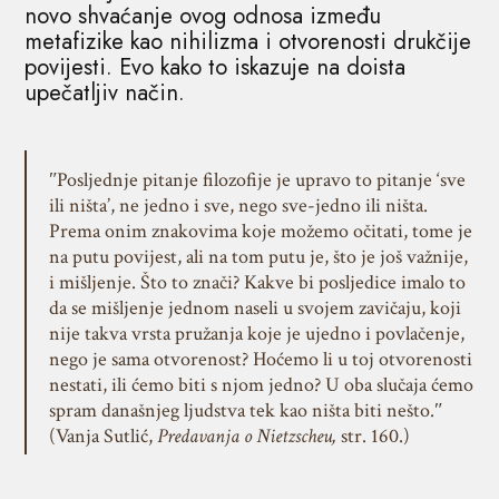
novo shvaćanje ovog odnosa između
metafizike kao nihilizma i otvorenosti drukčije
povijesti. Evo kako to iskazuje na doista
upečatljiv način.
ʺPosljednje pitanje filozofije je upravo to pitanje ‘sve
ili ništa’, ne jedno i sve, nego sve-jedno ili ništa.
Prema onim znakovima koje možemo očitati, tome je
na putu povijest, ali na tom putu je, što je još važnije,
i mišljenje. Što to znači? Kakve bi posljedice imalo to
da se mišljenje jednom naseli u svojem zavičaju, koji
nije takva vrsta pružanja koje je ujedno i povlačenje,
nego je sama otvorenost? Hoćemo li u toj otvorenosti
nestati, ili ćemo biti s njom jedno? U oba slučaja ćemo
spram današnjeg ljudstva tek kao ništa biti nešto.ʺ
(Vanja Sutlić,
Predavanja o Nietzscheu,
str. 160.)