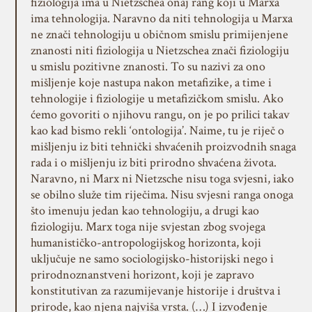
fiziologija ima u Nietzschea onaj rang koji u Marxa
ima tehnologija. Naravno da niti tehnologija u Marxa
ne znači tehnologiju u običnom smislu primijenjene
znanosti niti fiziologija u Nietzschea znači fiziologiju
u smislu pozitivne znanosti. To su nazivi za ono
mišljenje koje nastupa nakon metafizike, a time i
tehnologije i fiziologije u metafizičkom smislu. Ako
ćemo govoriti o njihovu rangu, on je po prilici takav
kao kad bismo rekli ‘ontologija’. Naime, tu je riječ o
mišljenju iz biti tehnički shvaćenih proizvodnih snaga
rada i o mišljenju iz biti prirodno shvaćena života.
Naravno, ni Marx ni Nietzsche nisu toga svjesni, iako
se obilno služe tim riječima. Nisu svjesni ranga onoga
što imenuju jedan kao tehnologiju, a drugi kao
fiziologiju. Marx toga nije svjestan zbog svojega
humanističko-antropologijskog horizonta, koji
uključuje ne samo sociologijsko-historijski nego i
prirodnoznanstveni horizont, koji je zapravo
konstitutivan za razumijevanje historije i društva i
prirode, kao njena najviša vrsta. (…) I izvođenje