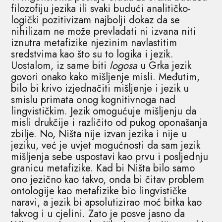
filozofiju jezika ili svaki budući analitičko-
logički pozitivizam najbolji dokaz da se
nihilizam ne može prevladati ni izvana niti
iznutra metafizike njezinim navlastitim
sredstvima kao što su to logika i jezik.
Uostalom, iz same biti
logosa
u Grka jezik
govori onako kako mišljenje misli. Međutim,
bilo bi krivo izjednačiti mišljenje i jezik u
smislu primata onog kognitivnoga nad
lingvističkim. Jezik omogućuje mišljenju da
misli drukčije i različito od pukog oponašanja
zbilje. No, Ništa nije izvan jezika i nije u
jeziku, već je uvjet mogućnosti da sam jezik
mišljenja sebe uspostavi kao prvu i posljednju
granicu metafizike. Kad bi Ništa bilo samo
ono jezično kao takvo, onda bi čitav problem
ontologije kao metafizike bio lingvističke
naravi, a jezik bi apsolutizirao moć bitka kao
takvog i u cjelini. Zato je posve jasno da