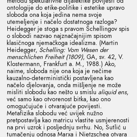
metodu spekulativne dijalektike povijesti od
ontologije do etike-politike i estetike upravo
sloboda ona koja jedina nema svoje
utemeljenje i načelo dostatnoga razloga?
Heidegger je stoga s pravom Schellingov spis
o slobodi nazvao najznačajnijim spisom
klasičnoga njemačkoga idealizma. (Martin
Heidegger,
Schelling: Vom Wesen der
menschlichen Freiheit (1809)
, GA, sv. 42, V.
Klostermann, Frankfurt a. M., 1988.) Ako,
naime, sloboda nije ona koja je nečime
kauzalno-deterministički postavljena kao
načelo djelovanja, onda mišljenje ne može
misliti slobodu kao nešto u smislu
aliquid ens
,
već samo kao otvorenost bitka, kao ono
omogućujuće i otvarajuće povijesti.
Metafizika slobodu već uvijek nužno
pretpostavlja kao matricu vlastite usmjerenosti
na prvi uzrok i posljednju svrhu. No, Sutlić u
tumačenju odnosa Marxa i Nietzschea otvara