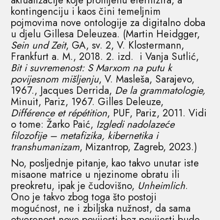
aktualizacije koje promjenu eternizira, a
kontingenciju i kaos čini temeljnim
pojmovima nove ontologije za digitalno doba
u djelu Gillesa Deleuzea. (Martin Heidgger,
Sein und Zeit
, GA, sv. 2, V. Klostermann,
Frankfurt a. M., 2018. 2. izd. i Vanja Sutlić,
Bit i suvremenost: S Marxom na putu k
povijesnom mišljenju
, V. Masleša, Sarajevo,
1967., Jacques Derrida,
De la grammatologie,
Minuit, Pariz, 1967. Gilles Deleuze,
Différence et répétition
, PUF, Pariz, 2011. Vidi
o tome: Žarko Paić,
Izgledi nadolazeće
filozofije – metafizika, kibernetika i
transhumanizam
, Mizantrop, Zagreb, 2023.)
No, posljednje pitanje, kao takvo unutar iste
misaone matrice u njezinome obratu ili
preokretu, ipak je čudovišno,
Unheimlich
.
Ono je takvo zbog toga što postoji
mogućnost, ne i zbiljska nužnost, da sama
otvorenost nove povijesti bez povijesti bude