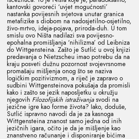
kantovski govoreći ‘uvjet mogućnosti’
nastanka povijesnih svjetova unutar granica
metafizike s diobom na nadosjetilno-osjetilno,
živo-mrtvo, ideja-pojava, priroda-duh. U tom
smislu ovo Ništa nadilazi sva povijesno-
epohalna promišljanja ‘nihilizma’ od Leibniza
do Wittgensteina. Zašto je Sutlić u ovoj knjizi
predavanja o Nietzscheu imao potrebu da na
kraju posveti dužnu pozornost svojevrsnome
promašaju mišljenja onog što se naziva
logičkim pozitivizmom, a riječ je zapravo o
sudbini Wittgensteinova pokušaja da promisli
kako i zašto se jezik naposljetku u okružju
njegovih
Filozofijskih istraživanja
svodi na
jezične igre kao forme života? Iako, doduše,
Sutlić ispravno navodi da je za kasnoga
Wittgensteina znanost samo jedna od inih
jezičnih igara, očito je da je mišljenje kao
znanstveno računanje i disponiranje bićima