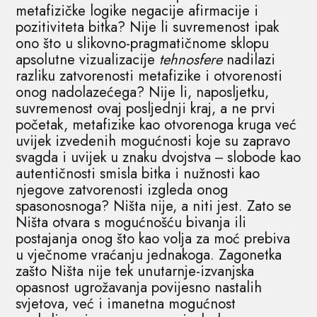
metafizičke logike negacije afirmacije i
pozitiviteta bitka? Nije li suvremenost ipak
ono što u slikovno-pragmatičnome sklopu
apsolutne vizualizacije
tehnosfere
nadilazi
razliku zatvorenosti metafizike i otvorenosti
onog nadolazećega? Nije li, naposljetku,
suvremenost ovaj posljednji kraj, a ne prvi
početak, metafizike kao otvorenoga kruga već
uvijek izvedenih mogućnosti koje su zapravo
svagda i uvijek u znaku dvojstva ‒ slobode kao
autentičnosti smisla bitka i nužnosti kao
njegove zatvorenosti izgleda onog
spasonosnoga? Ništa nije, a niti jest. Zato se
Ništa otvara s mogućnošću bivanja ili
postajanja onog što kao volja za moć prebiva
u vječnome vraćanju jednakoga. Zagonetka
zašto Ništa nije tek unutarnje-izvanjska
opasnost ugrožavanja povijesno nastalih
svjetova, već i imanetna mogućnost