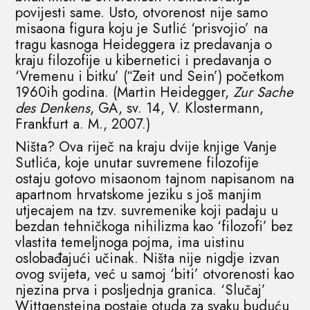
povijesti same. Usto, otvorenost nije samo
misaona figura koju je Sutlić ‘prisvojio’ na
tragu kasnoga Heideggera iz predavanja o
kraju filozofije u kibernetici i predavanja o
‘Vremenu i bitku’ (ʺZeit und Sein’) početkom
1960ih godina. (Martin Heidegger,
Zur Sache
des Denkens
, GA, sv. 14, V. Klostermann,
Frankfurt a. M., 2007.)
Ništa? Ova riječ na kraju dvije knjige Vanje
Sutlića, koje unutar suvremene filozofije
ostaju gotovo misaonom tajnom napisanom na
apartnom hrvatskome jeziku s još manjim
utjecajem na tzv. suvremenike koji padaju u
bezdan tehničkoga nihilizma kao ‘filozofi’ bez
vlastita temeljnoga pojma, ima uistinu
oslobađajući učinak. Ništa nije nigdje izvan
ovog svijeta, već u samoj ‘biti’ otvorenosti kao
njezina prva i posljednja granica. ‘Slučaj’
Wittgensteina postaje otuda za svaku buduću