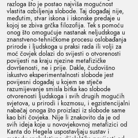
razloga što je postao najviša mogućnost
vlastita ozbiljenja slobode. Taj događaj nije,
međutim, stvar iskona i iskonske predaje u
kojoj se zbiva grčka filozofija. Tek s pomoću
onog što omogućuje nastanak neljudskoga u
znanstveno-tehničkome procesu oslobađanja
prirode i ljudskoga u praksi rada ili volji za
moć čovjek dolazi do svijesti o otvorenosti
povijesti na kraju njezine metafizičke
dovršenosti, ne i prije. Dakle, čudovišno
iskustvo eksperimentalnosti slobode jest
povijesni događaj u kojem se stječe
razumijevanje smisla bitka kao slobode
otvorenosti ljudskoga i svih drugih mogućih
svjetova, u prirodi i kozmosu, i egzistencijalni
nabačaj onoga što proizlazi iz slobode same
kao biti čovjeka. Nije li znakovito da je od
svih ideja koje u novovjekovnoj metafizici od
Kanta do Hegela uspostavljaju sustav i