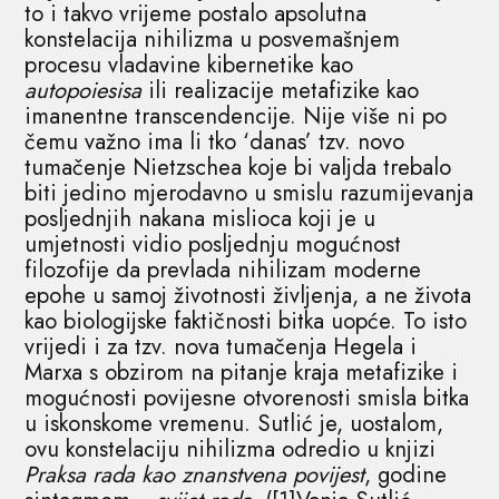
to i takvo vrijeme postalo apsolutna
konstelacija nihilizma u posvemašnjem
procesu vladavine kibernetike kao
autopoiesisa
ili realizacije metafizike kao
imanentne transcendencije. Nije više ni po
čemu važno ima li tko ‘danas’ tzv. novo
tumačenje Nietzschea koje bi valjda trebalo
biti jedino mjerodavno u smislu razumijevanja
posljednjih nakana mislioca koji je u
umjetnosti vidio posljednju mogućnost
filozofije da prevlada nihilizam moderne
epohe u samoj životnosti življenja, a ne života
kao biologijske faktičnosti bitka uopće. To isto
vrijedi i za tzv. nova tumačenja Hegela i
Marxa s obzirom na pitanje kraja metafizike i
mogućnosti povijesne otvorenosti smisla bitka
u iskonskome vremenu. Sutlić je, uostalom,
ovu konstelaciju nihilizma odredio u knjizi
Praksa rada kao znanstvena povijest
, godine