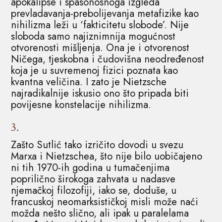
apokalipse i spasonosnoga izgleda
prevladavanja-prebolijevanja metafizike kao
nihilizma leži u ‘fakticitetu slobode’. Nije
sloboda samo najiznimnija mogućnost
otvorenosti mišljenja. Ona je i otvorenost
Ničega, tjeskobna i čudovišna neodređenost
koja je u suvremenoj fizici poznata kao
kvantna veličina. I zato je Nietzsche
najradikalnije iskusio ono što pripada biti
povijesne konstelacije nihilizma.
3.
Zašto Sutlić tako izričito dovodi u svezu
Marxa i Nietzschea, što nije bilo uobičajeno
ni tih 1970-ih godina u tumačenjima
poprilično širokoga zahvata u nadasve
njemačkoj filozofiji, iako se, doduše, u
francuskoj neomarksističkoj misli može naći
možda nešto slično, ali ipak u paralelama