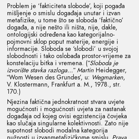
Problem je ‘fakticiteta slobode’, koji pogađa
mišljenje o smislu događaja unutar i izvan
metafizike, u tome što se sloboda ‘faktično’
događa, a nije nešto ili ništa, nije, dakle,
ontologijski određena kao kategorijalno-
pojmovni sklop poput materije, energije i
informacije. Sloboda se ‘slobodi’ u svojoj
slobodnosti i tako oslobađa prostor-vrijeme za
konstelaciju bitka i vremena. (
ʺSloboda je
izvorište stavka razloga…ʺ Martin
Heidegger,
ʺWom Wesen des Grundes’, u:
Wegmarken
,
V. Klostermann, Frankfurt a. M., 1978., str.
170.)
Njezina faktična jednokratnost stvara uvjete
mogućnosti i mogućnosti uvjeta za nastanak
događaja od kojeg ovisi egzistencija čovjeka
kao slučaja singularne kolektivnosti. Zato nije
supotnost slobodi modalna kategorija
nužnosti u izvanmetafizičkome smislu.
Prava