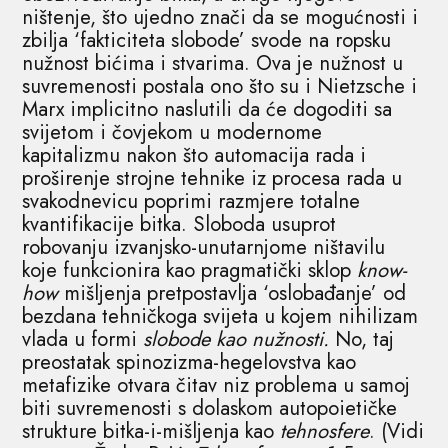
ništenje, što ujedno znači da se mogućnosti i
zbilja ‘fakticiteta slobode’ svode na ropsku
nužnost bićima i stvarima. Ova je nužnost u
suvremenosti postala ono što su i Nietzsche i
Marx implicitno naslutili da će dogoditi sa
svijetom i čovjekom u modernome
kapitalizmu nakon što automacija rada i
proširenje strojne tehnike iz procesa rada u
svakodnevicu poprimi razmjere totalne
kvantifikacije bitka. Sloboda usuprot
robovanju izvanjsko-unutarnjome ništavilu
koje funkcionira kao pragmatički sklop
know-
how
mišljenja pretpostavlja ‘oslobađanje’ od
bezdana tehničkoga svijeta u kojem nihilizam
vlada u formi
slobode kao nužnosti.
No, taj
preostatak spinozizma-hegelovstva kao
metafizike otvara čitav niz problema u samoj
biti suvremenosti s dolaskom autopoietičke
strukture bitka-i-mišljenja kao
tehnosfere
. (Vidi