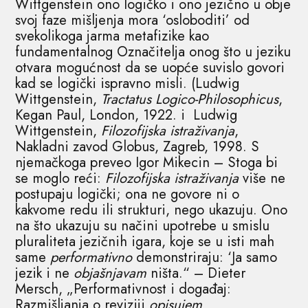
Wittgenstein ono logičko i ono jezično u obje
svoj faze mišljenja mora ‘osloboditi’ od
svekolikoga jarma metafizike kao
fundamentalnog Označitelja onog što u jeziku
otvara mogućnost da se uopće suvislo govori
kad se logički ispravno misli. (Ludwig
Wittgenstein,
Tractatus Logico-Philosophicus
,
Kegan Paul, London, 1922. i Ludwig
Wittgenstein,
Filozofijska istraživanja
,
Nakladni zavod Globus, Zagreb, 1998. S
njemačkoga preveo Igor Mikecin – Stoga bi
se moglo reći:
Filozofijska istraživanja
više ne
postupaju logički; ona ne govore ni o
kakvome redu ili strukturi, nego ukazuju. Ono
na što ukazuju su načini upotrebe u smislu
pluraliteta jezičnih igara, koje se u isti mah
same
performativno
demonstriraju: ‘Ja samo
jezik i ne
objašnjavam
ništa.“ – Dieter
Mersch, „Performativnost i događaj:
Razmišljanja o reviziji
opisujem