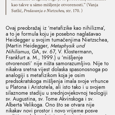
kao takve u sámo mišljenje otvorenosti.ʺ (Vanja
Sutlić,
Predavanja o Nietzscheu,
str. 170. )
Ovaj preobražaj iz ‘metafizike kao nihilizma’,
a to je formula koju je posebno naglašavao
Heidegger u svojim tumačenjima Nietzschea,
(Martin Heidegger,
Metaphysik und
Nihilismus
, GA, sv. 67, V. Klostermann,
Frankfurt a. M., 1999.) u ‘mišljenje
otvorenosti’ nije ništa samorazumljivo. Nije to
nikakva sretna vijest dolaska spasonosnoga po
analogiji s metafizikom koja je osim
predsokratskoga mišljenja imala svoje vrhunce
u Platona i Aristotela, ali isto tako i u svojem
silaznome stadiju u srednjovjekovnoj teologiji
sv. Augustina, sv. Tome Akvinskoga i sv.
Alberta Velikoga. Ono što se otvara nije
nikakav novi prostor i novo vrijeme posve