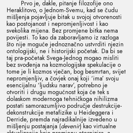
Prvo je, dakle, pitanje filozofije ono
Heraklitovo, o Jednom-Svemu, kad se čudu
mišljenja pojavljuje bitak u svojoj otvorenosti
kao postojanost i nepromjenljivost i kao
svekolika mijena. Bez promjene bitka nema
povijesti. To kao da zaboravljamo iz razloga
što nije moguće jednoznačno ustvrditi njezin
ontologijski, ne i historijski početak. Da bi se
taj pra-početak Svega-Jednog mogao misliti
bez svođenja na kozmologijske spekulacije o
tome je li kozmos vječan, bog besmrtan, svijet
nepromjenljiv, a čovjek onaj koji ‘ima’ svoju
esencijalnu ‘ljudsku narav’, potrebno je
otvoriti i drugu mogućnost koja će tek s
dolaskom modernoga tehničkoga nihilizma
postati samorazumljivo područje destrukcije-
dekonstrukcije metafizike u Heideggera i
Derride, premda najradikalnije izvedeno u
mišljenju postajanja (
devenir
) kao virtualne