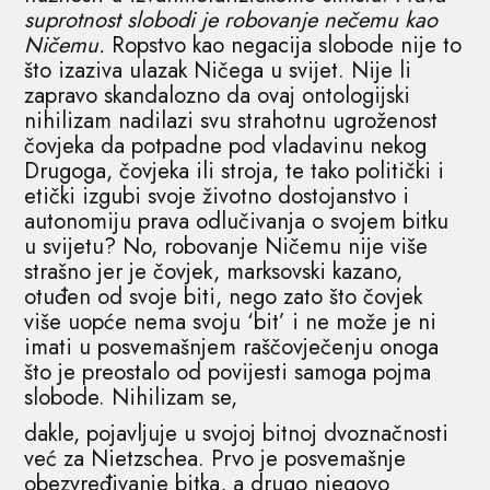
suprotnost slobodi je robovanje nečemu kao
Ničemu.
Ropstvo kao negacija slobode nije to
što izaziva ulazak Ničega u svijet. Nije li
zapravo skandalozno da ovaj ontologijski
nihilizam nadilazi svu strahotnu ugroženost
čovjeka da potpadne pod vladavinu nekog
Drugoga, čovjeka ili stroja, te tako politički i
etički izgubi svoje životno dostojanstvo i
autonomiju prava odlučivanja o svojem bitku
u svijetu? No, robovanje Ničemu nije više
strašno jer je čovjek, marksovski kazano,
otuđen od svoje biti, nego zato što čovjek
više uopće nema svoju ‘bit’ i ne može je ni
imati u posvemašnjem raščovječenju onoga
što je preostalo od povijesti samoga pojma
slobode. Nihilizam se,
dakle, pojavljuje u svojoj bitnoj dvoznačnosti
već za Nietzschea. Prvo je posvemašnje
obezvređivanje bitka, a drugo njegovo