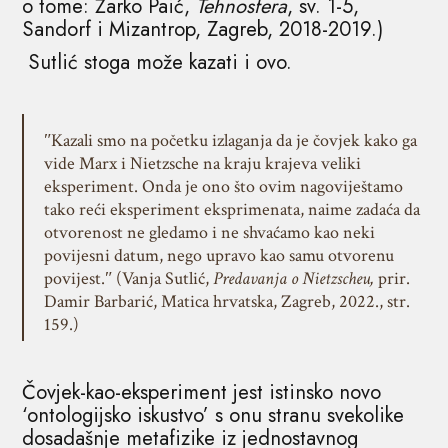
o tome: Žarko Paić,
Tehnosfera
, sv. 1-5,
Sandorf i Mizantrop, Zagreb, 2018-2019.)
Sutlić stoga može kazati i ovo.
ʺKazali smo na početku izlaganja da je čovjek kako ga
vide Marx i Nietzsche na kraju krajeva veliki
eksperiment. Onda je ono što ovim nagoviještamo
tako reći eksperiment eksprimenata, naime zadaća da
otvorenost ne gledamo i ne shvaćamo kao neki
povijesni datum, nego upravo kao samu otvorenu
povijest.ʺ (Vanja Sutlić,
Predavanja o Nietzscheu,
prir.
Damir Barbarić, Matica hrvatska, Zagreb, 2022., str.
159.)
Čovjek-kao-eksperiment jest istinsko novo
‘ontologijsko iskustvo’ s onu stranu svekolike
dosadašnje metafizike iz jednostavnog