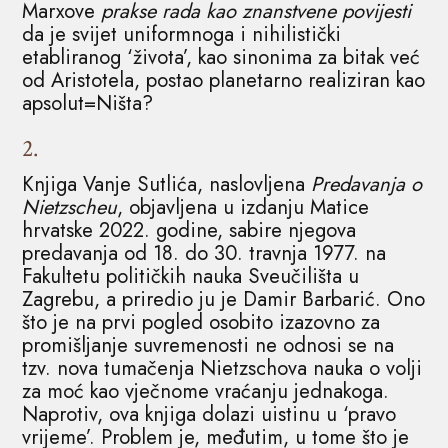
Marxove
prakse rada kao znanstvene povijesti
da je svijet uniformnoga i nihilistički
etabliranog ‘života’, kao sinonima za bitak već
od Aristotela, postao planetarno realiziran kao
apsolut=Ništa?
2.
Knjiga Vanje Sutlića, naslovljena
Predavanja o
Nietzscheu
, objavljena u izdanju Matice
hrvatske 2022. godine, sabire njegova
predavanja od 18. do 30. travnja 1977. na
Fakultetu političkih nauka Sveučilišta u
Zagrebu, a priredio ju je Damir Barbarić. Ono
što je na prvi pogled osobito izazovno za
promišljanje suvremenosti ne odnosi se na
tzv. nova tumačenja Nietzschova nauka o volji
za moć kao vječnome vraćanju jednakoga.
Naprotiv, ova knjiga dolazi uistinu u ‘pravo
vrijeme’. Problem je, međutim, u tome što je