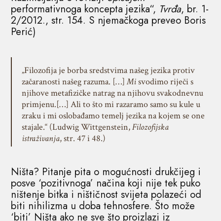
performativnoga koncepta jezika“,
Tvrđa
, br. 1-
2/2012., str. 154. S njemačkoga preveo Boris
Perić)
„Filozofija je borba sredstvima našeg jezika protiv
začaranosti našeg razuma. […]
Mi
svodimo riječi s
njihove metafizičke natrag na njihovu svakodnevnu
primjenu.[…] Ali to što mi razaramo samo su kule u
zraku i mi oslobađamo temelj jezika na kojem se one
stajale.“ (Ludwig Wittgenstein,
Filozofijska
istraživanja
, str. 47 i 48.)
Ništa? Pitanje pita o mogućnosti drukčijeg i
posve ‘pozitivnoga’ načina koji nije tek puko
ništenje bitka i ništičnost svijeta polazeći od
biti nihilizma u doba tehnosfere. Što može
‘biti’ Ništa ako ne sve što proizlazi iz