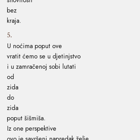
silovitosti
bez
kraja.
5.
U noćima poput ove
vratit ćemo se u djetinjstvo
i u zamračenoj sobi lutati
od
zida
do
zida
poput šišmiša.
Iz one perspektive
ovo je savršeni napredak želje.