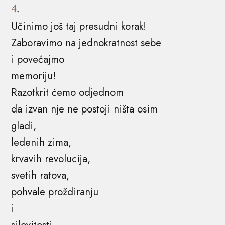
4.
Učinimo još taj presudni korak!
Zaboravimo na jednokratnost sebe
i povećajmo
memoriju!
Razotkrit ćemo odjednom
da izvan nje ne postoji ništa osim
gladi,
ledenih zima,
krvavih revolucija,
svetih ratova,
pohvale proždiranju
i