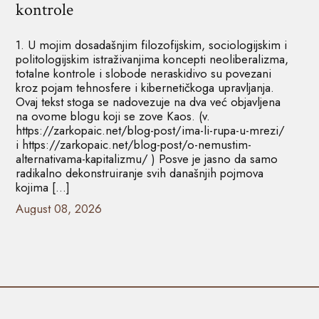
kontrole
1. U mojim dosadašnjim filozofijskim, sociologijskim i
politologijskim istraživanjima koncepti neoliberalizma,
totalne kontrole i slobode neraskidivo su povezani
kroz pojam tehnosfere i kibernetičkoga upravljanja.
Ovaj tekst stoga se nadovezuje na dva već objavljena
na ovome blogu koji se zove Kaos. (v.
https://zarkopaic.net/blog-post/ima-li-rupa-u-mrezi/
i https://zarkopaic.net/blog-post/o-nemustim-
alternativama-kapitalizmu/ ) Posve je jasno da samo
radikalno dekonstruiranje svih današnjih pojmova
kojima […]
August 08, 2026