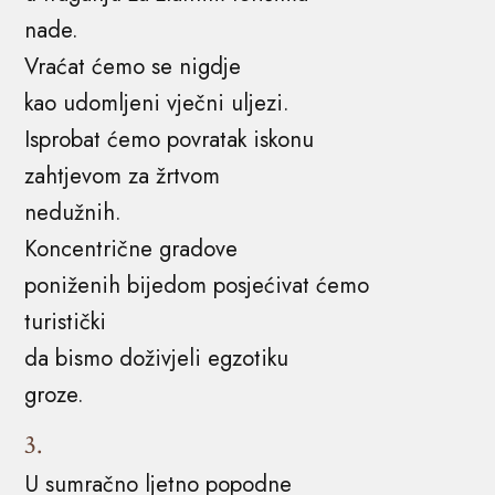
nade.
Vraćat ćemo se nigdje
kao udomljeni vječni uljezi.
Isprobat ćemo povratak iskonu
zahtjevom za žrtvom
nedužnih.
Koncentrične gradove
poniženih bijedom posjećivat ćemo
turistički
da bismo doživjeli egzotiku
groze.
3.
U sumračno ljetno popodne