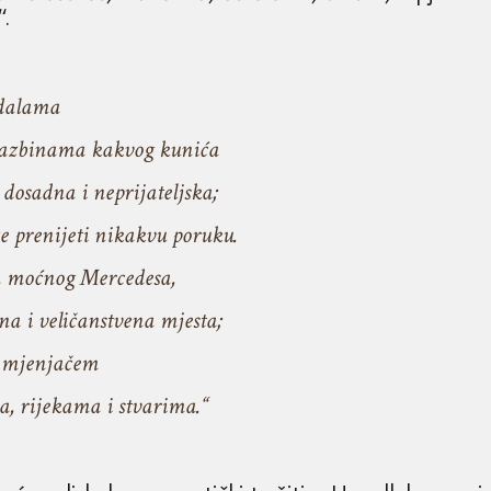
“.
dalama
azbinama kakvog kunića
sadna i neprijateljska;
enijeti nikakvu poruku.
oćnog Mercedesa,
 veličanstvena mjesta;
mjenjačem
ijekama i stvarima.“