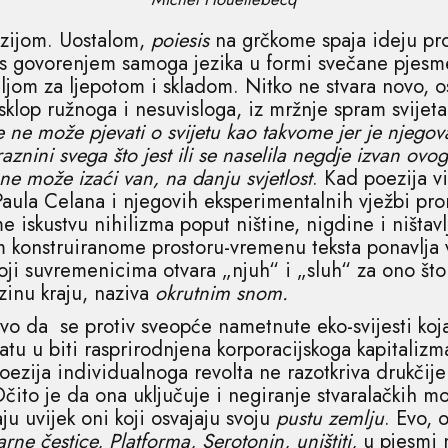
ezijom. Uostalom,
poiesis
na grčkome spaja ideju pro
tu s govorenjem samoga jezika u formi svečane pjesme
eljom za ljepotom i skladom. Nitko ne stvara novo,
sklop ružnoga i nesuvisloga, iz mržnje spram svijet
e ne može pjevati o svijetu kao takvome jer je njegov
aznini svega što jest ili se naselila negdje izvan ovog
 ne može izaći van, na danju svjetlost
. Kad poezija vi
Paula Celana i njegovih eksperimentalnih vježbi pron
skustvu nihilizma poput ništine, nigdine i ništavlj
m konstruiranome prostoru-vremenu teksta ponavlja 
koji suvremenicima otvara „njuh“ i „sluh“ za ono š
ezinu kraju, naziva
okrutnim snom.
jivo da se protiv sveopće nametnute eko-svijesti koj
ratu u biti rasprirodnjena korporacijskoga kapitali
 poezija individualnoga revolta ne razotkriva drukčij
ito je da ona uključuje i negiranje stvaralačkih m
u uvijek oni koji osvajaju svoju
pustu zemlju
. Evo, 
rne čestice, Platforma, Serotonin, uništiti,
u pjesmi 