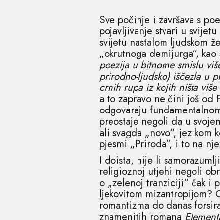
Sve počinje i završava s po
pojavljivanje stvari u svije
svijetu nastalom ljudskom ž
„okrutnoga demijurga“, kao 
poezija u bitnome smislu viš
prirodno-ljudsko) iščezla u pr
crnih rupa iz kojih ništa više
a to zapravo ne čini još od 
odgovaraju fundamentalnome i
preostaje negoli da u svoje
ali svagda „novo“, jezikom 
pjesmi „Priroda“, i to na nj
I doista, nije li samorazuml
religioznoj utjehi negoli ob
o „zelenoj tranziciji“ čak i
ljekovitom mizantropijom? Oč
romantizma do danas forsiraj
znamenitih romana
Elementa