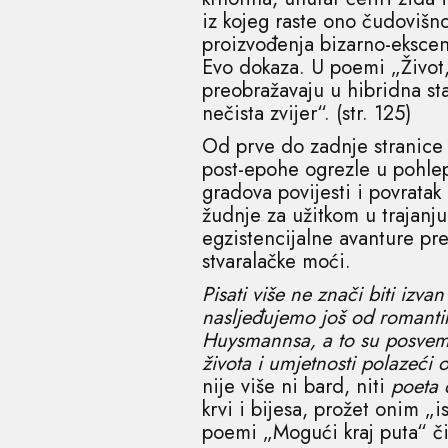
iz kojeg raste ono čudovišn
proizvođenja bizarno-ekscen
Evo dokaza. U poemi „Život, 
preobražavaju u hibridna st
nečista zvijer“. (str. 125)
Od prve do zadnje stranice
post-epohe ogrezle u pohlepi
gradova povijesti i povratak
žudnje za užitkom u trajanj
egzistencijalne avanture pre
stvaralačke moći.
Pisati više ne znači biti izva
nasljeđujemo još od romantik
Huysmannsa, a to su posvemaš
života i umjetnosti polazeći 
nije više ni bard, niti
poeta 
krvi i bijesa, prožet onim 
poemi „Mogući kraj puta“ či