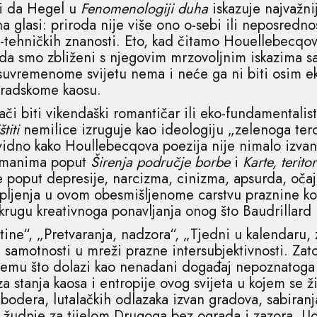
i da Hegel u
Fenomenologiji duha
iskazuje najvažn
 glasi: priroda nije više ono o-sebi ili neposredno
o-tehničkih znanosti. Eto, kad čitamo Houellebecqov 
nda smo zbliženi s njegovim mrzovoljnim iskazima 
 suvremenome svijetu nema i neće ga ni biti osim ek
gradskome kaosu.
ači biti vikendaški romantičar ili eko-fundamentali
štiti
nemilice izruguje kao ideologiju „zelenoga ter
zvidno kako Houllebecqova poezija nije nimalo izvan
romanima poput
Širenja područje borbe
i
Karte, terito
 poput depresije, narcizma, cinizma, apsurda, očajn
upljenja u ovom obesmišljenome carstvu praznine ko
rugu kreativnoga ponavljanja onog što Baudrillard
ine“, „Pretvaranja, nadzora“, „Tjedni u kalendaru,
ne samotnosti u mreži prazne intersubjektivnosti. Z
emu što dolazi kao nenadani događaj nepoznatoga s
za stanja kaosa i entropije ovog svijeta u kojem se ž
bodera, lutalačkih odlazaka izvan gradova, sabiranja
 i žudnje za tijelom Drugoga bez ograda i zazora. U