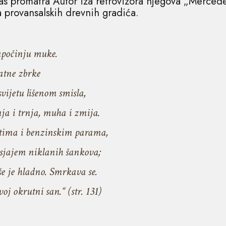
s promatra Autor iza retrovizora njegova „Mercede
a provansalskih drevnih gradića.
apočinju muke.
ne zbrke
tu lišenom smisla,
trnja, muha i zmija.
a i benzinskim parama,
jem niklanih šankova;
je hladno. Smrkava se.
krutni san.“ (str. 131)