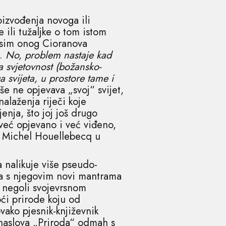
izvođenja novoga ili
 ili tužaljke o tom istom
 osim onog Cioranova
a.
No, problem nastaje kad
a svjetovnost (božansko-
a svijeta, u prostore tame i
še ne opjevava „svoj“ svijet,
alaženja riječi koje
enja, što joj još drugo
već opjevano i već viđeno,
to Michel Houellebecq u
a nalikuje više pseudo-
zma s njegovim novi mantrama
e negoli svojevrsnom
oći prirode koju od
ovako pjesnik-književnik
naslova „Priroda“ odmah s