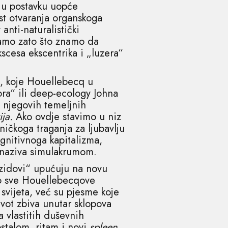
iju postavku uopće
st otvaranja organskoga
anti-naturalistički
samo zato što znamo da
scesa ekscentrika i „luzera“
st, koje Houellebecq u
ora“ ili deep-ecology Johna
 njegovih temeljnih
rija.
Ako ovdje stavimo u niz
ičkoga traganja za ljubavlju
gnitivnoga kapitalizma,
 naziva simulakrumom.
 zidovi“ upućuju na novu
ato sve Houellebecqove
vijeta, već su pjesme koje
ivot zbiva unutar sklopova
 vlastitih duševnih
ostalom, ritam i novi
spleen