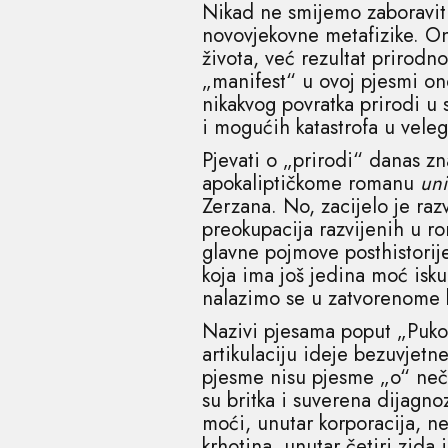
Nikad ne smijemo zaboravit
novovjekovne metafizike. Ona
života, već rezultat prirodn
„manifest“ u ovoj pjesmi o
nikakvog povratka prirodi u
i mogućih katastrofa u vele
Pjevati o „prirodi“ danas zn
apokaliptičkome romanu
uni
Zerzana. No, zacijelo je ra
preokupacija razvijenih u 
glavne pojmove posthistorije
koja ima još jedina moć isk
nalazimo se u zatvorenome k
Nazivi pjesama poput „Pukot
artikulaciju ideje bezuvjet
pjesme nisu pjesme „o“ neč
su britka i suverena dijagno
moći, unutar korporacija, ne
krhotina, unutar četiri zida