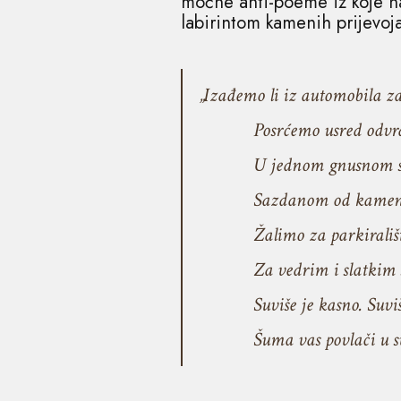
moćne anti-poeme iz koje na
labirintom kamenih prijevoj
„Izađemo li iz automobila z
Posrćemo usred odvrat
U jednom gnusnom svije
Sazdanom od kamenja i 
Žalimo za parkiralištim
Za vedrim i slatkim sja
Suviše je kasno. Suviše 
Šuma vas povlači u svoj o