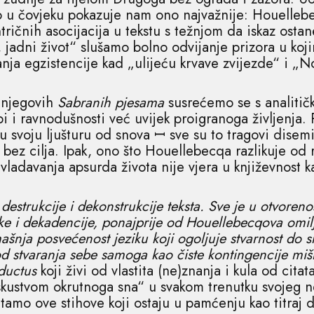
o u čovjeku pokazuje nam ono najvažnije: Houellebe
tričnih asocijacija u tekstu s težnjom da iskaz ost
jadni život“ slušamo bolno odvijanje prizora u kojim
anja egzistencije kad „ulijeću krvave zvijezde“ i „
 njegovih
Sabranih pjesama
susrećemo se s analiti
 i ravnodušnosti već uvijek proigranoga življenja.
 u svoju ljušturu od snova ꟷ sve su to tragovi disem
u bez cilja. Ipak, ono što Houellebecqa razlikuje o
vladavanja apsurda života nije vjera u književnost 
n destrukcije i dekonstrukcije teksta. Sve je u otvoreno
e i dekadencije, ponajprije od Houellebecqova omilj
nja posvećenost jeziku koji ogoljuje stvarnost do srž
od stvaranja sebe samoga kao čiste kontingencije mišl
ductus
koji živi od vlastita (ne)znanja i kula od cita
„iskustvom okrutnoga sna“ u svakom trenutku svojeg
tamo ove stihove koji ostaju u pamćenju kao titraj 