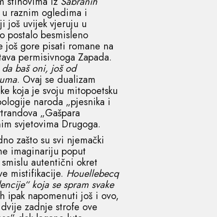
 stihovima iz
Sabranih
e u raznim ogledima i
ji još uvijek vjeruju u
no postalo besmisleno
e još gore pisati romane na
uštava permisivnoga Zapada.
 da baš oni, još od
azuma
. Ovaj se dualizam
ke koja je svoju mitopoetsku
ologije naroda „pjesnika i
ertrandova „Gašpara
čnim svjetovima Drugoga.
dno zašto su svi njemački
ome imaginariju poput
smislu autentični okret
e mistifikacije.
Houellebecq
dencije“ koja se spram svake
h ipak napomenuti još i ovo,
dvije zadnje strofe ove