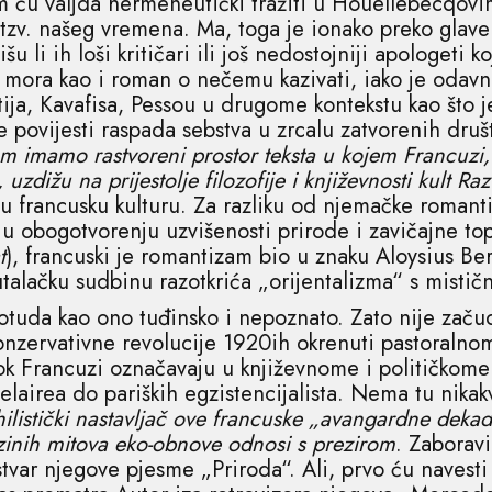
 valjda hermeneutički tražiti u Houellebecqovim
 tzv. našeg vremena. Ma, toga je ionako preko glav
u li ih loši kritičari ili još nedostojniji apologeti ko
a mora kao i roman o nečemu kazivati, iako je odav
ija, Kavafisa, Pessou u drugome kontekstu kao što j
le povijesti raspada sebstva u zrcalu zatvorenih dr
m imamo rastvoreni prostor teksta u kojem Francuzi,
 uzdižu na prijestolje filozofije i književnosti kult R
 francusku kulturu. Za razliku od njemačke romanti
u obogotvorenju uzvišenosti prirode i zavičajne top
t
), francuski je romantizam bio u znaku Aloysius B
utalačku sudbinu razotkrića „orijentalizma“ s misti
 otuda kao ono tuđinsko i nepoznato. Zato nije začu
 konzervativne revolucije 1920ih okrenuti pastoraln
k Francuzi označavaju u književnome i političkome 
airea do pariških egzistencijalista. Nema tu nikakv
ihilistički nastavljač ove francuske „avangardne deka
jezinih mitova eko-obnove odnosi s prezirom
. Zaboravi
var njegove pjesme „Priroda“. Ali, prvo ću navesti 