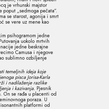
cq je vrhunski majstor
ane poput „sedmoga pečata“.
a se starost, agonija i smrt
Noć se vere uz mene kao
čkim psihogramom jedne
 Putovanja uokolo mrtvih
inacije jedne beskrajne
d recimo Camusa i njegove
kao sublimno ozbiljenje
sti temeljnih ideja koje
enoga pisca Jorisa-Karla
i i nadilaženje razlike
jenja i kazivanja.
Pjesnik
ta. On se rađa u placenti od
 neminovnoga poraza. U
disonantnih platformi od