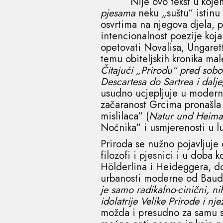
Nije ovo tekst u kojem ću
pjesama
neku „suštu“ istinu
osvrtima na njegova djela, piš
intencionalnost poezije koj
opetovati Novalisa, Ungarett
temu obiteljskih kronika ma
Čitajući „Prirodu“ pred sobo
Descartesa do Sartrea i dalje,
usudno ucjepljuje u modernu
začaranost Grcima pronašla 
mislilaca“ (
Natur und
Heima
Noćnika“ i usmjerenosti u l
Priroda se nužno pojavljuje
filozofi i pjesnici i u doba
Hölderlina i Heideggera, do
urbanosti moderne od Baudel
je samo radikalno-cinični, n
idolatrije Velike Prirode i n
možda i presudno za samu st