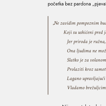
početka bez pardona „pjeva
„Ne zavidim pompoznim bu
Koji su ushićeni pred j
Jer priroda je ružna, do
Ona ljudima ne može pr
Slatko je za volanom m
Prolaziti kroz samotna i
Lagano upravljajući 
Vladamo brežuljcima, r