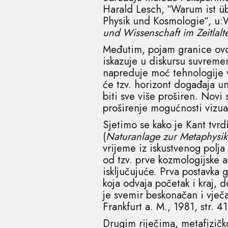
Harald Lesch, ʺWarum ist ü
Physik und Kosmologieʺ, u:W
und Wissenschaft im Zeitlalt
Međutim, pojam granice ovdje
iskazuje u diskursu suvreme
napreduje moć tehnologije vi
će tzv. horizont događaja un
biti sve više proširen. Novi
proširenje mogućnosti vizua
Sjetimo se kako je Kant tvr
(
Naturanlage zur Metaphysik
vrijeme iz iskustvenog polja
od tzv. prve kozmologijske 
isključujuće. Prva postavka 
koja odvaja početak i kraj, 
je svemir beskonačan i vje
Frankfurt a. M., 1981, str. 41
Drugim riječima, metafizičko 