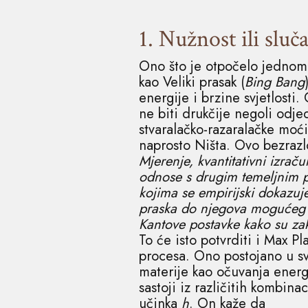
1.
Nužnost ili sluč
Ono što je otpočelo jednom 
kao Veliki prasak (
Bing Bang
energije i brzine svjetlosti
ne biti drukčije negoli odje
stvaralačko-razaralačke moć
naprosto Ništa. Ovo bezrazlo
Mjerenje, kvantitativni izrač
odnose s drugim temeljnim po
kojima se empirijski dokazuj
praska do njegova mogućeg ne
Kantove postavke kako su zak
To će isto potvrditi i Max P
procesa. Ono postojano u sv
materije kao očuvanja energi
sastoji iz različitih kombina
učinka
h
. On kaže da