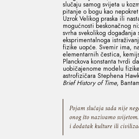
slučaju samog svijeta u kozm
pitanje o bogu kao nepokretn
Uzrok Velikog praska ili nas
mogućnosti beskonačnog niza 
svrha svekolikog događanja 
eksprimentalnoga istraživan
fizike uopće. Svemir ima, na
elementarnih čestica, kemij
Planckova konstanta tvrdi da
uobičajenome modelu fizike
astrofizičara Stephena Hawk
Brief History of Time
, Banta
Pojam slučaja sada nije nega
onog što nazivamo svijetom. 
i dodatak kulture ili civiliz