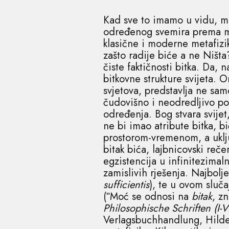
Kad sve to imamo u vidu, mog
određenog svemira prema mje
klasične i moderne metafizi
zašto radije biće a ne Ništ
čiste faktičnosti bitka. Da, 
bitkovne strukture svijeta. O
svjetova, predstavlja ne sam
čudovišno i neodredljivo po
određenja. Bog stvara svijet
ne bi imao atribute bitka, bi
prostorom-vremenom, a uklju
bitak bića, lajbnicovski reče
egzistencija u infinitezima
zamislivih rješenja. Najbolje
sufficientis
), te u ovom sluča
(ʺMoć se odnosi na
bitak
, z
Philosophische Schriften (I-V
Verlagsbuchhandlung, Hildes