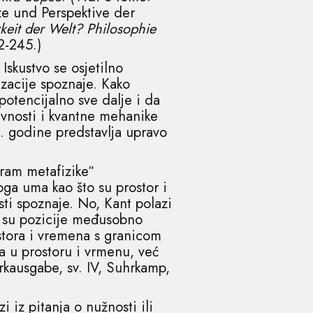
ze und Perspektive der
eit der Welt? Philosophie
2-245.)
skustvo se osjetilno
zacije spoznaje. Kako
potencijalno sve dalje i da
tivnosti i kvantne mehanike
. godine predstavlja upravo
pram metafizikeʺ
toga uma kao što su prostor i
ti spoznaje. No, Kant polazi
je su pozicije međusobno
ostora i vremena s granicom
ja u prostoru i vrmenu, već
rkausgabe, sv. IV, Suhrkamp,
i iz pitanja o nužnosti ili