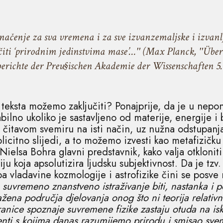
značenje za sva vremena i za sve izvanzemaljske i izvan
ačiti ‘prirodnim jedinstvima mase’…ʺ (Max Planck, ʺÜber 
erichte der Preu§ischen Akademie der Wissenschaften 5. 1
teksta možemo zaključiti? Ponajprije, da je u nepo
bilno ukoliko je sastavljeno od materije, energije i 
 u čitavom svemiru na isti način, uz nužna odstupanja
plicitno slijedi, a to možemo izvesti kao metafizičk
Nielsa Bohra glavni predstavnik, kako valja otkloni
iju koja apsolutizira ljudsku subjektivnost. Da je tzv
a vladavine kozmologije i astrofizike čini se posv
 suvremeno znanstveno istraživanje biti, nastanka i p
ražena područja djelovanja onog što ni teorija relativn
ranice spoznaje suvremene fizike zastaju otuda na i
nti s kojima danas razumijemo prirodu i smisao sve