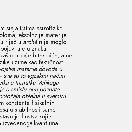
stajalištima astrofizike
oloma, eksplozije materije,
u riječju
arché
nije moglo
 pojavljuje u znaku
zašto uopće bitak bića, a ne
zike uzima kao faktičnost.
svojstva materije dovode u
 sve su to egzaktni načini
tka u trenutku Velikoga
uje u smislu one poznate
položaja objekta u svemiru
.
m konstante fizikalnih
esa u stabilnosti same
tavu jedinstva koji se
a izvedenoga kvantuma