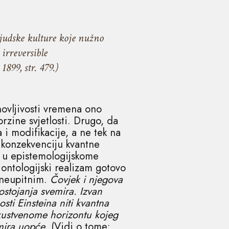
ljudske kulture koje nužno
irreversible
899, str. 479.)
novljivosti vremena ono
brzine svjetlosti. Drugo, da
 i modifikacije, a ne tek na
u konzekvenciju kvantne
ti u epistemologijskome
. ontologijski realizam gotovo
e neupitnim.
Čovjek i njegova
ostojanja svemira. Izvan
osti Einsteina niti kvantna
skustvenome horizontu kojeg
mira uopće
. (Vidi o tome: