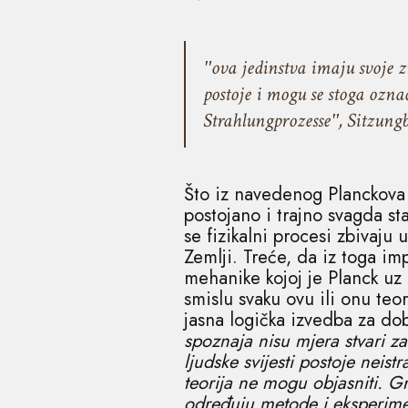
ʺova jedinstva imaju svoje 
postoje i mogu se stoga ozn
Strahlungprozesseʺ, Sitzungb
Što iz navedenog Planckova 
postojano i trajno svagda sta
se fizikalni procesi zbivaju
Zemlji. Treće, da iz toga im
mehanike kojoj je Planck uz 
smislu svaku ovu ili onu teor
jasna logička izvedba za dob
spoznaja nisu mjera stvari za
ljudske svijesti postoje neist
teorija ne mogu objasniti. G
određuju metode i eksperime