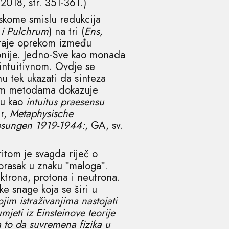
2018, str. 351-361.)
jskome smislu redukcija
i Pulchrum
) na tri (
Ens,
ostaje oprekom između
rmonije. Jedno-Sve kao monada
intuitivnom. Ovdje se
u tek ukazati da sinteza
lnim metodama dokazuje
gu kao
intuitus praesensu
er,
Metaphysische
esungen 1919-1944:
, GA, sv.
ritom je svagda riječ o
 prasak u znaku ʺmalogaʺ.
ektrona, protona i neutrona.
e snage koja se širi u
jim istraživanjima nastojati
mjeti iz Einsteinove teorije
na to da suvremena fizika u