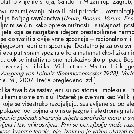
solutno vrijeme stroja, Sandorf i Mizantrop. Zagreb, 
zovu razumijevanju bitka ili biti prirode u kozmologi
lija Božjeg savršenstva (
Unum
,
Bonum, Verum, Ens 
ljivim se čini kako opreka nužnosti i slučajnosti p
svijeta koja se razrješava idejom prestabilirane ha
 dohvatiti s dvije vrste spoznaje ‒ racionalnom i 
jegovom teorijom spoznaje. Dostatno je za ovu svrh
tijeva put spram spoznaje koja matematičko-fizika
eta, dok se intuitivno ono neiskazivo što pripada Bo
nosa svijesti i bitka. (Vidi o tome: Martin Heidegg
 Ausgang von Leibniz (Sommersemester 1928): Vorl
t a. M., 2007. Treće pregledano izd.)
olika živa bića sastavljeni su od atoma i molekula. P
 u kemijskome smislu. Početak je svemira kao Veliki
oje se višestruko razdjeljuju, sastavljene su od el
polazeći od pojma atomske jezgre i elektromagnetsk
jasnio početak stvaranja svijeta astrofizika mora u svo
vijeta i tzv. mikrosvijeta. Prvi se ponajbolje može razu
zvijene kvantne teorije. No, iznimno je važno ukazati 