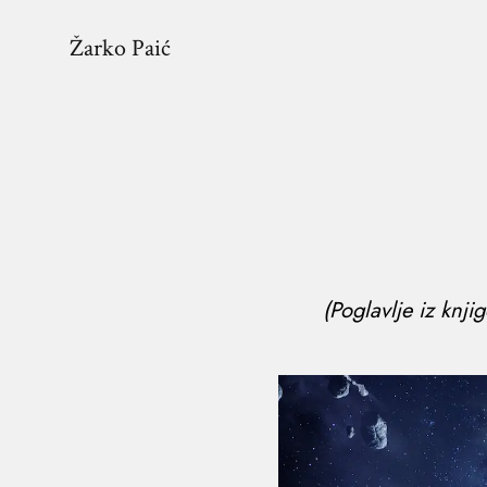
Žarko Paić
(Poglavlje iz knji