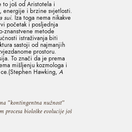
to još od Aristotela i
nergije i brzine svjetlosti.
a sui.
Iza toga nema nikakve
vi početak i posljednja
vno-znanstvene metode
nosti istraživanja biti
ktura sastoji od najmanjih
uzvjezdanome prostoru.
ija. To znači da je prema
ema mišljenju kozmologa i
stice.(Stephen Hawking,
A
rsna
ʺ
kontingentna nužnost
ʺ
m procesa biološke evolucije još