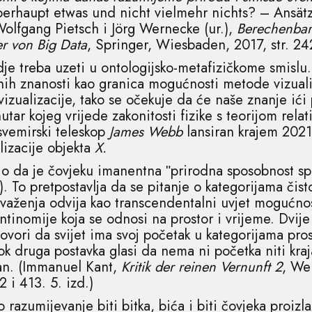
berhaupt etwas und nicht vielmehr nichts? – Ansät
olfgang Pietsch i Jörg Wernecke (ur.),
Berechenbark
er von Big Data
, Springer, Wiesbaden, 2017, str. 24
 treba uzeti u ontologijsko-metafizičkome smislu. I
nih znanosti kao granica mogućnosti metode vizuali
zualizacije, tako se očekuje da će naše znanje ići 
utar kojeg vrijede zakonitosti fizike s teorijom rela
 svemirski teleskop
James Webb
lansiran krajem 2021
lizacije objekta
X.
dio da je čovjeku imanentna ʺprirodna sposobnost s
). To pretpostavlja da se pitanje o kategorijama čis
 važenja odvija kao transcendentalni uvjet mogućnos
antinomije koja se odnosi na prostor i vrijeme. Dvi
govori da svijet ima svoj početak u kategorijama pr
dok druga postavka glasi da nema ni početka niti kra
čan. (Immanuel Kant,
Kritik der reinen Vernunft 2
, We
2 i 413. 5. izd.)
razumijevanje biti bitka, bića i biti čovjeka proizlaz