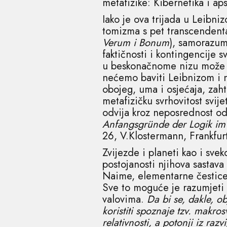
metafizike: Kibernetika i ap
Iako je ova trijada u Leibni
tomizma s pet transcendenta
Verum i Bonum
), samorazum
faktičnosti i kontingencije 
u beskonačnome nizu može se
nećemo baviti Leibnizom i n
obojeg, uma i osjećaja, zah
metafizičku svrhovitost svij
odvija kroz neposrednost od
Anfangsgründe der Logik im
26, V.Klostermann, Frankfur
Zvijezde i planeti kao i svek
postojanosti njihova sastava
Naime, elementarne čestice k
Sve to moguće je razumjeti 
valovima.
Da bi se, dakle, ob
koristiti spoznaje tzv. makros
relativnosti, a potonji iz ra