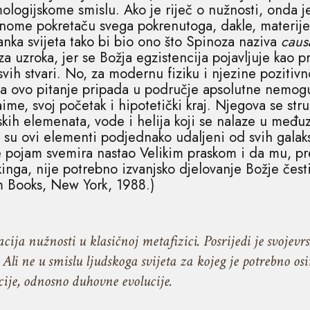
ologijskome smislu. Ako je riječ o nužnosti, onda je 
ome pokretaču svega pokrenutoga, dakle, materije, e
tanka svijeta tako bi bio ono što Spinoza naziva
caus
uzroka, jer se Božja egzistencija pojavljuje kao pr
svih stvari. No, za modernu fiziku i njezine poziti
ja ovo pitanje pripada u područje apsolutne nemoguć
ime, svoj početak i hipotetički kraj. Njegova se stru
skih elemenata, vode i helija koji se nalaze u međ
 su ovi elementi podjednako udaljeni od svih galaks
 pojam svemira nastao Velikim praskom i da mu, pr
inga, nije potrebno izvanjsko djelovanje Božje če
m Books, New York, 1988.)
cija nužnosti u klasičnoj metafizici. Posrijedi je svojev
Ali ne u smislu ljudskoga svijeta za kojeg je potrebno osi
acije, odnosno duhovne evolucije.