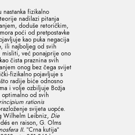
 nastanka fizikalno
orije nadilazi pitanja
tanjem, doduše retoričkim,
 mora poći od pretpostavke
pojavljuje kao puka negacija
, ili najboljeg od svih
 misliti, već ponajprije ono
ao čista praznina svih
vanjem onog bez čega svijet
čki-fizikalno pojavljuje s
ašto radije biće odnosno
ma i volje ozbiljuje Božja
o optimalno od svih
rincipium rationis
brazloženje svijeta uopće.
g Wilhelm Leibniz,
Die
ondés en raison, G. Olms
nosfera II.
ʺCrna kutijaʺ