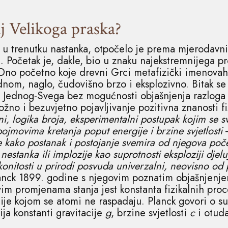
aj Velikoga praska?
u trenutku nastanka, otpočelo je prema mjerodavnim 
). Početak je, dakle, bio u znaku najekstremnijega pr
. Ono početno koje drevni Grci metafizički imenovah
dnom, naglo, čudovišno brzo i eksplozivno. Bitak se
i Jednog-Svega bez mogućnosti objašnjenja razloga 
žno i bezuvjetno pojavljivanje pozitivna znanosti fi
uni, logika broja, eksperimentalni postupak kojim se 
jmovima kretanja poput energije i brzine svjetlosti ‒
e kako postanak i postojanje svemira od njegova poče
stanka ili implozije kao suprotnosti eksploziji djel
onitosti u prirodi posvuda univerzalni, neovisno od 
lanck 1899. godine s njegovim poznatim objašnjenje
im promjenama stanja jest konstanta fizikalnih proc
je kojom se atomi ne raspadaju. Planck govori o sus
cija konstanti gravitacije
g
, brzine svjetlosti
c
i otud