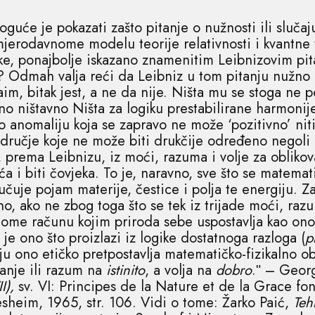
uće je pokazati zašto pitanje o nužnosti ili slučaju
rodavnome modelu teorije relativnosti i kvantne te
ke, ponajbolje iskazano znamenitim Leibnizovim pi
a? Odmah valja reći da Leibniz u tom pitanju nužno
naim, bitak jest, a ne da nije. Ništa mu se stoga ne 
no ništavno Ništa za logiku prestabilirane harmonije
o anomaliju koja se zapravo ne može ‘pozitivno’ niti
dručje koje ne može biti drukčije određeno negoli k
, prema Leibnizu, iz moći, razuma i volje za obliko
ća i biti čovjeka. To je, naravno, sve što se matemati
čuje pojam materije, čestice i polja te energiju. Z
no, ako ne zbog toga što se tek iz trijade moći, razu
lnome računu kojim priroda sebe uspostavlja kao on
 je ono što proizlazi iz logike dostatnoga razloga (
p
ju ono etičko pretpostavlja matematičko-fizikalno o
nanje ili razum na
istinito
, a volja na
dobro
.ʺ – Geor
II),
sv. VI: Principes de la Nature et de la Grace f
heim, 1965, str. 106. Vidi o tome: Žarko Paić,
Teh