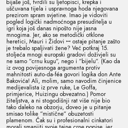
bijaše još, tvrdili su ljetopisci, krepka i
uščuvana tijela i uspravnoga hoda njegovana
prezirom spram svjetine. Imao je vidoviti
pogled logički nadmoćnoga presuditelja u
igri koja još danas nipošto nije jasna
mnogima. Jer, ako se metodički otklone
heretici, Mauri i Židovi ꟷ ostaje pitanje zašto
je trebalo spaljivati žene? Već potkraj 15.
stoljeća mnogi europski gradovi doživjeli su
ne samo “crnu kugu“, nego i “bijelu“. (Kao da
iz ovog povijesnoga argumenta protiv
mahnitosti auto-da-féa govori logika don Ante
Bakovića! Ali, molim, samo navodim činjenice
medijevalista iz prve ruke, Le Goffa,
primjerice, Huizingu obvezatno.) Pomor
žiteljstva, a ni stogodišnji rat više nije bio
tako daleko na obzorju, doveo je u pitanje
smisao tolike “mistične“ obuzetosti
plamenom. Čak su i profesionalni cinkatori
morali smanjiti svoje tajne crne popise, jer