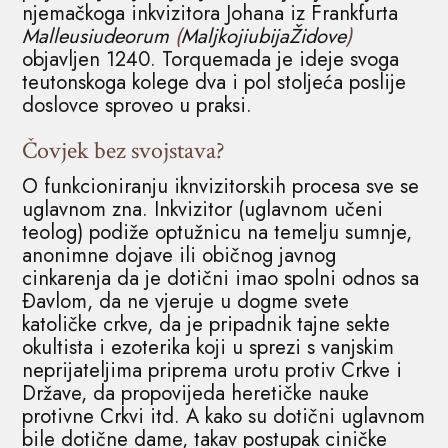
njemačkoga inkvizitora Johana iz Frankfurta
Malleusiudeorum
(
MaljkojiubijaŽidove
)
objavljen 1240. Torquemada je ideje svoga
teutonskoga kolege dva i pol stoljeća poslije
doslovce sproveo u praksi.
Čovjek bez svojstava?
O funkcioniranju iknvizitorskih procesa sve se
uglavnom zna. Inkvizitor (uglavnom učeni
teolog) podiže optužnicu na temelju sumnje,
anonimne dojave ili običnog javnog
cinkarenja da je dotični imao spolni odnos sa
Ðavlom, da ne vjeruje u dogme svete
katoličke crkve, da je pripadnik tajne sekte
okultista i ezoterika koji u sprezi s vanjskim
neprijateljima priprema urotu protiv Crkve i
Države, da propovijeda heretičke nauke
protivne Crkvi itd. A kako su dotični uglavnom
bile dotične dame, takav postupak ciničke