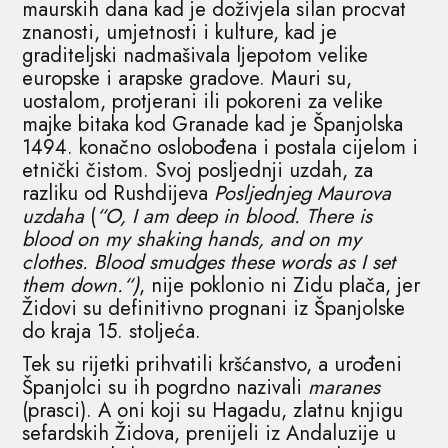
maurskih dana kad je doživjela silan procvat
znanosti, umjetnosti i kulture, kad je
graditeljski nadmašivala ljepotom velike
europske i arapske gradove. Mauri su,
uostalom, protjerani ili pokoreni za velike
majke bitaka kod Granade kad je Španjolska
1494. konačno oslobođena i postala cijelom i
etnički čistom. Svoj posljednji uzdah, za
razliku od Rushdijeva
Posljednjeg Maurova
uzdaha
(
“O, I am deep in blood. There is
blood on my shaking hands, and on my
clothes. Blood smudges these words as I set
them down.“)
, nije poklonio ni Zidu plača, jer
Židovi su definitivno prognani iz Španjolske
do kraja 15. stoljeća.
Tek su rijetki prihvatili kršćanstvo, a urođeni
Španjolci su ih pogrdno nazivali
maranes
(prasci). A oni koji su Hagadu, zlatnu knjigu
sefardskih Židova, prenijeli iz Andaluzije u