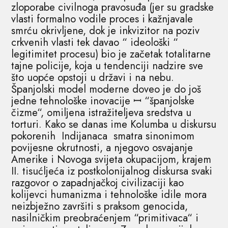
zloporabe civilnoga pravosuđa (jer su gradske
vlasti formalno vodile proces i kažnjavale
smrću okrivljene, dok je inkvizitor na poziv
crkvenih vlasti tek davao “ ideološki “
legitimitet procesu) bio je začetak totalitarne
tajne policije, koja u tendenciji nadzire sve
što uopće opstoji u državi i na nebu.
Španjolski model moderne doveo je do još
jedne tehnološke inovacije ꟷ “španjolske
čizme“, omiljena istražiteljeva sredstva u
torturi. Kako se danas ime Kolumba u diskursu
pokorenih Indijanaca smatra sinonimom
povijesne okrutnosti, a njegovo osvajanje
Amerike i Novoga svijeta okupacijom, krajem
II. tisućljeća iz postkolonijalnog diskursa svaki
razgovor o zapadnjačkoj civilizaciji kao
kolijevci humanizma i tehnološke idile mora
neizbježno završiti s praksom genocida,
nasilničkim preobraćenjem “primitivaca“ i