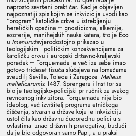
inkvizicijskim procesima. Torquemada je
naprosto savršeni praktičar. Kad je objavljen
najpoznatiji spis kojim se inkvizicija uvodi kao
“program“ katoličke crkve u istrebljenju
heretičkih opačina ꟷ gnosticizma, alkemije,
ezoterije, manihejskih nauka katara, što je Eco
u
Imenuruže
vjerodostojno prikazao u
teologijskim i političkim konzekvencijama za
katoličku crkvu i europski državno-kraljevski
poredak ꟷ Torquemada je već iza sebe imao
gotovo trideset tisuća slučajeva na lomačama
sveudilj Seville, Toleda i Zaragoze.
Malleus
malleficarum
iz 1487. Sprengera i Institorisa
bio je teologijsko-policijski priručnik za svakog
revnosnog inkvizitora. Torquemada nije bio
ideolog, već izvršitelj programa etničkoga
čišćenja, stvaranja države koja je inkviziciju
ustoličila kao državnu ćudorednu policiju s
ovlastima iznad državnih prerogativa, budući
da je bio odgovoran samo Papi, a u praksi