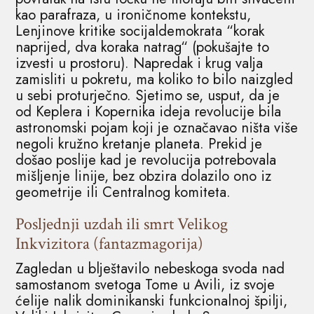
kao parafraza, u ironičnome kontekstu,
Lenjinove kritike socijaldemokrata “korak
naprijed, dva koraka natrag“ (pokušajte to
izvesti u prostoru). Napredak i krug valja
zamisliti u pokretu, ma koliko to bilo naizgled
u sebi proturječno. Sjetimo se, usput, da je
od Keplera i Kopernika ideja revolucije bila
astronomski pojam koji je označavao ništa više
negoli kružno kretanje planeta. Prekid je
došao poslije kad je revolucija potrebovala
mišljenje linije, bez obzira dolazilo ono iz
geometrije ili Centralnog komiteta.
Posljednji uzdah ili smrt Velikog
Inkvizitora (fantazmagorija)
Zagledan u blještavilo nebeskoga svoda nad
samostanom svetoga Tome u Avili, iz svoje
ćelije nalik dominikanski funkcionalnoj špilji,