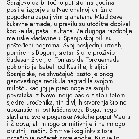
Sarajevo da bi točno pet stotina godina
poslije izgorjela u Nacionalnoj knjižnici
pogođena zapaljivim granatama Mladićeve
kukavne armade, u pravilu su utočište dobivali
kod kalifa, paša i sultana. Za dugoga razdoblja
maurske vladavine u Španjolskoj bili su
pošteđeni pogroma. Svoj posljednji uzdah,
pomiren s Bogom, sretan što je proživio
čudesan život, o. Tomaso de Torquemada
poklonio je Isabeli od Kastilje, kraljici
Španjolske, ne shvaćajući zašto je onog
genoveškoga redikula nagradila svojom
milošću kad joj je pred noge sa svojih
povrataka iz Nove Indije bacio zlato i totem-
sjekire urođenika, tih divljih stvorenja što ne
upoznaše milost kršćanskoga Boga, nego
slavljahu svoje poganske Molohe poput Maura
i Židova, ali mnogo primitivnije i na mnogo
okrutniji način. Smrt velikog inkvizitora
označio je početak nove epohe. Bilo je to