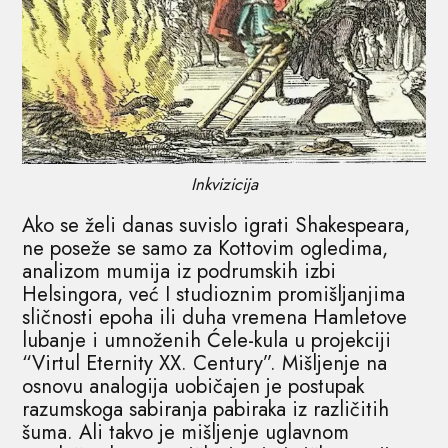
Inkvizicija
Ako se želi danas suvislo igrati Shakespeara,
ne poseže se samo za Kottovim ogledima,
analizom mumija iz podrumskih izbi
Helsingora, već I studioznim promišljanjima
sličnosti epoha ili duha vremena Hamletove
lubanje i umnoženih Ćele-kula u projekciji
“Virtul Eternity XX. Century”. Mišljenje na
osnovu analogija uobičajen je postupak
razumskoga sabiranja pabiraka iz različitih
šuma. Ali takvo je mišljenje uglavnom