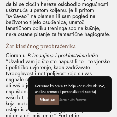
da bi se zločin hereze oslobodio mogućnosti
uskrsnuća u petom koljenu. Je li pritom
“svršavao“ na plamen ili sam pogled na
beživotno tijelo osuđenica, unatoč
fanatičnom obliku treninga spolne kušnje,
neka ostane pitanje za fantastične hagiografe.
Žar klasičnog preobraćenika
Cioran u
Priznanjima i prokletstvima
kaže:
“Uzalud vam je što ste napustili to i to vjersko
i političko uvjerenje, kada zadržavate
tvrdoglavost i netrpeljivost koje su vas
nagnale da ga usvojite. Bit ćete uvijek bijesni,
ali vaš bijes bit će usmjeren protiv
Koristimo kolačiće za bolje korisničko iskustvo,
napuštenog uvjerenja: fanatizam, vezan uz
analizu prometa i personalizirani sadržaj.
vašu bit, ustrajat će neovisno o uvjerenjima
Prihvati sve
Samo nužni
Postavke
koja možete braniti ili odbaciti. Vaša nutrina
ostaje ista i nećete je uspjeti izmijeniti
mijenjajući mišljenje.“ Portret je