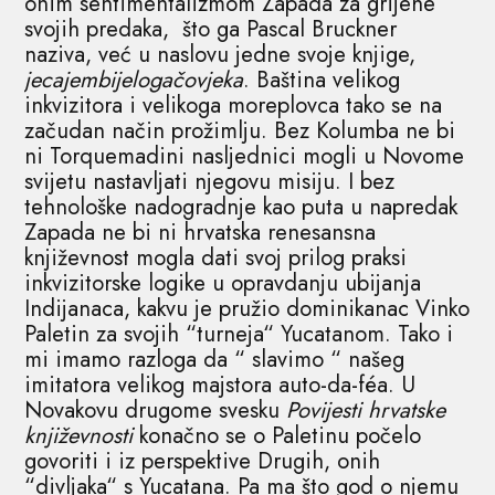
onim sentimentalizmom Zapada za grijehe
svojih predaka, što ga Pascal Bruckner
naziva, već u naslovu jedne svoje knjige,
jecajembijelogačovjeka
. Baština velikog
inkvizitora i velikoga moreplovca tako se na
začudan način prožimlju. Bez Kolumba ne bi
ni Torquemadini nasljednici mogli u Novome
svijetu nastavljati njegovu misiju. I bez
tehnološke nadogradnje kao puta u napredak
Zapada ne bi ni hrvatska renesansna
književnost mogla dati svoj prilog praksi
inkvizitorske logike u opravdanju ubijanja
Indijanaca, kakvu je pružio dominikanac Vinko
Paletin za svojih “turneja“ Yucatanom. Tako i
mi imamo razloga da “ slavimo “ našeg
imitatora velikog majstora auto-da-féa. U
Novakovu drugome svesku
Povijesti
hrvatske
književnosti
konačno se o Paletinu počelo
govoriti i iz perspektive Drugih, onih
“divljaka“ s Yucatana. Pa ma što god o njemu