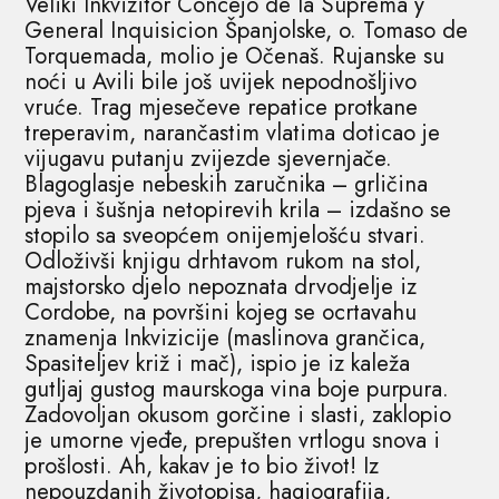
Veliki Inkvizitor Concejo de la Suprema y
General Inquisicion Španjolske, o. Tomaso de
Torquemada, molio je Očenaš. Rujanske su
noći u Avili bile još uvijek nepodnošljivo
vruće. Trag mjesečeve repatice protkane
treperavim, narančastim vlatima doticao je
vijugavu putanju zvijezde sjevernjače.
Blagoglasje nebeskih zaručnika – grličina
pjeva i šušnja netopirevih krila – izdašno se
stopilo sa sveopćem onijemjelošću stvari.
Odloživši knjigu drhtavom rukom na stol,
majstorsko djelo nepoznata drvodjelje iz
Cordobe, na površini kojeg se ocrtavahu
znamenja Inkvizicije (maslinova grančica,
Spasiteljev križ i mač), ispio je iz kaleža
gutljaj gustog maurskoga vina boje purpura.
Zadovoljan okusom gorčine i slasti, zaklopio
je umorne vjeđe, prepušten vrtlogu snova i
prošlosti. Ah, kakav je to bio život! Iz
nepouzdanih životopisa, hagiografija,