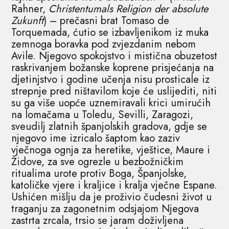
Rahner,
Christentumals Religion der absolute
Zukunft
) – prečasni brat Tomaso de
Torquemada, ćutio se izbavljenikom iz muka
zemnoga boravka pod zvjezdanim nebom
Avile. Njegovo spokojstvo i mistična obuzetost
raskrivanjem božanske koprene prisjećanja na
djetinjstvo i godine učenja nisu prosticale iz
strepnje pred ništavilom koje će uslijediti, niti
su ga više uopće uznemiravali krici umirućih
na lomačama u Toledu, Sevilli, Zaragozi,
sveudilj zlatnih španjolskih gradova, gdje se
njegovo ime izricalo šaptom kao zaziv
vječnoga ognja za heretike, vještice, Maure i
Židove, za sve ogrezle u bezbožničkim
ritualima urote protiv Boga, Španjolske,
katoličke vjere i kraljice i kralja vječne Espane.
Ushićen mišlju da je proživio čudesni život u
traganju za zagonetnim odsjajom Njegova
zastrta zrcala, trsio se jaram doživljena