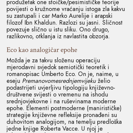
produžetak one stoičke/pesimističke teorije
povijesti o kružnome vraćanju istoga zla kakvu
su zastupali i car Marko Aurelije i arapski
filozof Ibn Khaldun. Razlozi su jasni. Sličnost
povezuje slično u istu sliku. Ono drugo,
razlikovno, otklanja iz navlastita obzorja.
Eco kao analogičar epohe
Možda je za takvu složenu operaciju
mjerodavni svjedok semiotički teoretik i
romanopisac Umberto Eco. On je, naime, u
eseju
Premanovomesrednjemvijeku
želio
podastrijeti uvjerljivu tipologiju književno-
društvene svijesti o vremenu na ishodu
srednjovjekovne i na ruševinama moderne
epohe. Elementi postmoderne (manirističke)
strategije književne refleksije pronađeni su
duhovitom analogijom, na temelju predloška
jedne knjige Roberta Vacce. U njoj je