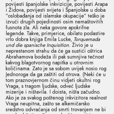
povijesti španjolske inkvizicije, povijesti Arapa
i Židova, povijesti svijeta i Španjolske u doba
“oslobađanja od islamske okupacije“ teško je
izvući drugih pojedinosti osim nemaštovitih
fusnota zla. Ali neka govore apokrifne
legende. Takve, primjerice, obilato podastire
vrlo dobra knjiga Emila Lucke,
Torquemada
und die spanische Inquisition
. Živio je u
neprestanom strahu da će ga sustići oštrica
Abrahamova bodeža ili pak sumnjiva tečnost
kakvog blagotvornog napitka u otrovnim
količinama. Zato je sa sobom uvijek nosio rog
Jednoroga da ga zaštiti od otrova. (Neki će u
tom praznovjernom činu vidjeti okultni rog
Vraga, s tragom ljudske, odveć ljudske
mizerije i ništavila. I doista, ništa začudno.
Ako je za svakog poštenog inkvizitora realnost
Vraga neupitna, zašto se alkemičarsko
sredstvo odvraćanja od smrti trovanjem ne bi