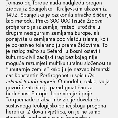
Tomaso de Torquemada nadgleda progon
Židova iz Španjolske. Kraljevskim ukazom iz
1492. Španjolska je ozakonila etničko čišćenje
kao metodu. Preko 300.000 tisuća Židova
protjerano je iz zemlje, tražeći utočište u
drugim nesigurnim zemljama Europe, ali
ponajviše u zemljama pod vlašću islama, koji
je pokazivao toleranciju prema Židovima. To
je razlog zašto su Sefardi u Bosni ostavili
kulturno-civilizacijski trag bez kojeg nije
moguće razumjeti multikulturalnu složenost te
“unutarnje zemlje“ kako ju je nazvao bizantski
car Konstantin Porfirogenet u spisu
De
administrando imperii
.
O modelu, dakle, valja
govoriti zato što je paradigmatičan za
budućnost Europe. I premda je i prije
Torquemade praksa inkvizicije dovela do
sustavnoga teologijsko-policijskoga progona
heretika, Židova i vještica, on je ne samo
statistički nadmašio svoje francuske i