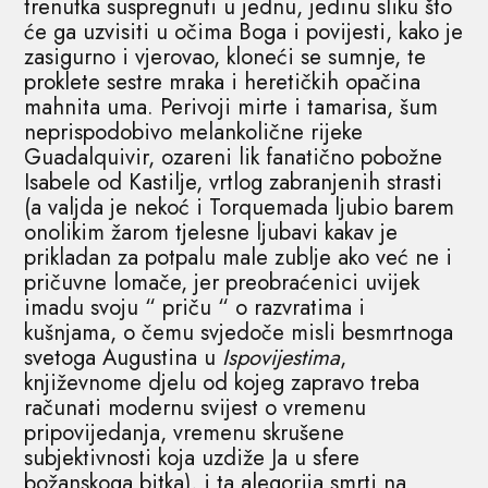
trenutka suspregnuti u jednu, jedinu sliku što
će ga uzvisiti u očima Boga i povijesti, kako je
zasigurno i vjerovao, kloneći se sumnje, te
proklete sestre mraka i heretičkih opačina
mahnita uma. Perivoji mirte i tamarisa, šum
neprispodobivo melankolične rijeke
Guadalquivir, ozareni lik fanatično pobožne
Isabele od Kastilje, vrtlog zabranjenih strasti
(a valjda je nekoć i Torquemada ljubio barem
onolikim žarom tjelesne ljubavi kakav je
prikladan za potpalu male zublje ako već ne i
pričuvne lomače, jer preobraćenici uvijek
imadu svoju “ priču “ o razvratima i
kušnjama, o čemu svjedoče misli besmrtnoga
svetoga Augustina u
Ispovijestima
,
književnome djelu od kojeg zapravo treba
računati modernu svijest o vremenu
pripovijedanja, vremenu skrušene
subjektivnosti koja uzdiže Ja u sfere
božanskoga bitka), i ta alegorija smrti na