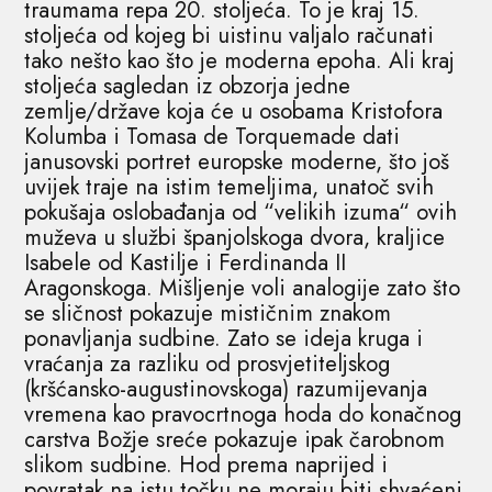
traumama repa 20. stoljeća. To je kraj 15.
stoljeća od kojeg bi uistinu valjalo računati
tako nešto kao što je moderna epoha. Ali kraj
stoljeća sagledan iz obzorja jedne
zemlje/države koja će u osobama Kristofora
Kolumba i Tomasa de Torquemade dati
janusovski portret europske moderne, što još
uvijek traje na istim temeljima, unatoč svih
pokušaja oslobađanja od “velikih izuma“ ovih
muževa u službi španjolskoga dvora, kraljice
Isabele od Kastilje i Ferdinanda II
Aragonskoga. Mišljenje voli analogije zato što
se sličnost pokazuje mističnim znakom
ponavljanja sudbine. Zato se ideja kruga i
vraćanja za razliku od prosvjetiteljskog
(kršćansko-augustinovskoga) razumijevanja
vremena kao pravocrtnoga hoda do konačnog
carstva Božje sreće pokazuje ipak čarobnom
slikom sudbine. Hod prema naprijed i
povratak na istu točku ne moraju biti shvaćeni