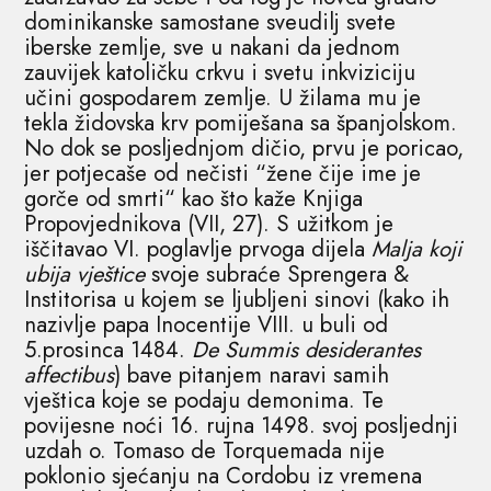
dominikanske samostane sveudilj svete
iberske zemlje, sve u nakani da jednom
zauvijek katoličku crkvu i svetu inkviziciju
učini gospodarem zemlje. U žilama mu je
tekla židovska krv pomiješana sa španjolskom.
No dok se posljednjom dičio, prvu je poricao,
jer potjecaše od nečisti “žene čije ime je
gorče od smrti“ kao što kaže Knjiga
Propovjednikova (VII, 27). S užitkom je
iščitavao VI. poglavlje prvoga dijela
Malja koji
ubija vještice
svoje subraće Sprengera &
Institorisa u kojem se ljubljeni sinovi (kako ih
nazivlje papa Inocentije VIII. u buli od
5.prosinca 1484.
De Summis desiderantes
affectibus
) bave pitanjem naravi samih
vještica koje se podaju demonima. Te
povijesne noći 16. rujna 1498. svoj posljednji
uzdah o. Tomaso de Torquemada nije
poklonio sjećanju na Cordobu iz vremena