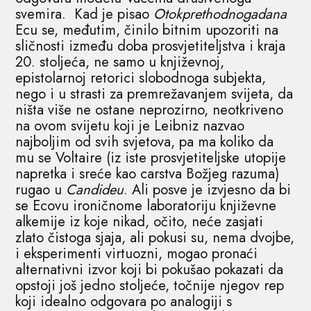
svemira. Kad je pisao
Otokprethodnogadana
Ecu se, međutim, činilo bitnim upozoriti na
sličnosti između doba prosvjetiteljstva i kraja
20. stoljeća, ne samo u književnoj,
epistolarnoj retorici slobodnoga subjekta,
nego i u strasti za premrežavanjem svijeta, da
ništa više ne ostane neprozirno, neotkriveno
na ovom svijetu koji je Leibniz nazvao
najboljim od svih svjetova, pa ma koliko da
mu se Voltaire (iz iste prosvjetiteljske utopije
napretka i sreće kao carstva Božjeg razuma)
rugao u
Candideu
. Ali posve je izvjesno da bi
se Ecovu ironičnome laboratoriju književne
alkemije iz koje nikad, očito, neće zasjati
zlato čistoga sjaja, ali pokusi su, nema dvojbe,
i eksperimenti virtuozni, mogao pronaći
alternativni izvor koji bi pokušao pokazati da
opstoji još jedno stoljeće, točnije njegov rep
koji idealno odgovara po analogiji s