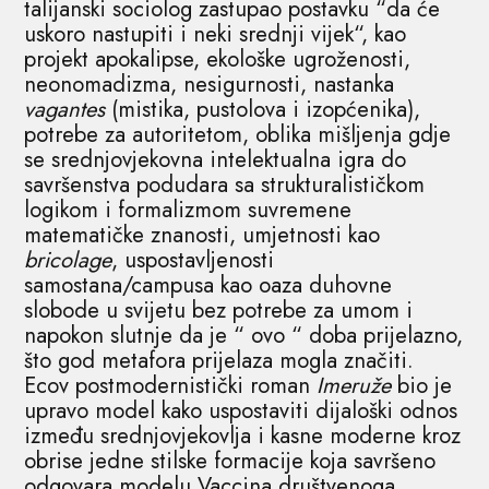
talijanski sociolog zastupao postavku “da će
uskoro nastupiti i neki srednji vijek“, kao
projekt apokalipse, ekološke ugroženosti,
neonomadizma, nesigurnosti, nastanka
vagantes
(mistika, pustolova i izopćenika),
potrebe za autoritetom, oblika mišljenja gdje
se srednjovjekovna intelektualna igra do
savršenstva podudara sa strukturalističkom
logikom i formalizmom suvremene
matematičke znanosti, umjetnosti kao
bricolage
, uspostavljenosti
samostana/campusa kao oaza duhovne
slobode u svijetu bez potrebe za umom i
napokon slutnje da je “ ovo “ doba prijelazno,
što god metafora prijelaza mogla značiti.
Ecov postmodernistički roman
Imeruže
bio je
upravo model kako uspostaviti dijaloški odnos
između srednjovjekovlja i kasne moderne kroz
obrise jedne stilske formacije koja savršeno
odgovara modelu Vaccina društvenoga