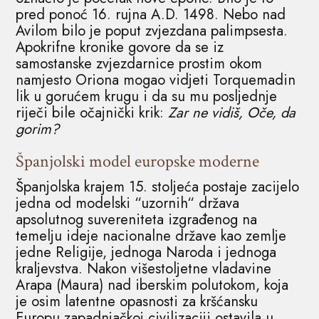
pred ponoć 16. rujna A.D. 1498. Nebo nad
Avilom bilo je poput zvjezdana palimpsesta.
Apokrifne kronike govore da se iz
samostanske zvjezdarnice prostim okom
namjesto Oriona mogao vidjeti Torquemadin
lik u gorućem krugu i da su mu posljednje
riječi bile očajnički krik:
Zar ne vidiš, Oče, da
gorim?
Španjolski model europske moderne
Španjolska krajem 15. stoljeća postaje zacijelo
jedna od modelski “uzornih“ država
apsolutnog suvereniteta izgrađenog na
temelju ideje nacionalne države kao zemlje
jedne Religije, jednoga Naroda i jednoga
kraljevstva. Nakon višestoljetne vladavine
Arapa (Maura) nad iberskim polutokom, koja
je osim latentne opasnosti za kršćansku
Europu zapadnjačkoj civilizaciji ostavila u