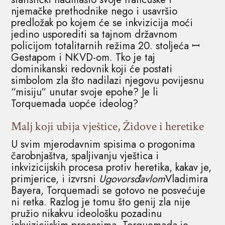
njemačke prethodnike nego i usavršio
predložak po kojem će se inkvizicija moći
jedino usporediti sa tajnom državnom
policijom totalitarnih režima 20. stoljeća ꟷ
Gestapom i NKVD-om. Tko je taj
dominikanski redovnik koji će postati
simbolom zla što nadilazi njegovu povijesnu
“misiju“ unutar svoje epohe? Je li
Torquemada uopće ideolog?
Malj koji ubija vještice, Židove i heretike
U svim mjerodavnim spisima o progonima
čarobnjaštva, spaljivanju vještica i
inkvizicijskih procesa protiv heretika, kakav je,
primjerice, i izvrsni
Ugovorsđavlom
Vladimira
Bayera, Torquemadi se gotovo ne posvećuje
ni retka. Razlog je tomu što genij zla nije
pružio nikakvu ideološku pozadinu