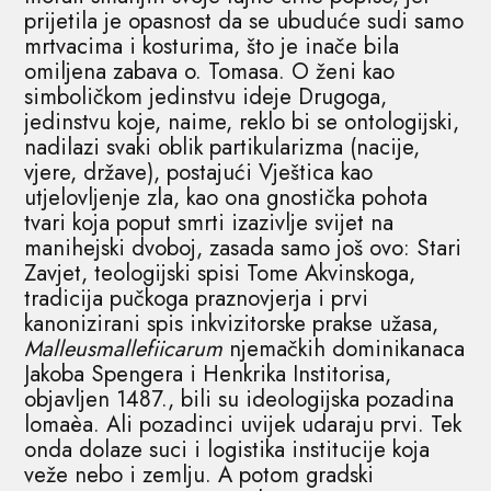
prijetila je opasnost da se ubuduće sudi samo
mrtvacima i kosturima, što je inače bila
omiljena zabava o. Tomasa. O ženi kao
simboličkom jedinstvu ideje Drugoga,
jedinstvu koje, naime, reklo bi se ontologijski,
nadilazi svaki oblik partikularizma (nacije,
vjere, države), postajući Vještica kao
utjelovljenje zla, kao ona gnostička pohota
tvari koja poput smrti izazivlje svijet na
manihejski dvoboj, zasada samo još ovo: Stari
Zavjet, teologijski spisi Tome Akvinskoga,
tradicija pučkoga praznovjerja i prvi
kanonizirani spis inkvizitorske prakse užasa,
Malleusmallefiicarum
njemačkih dominikanaca
Jakoba Spengera i Henkrika Institorisa,
objavljen 1487., bili su ideologijska pozadina
lomaèa. Ali pozadinci uvijek udaraju prvi. Tek
onda dolaze suci i logistika institucije koja
veže nebo i zemlju. A potom gradski