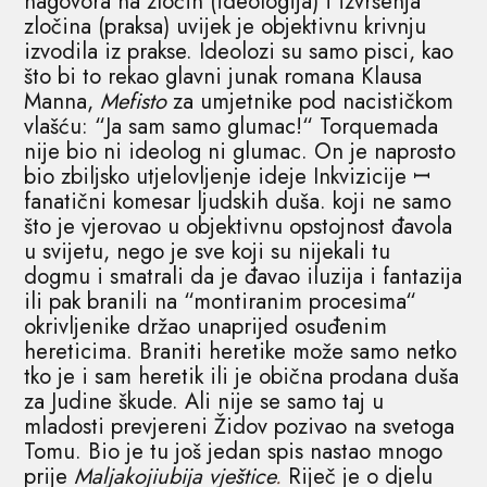
nagovora na zločin (ideologija) i izvršenja
zločina (praksa) uvijek je objektivnu krivnju
izvodila iz prakse. Ideolozi su samo pisci, kao
što bi to rekao glavni junak romana Klausa
Manna,
Mefisto
za umjetnike pod nacističkom
vlašću: “Ja sam samo glumac!“ Torquemada
nije bio ni ideolog ni glumac. On je naprosto
bio zbiljsko utjelovljenje ideje Inkvizicije ꟷ
fanatični komesar ljudskih duša. koji ne samo
što je vjerovao u objektivnu opstojnost đavola
u svijetu, nego je sve koji su nijekali tu
dogmu i smatrali da je đavao iluzija i fantazija
ili pak branili na “montiranim procesima“
okrivljenike držao unaprijed osuđenim
hereticima. Braniti heretike može samo netko
tko je i sam heretik ili je obična prodana duša
za Judine škude. Ali nije se samo taj u
mladosti prevjereni Židov pozivao na svetoga
Tomu. Bio je tu još jedan spis nastao mnogo
prije
Maljakojiubija vještice
.
Riječ je o djelu