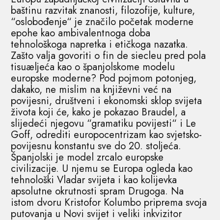
baštinu razvitak znanosti, filozofije, kulture,
“oslobođenje“ je značilo početak moderne
epohe kao ambivalentnoga doba
tehnološkoga napretka i etičkoga nazatka.
Zašto valja govoriti o fin de siecleu pred pola
tisuæljeća kao o španjolskome modelu
europske moderne? Pod pojmom potonjeg,
dakako, ne mislim na književni već na
povijesni, društveni i ekonomski sklop svijeta
života koji će, kako je pokazao Braudel, a
slijedeći njegovu “gramatiku povijesti“ i Le
Goff, odrediti europocentrizam kao svjetsko-
povijesnu konstantu sve do 20. stoljeća.
Španjolski je model zrcalo europske
civilizacije. U njemu se Europa ogleda kao
tehnološki Vladar svijeta i kao kolijevka
apsolutne okrutnosti spram Drugoga. Na
istom dvoru Kristofor Kolumbo priprema svoja
putovanja u Novi svijet i veliki inkvizitor