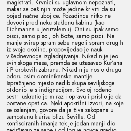
magistrati. Krvnici su uglavnom nepoznati,
makar se baš njih može jedine kriviti da su
pojedinačne ubojice. Pozadince nitko ne
dovodi pred neku staklenu kabinu (kao
Eichmanna u Jeruzalemu). Oni su ipak samo
pisci, samo pisci, oh Bože, samo pisci. Ne
manje svirep spram sebe negoli spram drugih
iz svoje okoline, propovijedao je nauk
višednevnoga izgladnjivanja. Nikad nije jeo
svinjskoga mesa, premda se užasavao Kur’ana
i Prorokovih zabrana. Nikad nije nosio drugu
odoru osim dominikanske mantije.
Ispražnjeno mjesto nadibiskupa seviljskoga
otklonio je s indignacijom. Svojoj rođenoj
sestri uskratio je miraz i opravu i prislio je da
postane opatica. Neki apokrifni izvori, na koje
se oslanjam, govore da je živa zakopana u
samostanu klarisa blizu Seville. Od
konfisciranih imanja tek je jedan manji dio
zadržavao za sebe i od tog je novca gradio