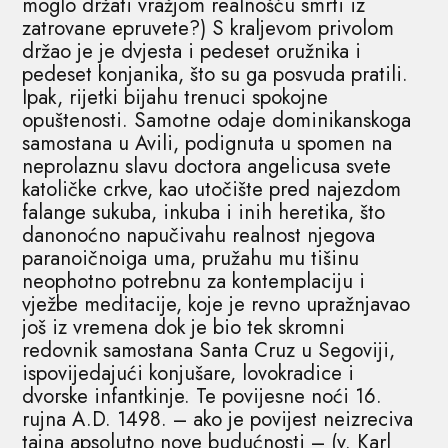
moglo držati vražjom realnošću smrti iz
zatrovane epruvete?) S kraljevom privolom
držao je je dvjesta i pedeset oružnika i
pedeset konjanika, što su ga posvuda pratili.
Ipak, rijetki bijahu trenuci spokojne
opuštenosti. Samotne odaje dominikanskoga
samostana u Avili, podignuta u spomen na
neprolaznu slavu doctora angelicusa svete
katoličke crkve, kao utočište pred najezdom
falange sukuba, inkuba i inih heretika, što
danonoćno napučivahu realnost njegova
paranoičnoiga uma, pružahu mu tišinu
neophotno potrebnu za kontemplaciju i
vježbe meditacije, koje je revno upražnjavao
još iz vremena dok je bio tek skromni
redovnik samostana Santa Cruz u Segoviji,
ispovijedajući konjušare, lovokradice i
dvorske infantkinje. Te povijesne noći 16.
rujna A.D. 1498. – ako je povijest neizreciva
tajna apsolutno nove budućnosti – (v. Karl