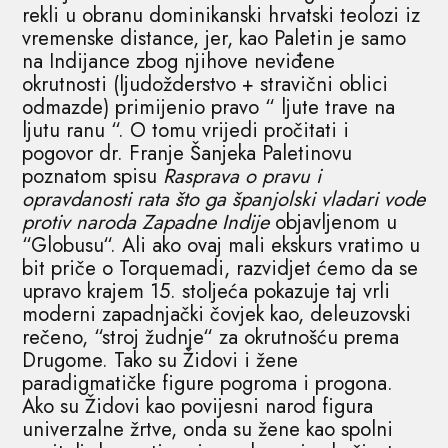
rekli u obranu dominikanski hrvatski teolozi iz
vremenske distance, jer, kao Paletin je samo
na Indijance zbog njihove neviđene
okrutnosti (ljudožderstvo + stravični oblici
odmazde) primijenio pravo “ ljute trave na
ljutu ranu “. O tomu vrijedi pročitati i
pogovor dr. Franje Šanjeka Paletinovu
poznatom spisu
Rasprava
o
pravu
i
opravdanosti
rata
što
ga
španjolski
vladari
vode
protiv
naroda
Zapadne
Indije
objavljenom u
“Globusu“. Ali ako ovaj mali ekskurs vratimo u
bit priče o Torquemadi, razvidjet ćemo da se
upravo krajem 15. stoljeća pokazuje taj vrli
moderni zapadnjački čovjek kao, deleuzovski
rečeno, “stroj žudnje“ za okrutnošću prema
Drugome. Tako su Židovi i žene
paradigmatičke figure pogroma i progona.
Ako su Židovi kao povijesni narod figura
univerzalne žrtve, onda su žene kao spolni