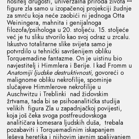
nositelj drugosti, univerzalna priroda života ꟷ
figure zla samo u izopačenoj projekciji žudnje
za smrću koja neće zaobići ni jednoga Otta
Weiningera, mahnita i genijalnoga
filozofa/psihologa u 20. stoljeću. 15. stoljeće
već je tu sliku stvorilo kao svoj odraz u zrcalu.
Iskustvo totalitarne slike svijeta samo je
potvrdilo u tehnički savršenijem obliku
Torquemadine fantazme. On je uistinu bio
navjestitelj i Himmlera i Berije. I kad Fromm u
Anatomiji
ljudske
destruktivnosti
, govoreći o
malignome obliku nekrofilije, spominje
slučajeve Himmlerove nekrofilije u
Auschwitzu i Treblinki nad židovskim
žrtvama, tada bi se psihoanalitička studija
velikih figura Zla u zapadnjačkoj povijesti,
koja još čeka svoga postfreudovskoga
analitičara komesara ljudskih duša, trebala
pozabaviti i Torquemadinim iskapanjem
leševa heretika i njihovim javnim spaljivanjem