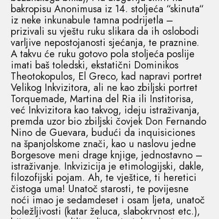
bakropisu Anonimusa iz 14. stoljeća “skinuta“
iz neke inkunabule tamna podrijetla –
prizivali su vještu ruku slikara da ih oslobodi
varljive nepostojanosti sjećanja, te praznine.
A takvu će ruku gotovo pola stoljeća poslije
imati baš toledski, ekstatični Dominikos
Theotokopulos, El Greco, kad napravi portret
Velikog Inkvizitora, ali ne kao zbiljski portret
Torquemade, Martina del Ria ili Institorisa,
već Inkvizitora kao takvog, ideju istraživanja,
premda uzor bio zbiljski čovjek Don Fernando
Nino de Guevara, budući da inquisiciones
na španjolskome znači, kao u naslovu jedne
Borgesove meni drage knjige, jednostavno –
istraživanje. Inkvizicija je etimologijski, dakle,
filozofijski pojam. Ah, te vještice, ti heretici
čistoga uma! Unatoč starosti, te povijesne
noći imao je sedamdeset i osam ljeta, unatoč
boležljivosti (katar želuca, slabokrvnost etc.),