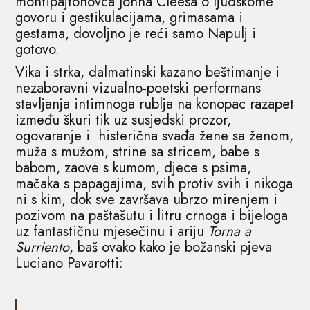
montipajtonovca Johna Cleesa o ljudskome
govoru i gestikulacijama, grimasama i
gestama, dovoljno je reći samo Napulj i
gotovo.
Vika i strka, dalmatinski kazano beštimanje i
nezaboravni vizualno-poetski performans
stavljanja intimnoga rublja na konopac razapet
između škuri tik uz susjedski prozor,
ogovaranje i histerična svađa žene sa ženom,
muža s mužom, strine sa stricem, babe s
babom, zaove s kumom, djece s psima,
mačaka s papagajima, svih protiv svih i nikoga
ni s kim, dok sve završava ubrzo mirenjem i
pozivom na paštašutu i litru crnoga i bijeloga
uz fantastičnu mjesečinu i ariju
Torna a
Surriento
, baš ovako kako je božanski pjeva
Luciano Pavarotti: