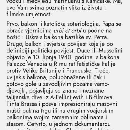
vodku i medvjeđu marihuanu s Kamčatke. Ma,
evo Vam svima poznatih slika iz života i
filmske umjetnosti.
Prvo, balkon i katolička soteriologija. Papa se
obraća vjernicima
urbi et orbi
u podne na
Božić i Uskrs s balkona bazilike sv. Petra.
Drugo, balkon i svjetska povijest koja je po
definiciji politička povijest. Duce ili Mussolini
objavio je 10. lipnja 1940. godine s balkona
Palazzo Venezia u Rimu rat fašističke Italije
protiv Velike Britanije i Francuske. Treće,
uvijek s balkona, poluobnažene ili čak i
gotovo gole u zavodljivim pozama vamp-
djevojki, pojavljuju se znane i neznane
talijanske dive iz A-Fellinijevih i B-filmova
Tinta Brassa i posve impresioniraju masovni
muški puk na trgu ili na drugim voajerskim
balkonima svojim zamamnim oblinama i
stasom. Četvrto, u jednom dokumentarcu