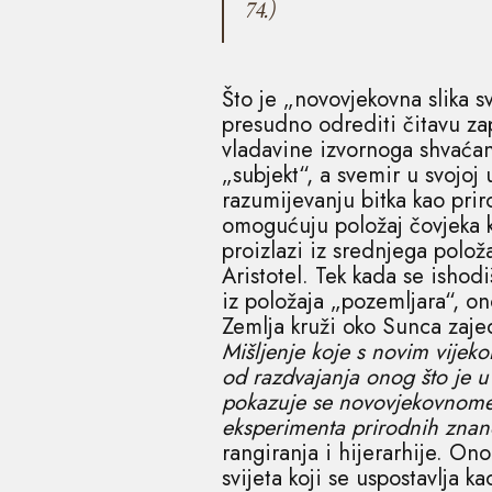
74.)
Što je „novovjekovna slika sv
presudno odrediti čitavu za
vladavine izvornoga shvaćan
„subjekt“, a svemir u svojoj 
razumijevanju bitka kao prir
omogućuju položaj čovjeka 
proizlazi iz srednjega polož
Aristotel. Tek kada se ishodi
iz položaja „pozemljara“, on
Zemlja kruži oko Sunca zaje
Mišljenje koje s novim vijek
od razdvajanja onog što je 
pokazuje se novovjekovnome 
eksperimenta prirodnih znanos
rangiranja i hijerarhije. On
svijeta koji se uspostavlja ka