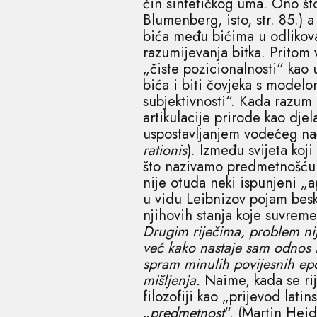
čin sintetičkog uma. Ono št
Blumenberg, isto, str. 85.) 
bića među bićima u odlikov
razumijevanja bitka. Pritom
„čiste pozicionalnosti“ kao 
bića i biti čovjeka s modelo
subjektivnosti“. Kada razum 
artikulacije prirode kao dje
uspostavljanjem vodećeg nač
rationis
). Između svijeta ko
što nazivamo predmetnošću p
nije otuda neki ispunjeni „
u vidu Leibnizov pojam besk
njihovih stanja koje suvrem
Drugim riječima, problem nij
već kako nastaje sam odnos i
spram minulih povijesnih ep
mišljenja.
Naime, kada se ri
filozofiji kao „prijevod lati
„
predmetnost
“. (Martin Hei