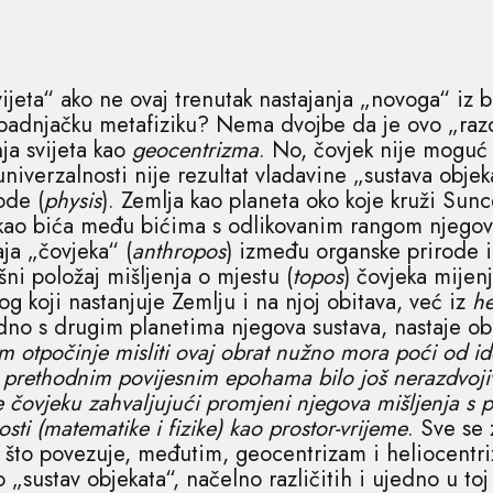
ijeta“ ako ne ovaj trenutak nastajanja „novoga“ iz bi
padnjačku metafiziku? Nema dvojbe da je ovo „razd
ja svijeta kao
geocentrizma
. No, čovjek nije moguć
univerzalnosti nije rezultat vladavine „sustava objek
ode (
physis
). Zemlja kao planeta oko koje kruži Sunc
kao bića među bićima s odlikovanim rangom njegove
aja „čovjeka“ (
anthropos
) između organske prirode i
šni položaj mišljenja o mjestu (
topos
) čovjeka mijen
og koji nastanjuje Zemlju i na njoj obitava, već iz
he
dno s drugim planetima njegova sustava, nastaje obr
om otpočinje misliti ovaj obrat nužno mora poći od id
u prethodnim povijesnim epohama bilo još nerazdvoji
čovjeku zahvaljujući promjeni njegova mišljenja s
ti (matematike i fizike) kao prostor-vrijeme
. Sve se
o što povezuje, međutim, geocentrizam i heliocentri
o „sustav objekata“, načelno različitih i ujedno u toj 