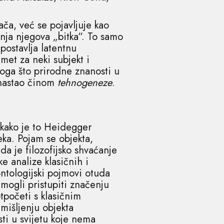
ača, već se pojavljuje kao
ja njegova „bitka“. To samo
postavlja latentnu
et za neki subjekt i
oga što prirodne znanosti u
t nastao činom
tehnogeneze
.
 kako je to Heidegger
ka. Pojam se objekta,
da je filozofijsko shvaćanje
e analize klasičnih i
ontologijski pojmovi otuda
o mogli pristupiti značenju
tpočeti s klasičnim
 mišljenju objekta
ti u svijetu koje nema