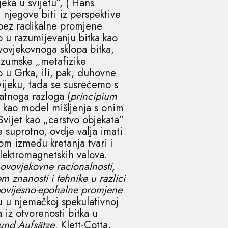
ka u svijetu“, ( Hans
 njegove biti iz perspektive
bez radikalne promjene
o u razumijevanju bitka kao
vovjekovnoga sklopa bitka,
razumske „metafizike
o u Grka, ili, pak, duhovne
vijeku, tada se susrećemo s
atnoga razloga (
principium
t kao model mišljenja s onim
ijet kao „carstvo objekata“
 suprotno, ovdje valja imati
m između kretanja tvari i
lektromagnetskih valova.
novovjekovne racionalnosti,
 znanosti i tehnike u razlici
povijesno-epohalne promjene
ću u njemačkoj spekulativnoj
 iz otvorenosti bitka u
und Aufsätze
, Klett-Cotta,