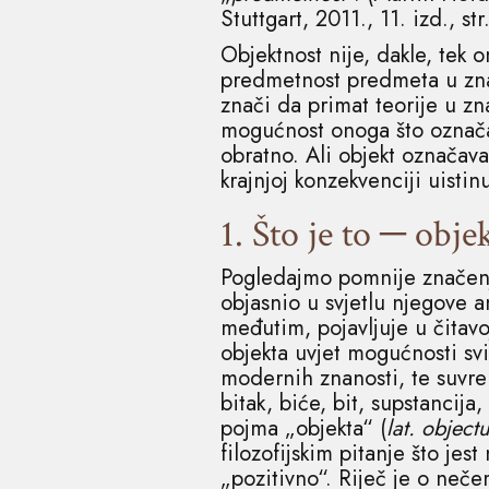
Stuttgart, 2011., 11. izd., str
Objektnost nije, dakle, tek 
predmetnost predmeta u zna
znači da primat teorije u z
mogućnost onoga što označav
obratno. Ali objekt označav
krajnjoj konzekvenciji uisti
1. Što je to ─ obje
Pogledajmo pomnije značenje
objasnio u svjetlu njegove 
međutim, pojavljuje u čitavo
objekta uvjet mogućnosti svi
modernih znanosti, te suvr
bitak, biće, bit, supstancija
pojma „objekta“ (
lat. objec
filozofijskim pitanje što jest 
„pozitivno“. Riječ je o neče