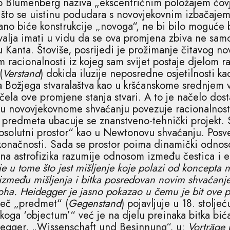
o Blumenberg naziva „ekscentričnim položajem čovje
a što se uistinu podudara s novovjekovnim izbačajem
ano biće konstrukcije „novoga“, ne bi bilo moguće 
 valja imati u vidu da se ova promjena zbiva ne sam
u Kanta. Štoviše, posrijedi je prožimanje čitavog no
m racionalnosti iz kojeg sam svijet postaje djelom 
(
Verstand
) dokida iluzije neposredne osjetilnosti ka
la Božjega stvaralaštva kao u kršćanskome srednjem 
ela ove promjene stanja stvari. A to je načelo dost
ji u novovjekovnome shvaćanju povezuje racionalnos
redmeta ubacuje se znanstveno-tehnički projekt. Sv
apsolutni prostor“ kao u Newtonovu shvaćanju. Posve
onačnosti. Sada se prostor poima dinamički odnoso
ena astrofizika razumije odnosom između čestica i e
e u tome što jest mišljenje koje polazi od koncepta 
zmeđu mišljenja i bitka posredovan novim shvaćanjem
oha. Heidegger je jasno pokazao u čemu je bit ove 
ječ „predmet“ (
Gegenstand
) pojavljuje u 18. stolje
nskoga ‘objectum’“ već je na djelu preinaka bitka bića
degger, „Wissenschaft und Besinnung“, u:
Vorträge 