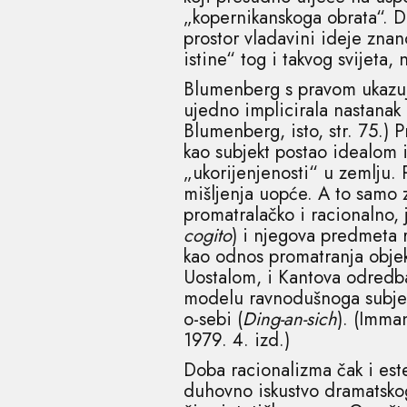
„kopernikanskoga obrata“. Da
prostor vladavini ideje zna
istine“ tog i takvog svijeta
Blumenberg s pravom ukazuj
ujedno implicirala nastanak
Blumenberg, isto, str. 75.) 
kao subjekt postao idealom 
„ukorijenjenosti“ u zemlju. 
mišljenja uopće. A to samo 
promatralačko i racionalno, j
cogito
) i njegova predmeta r
kao odnos promatranja objek
Uostalom, i Kantova odredba
modelu ravnodušnoga subjekt
o-sebi (
Ding-an-sich
). (Imma
1979. 4. izd.)
Doba racionalizma čak i este
duhovno iskustvo dramatsko