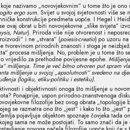
ja koje nazivamo „novovjekovnim“ u tome što je ono 
ogito ergo sum.
Svijet u svojoj svjetovnosti više se 
ničke konstrukcije predmeta uopće. I Hegel i Heid
se ovaj obrat u biti novovjekovne „slike svijeta“ iz
ysis, Natur
). Priroda više nije otvorenost i neposre
roizvodi“ i ne „stvara“ (
poiesis-creatio
) po uzoru na
je tvorevinom prirodnih znanosti i stoga je neizbje
ta“ procesa mišljenja. No, problem je u tome što se 
to vrijedilo za prethodne povijesne epohe.
Mišljenj
a“ mišljenja. Time je već bitno otvoren put spram vl
anta mišljenje u svojoj „apsolutnosti“ svedeno na djela
nja (logiku, etiku-politiku i estetiku).
tivnosti i objektivnosti onoga što mišljenje u novo
ivota? Ponajprije, uspon prirodno-znanstvenoga disk
ovjekovne filozofije bez ovog obrata „topologije bi
kojeg se razmatra ono što „jest“ i kako to što „jest
Zemlja pojavljuje objektom spoznaje čovjeka tada on
kojeg sama ne može postojati. To samo znači da je
ostavljanje novoga načela filozofije uopće koji će 