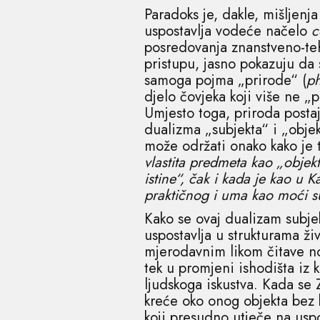
Paradoks je, dakle, mišljen
uspostavlja vodeće načelo
c
posredovanja znanstveno-teh
pristupu, jasno pokazuju da 
samoga pojma „prirode“ (
ph
djelo čovjeka koji više ne „p
Umjesto toga, priroda posta
dualizma „subjekta“ i „objek
može održati onako kako je 
vlastita predmeta kao „objekt
istine“, čak i kada je kao u K
praktičnog i uma kao moći suđe
Kako se ovaj dualizam subjek
uspostavlja u strukturama ž
mjerodavnim likom čitave nov
tek u promjeni ishodišta iz 
ljudskoga iskustva. Kada se 
kreće oko onog objekta bez 
koji presudno utječe na usp