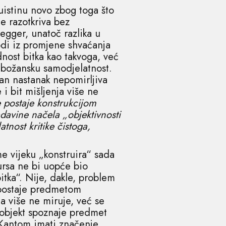
uistinu novo zbog toga što
ne razotkriva bez
egger, unatoč razlika u
vodi iz promjene shvaćanja
dnost bitka kao takvoga, već
 božansku samodjelatnost.
žan nastanak nepomirljiva
i bit mišljenja više ne
e postaje konstrukcijom
adavine načela „objektivnosti
tnost kritike čistoga,
me vijeku „konstruira“ sada
ursa ne bi uopće bio
tka“. Nije, dakle, problem
“ postaje predmetom
a više ne miruje, već se
 objekt spoznaje predmet
s Kantom imati značenje