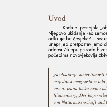
Uvod
Kada bi postojala „obj
Njegovo ukidanje kao samost
odlikuje bit čovjeka? U sva
unaprijed pretpostavljamo 
odnosu/sklopu prirodnih znan
počecima novovjekovlja zbi
„razdvajanje subjektivnosti 
vrijednost ovog sustava bila
više ni jedna točka nema odl
Blumenberg, „Der kopernik
von Naturwissenschaft und Ge