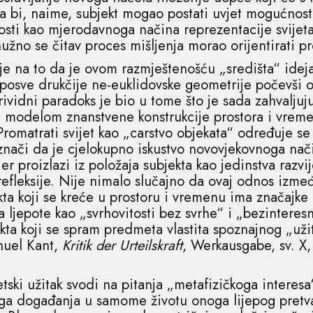
 bi, naime, subjekt mogao postati uvjet mogućnosti 
nosti kao mjerodavnoga načina reprezentacije svijet
, nužno se čitav proces mišljenja morao orijentirati
e na to da je ovom razmještenošću „središta“ idej
 posve drukčije ne-euklidovske geometrije počevši
Prividni paradoks je bio u tome što je sada zahvaljuj
i modelom znanstvene konstrukcije prostora i vreme
Promatrati svijet kao „carstvo objekata“ određuje s
znači da je cjelokupno iskustvo novovjekovnoga nač
er proizlazi iz položaja subjekta kao jedinstva razvi
efleksije. Nije nimalo slučajno da ovaj odnos između
ta koji se kreće u prostoru i vremenu ima značajke 
 ljepote kao „svrhovitosti bez svrhe“ i „bezintere
a koji se spram predmeta vlastita spoznajnog „užit
nuel Kant,
Kritik der Urteilskraft
, Werkausgabe, sv. X,
tski užitak svodi na pitanja „metafizičkoga interesa
ga događanja u samome životu onoga lijepog pretva