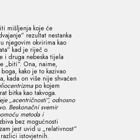
ti mišljenja koje će
vajanje“ rezultat nestanka
 u njegovim okvirima kao
ata“ kad je riječ o
e i druga nebeska tijela
 „biti“. Ona, naime,
 boga, kako je to kazivao
ja, kada on više nije shvaćen
liocentrizma
po kojem
at bitka kao takvoga.
eje „acentričnosti“, odnosno
vo. Beskonačni svemir
 pomoću metoda i
 zbiva bez mogućnosti
zam jest uvid u „relativnost“
razlici istovjetnih.