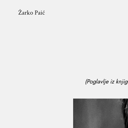
Žarko Paić
(Poglavlje iz knji