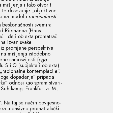
mišljenja i tako otvoriti
a te dosezanje „objektivne
 prema modelu
racionalnosti.
a beskonačnosti svemira
 od Riemanna.(Hans
ući ideji objekta promatrač
na izvan svake
e iz promjene perspektive
ina mišljenja istodobno
jene samosvijesti (
ego
 S i O (subjekta i objekta)
„racionalne kontemplacije“.
snoga dopadanja“ pripada
ka“ odnosi kao spram stvari-
 Suhrkamp, Frankfurt a. M.,
“. Na taj se način povijesno-
ra u pasivno-promatralački