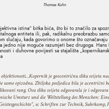
Thomas Kuhn
ektivna istina“ bitka bića, što bi to značilo za spoz
alnoga entiteta ili, pak, radikalnu preobrazbu samo
kom slučaju, kada govorimo o onome što označavaju 
da jedno nije moguće razumjeti bez drugoga. Hans 
osti i duhovne povijesti sa stajališta „kopernikans
va
i objektivnosti…Kopernik je geocentričnu sliku svijeta na
 je samo epizodna. Zbiljska posljedica bila je acentričn
ikovani rang. Ova slika svijeta odgovarala je i odgovara 
anische Umsturz und die Weltstellung des Menschen: E
istesgeschichte“, u: Schriften zur Technik, Suhrkamp, Fra