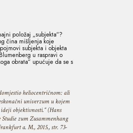
najni položaj „subjekta“?
g čina mišljenja koje
pojmovi subjekta i objekta
Blumenberg u raspravi o
koga obrata“ upućuje da se s
domjestio heliocentričnom: ali
i beskonačni univerzum u kojem
ideji objektivnosti.“ (Hans
ine Studie zum Zusammenhang
nkfurt a. M., 2015., str. 73-