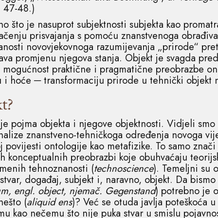
. 47-48.)
ono što je nasuprot subjektnosti subjekta kao promatr
čenju prisvajanja s pomoću znanstvenoga obrađivan
nanosti novovjekovnoga razumijevanja „prirode“ pret
a promjenu njegova stanja. Objekt je svagda predm
a mogućnost praktične i pragmatične preobrazbe on
nu i hoće ─ transformaciju prirode u tehnički objek
kt?
 pojma objekta i njegove objektnosti. Vidjeli smo
analize znanstveno-tehničkoga određenja novoga vije
j povijesti ontologije kao metafizike. To samo znači 
h konceptualnih preobrazbi koje obuhvaćaju teorijsk
emenih tehnoznanosti (
technoscience
). Temeljni su 
, stvar, događaj, subjekt i, naravno, objekt. Da bism
tum, engl. object, njemač. Gegenstand
) potrebno je o
nešto (
aliquid ens
)? Već se otuda javlja poteškoća u
mu kao nečemu što nije puka stvar u smislu pojavnos