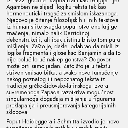
iz 1922. godine ʺKapitalizam kao religijaʺ. Jer
Agamben ne slijedi logiku teksta tek kao
hermeneutički tragač za smislom iskazanoga.
Njegovo je čitanje filozofijskih i inih tekstova
iz humanistike svagda poput otvorene knjige
značenja, nimalo nalik Derridinoj
dekonstrukciji, ali ipak uistinu blisko tom putu
mišljenja. Zašto je, dakle, odabrao da misli iz
logike fragmenta i glose kao Benjamin a da to
nije polučilo učinak epigonstva? Odgovor
može biti samo jedan. Zato što je u tekstu
skriven smisao bitka, a svako novo tumačenje
nekog poznatog ili nepoznatog teksta iz
tradicije grčko-židovsko-latinskoga izvora
suvremenoga Zapada razotkriva mogućnost
singularnoga događaja mišljenja u figurama
preklapanja i preusmjeravanja kategorijalnih
sklopova.
Poput Heideggera i Schmitta izvodio je novo