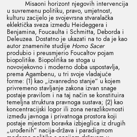
Misaoni horizont njegovih intervencija
u suvremenu politiku, pravo, umjetnost,
kulturu zacijelo je svojevrsna stvaralačka
eklektička sveza između Heideggera i
Benjamina, Foucaulta i Schmitta, Deborda i
Deleuzea. Dostatno je ukazati na to da je kao
autor znamenite studije
Homo Sacer
produbio i preusmjerio Foucaltov pojam
biopolitike. Biopolitika se stoga u
novovjekovno i moderno doba uspostavlja,
prema Agambenu, u tri svoje vladajuće
forme: (1) kao „izvanredno stanje“ u kojem
privremeno stavljanje zakona izvan snage
postaje pravilom i na taj način se konstituira
temeljna struktura pravnoga sustava; (2) kao
koncentracijski logor ili zona nerazlikovnosti
između javnoga i privatnoga prostora koji
postaje mjestom boravka izbjeglica iz drugih
„urođenih“ nacija-država i paradigmom