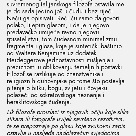
suvremenog talijanskoga filozofa ostavila me
je do sada jedino još u čudu i bez riječi.
Neću ga opisivati. Reći ću samo da govori
polako, lijepim glasom, i da je njegovo
predavačko umijeće ravno njegovu
spisateljstvu, tom čudesnom minimalizmu
fragmenta i glose, koje je sintetički baštinio
od Waltera Benjamina uz dodatak
Heideggerove jednostavnosti mišljenja i
preciznosti u oblikovanju temeljnih postavki.
Filozof se razlikuje od znanstvenika i
religioznih duhovnjaka po tome što postavlja
pitanja o bitku, bogu, svijetu i čovjeku
polazeći od sokratovskoga neznanja i
heraklitovskoga čuđenja.
Lik filozofa proizlazi iz njegovih očiju koje slika
slikara ili fotografa uvijek savršeno razotkriva,
te se prepoznaje po glasu koje zvukovni zapis
ostavlja u nasljeđe nadolazećim svjedocima