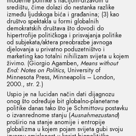
moderne politike s nacijom-državom u
središtu, čime dolazi do nestanka razlike
između ljudskoga bića i građanina; (3) kao
društvo spektakla u formi globalnih
demokratskih društava što dovodi do
hipertrofije političkoga i prisvajanja politike
od subjekata/aktera preobrazbe javnoga
djelovanja u privatno poduzetništvo i
marketing kao totalni nihilizam svijeta u kojem
živimo. (Giorgio Agamben,
Means without
End: Notes on Politics
, University of
Minnesota Press, Minneapolis – London,
2000., str. 2.)
Uspio je na lucidan način dati dijagnozu
onog što određuje bit globalno-planetarne
politike danas tako što je Schmittovu postavku
o izvanrednome stanju (
Ausnahmezustand
)
proširio na stanje anomije i entropije
globalizma u kojem pojam svijeta gubi svoju