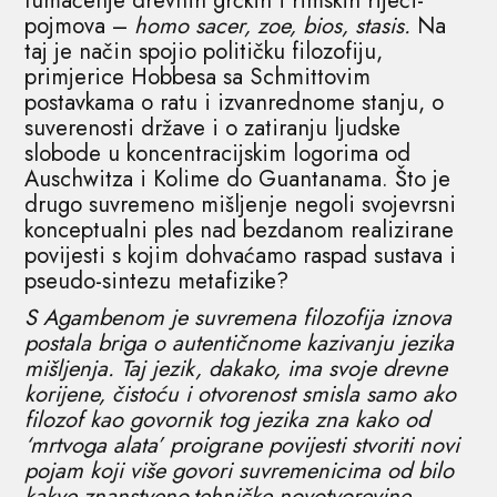
tumačenje drevnih grčkih i rimskih riječi-
pojmova –
homo sacer, zoe, bios, stasis.
Na
taj je način spojio političku filozofiju,
primjerice Hobbesa sa Schmittovim
postavkama o ratu i izvanrednome stanju, o
suverenosti države i o zatiranju ljudske
slobode u koncentracijskim logorima od
Auschwitza i Kolime do Guantanama. Što je
drugo suvremeno mišljenje negoli svojevrsni
konceptualni ples nad bezdanom realizirane
povijesti s kojim dohvaćamo raspad sustava i
pseudo-sintezu metafizike?
S Agambenom je suvremena filozofija iznova
postala briga o autentičnome kazivanju jezika
mišljenja. Taj jezik, dakako, ima svoje drevne
korijene, čistoću i otvorenost smisla samo ako
filozof kao govornik tog jezika zna kako od
‘mrtvoga alata’ proigrane povijesti stvoriti novi
pojam koji više govori suvremenicima od bilo
kakve znanstveno-tehničke novotvorevine.