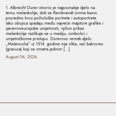
1. Albrecht Dürer stvorio je najpoznatije djelo na
temu melankolije, dok se Rembrandt ovime bavio
posredno kroz psihološke portrete i autoportrete.
Iako obojica spadaju među najveće majstore grafike i
sjevernoeuropske umjetnosti, njihov prikaz
melankolije razlikuje se u mediju, simbolici i
umjetničkome pristupu. Dürerovo remek-djelo
„Melencolia“ iz 1514. godine nije slika, već bakrorez
(gravura) koji se smatra jednim […]
August 04, 2026