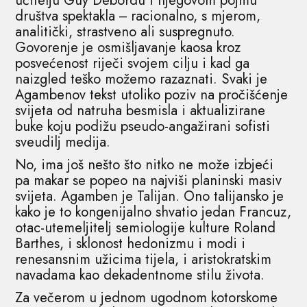
učitelju Guy Debordu i njegovom pojmu
društva spektakla ‒ racionalno, s mjerom,
analitički, strastveno ali suspregnuto.
Govorenje je osmišljavanje kaosa kroz
posvećenost riječi svojem cilju i kad ga
naizgled teško možemo razaznati. Svaki je
Agambenov tekst utoliko poziv na pročišćenje
svijeta od natruha besmisla i aktualizirane
buke koju podižu pseudo-angažirani sofisti
sveudilj medija.
No, ima još nešto što nitko ne može izbjeći
pa makar se popeo na najviši planinski masiv
svijeta. Agamben je Talijan. Ono talijansko je
kako je to kongenijalno shvatio jedan Francuz,
otac-utemeljitelj semiologije kulture Roland
Barthes, i sklonost hedonizmu i modi i
renesansnim užicima tijela, i aristokratskim
navadama kao dekadentnome stilu života.
Za večerom u jednom ugodnom kotorskome