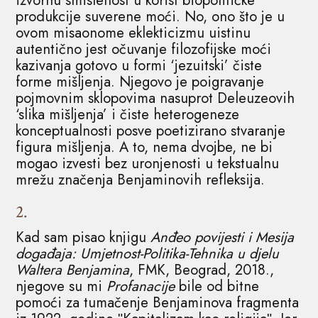
izvornu smislenost u korist biopolitičke
produkcije suverene moći. No, ono što je u
ovom misaonome eklekticizmu uistinu
autentično jest očuvanje filozofijske moći
kazivanja gotovo u formi ‘jezuitski’ čiste
forme mišljenja. Njegovo je poigravanje
pojmovnim sklopovima nasuprot Deleuzeovih
‘slika mišljenja’ i čiste heterogeneze
konceptualnosti posve poetizirano stvaranje
figura mišljenja. A to, nema dvojbe, ne bi
mogao izvesti bez uronjenosti u tekstualnu
mrežu značenja Benjaminovih refleksija.
2.
Kad sam pisao knjigu
Anđeo povijesti i Mesija
događaja: Umjetnost-Politika-Tehnika u djelu
Waltera Benjamina
, FMK, Beograd, 2018.,
njegove su mi
Profanacije
bile od bitne
pomoći za tumačenje Benjaminova fragmenta