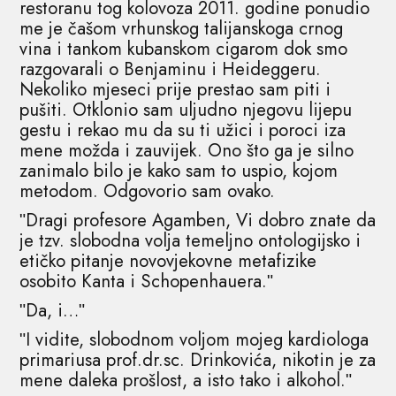
restoranu tog kolovoza 2011. godine ponudio
me je čašom vrhunskog talijanskoga crnog
vina i tankom kubanskom cigarom dok smo
razgovarali o Benjaminu i Heideggeru.
Nekoliko mjeseci prije prestao sam piti i
pušiti. Otklonio sam uljudno njegovu lijepu
gestu i rekao mu da su ti užici i poroci iza
mene možda i zauvijek. Ono što ga je silno
zanimalo bilo je kako sam to uspio, kojom
metodom. Odgovorio sam ovako.
ʺDragi profesore Agamben, Vi dobro znate da
je tzv. slobodna volja temeljno ontologijsko i
etičko pitanje novovjekovne metafizike
osobito Kanta i Schopenhauera.ʺ
ʺDa, i…ʺ
ʺI vidite, slobodnom voljom mojeg kardiologa
primariusa prof.dr.sc. Drinkovića, nikotin je za
mene daleka prošlost, a isto tako i alkohol.ʺ