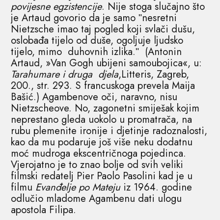
povijesne egzistencije
. Nije stoga slučajno što
je Artaud govorio da je samo ʺnesretni
Nietzsche imao taj pogled koji svlači dušu,
oslobađa tijelo od duše, ogoljuje ljudsko
tijelo, mimo duhovnih izlika.ʺ (Antonin
Artaud, »Van Gogh ubijeni samoubojica«, u:
Tarahumare
i druga djela
,Litteris, Zagreb,
200., str. 293. S francuskoga prevela Maija
Bašić.) Agambenove oči, naravno, nisu
Nietzscheove. No, zagonetni smiješak kojim
neprestano gleda uokolo u promatrača, na
rubu plemenite ironije i djetinje radoznalosti,
kao da mu podaruje još više neku dodatnu
moć mudroga ekscentričnoga pojedinca.
Vjerojatno je to znao bolje od svih veliki
filmski redatelj Pier Paolo Pasolini kad je u
filmu
Evanđelje po Mateju
iz 1964. godine
odlučio mladome Agambenu dati ulogu
apostola Filipa.