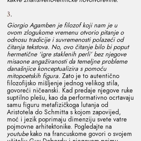
3.
Giorgio Agamben je filozof koji nam je u
ovom zlogukome vremenu otvorio pitanje o
odnosu tradicije i suvremenosti polazeći od
čitanja tekstova. No, ovo čitanje bilo bi poput
hermetične ‘igre staklenih perli’ bez njegove
misaone angažiranosti da temeljne probleme
današnjice konceptualizira s pomoću
mitopoetskih figura.
Zato je to autentično
filozofijsko mišljenje jednog velikog stila,
govoreći ničeanski. Kad predaje njegove ruke
suptilno plešu, kao da performativno ocrtavaju
samu figuru metafizičkoga lutanja od
Aristotela do Schmitta s kojom zapovijed,
moć i jezik poprimaju dimenziju svete vatre
pojmovne arhitektonike. Pogledajte na
youtube
kako na francuskome govori o svojem