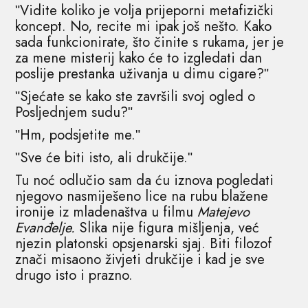
ʺVidite koliko je volja prijeporni metafizički
koncept. No, recite mi ipak još nešto. Kako
sada funkcionirate, što činite s rukama, jer je
za mene misterij kako će to izgledati dan
poslije prestanka uživanja u dimu cigare?ʺ
ʺSjećate se kako ste završili svoj ogled o
Posljednjem sudu?ʺ
ʺHm, podsjetite me.ʺ
ʺSve će biti isto, ali drukčije.ʺ
Tu noć odlučio sam da ću iznova pogledati
njegovo nasmiješeno lice na rubu blažene
ironije iz mladenaštva u filmu
Matejevo
Evanđelje.
Slika nije figura mišljenja, već
njezin platonski opsjenarski sjaj. Biti filozof
znači misaono živjeti drukčije i kad je sve
drugo isto i prazno.