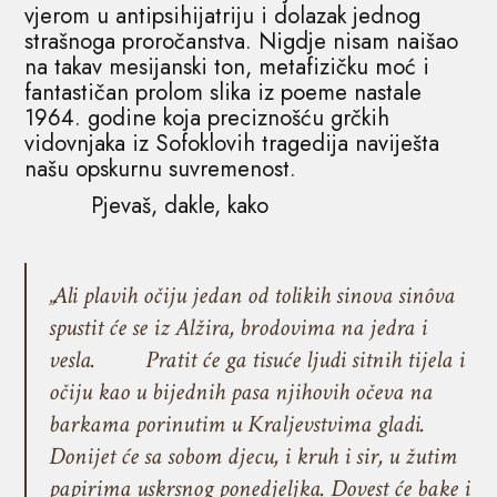
vjerom u antipsihijatriju i dolazak jednog
strašnoga proročanstva. Nigdje nisam naišao
na takav mesijanski ton, metafizičku moć i
fantastičan prolom slika iz poeme nastale
1964. godine koja preciznošću grčkih
vidovnjaka iz Sofoklovih tragedija naviješta
našu opskurnu suvremenost.
Pjevaš, dakle, kako
„Ali plavih očiju jedan od tolikih sinova sinôva
spustit će se iz Alžira, brodovima na jedra i
vesla.
Pratit će ga tisuće ljudi sitnih tijela i
očiju kao u bijednih pasa njihovih očeva na
barkama porinutim u Kraljevstvima gladi.
Donijet će sa sobom djecu, i kruh i sir, u žutim
papirima uskrsnog ponedjeljka. Dovest će bake i