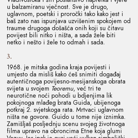
u balzamiranu vječnost. Sve je drugo,
uglavnom, poetski i proročki tako kako jest i
baš zato nas ispunjava uzvišenim spokojem od
traume drugoga došašća onih koji su čitavu
povijest bili nitko i ništa, a sada žele biti
netko i nešto i žele to odmah i sada.
3.
1968. je mitska godina kraja povijesti i
umjesto da misliš kako ćeš snimiti događaj
autentičnoga povijesno-mesijanskoga obrata
svijeta u svojem
Teoremu
, već tri te
neurotične noći pohodi u bdjenjima lik
pokojnoga mlađeg brata Guida, ubijenoga
potkraj 2. svjetskoga rata. Mrtvaci uglavnom
ništa ne govore. Guido u tome nije iznimka.
Zamišljaš posljednju scenu svojeg životnoga
filma upravo na obroncima Etne koja glumi