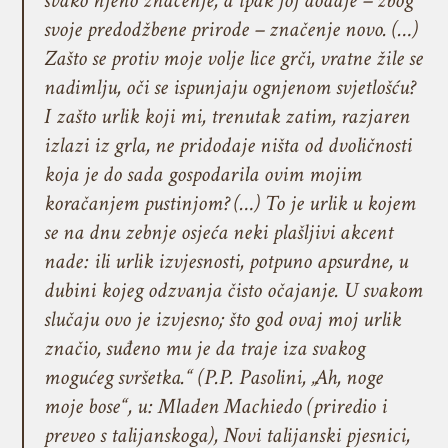
svako njeno značenje, a ipak joj dodaje – zbog
svoje predodžbene prirode – značenje novo. (…)
Zašto se protiv moje volje lice grči, vratne žile se
nadimlju, oči se ispunjaju ognjenom svjetlošću?
I zašto urlik koji mi, trenutak zatim, razjaren
izlazi iz grla, ne pridodaje ništa od dvoličnosti
koja je do sada gospodarila ovim mojim
koračanjem pustinjom? (…) To je urlik u kojem
se na dnu zebnje osjeća neki plašljivi akcent
nade: ili urlik izvjesnosti, potpuno apsurdne, u
dubini kojeg odzvanja čisto očajanje. U svakom
slučaju ovo je izvjesno; što god ovaj moj urlik
značio, suđeno mu je da traje iza svakog
mogućeg svršetka.“ (P.P. Pasolini, „Ah, noge
moje bose“, u: Mladen Machiedo (priredio i
preveo s talijanskoga),
Novi talijanski pjesnici
,