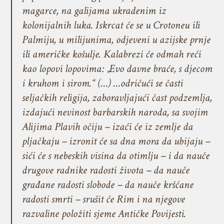
magarce, na galijama ukradenim iz
kolonijalnih luka. Iskrcat će se u Crotoneu ili
Palmiju, u milijunima, odjeveni u azijske prnje
ili američke košulje. Kalabrezi će odmah reći
kao lopovi lopovima: „Evo davne braće, s djecom
i kruhom i sirom.“ (…) …odričući se časti
seljačkih religija, zaboravljajući čast podzemlja,
izdajući nevinost barbarskih naroda, sa svojim
Alijima Plavih očiju – izaći će iz zemlje da
pljačkaju – izronit će sa dna mora da ubijaju –
sići će s nebeskih visina da otimlju – i da nauče
drugove radnike radosti života – da nauče
građane radosti slobode – da nauče kršćane
radosti smrti – srušit će Rim i na njegove
razvaline položiti sjeme Antičke Povijesti.