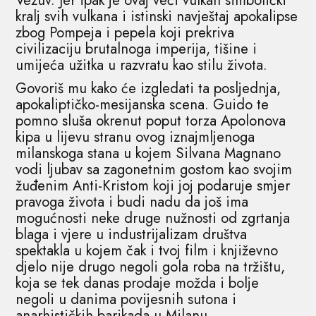
Vezuv. Jer ipak je ovaj veći vulkan simbolički
kralj svih vulkana i istinski navještaj apokalipse
zbog Pompeja i pepela koji prekriva
civilizaciju brutalnoga imperija, tišine i
umijeća užitka u razvratu kao stilu života.
Govoriš mu kako će izgledati ta posljednja,
apokaliptičko-mesijanska scena. Guido te
pomno sluša okrenut poput torza Apolonova
kipa u lijevu stranu ovog iznajmljenoga
milanskoga stana u kojem Silvana Magnano
vodi ljubav sa zagonetnim gostom kao svojim
žuđenim Anti-Kristom koji joj podaruje smjer
pravoga života i budi nadu da još ima
mogućnosti neke druge nužnosti od zgrtanja
blaga i vjere u industrijalizam društva
spektakla u kojem čak i tvoj film i književno
djelo nije drugo negoli gola roba na tržištu,
koja se tek danas prodaje možda i bolje
negoli u danima povijesnih sutona i
anarhističkih barikada u Milanu.