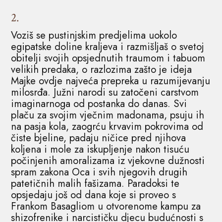
2.
Voziš se pustinjskim predjelima uokolo
egipatske doline kraljeva i razmišljaš o svetoj
obitelji svojih opsjednutih traumom i tabuom
velikih predaka, o razlozima zašto je ideja
Majke ovdje najveća prepreka u razumijevanju
milosrđa. Južni narodi su zatočeni carstvom
imaginarnoga od postanka do danas. Svi
plaču za svojim vječnim madonama, psuju ih
na pasja kola, zaogrću krvavim pokrovima od
čiste bjeline, padaju ničice pred njihova
koljena i mole za iskupljenje nakon tisuću
počinjenih amoralizama iz vjekovne dužnosti
spram zakona Oca i svih njegovih drugih
patetičnih malih fašizama. Paradoksi te
opsjedaju još od dana koje si proveo s
Frankom Basagliom u otvorenome kampu za
shizofrenike i narcističku djecu budućnosti s