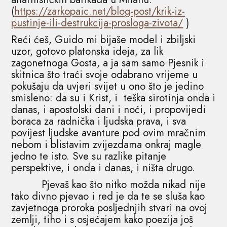
(
https://zarkopaic.net/blog-post/krik-iz-
pustinje-ili-destrukcija-prosloga-zivota/
)
Reći ćeš, Guido mi bijaše model i zbiljski
uzor, gotovo platonska ideja, za lik
zagonetnoga Gosta, a ja sam samo Pjesnik i
skitnica što traći svoje odabrano vrijeme u
pokušaju da uvjeri svijet u ono što je jedino
smisleno: da su i Krist, i teška sirotinja onda i
danas, i apostolski dani i noći, i propovijedi
boraca za radnička i ljudska prava, i sva
povijest ljudske avanture pod ovim mračnim
nebom i blistavim zvijezdama onkraj magle
jedno te isto. Sve su razlike pitanje
perspektive, i onda i danas, i ništa drugo.
Pjevaš kao što nitko možda nikad nije
tako divno pjevao i red je da te se sluša kao
zavjetnoga proroka posljednjih stvari na ovoj
zemlji, tiho i s osjećajem kako poezija još