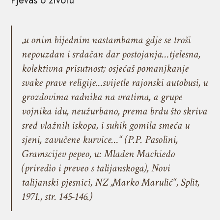
Pjevaš o životu
„u onim bijednim nastambama gdje se troši
nepouzdan i srdačan dar postojanja…tjelesna,
kolektivna prisutnost; osjećaš pomanjkanje
svake prave religije…svijetle rajonski autobusi, u
grozdovima radnika na vratima, a grupe
vojnika idu, neužurbano, prema brdu što skriva
sred vlažnih iskopa, i suhih gomila smeća u
sjeni, zavučene kurvice…“ (P.P. Pasolini,
Gramscijev pepeo
, u: Mladen Machiedo
(priredio i preveo s talijanskoga),
Novi
talijanski pjesnici
, NZ „Marko Marulić“, Split,
1971., str. 145-146.)