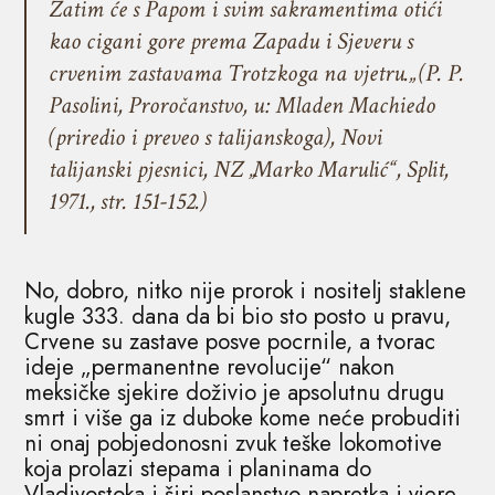
Zatim će s Papom i svim sakramentima otići
kao cigani gore prema Zapadu i Sjeveru s
crvenim zastavama Trotzkoga na vjetru.„ (P. P.
Pasolini,
Proročanstvo
, u: Mladen Machiedo
(priredio i preveo s talijanskoga),
Novi
talijanski pjesnici
, NZ „Marko Marulić“, Split,
1971., str. 151-152.)
No, dobro, nitko nije prorok i nositelj staklene
kugle 333. dana da bi bio sto posto u pravu,
Crvene su zastave posve pocrnile, a tvorac
ideje „permanentne revolucije“ nakon
meksičke sjekire doživio je apsolutnu drugu
smrt i više ga iz duboke kome neće probuditi
ni onaj pobjedonosni zvuk teške lokomotive
koja prolazi stepama i planinama do
Vladivostoka i širi poslanstvo napretka i vjere