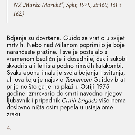
NZ „Marko Marulić“, Split, 1971., str160, 161 i
162.)
Bdjenja su dovršena. Guido se vratio u svijet
mrtvih. Nebo nad Milanom poprimilo je boje
narančaste prašine. I sve je postajalo s
vremenom bezličnije i dosadnije, čak i sukobi
skvadrista i leftista podno rimskih katakombi.
Svaka epoha imala je svoja bdjenja i svitanja,
ali ova koju je najavio
Teoremom
Guidov brat
prije no što ga je na plaži u Ostiji 1975.
godine izmrcvario do smrti navodno njegov
ljubavnik i pripadnik
Crnih brigada
više nema
doslovno ništa osim pepela u ustajalome
zraku.
4.