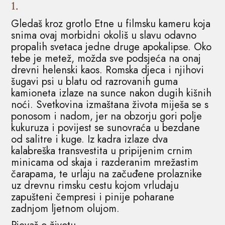
1.
Gledaš kroz grotlo Etne u filmsku kameru koja
snima ovaj morbidni okoliš u slavu odavno
propalih svetaca jedne druge apokalipse. Oko
tebe je metež, možda sve podsjeća na onaj
drevni helenski kaos. Romska djeca i njihovi
šugavi psi u blatu od razrovanih guma
kamioneta izlaze na sunce nakon dugih kišnih
noći. Svetkovina izmaštana života miješa se s
ponosom i nadom, jer na obzorju gori polje
kukuruza i povijest se sunovraća u bezdane
od salitre i kuge. Iz kadra izlaze dva
kalabreška transvestita u pripijenim crnim
minicama od skaja i razderanim mrežastim
čarapama, te urlaju na začuđene prolaznike
uz drevnu rimsku cestu kojom vrludaju
zapušteni čempresi i pinije poharane
zadnjom ljetnom olujom.