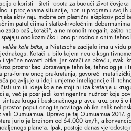
ja o koristi i šteti robota za budući život čovjeka i
talno u procjenama situacije, npr. u programu svojih
jaka aktiviraju mobitelom plastični eksploziv pod b
ućnim patuljciima i slatko-krvoločnim dobermanima
zašto baš „kotači“, a ne monolit-megalit, zašto ne 
a spajaju ono kozmičko i ono prirodno s onim tehno
u
velika kola bitka
, a Nietzsche zacijelo ima u vidu 
jednakoga. Kotači u bilo kojem neuro-kognitivnome o
 i vječne novosti bitka. Jer kotači se okreću, svaki k
kroz prostor kao ubrzavanje tehnike, tehnologije i 
 pra-forme onog pra-kretanja, govoreći metafizički, 
tača pojavljuje u ideji umjetne inteligencije ili teh
isti um ili ideja koja ne stoji ni iza kretanja u krugu
ija, već je posrijedi kontingentna nužnost koja pove
 sinteze kruga i beskonačnoga pravca kroz ono št
prostor poput onog tajnovitoga oblika nalik nebeskoj
nazivali Oumuamua. Upravo je taj Oumuamua 2017. g
tara jurio je brzinom od 64.000 km/h, a konvencio
ljenoga planeta. Ipak, postoje danas vjerodostojni 