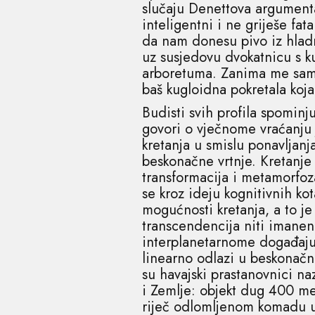
slučaju Denettova argumentaci
inteligentni i ne griješe fa
da nam donesu pivo iz hladn
uz susjedovu dvokatnicu s k
arboretuma. Zanima me samo 
baš kugloidna pokretala koj
Budisti svih profila spominj
govori o vječnome vraćanju 
kretanja u smislu ponavljanja
beskonačne vrtnje. Kretanje 
transformacija i metamorfoza
se kroz ideju kognitivnih ko
mogućnosti kretanja, a to je č
transcendencija niti imanenc
interplanetarnome događaju
linearno odlazi u beskonačni 
su havajski prastanovnici 
i Zemlje: objekt dug 400 me
riječ odlomljenom komadu uda