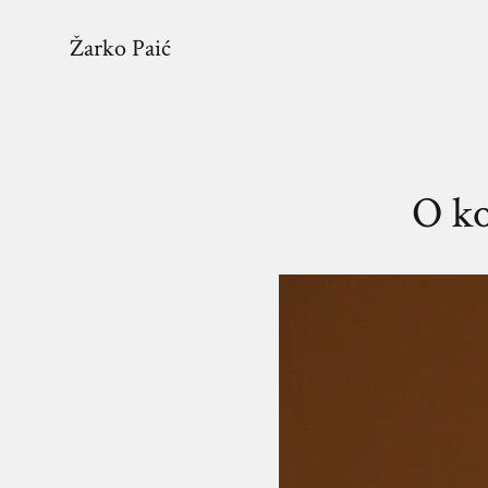
Žarko Paić
O k