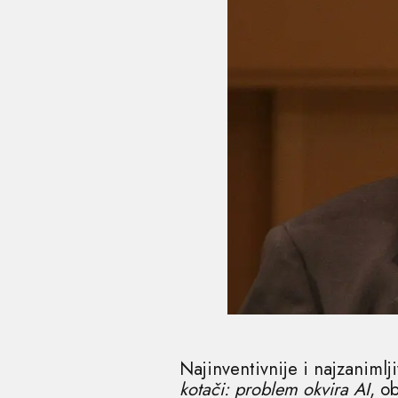
Najinventivnije i najzanimlj
kotači: problem okvira AI
, o