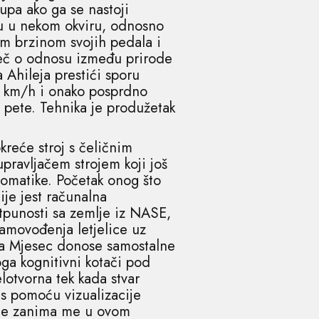
upa ako ga se nastoji
aju u nekom okviru, odnosno
nom brzinom svojih pedala i
iječ o odnosu između prirode
 Ahileja prestići sporu
0 km/h i onako posprdno
pete. Tehnika je produžetak
reće stroj s čeličnim
pravljačem strojem koji još
tomatike. Početak onog što
ije jest računalna
otpunosti sa zemlje iz NASE,
samovođenja letjelice uz
 na Mjesec donose samostalne
oga kognitivni kotači pod
lotvorna tek kada stvar
e s pomoću vizualizacije
 ne zanima me u ovom