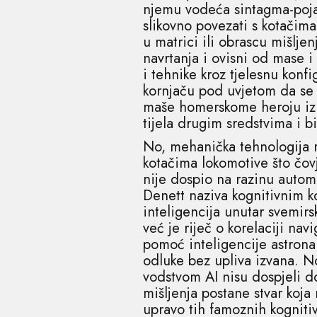
njemu vodeća sintagma-pojam
slikovno povezati s kotačima
u matrici ili obrascu mišlje
navrtanja i ovisni od mase i
i tehnike kroz tjelesnu konf
kornjaču pod uvjetom da se 
maše homerskome heroju iz 
tijela drugim sredstvima i bi
No, mehanička tehnologija r
kotačima lokomotive što čovj
nije dospio na razinu autom
Denett naziva kognitivnim ko
inteligencija unutar svemirs
već je riječ o korelaciji n
pomoć inteligencije astronau
odluke bez upliva izvana. No
vodstvom AI nisu dospjeli d
mišljenja postane stvar koja
upravo tih famoznih kognit