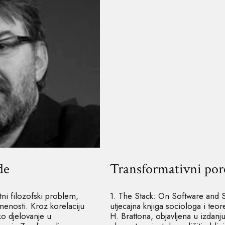
de
Transformativni por
tni filozofski problem,
1. The Stack: On Software and 
menosti. Kroz korelaciju
utjecajna knjiga sociologa i teo
ko djelovanje u
H. Brattona, objavljena u izdanj