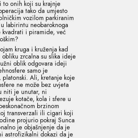
 to onih koji su krajnje
 operacija tako da umjesto
olničkim vozilom parkiranim
 u labirintu neobaroknoga
kvadrati i piramide, već
loškim?
pojam kruga i kruženja kad
bliku zrcalna su slika ideje
ružni oblik odgovara ideji
tehnosfere samo je
platonski. Ali, kretanje koje
nosfere ne može bez uvjeta
 niti je unutar, ni
zuje kotače, kola i sfere u
o beskonačnom brzinom
 transverzali ili cigari koji
odine projurio pokraj Sunca
nalno je objašnjenje da je
astrofizikalni dokazi da je