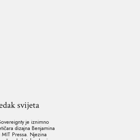
edak svijeta
Sovereignty je iznimno
retičara dizajna Benjamina
u MIT Pressa. Njezina