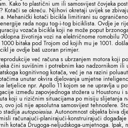
. Kako to plastični um ili samosvijest čovjeka post
? Kotači se okreću. Njihovi okretaji uvijek se zbiv
nja. Mehanički kotači bicikla limitirani su ograniče
 energije rada nogu tog-i-tog biciklista. Ovdje je r
iguraciju vozača bicikla koji ne može poput brzonoga
oklopna životinja vozi na električnome romobilu 7
1000 bitaka pod Trojom od kojih mu je 1001. došla 
cikl je ovdje baš uzoran primjer.
eprodukcije već računa s ubrzanjem motora koji pok
eka čini suvišnim i potrebnim kao nadzornikom ili u
atskoga kognitivnog kotača, već je na razini poluau
tačima unutar okvira djelovanja umjetne inteligenc
ke letjelice npr. Apollo 11 kojom se ne upravlja u p
avigacije između zapovjednoga stožera u Houstonu i 
ta koji u rizičnim situacijama po misiju slijetanja
, ovo još nije apsolutna samosvijest tehnosfere. St
o stadija
autopoiesisa
. Autonomnost objekta biva dje
 misli računajući-planirajući-konstruirajući događaj
ivnih kotača Drugoga-neljudskoga-umjetnoga. Ipak,