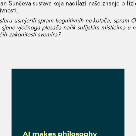
izvan Sunčeva sustava koja nadilazi naše znanje o fizi
ivnosti.
sferu usmjerili spram kognitivnih ne-kotača, spram 
e sjene vječnoga plesača nalik sufijskim misticima u
ćih zakonitosti svemira?