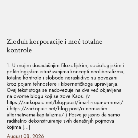
Zloduh korporacije i moć totalne
kontrole
1. U mojim dosadašnjim filozofijskim, sociologijskim i
politologijskim istraživanjima koncepti neoliberalizma,
totalne kontrole i slobode neraskidivo su povezani
kroz pojam tehnosfere i kibernetičkoga upravljanja.
Ovaj tekst stoga se nadovezuje na dva već objavljena
na ovome blogu koji se zove Kaos. (v.
https://zarkopaic.net/blog-post/ima-li-rupa-u-mrezi/
i https://zarkopaic.net/blog-post/o-nemustim-
alternativama-kapitalizmu/ ) Posve je jasno da samo
radikalno dekonstruiranje svih današnjih pojmova
kojima […]
August 08, 2026