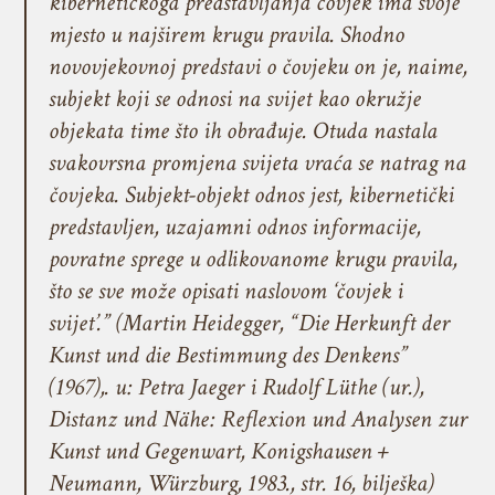
kibernetičkoga predstavljanja čovjek ima svoje
mjesto u najširem krugu pravila. Shodno
novovjekovnoj predstavi o čovjeku on je, naime,
subjekt koji se odnosi na svijet kao okružje
objekata time što ih obrađuje. Otuda nastala
svakovrsna promjena svijeta vraća se natrag na
čovjeka. Subjekt-objekt odnos jest, kibernetički
predstavljen, uzajamni odnos informacije,
povratne sprege u odlikovanome krugu pravila,
što se sve može opisati naslovom ‘čovjek i
svijet’.” (Martin Heidegger, “Die Herkunft der
Kunst und die Bestimmung des Denkens”
(1967),. u: Petra Jaeger i Rudolf Lüthe (ur.),
Distanz und Nähe: Reflexion und Analysen zur
Kunst und Gegenwart, Konigshausen +
Neumann, Würzburg, 1983., str. 16, bilješka)