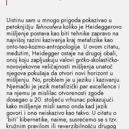
Uistinu sam u mnogo prigoda pokazivao u
petoknjižju
Tehnosfera
koliko je Heideggerovo
mišljenje postava kao biti tehnike zapravo na
najvišoj razini kazivanja kraj metafizike kao
onto-teo-kozmo-antropologije. U ovom citatu,
međutim, Heidegger ostaje na drugoj obali,
onoj koju zapljuskuju valovi grčko-skolastičko-
novovjekovne veličajnosti mišljenja unatoč
njegova pokušaja da otvori novi horizont u
mišljenju. No, problem je u jeziku i kazivanju.
Njemački je jezik metafizički par excellence i
na njemu je mislilac otvorenosti zgode
dosegao u 20. stoljeću vrhunac pokazujući
kako mišljenje misli samo onda kad jezik
govori i ono neiskazivo kao takvo. U citatu o
‘biti’ kibernetike, naime, susrećemo se s tzv.
kružnim pravilom ili reverzibilnošću drugog