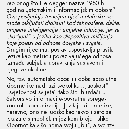
kao onog što Heidegger naziva 1950ih
godina „atomskim i informacijskim dobom“.
Ova posljednja temeljna riječ metafizike ne
može otključati digitalni kod tehnosfere, dakle,
umjetne inteligencije i umjetne intuicije, jer se
„korijeni“ u jeziku kao dispozitivu mišljenja
koje polazi od odnosa čovjeka i svijeta
.
Drugim riječima, postav uspostavlja pravila
jezika kao matricu pokazivajućega odnosa
između subjekta upravljanja sustavom i
njegove okoline.
No, tzv. automatsko doba ili doba apsolutne
kibernetike nadilazi svekoliku „ljudskost“ i
„svjetovnost svijeta“ tako što ih uvlači u
četvorstvo informacije-povratne sprege-
kontrole-komunikacije. Jezik je kibernetike,
naravno, ono neljudsko kao takvo i zato se
iskazuje simboličkim jezikom broja i slike.
Kibernetika više nema svoju „bit“, a sve tzv.