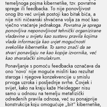
temeljnoga pojma kibernetike, tzv. povratne
sprege ili feedbacka. To nije ponovljivost
onog što već uvijek postoji kao bitak bića, a
nije niti ničeanski shvaćena volja za moć kao
vječno vraćanje jednakoga.
Povratna je sprega
ponovljiva neponovljivost tehnički organizirane
vladavine u svijetu kao sustavu pravila kojima
vlada informacija kao uvjet mogućnosti
svekolike kibernetike. To samo znači da se
stvari ponavljaju ne kao kopije izvornika, već
kao stvaralački simulakrum.
Ponavljanje s pomoću feedbacka označava da
ono ‘novo’ nije moguće misliti kao rezultat
staroga i njegove konzekvencije u smislu
prvoga uzroka i posljednje svrhe. Čovjek i
svijet, kako na kraju kaže Heidegger nisu
samo u odnosu na temelju metafizički
određenih pravila odnosa, već su ponajprije
konstrukcija koju omogućuje „bit“ kibernetike,