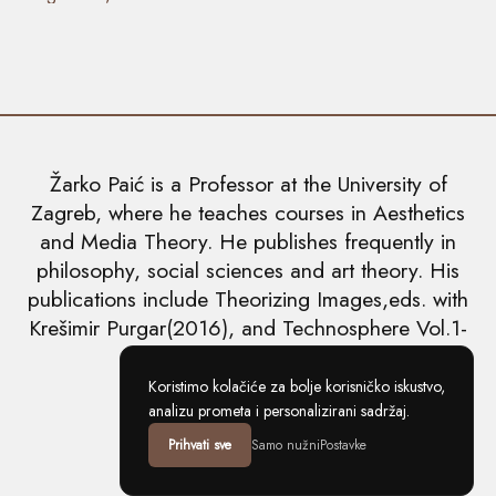
Žarko Paić is a Professor at the University of
Zagreb, where he teaches courses in Aesthetics
and Media Theory. He publishes frequently in
philosophy, social sciences and art theory. His
publications include Theorizing Images,eds. with
Krešimir Purgar(2016), and Technosphere Vol.1-
5(2018-2019).
Academia.edu
Koristimo kolačiće za bolje korisničko iskustvo,
analizu prometa i personalizirani sadržaj.
Researchgate
Prihvati sve
Samo nužni
Postavke
Tvrdja.com
Copyright ©2026 Žarko Paić