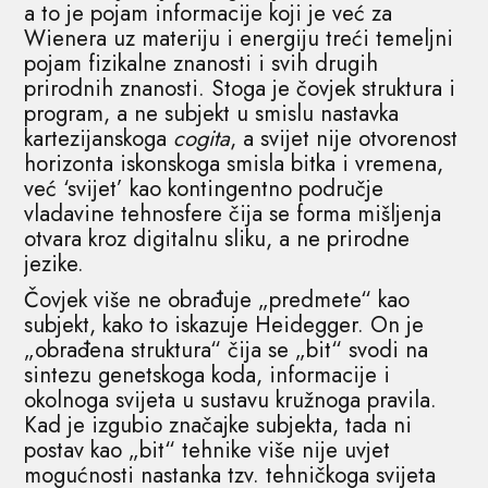
a to je pojam informacije koji je već za
Wienera uz materiju i energiju treći temeljni
pojam fizikalne znanosti i svih drugih
prirodnih znanosti. Stoga je čovjek struktura i
program, a ne subjekt u smislu nastavka
kartezijanskoga
cogita
, a svijet nije otvorenost
horizonta iskonskoga smisla bitka i vremena,
već ‘svijet’ kao kontingentno područje
vladavine tehnosfere čija se forma mišljenja
otvara kroz digitalnu sliku, a ne prirodne
jezike.
Čovjek više ne obrađuje „predmete“ kao
subjekt, kako to iskazuje Heidegger. On je
„obrađena struktura“ čija se „bit“ svodi na
sintezu genetskoga koda, informacije i
okolnoga svijeta u sustavu kružnoga pravila.
Kad je izgubio značajke subjekta, tada ni
postav kao „bit“ tehnike više nije uvjet
mogućnosti nastanka tzv. tehničkoga svijeta