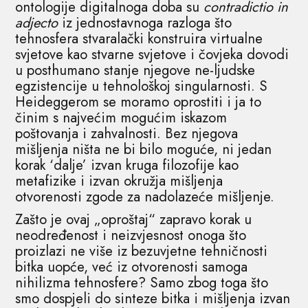
ontologije digitalnoga doba su
contradictio in
adjecto
iz jednostavnoga razloga što
tehnosfera stvaralački konstruira virtualne
svjetove kao stvarne svjetove i čovjeka dovodi
u posthumano stanje njegove ne-ljudske
egzistencije u tehnološkoj singularnosti. S
Heideggerom se moramo oprostiti i ja to
činim s najvećim mogućim iskazom
poštovanja i zahvalnosti. Bez njegova
mišljenja ništa ne bi bilo moguće, ni jedan
korak ‘dalje’ izvan kruga filozofije kao
metafizike i izvan okružja mišljenja
otvorenosti zgode za nadolazeće mišljenje.
Zašto je ovaj „oproštaj“ zapravo korak u
neodređenost i neizvjesnost onoga što
proizlazi ne više iz bezuvjetne tehničnosti
bitka uopće, već iz otvorenosti samoga
nihilizma tehnosfere? Samo zbog toga što
smo dospjeli do sinteze bitka i mišljenja izvan