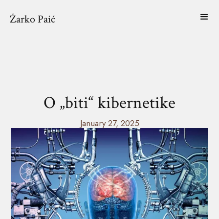
Žarko Paić
O „biti“ kibernetike
January 27, 2025