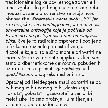
tradicionalne logike povijesnoga zbivanja i
time izgubili tlo pod nogama da bismo dobili
međuzvjezdano prostranstvo za svoje novo
obitavalište.
Kibernetika nema svoju „bit“ jer
su i čovjek i svijet kontingencije, a ne nužnosti
univerzalne ontologije koja je počivala od
Parmenida na postojanosti i nepromjenljivosti
bitka
. Sve je to radikalno osporeno i pobijeno
u fizikalnoj kozmologiji i astrofizici, a
filozofija koja bi to nužno morala prihvatiti ne
može više kazivati o ontologijskoj razlici, već
samo o kibernetičkome četvorstvu pobuđenih
uzroka u smislu primata
quoddittasa
nad
quiddittasom
, onog kako nad onim što.
Oproštaj od Heideggera znači oprostiti se od
svih mogućih i nemogućih „destrukcija“,
„okreta“, „obrata“ i „zaokreta“ u samoj biti
metafizike. To smo proživjeli u mišljenju i
vrijeme je da pronađemo novi