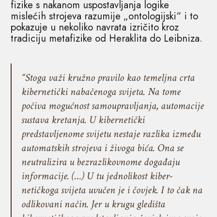
fizike s nakanom uspostavljanja logike
mislećih strojeva razumije „ontologijski“ i to
pokazuje u nekoliko navrata izričito kroz
tradiciju metafizike od Heraklita do Leibniza.
“Stoga važi kružno pravilo kao temeljna crta
kibernetički nabače­noga svijeta. Na tome
počiva mogućnost samoupravljanja, automaci­je
sustava kretanja. U kibernetički
predstavljenome svijetu nestaje ra­zlika između
automatskih strojeva i živoga bića. Ona se
neutralizira u bezrazlikovnome događaju
informacije. (…) U tu jednolikost kiber­
netičkoga svijeta uvučen je i čovjek. I to čak na
odlikovani način. Jer u krugu gledišta