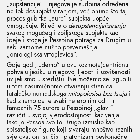
„supstancije“ i njegova je sudbina određena
ne tek desubjektiviranjem, već onime što taj
proces gubitka „aure“ subjekta uopće
omogućuje. Riječ je o
desupstancijaliziranju
svakog mogućeg i zbiljskoga subjekta kao
ideje i stoga je Pessoina potraga za Drugim u
sebi samome nužno posvemašnja
„ontologijska vrtoglavica“.
Gdje god „uđemo“ u ovu kozmo(a)centričnu
pohvalu jeziku u njegovoj ljepoti i uzvišenosti
uvijek smo u središtu. Ne možemo se izgubiti
u tom nasumičnome otvaranju stranica
lutalačko-nomadskoga
mitopoiesisa
bez
kraja
i
kad znamo da je svaki heteronim od tih
famoznih 75 autora u Pessoinoj „glavi“
različit u svojoj vjerodostojnosti kazivanja.
Iako je Pessoa sve te Druge izmislio kao
spisateljske figure koji stvaraju mnoštvo raznih
svjetova, oni su čisti platonizam beskonačne