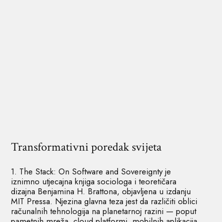
Transformativni poredak svijeta
1. The Stack: On Software and Sovereignty je
iznimno utjecajna knjiga sociologa i teoretičara
dizajna Benjamina H. Brattona, objavljena u izdanju
MIT Pressa. Njezina glavna teza jest da različiti oblici
računalnih tehnologija na planetarnoj razini — poput
pametnih mreža, cloud platformi, mobilnih aplikacija