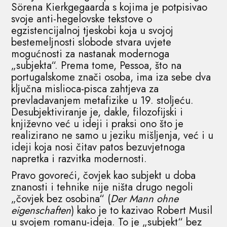
Sörena Kierkgegaarda s kojima je potpisivao
svoje anti-hegelovske tekstove o
egzistencijalnoj tjeskobi koja u svojoj
bestemeljnosti slobode stvara uvjete
mogućnosti za nastanak modernoga
„subjekta“. Prema tome, Pessoa, što na
portugalskome znači osoba, ima iza sebe dva
ključna mislioca-pisca zahtjeva za
prevladavanjem metafizike u 19. stoljeću.
Desubjektiviranje je, dakle, filozofijski i
književno već u ideji i praksi ono što je
realizirano ne samo u jeziku mišljenja, već i u
ideji koja nosi čitav patos bezuvjetnoga
napretka i razvitka modernosti.
Pravo govoreći, čovjek kao subjekt u doba
znanosti i tehnike nije ništa drugo negoli
„čovjek bez osobina“ (
Der Mann ohne
eigenschaften
) kako je to kazivao Robert Musil
u svojem romanu-ideja. To je „subjekt“ bez