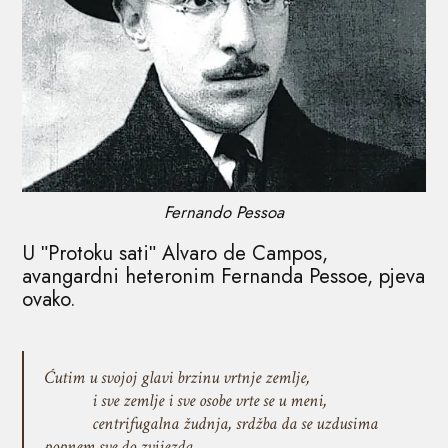
Fernando Pessoa
U ʺProtoku satiʺ Alvaro de Campos,
avangardni heteronim Fernanda Pessoe, pjeva
ovako.
Ćutim u svojoj glavi brzinu vrtnje zemlje,
i sve zemlje i sve osobe vrte se u meni,
centrifugalna žudnja, srdžba da se uzdusima
popnem sve do zvijezda,