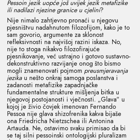
Pessoin jezik uopće još uvijek jezik metafizike
ili nadilazi njezine granice u cjelini
?
Nije nimalo zahtjevno pronaći u njegovu
pjesništvu nadahnutom filozofijom, kako je to
sam govorio, argumente za sklonost
refleksivnosti na najvišoj razini iskaza. No,
nije to stoga nikakvo filozofirajuće
pjesnikovanje, već ustrajno i gotovo sustavno-
dekonstruktivno razvijanje onog što bismo
mogli znamenovati pojmom
preusmjeravanja
jezika
u nešto onkraj samoga poslanstva i
zadanosti metafizike zapadnjačke
fundamentalne strukture mišljenja bitka u
njegovoj postojanosti i vječnosti. „Glava“ u
kojoj je živio čovjek imenovan Fernando
Pessoa nije glava shizofrenika kakva bijaše
ona Friedricha Nietzschea ili Antonina
Artauda. Ne, ostavimo svaku primisao da bi
se taj silni pessoinski ontologijski pluralizam