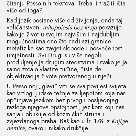
čitanju Pessoinih tekstova. Treba li tražiti išta
više od toga?
Kad jezik postane više od življenja, onda taj
veličanstveni
mitopoiesis bez kraja
pokazuje
kako je život u svojim najvišim i najdubljim
mogućnostima ono što nadilazi granice
metafizike kao zavjet slobode i posvećenosti
umjetnosti. Svi Drugi su više negoli
produljenje Ja drugim sredstvima i svako je Ja
samo zrcalo vlastite tuđine, čista de-
objektivacija života pretvorenog u riječi.
U Pessoinoj „glavi“ vrti se sva povijest svijeta
kao vrtlog ljudske težnje za ljepotom koja nas
opčinjava jezikom bez prvog i posljednjeg
razloga njegove opstojnosti, jezikom koji nas
sanja i oblikuje od kozmičkih struna i
zvjezdanoga praha. Baš kao u fr. 178 iz
Knjige
nemira,
ovako i nikako drukčije: