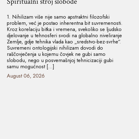
Spiritualni stroj slobode
1. Nihilizam više nije samo apstraktni filozofski
problem, već je postao inherentna bit suvremenosti.
Kroz korelaciju bitka i vremena, svekoliko se ljudsko
djelovanje u tehnosferi svodi na globalno niveliranje
Zemlje, gdje tehnika vlada kao „sredstvo-bez-svrhe“.
Suvremeni ontologijski nihilizam dovodi do
raščovječenja u kojemu čovjek ne gubi samo
slobodu, nego u posvemašnjoj tehnicizaciji gubi
samu mogućnost […]
August 06, 2026