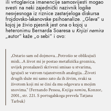
ili vrtoglavica imanencije samosvijesti mogao
svesti na neki zajednički nazivnik logike
nesvjesnoga iz riznice zastarjeloga diskursa
frojdovsko-lakanovske psihoanalize. „Glava“ u
kojoj je živio pjesnik jest ona o kojoj u
heteronimu Bernarda Soaresa u
Knjizi nemira
„autor“ kaže „o sebi“ i ovo:
„Ostario sam od dojmova…Potrošio se oblikujući
misli…A život mi je postao metafizička groznica,
uvijek pronalazeći skriveni smisao u stvarima,
igrajući se vatrom tajanstvenih analogija…Životi
drugih služe mi samo zato da ih živim, svaki sa
životom koji mi se čini da mu odgovara u mojim
snovima.“ (Fernando Pessoa,
Knjiga nemira
, Konzor,
2001., str. 221. S portugalskoga prevela Tatjana
Tarbuk)