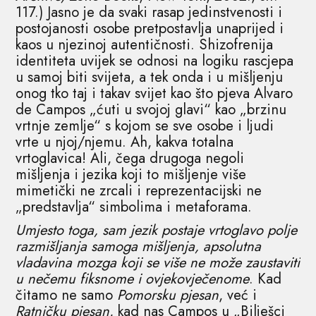
117.) Jasno je da svaki rasap jedinstvenosti i
postojanosti osobe pretpostavlja unaprijed i
kaos u njezinoj autentičnosti. Shizofrenija
identiteta uvijek se odnosi na logiku rascjepa
u samoj biti svijeta, a tek onda i u mišljenju
onog tko taj i takav svijet kao što pjeva Alvaro
de Campos „ćuti u svojoj glavi“ kao „brzinu
vrtnje zemlje“ s kojom se sve osobe i ljudi
vrte u njoj/njemu. Ah, kakva totalna
vrtoglavica! Ali, čega drugoga negoli
mišljenja i jezika koji to mišljenje više
mimetički ne zrcali i reprezentacijski ne
„predstavlja“ simbolima i metaforama.
Umjesto toga, sam jezik postaje vrtoglavo polje
razmišljanja samoga mišljenja, apsolutna
vladavina mozga koji se više ne može zaustaviti
u nečemu fiksnome i ovjekovječenome
. Kad
čitamo ne samo
Pomorsku pjesan
, već i
Ratničku pjesan
, kad nas Campos u „Bilješci