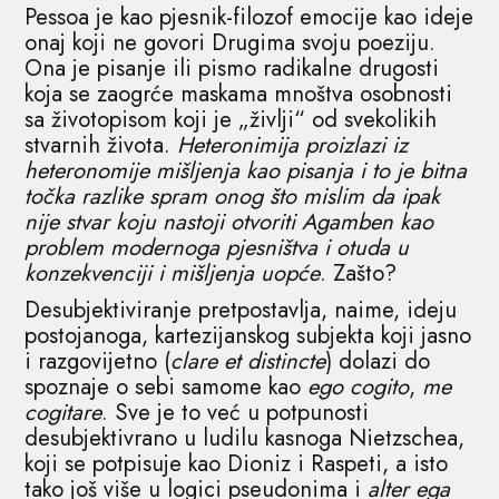
Pessoa je kao pjesnik-filozof emocije kao ideje
onaj koji ne govori Drugima svoju poeziju.
Ona je pisanje ili pismo radikalne drugosti
koja se zaogrće maskama mnoštva osobnosti
sa životopisom koji je „življi“ od svekolikih
stvarnih života.
Heteronimija proizlazi iz
heteronomije mišljenja
kao pisanja i to je bitna
točka razlike spram onog što mislim da ipak
nije stvar koju nastoji otvoriti Agamben kao
problem modernoga pjesništva i otuda u
konzekvenciji i mišljenja uopće
. Zašto?
Desubjektiviranje pretpostavlja, naime, ideju
postojanoga, kartezijanskog subjekta koji jasno
i razgovijetno (
clare
et
distincte
) dolazi do
spoznaje o sebi samome kao
ego
cogito
,
me
cogitare
. Sve je to već u potpunosti
desubjektivrano u ludilu kasnoga Nietzschea,
koji se potpisuje kao Dioniz i Raspeti, a isto
tako još više u logici pseudonima i
alter
ega