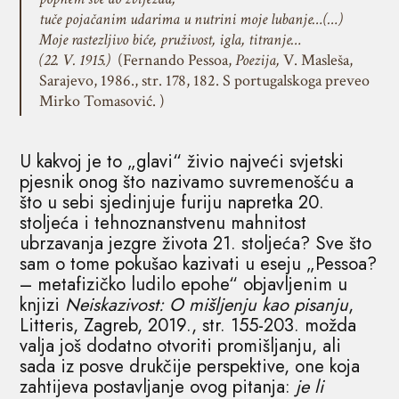
tuče pojačanim udarima u nutrini moje lubanje…(…)
Moje rastezljivo biće, pruživost, igla, titranje…
(22. V. 1915.)
(Fernando Pessoa,
Poezija,
V. Masleša,
Sarajevo, 1986., str. 178, 182. S portugalskoga preveo
Mirko Tomasović. )
U kakvoj je to „glavi“ živio najveći svjetski
pjesnik onog što nazivamo suvremenošću a
što u sebi sjedinjuje furiju napretka 20.
stoljeća i tehnoznanstvenu mahnitost
ubrzavanja jezgre života 21. stoljeća? Sve što
sam o tome pokušao kazivati u eseju „Pessoa?
– metafizičko ludilo epohe“ objavljenim u
knjizi
Neiskazivost: O mišljenju kao pisanju
,
Litteris, Zagreb, 2019., str. 155-203. možda
valja još dodatno otvoriti promišljanju, ali
sada iz posve drukčije perspektive, one koja
zahtijeva postavljanje ovog pitanja:
je
li