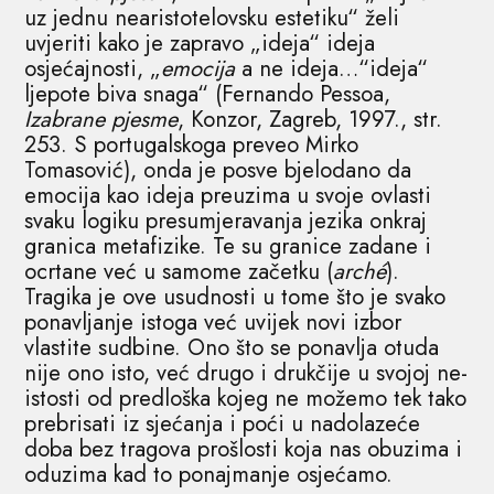
uz jednu nearistotelovsku estetiku“ želi
uvjeriti kako je zapravo „ideja“ ideja
osjećajnosti, „
emocija
a ne ideja…“ideja“
ljepote biva snaga“ (Fernando Pessoa,
Izabrane pjesme
, Konzor, Zagreb, 1997., str.
253. S portugalskoga preveo Mirko
Tomasović), onda je posve bjelodano da
emocija kao ideja preuzima u svoje ovlasti
svaku logiku presumjeravanja jezika onkraj
granica metafizike. Te su granice zadane i
ocrtane već u samome začetku (
arché
).
Tragika je ove usudnosti u tome što je svako
ponavljanje istoga već uvijek novi izbor
vlastite sudbine. Ono što se ponavlja otuda
nije ono isto, već drugo i drukčije u svojoj ne-
istosti od predloška kojeg ne možemo tek tako
prebrisati iz sjećanja i poći u nadolazeće
doba bez tragova prošlosti koja nas obuzima i
oduzima kad to ponajmanje osjećamo.