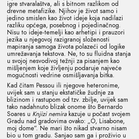
igre stvaralaštva, ali s bitnom razlikom od
drevne metafizike. Njihov je život samo i
jedino smislen kao život ideje koja nadilazi
razliku općega, posebnog i pojedinačnog.
Nisu to ideje-temelji kao arhetipi i prauzori
jezika u njegovoj razigranoj složenosti
mapiranja samoga života polazeći od logike
umrežavanja tekstova. Ne, to su fluidna stanja
u svojoj nesvodivoj težnji za pisanjem kao
mišljenjem koje življenju podaruje najveće
mogućnosti vedrine osmišljavanja bitka.
Kad čitam Pessou ili njegove heteronime,
uvijek sam u stanju ekstatičke žudnje za
blizinom i rastupom od tzv. zbilje, uvijek sam
tako nadahnuto blizak onome što Bernardo
Soares u
Knjizi nemira
kazuje u počast svojem
Gradu nad gradovima ovako: „O, Lisabone,
moj dome“. Ne mari što nikad stvarno nisam
bio u tom gradu. Sanjao sam ga i proživio u