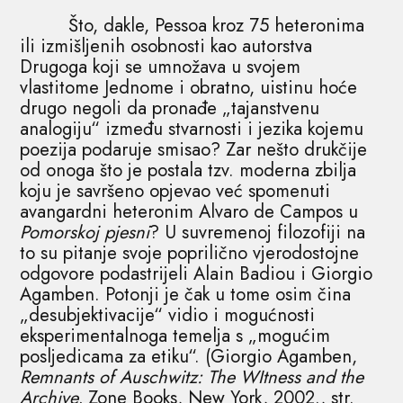
Što, dakle, Pessoa kroz 75 heteronima
ili izmišljenih osobnosti kao autorstva
Drugoga koji se umnožava u svojem
vlastitome Jednome i obratno, uistinu hoće
drugo negoli da pronađe „tajanstvenu
analogiju“ između stvarnosti i jezika kojemu
poezija podaruje smisao? Zar nešto drukčije
od onoga što je postala tzv. moderna zbilja
koju je savršeno opjevao već spomenuti
avangardni heteronim Alvaro de Campos u
Pomorskoj pjesni
? U suvremenoj filozofiji na
to su pitanje svoje poprilično vjerodostojne
odgovore podastrijeli Alain Badiou i Giorgio
Agamben. Potonji je čak u tome osim čina
„desubjektivacije“ vidio i mogućnosti
eksperimentalnoga temelja s „mogućim
posljedicama za etiku“. (Giorgio Agamben,
Remnants of Auschwitz: The WItness and the
Archive,
Zone Books, New York, 2002., str.