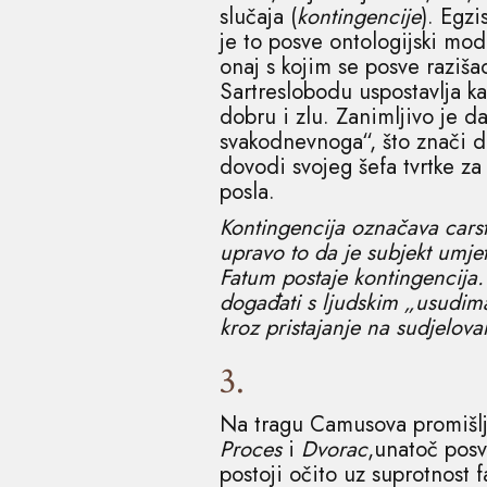
slučaja (
kontingencije
). Egzi
je to posve ontologijski mod
onaj s kojim se posve raziša
Sartreslobodu uspostavlja ka
dobru i zlu. Zanimljivo je d
svakodnevnoga“, što znači d
dovodi svojeg šefa tvrtke za
posla.
Kontingencija označava carst
upravo to da je subjekt umjet
Fatum postaje kontingencija.
događati s ljudskim „usudim
kroz pristajanje na sudjelova
3.
Na tragu Camusova promišlja
Proces
i
Dvorac
,unatoč posv
postoji očito uz suprotnost f