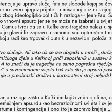
stencija je upravo slučaj fatalne slobode kojoj se č
erno izveo njegov prijatelj u misaonoj blizini s nje
o zbog ideologijsko-političkih razloga ꟷ Jean-Paul 
o vrhovni apsurd jer se ne može ne izabrati u svije
a Camus tvrdi da se u Kafke ono tragično nalazi u s
a je glavni lik zapravo u samome snu opterećen ti
 koju radi kao trgovački putnik u nezavidni položaj 
vo slučaja. Ali tako da se sve događa u mreži „slučaj
ničkoga djela u Kafkinoj priči zaposlenik u sustavu 
 A to znači da je tragedija ne samo pogrešna riječ/p
a“ u suvremenome svijetu baš zato što je apsurd pos
nje u preobrazbi društva u korporativni stroj neljudsk
nja razloga zašto u Kafkinim književnim djelima, 
emašnjem apsurdu kao bezrazložnosti svijeta i svijest
atuma i kontingencije i ono što je zapravo krajnje „i