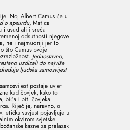
ije. No, Albert Camus će u
ed o apsurdu
, Matica
 i usud ali i sreća
ivremenoj odsutnosti njegove
, ne i najmudriji jer to
Ono što Camus ovdje
ezrazložnost.
Jednostavno,
estano uzdizali do najviše
određuje ljudska samosvijest
amosvijest postaje uvjet
zne kad čovjek, kako to
 bića i biti čovjeka.
ca. Riječ je, naravno, o
. etička savjest pojavljuje u
alnim okvirom svjetske
 božanske kazne za prelazak