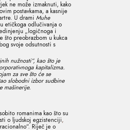
ovjek ne može izmaknuti, kako
govim postavkama, a kasnije
Sartre. U drami
Muhe
tu etičkoga odlučivanja o
jedinjenju „logičnoga i
me što preobrazbom u kukca
zbog svoje odsutnosti s
nih nužnosti“, kao što je
korporativnoga kapitalizma.
ojam za sve što će se
tao slobodni izbor sudbine
e mašinerije.
osobito romanima kao što su
i o ljudskoj egzistenciji
,
racionalno“. Riječ je o