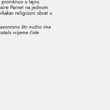
e proniknuo u tajnu
laire Parnet na jednom
ikakav religiozni obrat u
spasonosno što nužno ima
stalo vrijeme čiste