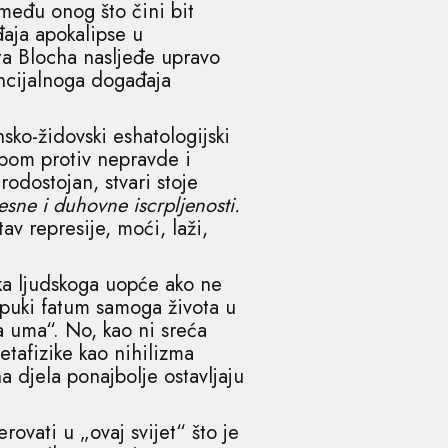
zmeđu onog što čini bit
aja apokalipse u
ta Blocha nasljeđe upravo
tencijalnoga događaja
sko-židovski eshatologijski
bom protiv nepravde i
odostojan, stvari stoje
sne i duhovne iscrpljenosti.
v represije, moći, laži,
tka ljudskoga uopće ako ne
 puki fatum samoga života u
a uma“. No, kao ni sreća
etafizike kao nihilizma
a djela ponajbolje ostavljaju
erovati u „ovaj svijet“ što je