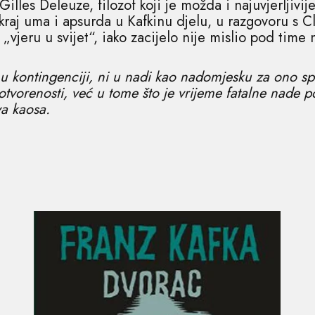
illes Deleuze, filozof koji je možda i najuvjerljivij
kraj uma i apsurda u Kafkinu djelu, u razgovoru s C
vjeru u svijet“, iako zacijelo nije mislio pod time n
i u kontingenciji, ni u nadi kao nadomjesku za ono 
tvorenosti, već u tome što je vrijeme fatalne nade po
tva kaosa.