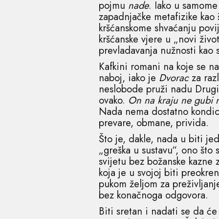
pojmu
nade
. Iako u samome 
zapadnjačke metafizike kao 
kršćanskome shvaćanju povij
kršćanske vjere u „novi život
prevladavanja nužnosti kao s
Kafkini romani na koje se na
naboj, iako je
Dvorac
za raz
neslobode pruži nadu Drugima
ovako.
On na kraju ne gubi n
Nada nema dostatno kondicije
prevare, obmane, privida.
Što je, dakle, nada u biti 
„greška u sustavu“, ono što 
svijetu bez božanske kazne 
koja je u svojoj biti preokr
pukom željom za preživljanje
bez konačnoga odgovora.
Biti sretan i nadati se da će 