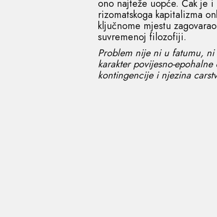
ono najteže uopće. Čak je i G
rizomatskoga kapitalizma on
ključnome mjestu zagovarao „
suvremenoj filozofiji.
Problem nije ni u fatumu, n
karakter povijesno-epohalne o
kontingencije i njezina cars