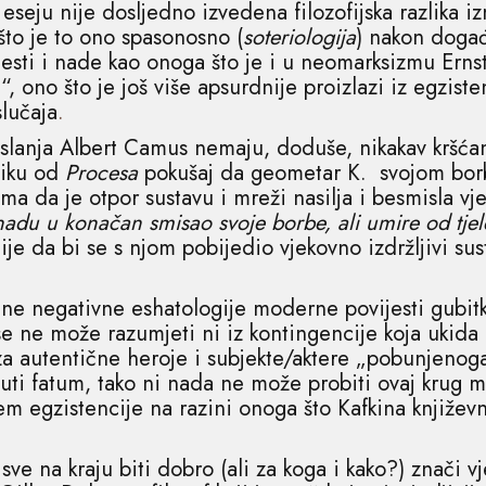
eseju nije dosljedno izvedena filozofijska razlika i
što je to ono spasonosno (
soteriologija
) nakon događ
esti i nade kao onoga što je i u neomarksizmu Erns
“, ono što je još više apsurdnije proizlazi iz egzis
lučaja
.
slanja Albert Camus nemaju, doduše, nikakav kršćan
liku od
Procesa
pokušaj da geometar K.
svojom bor
 da je otpor sustavu i mreži nasilja i besmisla vjer
adu u konačan smisao svoje borbe, ali umire od tjele
 da bi se s njom pobijedio vjekovno izdržljivi susta
jedne negativne eshatologije moderne povijesti gubi
se ne može razumjeti ni iz kontingencije koja ukida
za autentične heroje i subjekte/aktere „pobunjenog
enuti fatum, tako ni nada ne može probiti ovaj krug m
m egzistencije na razini onoga što Kafkina književn
sve na kraju biti dobro (ali za koga i kako?) znači vj