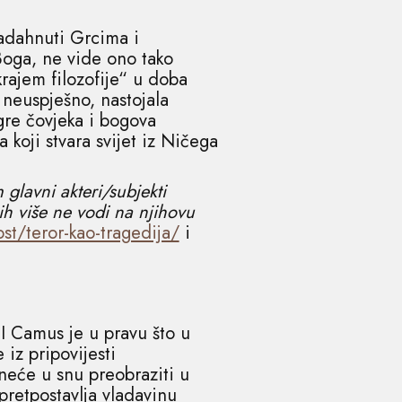
nadahnuti Grcima i
Boga, ne vide ono tako
krajem filozofije“ u doba
 neuspješno, nastojala
igre čovjeka i bogova
 koji stvara svijet iz Ničega
glavni akteri/subjekti
ih više ne vodi na njihovu
st/teror-kao-tragedija/
i
I Camus je u pravu što u
iz pripovijesti
 neće u snu preobraziti u
pretpostavlja vladavinu