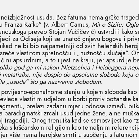
u neizbježnost usuda. Bez fatuma nema grčke traged
u Franza Kafke“ (v. Albert Camus,
Mit o Sizifu: Ogl
ancuskoga preveo Stojan Vučičević) ustvrditi kako su
ijedi za Odiseja koji se unatoč gnjevu bogova i pr
nikad ne bi bio najpametniji od svih helenskih heroja
esreće vlastitom spretnošću i „nužnošću slučaja“. 
čini apsurdnim, a to i jest na kraju, jer apsurd je b
koliko god ga mi nakon Nietzschea i Heideggera nepr
sti metafizike, nije dospio do apsolutne slobode koju 
tita „usuda“ što ga nazivamo slobodom.
 povijesno-epohalnome stanju u kojem sloboda kao s
vlada vlastitim udjelom u borbi protiv božanske ka
agmentu, prelazi zadanu mjeru odnosa između bitka,
ka paradigmatski zrcali usud jedne žene, a ne muškar
 tragediji. Onog trenutka kad se samosvijest kao tzv
eka s kršćanskom religijom kao temeljnim referencij
a jer više nema herojske smrti u suočenju s fatumom