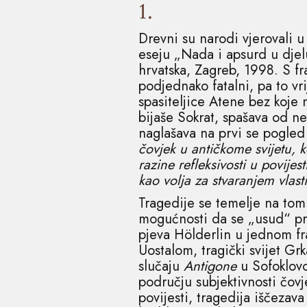
1.
Drevni su narodi vjerovali 
eseju „Nada i apsurd u djel
hrvatska, Zagreb, 1998. S fr
podjednako fatalni, pa to vr
spasiteljice Atene bez koje 
bijaše Sokrat, spašava od n
naglašava na prvi se pogled 
čovjek u antičkome svijetu, 
razine refleksivosti u povije
kao volja za stvaranjem vlas
Tragedije se temelje na tom
mogućnosti da se „usud“ pre
pjeva Hölderlin u jednom fr
Uostalom, tragički svijet Gr
slučaju
Antigone
u Sofoklovoj
području subjektivnosti čovj
povijesti, tragedija iščezav