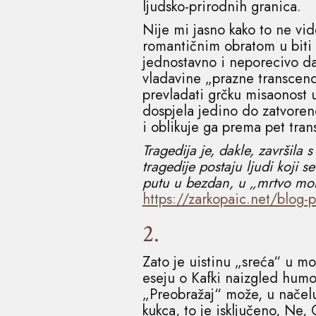
ljudsko-prirodnih granica.
Nije mi jasno kako to ne vi
romantičnim obratom u biti 
jednostavno i neporecivo da 
vladavine „prazne transcend
prevladati grčku misaonost u
dospjela jedino do zatvoreno
i oblikuje ga prema pet trans
Tragedija je, dakle, završila
tragedije postaju ljudi koji
putu u bezdan, u „mrtvo mor
https://zarkopaic.net/blog-p
2.
Zato je uistinu „sreća“ u m
eseju o Kafki naizgled humo
„Preobražaj“ može, u načelu,
kukca, to je isključeno, Ne,