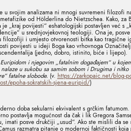
de u svojim analizama ni mnogi suvremeni filozofi 
metafizike od Hölderlina do Nietzschea. Kako, za 
je „kraj povijesti“ eshatologijski postavljen već s „
encije“ u srednjovjekovnoj teologiji. Ona je, posve
 filozofiji i umjesto otvorenosti bitka kao tragične 
sti povijesti u ideji Boga kao vrhovnoga Označitelja
cendentalija (jedno, dobro, istinito, biće i lijepo).
 s Euripidom i njegovim „fatalnim događajem“ u kojem 
 se nalaze u sukobu sa samim sobom i Drugima i nitko 
e“ fatalne slobode.
(v.
https://zarkopaic.net/blog-po
ost/epoha-sokratskih-sjena-euripid/
)
oderno doba sekularni ekvivalent s grčkim fatumom. 
rno postavlja mogućnost da čak i lik Gregora Samse 
 imati posve drukčiji „usud“. Ako ste mislili da se
 Camus razmatra pitanje o modernoj faktičnosti koja 