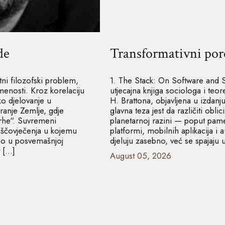
de
Transformativni por
tni filozofski problem,
1. The Stack: On Software and 
menosti. Kroz korelaciju
utjecajna knjiga sociologa i teo
ko djelovanje u
H. Brattona, objavljena u izdanj
ranje Zemlje, gdje
glavna teza jest da različiti obli
vrhe“. Suvremeni
planetarnoj razini — poput pam
raščovječenja u kojemu
platformi, mobilnih aplikacija i 
go u posvemašnjoj
djeluju zasebno, već se spajaju
 […]
August 05, 2026