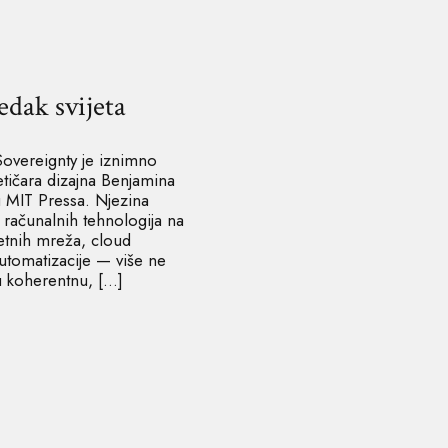
edak svijeta
Sovereignty je iznimno
retičara dizajna Benjamina
u MIT Pressa. Njezina
ci računalnih tehnologija na
etnih mreža, cloud
automatizacije — više ne
 u koherentnu, […]