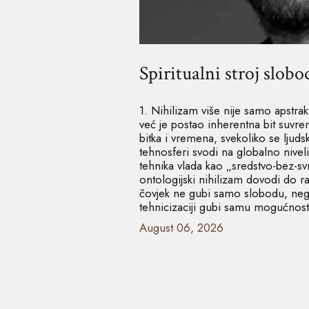
Spiritualni stroj slobo
1. Nihilizam više nije samo apstrak
već je postao inherentna bit suvre
bitka i vremena, svekoliko se ljuds
tehnosferi svodi na globalno niveli
tehnika vlada kao „sredstvo-bez-s
ontologijski nihilizam dovodi do 
čovjek ne gubi samo slobodu, ne
tehnicizaciji gubi samu mogućnost
August 06, 2026