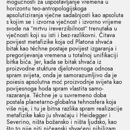
mogućnosti za uspostavljanje vremena u
horizontu teo-antropologijskoga
apsolutiziranja vječne sadašnjosti kao apsoluta
s kojim se i izvorna vječnost i izvorno vrijeme
svode na ʺmrtvu ireverzibilnostʺ trenutaka u
vječnosti koji su isti i bez-razlikovni. Čitava
povijest metafizike koja od Platona shvaća
bitak kao téchne postaje povijest izgaranja i
pregorijevanja vremena u totalnoj unifikaciji
bitka bića. Jer, kada se bitak shvaća iz
proizvodne stukture djelotvornoga odnosa
spram svijeta, onda je samorazumljivo da je
poiesis apsolutna moć proizvodnje svijeta kao
povijesnoga hoda spram vlastita samo-
razaranja. Téchne je u suvremeno doba
postala planetarno-globalna tehnosfera koja
više nije, i tu je bitna razlika spram realizacije
metafizike kako ju shvaćaju i Heidegger i
Severino, ništa božansko i ništa ljudsko, kao
što to nije niti ničeanski shvaćeni nihilizam