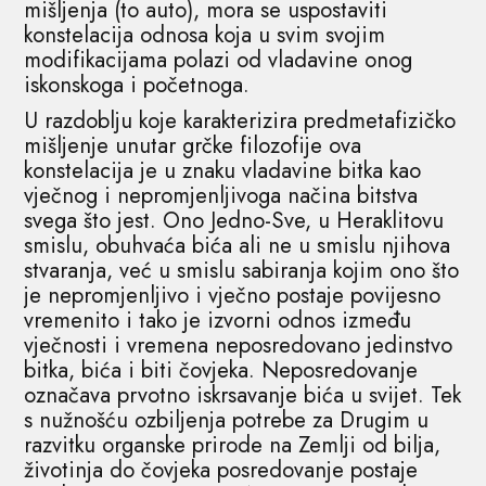
mišljenja (to auto), mora se uspostaviti
konstelacija odnosa koja u svim svojim
modifikacijama polazi od vladavine onog
iskonskoga i početnoga.
U razdoblju koje karakterizira predmetafizičko
mišljenje unutar grčke filozofije ova
konstelacija je u znaku vladavine bitka kao
vječnog i nepromjenljivoga načina bitstva
svega što jest. Ono Jedno-Sve, u Heraklitovu
smislu, obuhvaća bića ali ne u smislu njihova
stvaranja, već u smislu sabiranja kojim ono što
je nepromjenljivo i vječno postaje povijesno
vremenito i tako je izvorni odnos između
vječnosti i vremena neposredovano jedinstvo
bitka, bića i biti čovjeka. Neposredovanje
označava prvotno iskrsavanje bića u svijet. Tek
s nužnošću ozbiljenja potrebe za Drugim u
razvitku organske prirode na Zemlji od bilja,
životinja do čovjeka posredovanje postaje