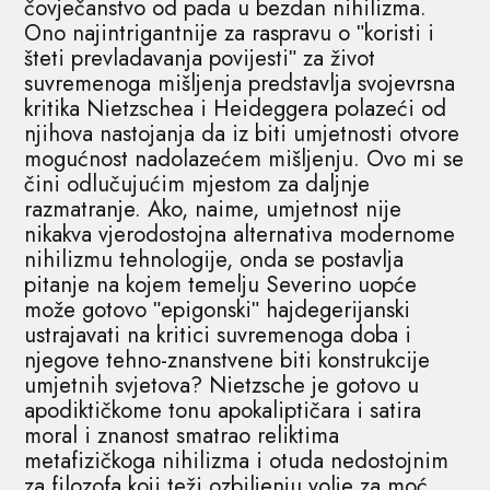
čovječanstvo od pada u bezdan nihilizma.
Ono najintrigantnije za raspravu o ʺkoristi i
šteti prevladavanja povijestiʺ za život
suvremenoga mišljenja predstavlja svojevrsna
kritika Nietzschea i Heideggera polazeći od
njihova nastojanja da iz biti umjetnosti otvore
mogućnost nadolazećem mišljenju. Ovo mi se
čini odlučujućim mjestom za daljnje
razmatranje. Ako, naime, umjetnost nije
nikakva vjerodostojna alternativa modernome
nihilizmu tehnologije, onda se postavlja
pitanje na kojem temelju Severino uopće
može gotovo ʺepigonskiʺ hajdegerijanski
ustrajavati na kritici suvremenoga doba i
njegove tehno-znanstvene biti konstrukcije
umjetnih svjetova? Nietzsche je gotovo u
apodiktičkome tonu apokaliptičara i satira
moral i znanost smatrao reliktima
metafizičkoga nihilizma i otuda nedostojnim
za filozofa koji teži ozbiljenju volje za moć