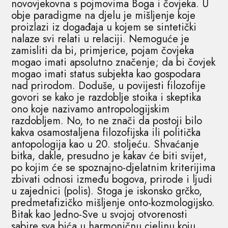
novovjekovna s pojmovima Boga i čovjeka. U
obje paradigme na djelu je mišljenje koje
proizlazi iz događaja u kojem se sintetički
nalaze svi relati u relaciji. Nemoguće je
zamisliti da bi, primjerice, pojam čovjeka
mogao imati apsolutno značenje; da bi čovjek
mogao imati status subjekta kao gospodara
nad prirodom. Doduše, u povijesti filozofije
govori se kako je razdoblje stoika i skeptika
ono koje nazivamo antropologijskim
razdobljem. No, to ne znači da postoji bilo
kakva osamostaljena filozofijska ili politička
antopologija kao u 20. stoljeću. Shvaćanje
bitka, dakle, presudno je kakav će biti svijet,
po kojim će se spoznajno-djelatnim kriterijima
zbivati odnosi između bogova, prirode i ljudi
u zajednici (polis). Stoga je iskonsko grčko,
predmetafizičko mišljenje onto-kozmologijsko.
Bitak kao Jedno-Sve u svojoj otvorenosti
sabire sva bića u harmoničnu cjelinu koju