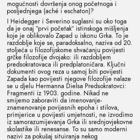
mogućnosti dovršenja onog početnoga i
posljednjega (aché i eschaton)?
I Heidegger i Severino suglasni su oko toga
da je onaj ʺprvi početakʺ istinskoga mišljenja
koje je oblikovalo Zapad u iskonu Grka. To je
razdoblje koje se, paradoksalno, naziva od 20.
stoljeća u filozofijskome shvaćanju povijesti
grčke filozofije dvojako: ili razdobljem
predsokratovaca ili predplatoničara. Ključni
dokumenti ovog reza u samoj biti povijesti
Zapada kao povijesti njegove filozofije nalaze
se u djelu Hermanna Dielsa Predsokratovci:
Fragmenti iz 1903. godine. Nikad ne
smijemo zaboraviti da imenovanje-
znamenovanje povijesnih epoha i stilova,
primjerice u povijesti umjetnosti, ne izvodimo
iz samorazumijevanja Grka ili srednjovjekovne
skolastike ili renesanse. To su samo moderni
nazivi za pokušaj situiranja nekog