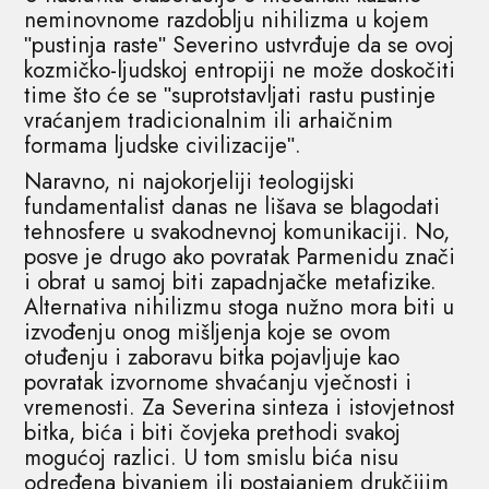
neminovnome razdoblju nihilizma u kojem
ʺpustinja rasteʺ Severino ustvrđuje da se ovoj
kozmičko-ljudskoj entropiji ne može doskočiti
time što će se ʺsuprotstavljati rastu pustinje
vraćanjem tradicionalnim ili arhaičnim
formama ljudske civilizacijeʺ.
Naravno, ni najokorjeliji teologijski
fundamentalist danas ne lišava se blagodati
tehnosfere u svakodnevnoj komunikaciji. No,
posve je drugo ako povratak Parmenidu znači
i obrat u samoj biti zapadnjačke metafizike.
Alternativa nihilizmu stoga nužno mora biti u
izvođenju onog mišljenja koje se ovom
otuđenju i zaboravu bitka pojavljuje kao
povratak izvornome shvaćanju vječnosti i
vremenosti. Za Severina sinteza i istovjetnost
bitka, bića i biti čovjeka prethodi svakoj
mogućoj razlici. U tom smislu bića nisu
određena bivanjem ili postajanjem drukčijim