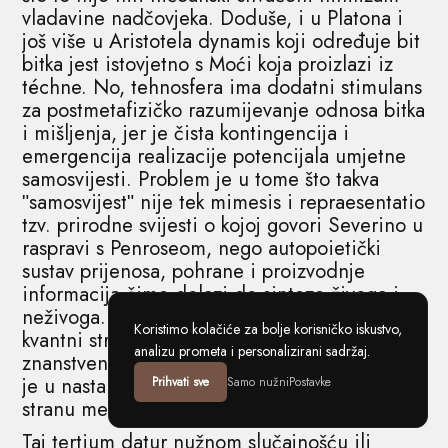
vladavine nadčovjeka. Doduše, i u Platona i
još više u Aristotela dynamis koji određuje bit
bitka jest istovjetno s Moći koja proizlazi iz
téchne. No, tehnosfera ima dodatni stimulans
za postmetafizičko razumijevanje odnosa bitka
i mišljenja, jer je čista kontingencija i
emergencija realizacije potencijala umjetne
samosvijesti. Problem je u tome što takva
ʺsamosvijestʺ nije tek mimesis i repraesentatio
tzv. prirodne svijesti o kojoj govori Severino u
raspravi s Penroseom, nego autopoietički
sustav prijenosa, pohrane i proizvodnje
informacija čime dolazi do sinteze živoga i
neživoga. To, naravno, ne znači da će budući
Koristimo kolačiće za bolje korisničko iskustvo,
kvantni strojevi mišljenja filozofirati ili biti
analizu prometa i personalizirani sadržaj.
znanstvenici. Posve suprotno, bit tehnosfere
je u nastanku treće paradigme mišljenja s onu
Prihvati sve
Samo nužni
Postavke
stranu metafizike uopće.
Taj tertium datur nužnom slučajnošću ili