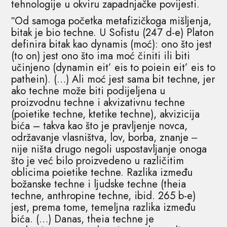
tehnologije u okviru zapadnjačke povijesti.
ʺOd samoga početka metafizičkoga mišljenja,
bitak je bio techne. U Sofistu (247 d-e) Platon
definira bitak kao dynamis (moć): ono što jest
(to on) jest ono što ima moć činiti ili biti
učinjeno (dynamin eit’ eis to poiein eit’ eis to
pathein). (…) Ali moć jest sama bit techne, jer
ako techne može biti podijeljena u
proizvodnu techne i akvizativnu techne
(poietike techne, ktetike techne), akvizicija
bića – takva kao što je pravljenje novca,
održavanje vlasništva, lov, borba, znanje ‒
nije ništa drugo negoli uspostavljanje onoga
što je već bilo proizvedeno u različitim
oblicima poietike techne. Razlika između
božanske techne i ljudske techne (theia
techne, anthropine techne, ibid. 265 b-e)
jest, prema tome, temeljna razlika između
bića. (…) Danas, theia techne je