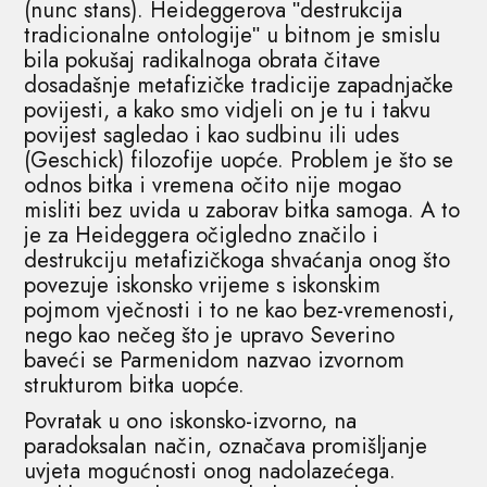
(nunc stans). Heideggerova ʺdestrukcija
tradicionalne ontologijeʺ u bitnom je smislu
bila pokušaj radikalnoga obrata čitave
dosadašnje metafizičke tradicije zapadnjačke
povijesti, a kako smo vidjeli on je tu i takvu
povijest sagledao i kao sudbinu ili udes
(Geschick) filozofije uopće. Problem je što se
odnos bitka i vremena očito nije mogao
misliti bez uvida u zaborav bitka samoga. A to
je za Heideggera očigledno značilo i
destrukciju metafizičkoga shvaćanja onog što
povezuje iskonsko vrijeme s iskonskim
pojmom vječnosti i to ne kao bez-vremenosti,
nego kao nečeg što je upravo Severino
baveći se Parmenidom nazvao izvornom
strukturom bitka uopće.
Povratak u ono iskonsko-izvorno, na
paradoksalan način, označava promišljanje
uvjeta mogućnosti onog nadolazećega.