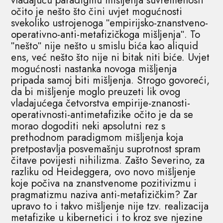
vladajuću paradigmu mišljenja suvremenosti
očito je nešto što čini uvjet mogućnosti
svekoliko ustrojenoga ʺempirijsko-znanstveno-
operativno-anti-metafizičkoga mišljenjaʺ. To
ʺneštoʺ nije nešto u smislu bića kao aliquid
ens, već nešto što nije ni bitak niti biće. Uvjet
mogućnosti nastanka novoga mišljenja
pripada samoj biti mišljenja. Strogo govoreći,
da bi mišljenje moglo preuzeti lik ovog
vladajućega četvorstva empirije-znanosti-
operativnosti-antimetafizike očito je da se
morao dogoditi neki apsolutni rez s
prethodnom paradigmom mišljenja koja
pretpostavlja posvemašnju suprotnost spram
čitave povijesti nihilizma. Zašto Severino, za
razliku od Heideggera, ovo novo mišljenje
koje počiva na znanstvenome pozitivizmu i
pragmatizmu naziva anti-metafizičkim? Zar
upravo to i takvo mišljenje nije tzv. realizacija
metafizike u kibernetici i to kroz sve njezine