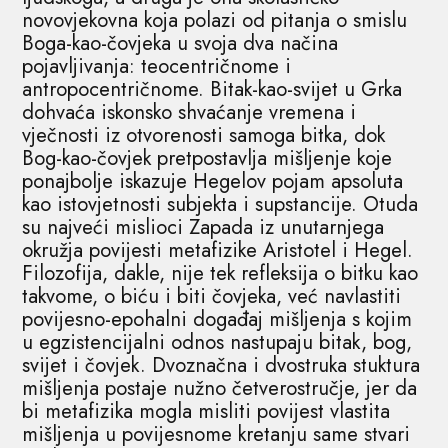
novovjekovna koja polazi od pitanja o smislu
Boga-kao-čovjeka u svoja dva načina
pojavljivanja: teocentričnome i
antropocentričnome. Bitak-kao-svijet u Grka
dohvaća iskonsko shvaćanje vremena i
vječnosti iz otvorenosti samoga bitka, dok
Bog-kao-čovjek pretpostavlja mišljenje koje
ponajbolje iskazuje Hegelov pojam apsoluta
kao istovjetnosti subjekta i supstancije. Otuda
su najveći mislioci Zapada iz unutarnjega
okružja povijesti metafizike Aristotel i Hegel.
Filozofija, dakle, nije tek refleksija o bitku kao
takvome, o biću i biti čovjeka, već navlastiti
povijesno-epohalni događaj mišljenja s kojim
u egzistencijalni odnos nastupaju bitak, bog,
svijet i čovjek. Dvoznačna i dvostruka stuktura
mišljenja postaje nužno četverostručje, jer da
bi metafizika mogla misliti povijest vlastita
mišljenja u povijesnome kretanju same stvari