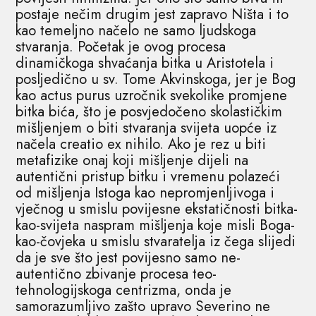
postaje nečim drugim jest zapravo Ništa i to
kao temeljno načelo ne samo ljudskoga
stvaranja. Početak je ovog procesa
dinamičkoga shvaćanja bitka u Aristotela i
posljedično u sv. Tome Akvinskoga, jer je Bog
kao actus purus uzročnik svekolike promjene
bitka bića, što je posvjedočeno skolastičkim
mišljenjem o biti stvaranja svijeta uopće iz
načela creatio ex nihilo. Ako je rez u biti
metafizike onaj koji mišljenje dijeli na
autentični pristup bitku i vremenu polazeći
od mišljenja Istoga kao nepromjenljivoga i
vječnog u smislu povijesne ekstatičnosti bitka-
kao-svijeta naspram mišljenja koje misli Boga-
kao-čovjeka u smislu stvaratelja iz čega slijedi
da je sve što jest povijesno samo ne-
autentično zbivanje procesa teo-
tehnologijskoga centrizma, onda je
samorazumljivo zašto upravo Severino ne