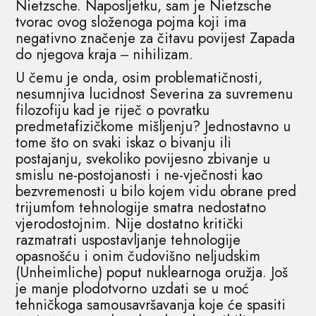
Nietzsche. Naposljetku, sam je Nietzsche
tvorac ovog složenoga pojma koji ima
negativno značenje za čitavu povijest Zapada
do njegova kraja ‒ nihilizam.
U čemu je onda, osim problematičnosti,
nesumnjiva lucidnost Severina za suvremenu
filozofiju kad je riječ o povratku
predmetafizičkome mišljenju? Jednostavno u
tome što on svaki iskaz o bivanju ili
postajanju, svekoliko povijesno zbivanje u
smislu ne-postojanosti i ne-vječnosti kao
bezvremenosti u bilo kojem vidu obrane pred
trijumfom tehnologije smatra nedostatno
vjerodostojnim. Nije dostatno kritički
razmatrati uspostavljanje tehnologije
opasnošću i onim čudovišno neljudskim
(Unheimliche) poput nuklearnoga oružja. Još
je manje plodotvorno uzdati se u moć
tehničkoga samousavršavanja koje će spasiti