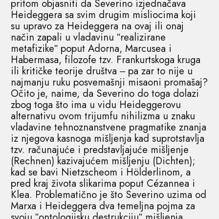
pritom objasniti da Severino izjednačava
Heideggera sa svim drugim misliocima koji
su upravo za Heideggera na ovaj ili onaj
način zapali u vladavinu ʺrealizirane
metafizikeʺ poput Adorna, Marcusea i
Habermasa, filozofe tzv. Frankurtskoga kruga
ili kritičke teorije društva ‒ pa zar to nije u
najmanju ruku posvemašnji misaoni promašaj?
Očito je, naime, da Severino do toga dolazi
zbog toga što ima u vidu Heideggerovu
alternativu ovom trijumfu nihilizma u znaku
vladavine tehnoznanstvene pragmatike znanja
iz njegova kasnoga mišljenja kad suprotstavlja
tzv. računajuće i predstavljajuće mišljenje
(Rechnen) kazivajućem mišljenju (Dichten);
kad se bavi Nietzscheom i Hölderlinom, a
pred kraj života slikarima poput Cézannea i
Klea. Problematično je što Severino uzima od
Marxa i Heideggera dva temeljna pojma za
svoju ʺontologijsku destrukcijuʺ mišljenja