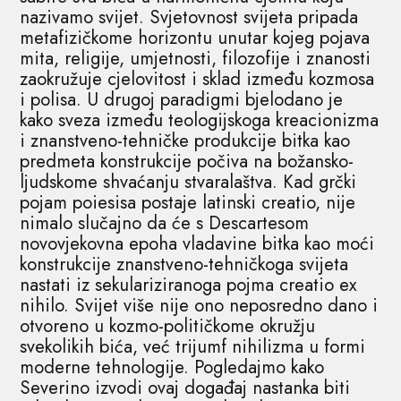
nazivamo svijet. Svjetovnost svijeta pripada
metafizičkome horizontu unutar kojeg pojava
mita, religije, umjetnosti, filozofije i znanosti
zaokružuje cjelovitost i sklad između kozmosa
i polisa. U drugoj paradigmi bjelodano je
kako sveza između teologijskoga kreacionizma
i znanstveno-tehničke produkcije bitka kao
predmeta konstrukcije počiva na božansko-
ljudskome shvaćanju stvaralaštva. Kad grčki
pojam poiesisa postaje latinski creatio, nije
nimalo slučajno da će s Descartesom
novovjekovna epoha vladavine bitka kao moći
konstrukcije znanstveno-tehničkoga svijeta
nastati iz sekulariziranoga pojma creatio ex
nihilo. Svijet više nije ono neposredno dano i
otvoreno u kozmo-političkome okružju
svekolikih bića, već trijumf nihilizma u formi
moderne tehnologije. Pogledajmo kako
Severino izvodi ovaj događaj nastanka biti