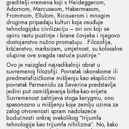
graditelji-vremena koji s Heideggerom,
Adornom, Marcuseom, Habermasom,
Frommom, Ellulom, Ricouerom i mnogim
drugima pripadaju kulturi koja osuđuje
tehnologijsku civilizaciju – svi oni koji se
opiru rastu pustinje i brane čovjeka i njegovo
dostojanstvo nužno promašuju…Filozofija,
kršćanstvo, marksizam, umjetnost, su kolosalne
olupine ove svagda rastuće pustinje.ʺ
Ovo je naizgled najradikalniji obrat u
suvremenoj filozofiji. Povratak iskonskome ili
predmetafizičkome mišljenju kao eksplicitni
povratak Parmenidu za Severina predstavlja
jedini put osmišljavanja bitka-kao-svijeta.
Suvremenost zahtijeva stoga kerygmu, ono
spasonosno u mišljenju koje zemlju uzima za
zalog otvorenosti spram nadolazeće
budućnosti onkraj svekolikog ʺtrijumfa
tehnologije kao trijumfa nihilizmaʺ. No, kako