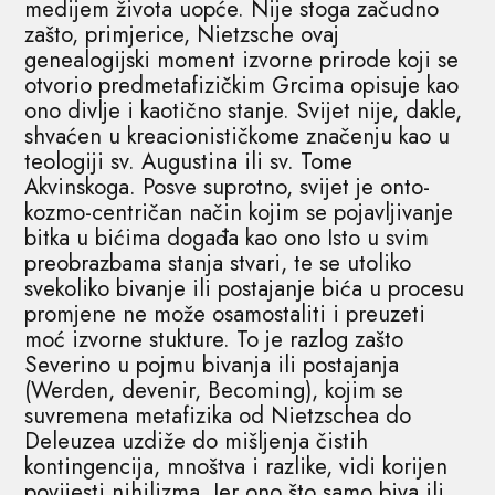
medijem života uopće. Nije stoga začudno
zašto, primjerice, Nietzsche ovaj
genealogijski moment izvorne prirode koji se
otvorio predmetafizičkim Grcima opisuje kao
ono divlje i kaotično stanje. Svijet nije, dakle,
shvaćen u kreacionističkome značenju kao u
teologiji sv. Augustina ili sv. Tome
Akvinskoga. Posve suprotno, svijet je onto-
kozmo-centričan način kojim se pojavljivanje
bitka u bićima događa kao ono Isto u svim
preobrazbama stanja stvari, te se utoliko
svekoliko bivanje ili postajanje bića u procesu
promjene ne može osamostaliti i preuzeti
moć izvorne stukture. To je razlog zašto
Severino u pojmu bivanja ili postajanja
(Werden, devenir, Becoming), kojim se
suvremena metafizika od Nietzschea do
Deleuzea uzdiže do mišljenja čistih
kontingencija, mnoštva i razlike, vidi korijen
povijesti nihilizma. Jer ono što samo biva ili