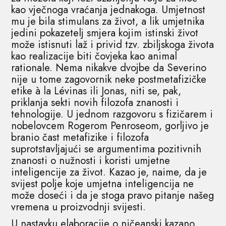
kao vječnoga vraćanja jednakoga. Umjetnost
mu je bila stimulans za život, a lik umjetnika
jedini pokazetelj smjera kojim istinski život
može istisnuti laž i privid tzv. zbiljskoga života
kao realizacije biti čovjeka kao animal
rationale. Nema nikakve dvojbe da Severino
nije u tome zagovornik neke postmetafizičke
etike à la Lévinas ili Jonas, niti se, pak,
priklanja sekti novih filozofa znanosti i
tehnologije. U jednom razgovoru s fizičarem i
nobelovcem Rogerom Penroseom, gorljivo je
branio čast metafizike i filozofa
suprotstavljajući se argumentima pozitivnih
znanosti o nužnosti i koristi umjetne
inteligencije za život. Kazao je, naime, da je
svijest polje koje umjetna inteligencija ne
može doseći i da je stoga pravo pitanje našeg
vremena u proizvodnji svijesti.
U nastavku elaboracije o ničeanski kazano