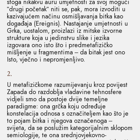
stoga nikakvu auru umjetnosti za svoj mogući
ʺdrugi početakʺ niti se, pak, mora izvoditi u
kazivajućem načinu osmišljavanja bitka kao
događaja (Ereignis). Nastajanje umjetnosti u
Grka, uostalom, proizlazi iz mitske izvorne
strukture koja u jedinstvu slike i jezika
izgovara ono isto što i predmetafizičko
mišljenje u fragmentima ‒ da bitak jest ono
Isto, vječno i nepromjenljivo.
2.
U metafizičkome razumijevanju kroz povijest
Zapada do razdoblja vladavine tehnosfere
vidjeli smo da postoje dvije temeljne
paradigme: ona grčka koju određuje
konstelacija odnosa s označiteljem kao što je
to pojam bitka i njegova označenoga ‒
svijeta, da se poslužim kategorijalnim sklopom
semiologije, te ona srednjovjekovno-