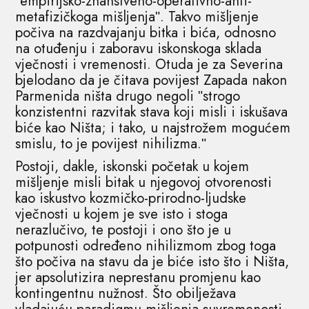
ʺempirijsko-znanstveno-operativno-anti-
metafizičkoga mišljenjaʺ. Takvo mišljenje
počiva na razdvajanju bitka i bića, odnosno
na otuđenju i zaboravu iskonskoga sklada
vječnosti i vremenosti. Otuda je za Severina
bjelodano da je čitava povijest Zapada nakon
Parmenida ništa drugo negoli ʺstrogo
konzistentni razvitak stava koji misli i iskušava
biće kao Ništa; i tako, u najstrožem mogućem
smislu, to je povijest nihilizma.ʺ
Postoji, dakle, iskonski početak u kojem
mišljenje misli bitak u njegovoj otvorenosti
kao iskustvo kozmičko-prirodno-ljudske
vječnosti u kojem je sve isto i stoga
nerazlučivo, te postoji i ono što je u
potpunosti određeno nihilizmom zbog toga
što počiva na stavu da je biće isto što i Ništa,
jer apsolutizira neprestanu promjenu kao
kontingentnu nužnost. Što obilježava