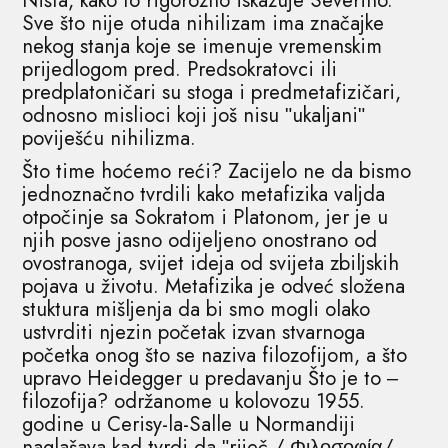
Ništa, kako to rigorozno iskazuje Severino.
Sve što nije otuda nihilizam ima značajke
nekog stanja koje se imenuje vremenskim
prijedlogom pred. Predsokratovci ili
predplatoničari su stoga i predmetafizičari,
odnosno mislioci koji još nisu ʺukaljaniʺ
poviješću nihilizma.
Što time hoćemo reći? Zacijelo ne da bismo
jednoznačno tvrdili kako metafizika valjda
otpočinje sa Sokratom i Platonom, jer je u
njih posve jasno odijeljeno onostrano od
ovostranoga, svijet ideja od svijeta zbiljskih
pojava u životu. Metafizika je odveć složena
stuktura mišljenja da bi smo mogli olako
ustvrditi njezin početak izvan stvarnoga
početka onog što se naziva filozofijom, a što
upravo Heidegger u predavanju Što je to ‒
filozofija? održanome u kolovozu 1955.
godine u Cerisy-la-Salle u Normandiji
naglašava kad tvrdi da ʺriječ / Φιλοσοφία/