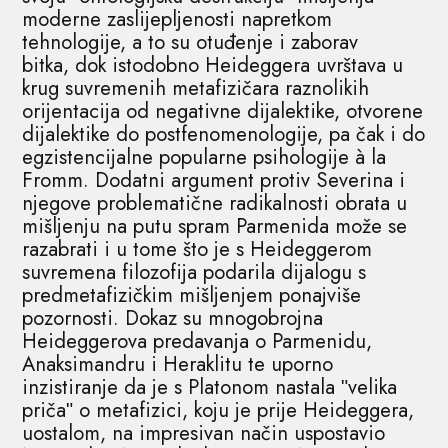
moderne zaslijepljenosti napretkom
tehnologije, a to su otuđenje i zaborav
bitka, dok istodobno Heideggera uvrštava u
krug suvremenih metafizičara raznolikih
orijentacija od negativne dijalektike, otvorene
dijalektike do postfenomenologije, pa čak i do
egzistencijalne popularne psihologije à la
Fromm. Dodatni argument protiv Severina i
njegove problematične radikalnosti obrata u
mišljenju na putu spram Parmenida može se
razabrati i u tome što je s Heideggerom
suvremena filozofija podarila dijalogu s
predmetafizičkim mišljenjem ponajviše
pozornosti. Dokaz su mnogobrojna
Heideggerova predavanja o Parmenidu,
Anaksimandru i Heraklitu te uporno
inzistiranje da je s Platonom nastala ʺvelika
pričaʺ o metafizici, koju je prije Heideggera,
uostalom, na impresivan način uspostavio