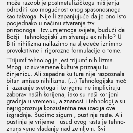
može razdoblje postmetafizičkoga mišljenja
odrediti kao mogućnost onog spasonosnoga
kao takvoga. Nije li zapanjujuće da je ono isto
podjednako u načinu stvaranja tzv.
prirodnoga i tzv.umjetnoga svijeta, budući da
Božji i tehnologijski um stvaraju ex nihilo? U
Biti nihilizma nailazimo na sljedeće iznimno
provokativne i rigorozne formulacije o tome.
ʺTrijumf tehnologije jest trijumf nihilizma.
Mnogi iz suvremene kulture priznaju tu
činjenicu. Ali zapadna kultura nije raspoznala
bitan smisao nihilizma. (…) Tehnologijska moć
i razaranje svetoga i kerygme ne impliciraju
zaborav naših korijena, iako su naši korijeni
gradnja u vremenu, a znanost i tehnologija su
najrigoroznija konzistentna realizacija ove
izgradnje. Budimo sigurni, pustinja raste. Ali
pustinja je vrijeme i usud ovog rasta je tehno-
znanstveno vladanje nad zemljom. Svi