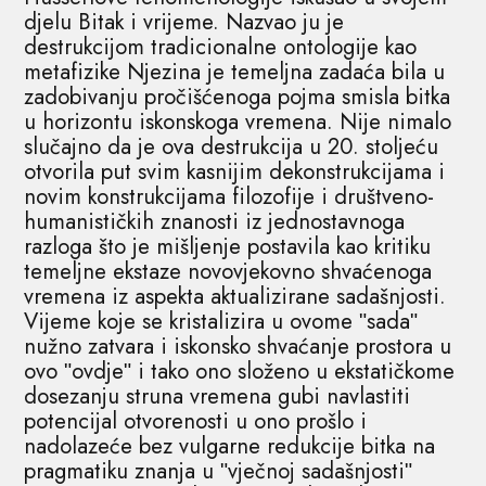
djelu Bitak i vrijeme. Nazvao ju je
destrukcijom tradicionalne ontologije kao
metafizike Njezina je temeljna zadaća bila u
zadobivanju pročišćenoga pojma smisla bitka
u horizontu iskonskoga vremena. Nije nimalo
slučajno da je ova destrukcija u 20. stoljeću
otvorila put svim kasnijim dekonstrukcijama i
novim konstrukcijama filozofije i društveno-
humanističkih znanosti iz jednostavnoga
razloga što je mišljenje postavila kao kritiku
temeljne ekstaze novovjekovno shvaćenoga
vremena iz aspekta aktualizirane sadašnjosti.
Vijeme koje se kristalizira u ovome ʺsadaʺ
nužno zatvara i iskonsko shvaćanje prostora u
ovo ʺovdjeʺ i tako ono složeno u ekstatičkome
dosezanju struna vremena gubi navlastiti
potencijal otvorenosti u ono prošlo i
nadolazeće bez vulgarne redukcije bitka na
pragmatiku znanja u ʺvječnoj sadašnjostiʺ