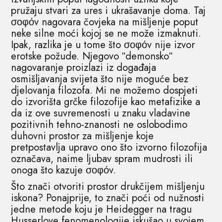
pružaju stvari za ures i ukrašavanje doma. Taj
σοφόv nagovara čovjeka na mišljenje poput
neke silne moći kojoj se ne može izmaknuti.
Ipak, razlika je u tome što σοφόv nije izvor
erotske požude. Njegovo ʺdemonskoʺ
nagovaranje proizlazi iz događaja
osmišljavanja svijeta što nije moguće bez
djelovanja filozofa. Mi ne možemo dospjeti
do izvorišta grčke filozofije kao metafizike a
da iz ove suvremenosti u znaku vladavine
pozitivnih tehno-znanosti ne oslobodimo
duhovni prostor za mišljenje koje
pretpostavlja upravo ono što izvorno filozofija
označava, naime ljubav spram mudrosti ili
onoga što kazuje σοφόv.
Što znači otvoriti prostor drukčijem mišljenju
iskona? Ponajprije, to znači poći od nužnosti
jedne metode koju je Heidegger na tragu
Husserlove fenomenologije iskušao u svojem