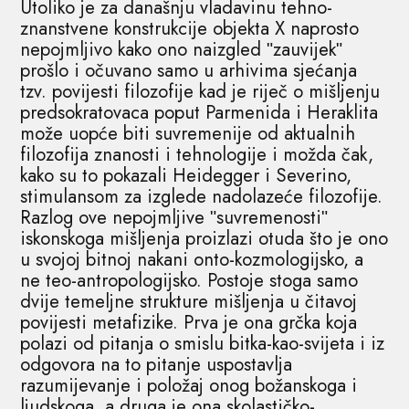
Utoliko je za današnju vladavinu tehno-
znanstvene konstrukcije objekta X naprosto
nepojmljivo kako ono naizgled ʺzauvijekʺ
prošlo i očuvano samo u arhivima sjećanja
tzv. povijesti filozofije kad je riječ o mišljenju
predsokratovaca poput Parmenida i Heraklita
može uopće biti suvremenije od aktualnih
filozofija znanosti i tehnologije i možda čak,
kako su to pokazali Heidegger i Severino,
stimulansom za izglede nadolazeće filozofije.
Razlog ove nepojmljive ʺsuvremenostiʺ
iskonskoga mišljenja proizlazi otuda što je ono
u svojoj bitnoj nakani onto-kozmologijsko, a
ne teo-antropologijsko. Postoje stoga samo
dvije temeljne strukture mišljenja u čitavoj
povijesti metafizike. Prva je ona grčka koja
polazi od pitanja o smislu bitka-kao-svijeta i iz
odgovora na to pitanje uspostavlja
razumijevanje i položaj onog božanskoga i
ljudskoga, a druga je ona skolastičko-