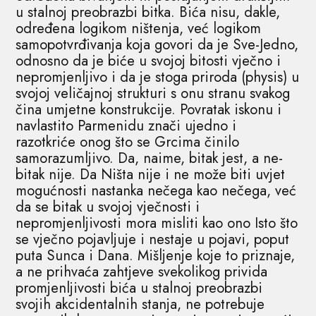
u stalnoj preobrazbi bitka. Bića nisu, dakle,
određena logikom ništenja, već logikom
samopotvrđivanja koja govori da je Sve-Jedno,
odnosno da je biće u svojoj bitosti vječno i
nepromjenljivo i da je stoga priroda (physis) u
svojoj veličajnoj strukturi s onu stranu svakog
čina umjetne konstrukcije. Povratak iskonu i
navlastito Parmenidu znači ujedno i
razotkriće onog što se Grcima činilo
samorazumljivo. Da, naime, bitak jest, a ne-
bitak nije. Da Ništa nije i ne može biti uvjet
mogućnosti nastanka nečega kao nečega, već
da se bitak u svojoj vječnosti i
nepromjenljivosti mora misliti kao ono Isto što
se vječno pojavljuje i nestaje u pojavi, poput
puta Sunca i Dana. Mišljenje koje to priznaje,
a ne prihvaća zahtjeve svekolikog privida
promjenljivosti bića u stalnoj preobrazbi
svojih akcidentalnih stanja, ne potrebuje