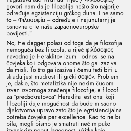
govori nam da je filozofija nešto što najprije
određuje egzistenciju grčkog duha. I ne samo
to ‒ Φιλοσοφία ‒ određuje i najunutarnjije
osnovne crte naše zapadnoeuropske
povijesti.ʺ
No, Heidegger polazi od toga da je filozofija
nemoguća bez filozofa, a riječ φιλόσοφος
navodno je Heraklitov izum i odnosi se na
čovjeka koji odgovara onome što ga izaziva
da misli. To što ga izaziva i čemu teži biti u
skladu jest mudrost ili grčki σοφόv. Problem
je, dakle, što metafizika nije nekim čudom
izvan izvornoga značenja filozofije, a filozof
za ʺpredsokratovcaʺ Heraklita jest onaj koji
filozofiji daje mogućnost da bude misaono
djelotvorna upravo zato što je egzistencijalna
potreba čovjeka par excellence. Kad to ne bi
bila, mogli bismo je smatrati nečim puko
izvanjskim poput lagodnosti užitka koje