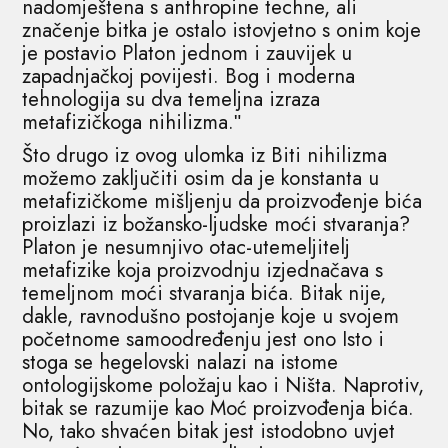
nadomještena s anthropine techne, ali
značenje bitka je ostalo istovjetno s onim koje
je postavio Platon jednom i zauvijek u
zapadnjačkoj povijesti. Bog i moderna
tehnologija su dva temeljna izraza
metafizičkoga nihilizma.ʺ
Što drugo iz ovog ulomka iz Biti nihilizma
možemo zaključiti osim da je konstanta u
metafizičkome mišljenju da proizvođenje bića
proizlazi iz božansko-ljudske moći stvaranja?
Platon je nesumnjivo otac-utemeljitelj
metafizike koja proizvodnju izjednačava s
temeljnom moći stvaranja bića. Bitak nije,
dakle, ravnodušno postojanje koje u svojem
početnome samoodređenju jest ono Isto i
stoga se hegelovski nalazi na istome
ontologijskome položaju kao i Ništa. Naprotiv,
bitak se razumije kao Moć proizvođenja bića.
No, tako shvaćen bitak jest istodobno uvjet