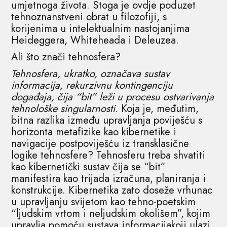
umjetnoga života. Stoga je ovdje poduzet
tehnoznanstveni obrat u filozofiji, s
korijenima u intelektualnim nastojanjima
Heideggera, Whiteheada i Deleuzea.
Ali što znači tehnosfera?
Tehnosfera, ukratko, označava sustav
informacija, rekurzivnu kontingenciju
događaja, čija “bit” leži u procesu ostvarivanja
tehnološke singularnosti
. Koja je, međutim,
bitna razlika između upravljanja poviješću s
horizonta metafizike kao kibernetike i
navigacije postpoviješću iz transklasične
logike tehnosfere? Tehnosferu treba shvatiti
kao kibernetički sustav čija se “bit”
manifestira kao trijada izračuna, planiranja i
konstrukcije. Kibernetika zato doseže vrhunac
u upravljanju svijetom kao tehno-poetskim
“ljudskim vrtom i neljudskim okolišem”, kojim
upravlja pomoću sustava informacijakoji ulazi