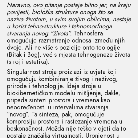
Naravno, ovo pitanje postaje bitno jer, na kraju
povijesti, biološka struktura onoga što se
naziva životom, u svim svojim oblicima, nestaje
u korist tehno-strukture i tehnomorfnoga
stvaranja novog “života”.
Tehnosfera
omogućuje razmatranje odnosa između njih
dvoje. Ali ne više s pozicije onto-teologije
(Bitak i Bog), već s mjesta tehnogeneze života
(stroj i estetika).
Singularnost stroja proizlazi iz uvjeta koji
omogućuju kombiniranje živog i neživog,
prirode i tehnologije. Ideja stroja u
biokibernetičkom modelu mišljenja, dakle,
pripada sintezi prostora i vremena kao
neodređenosti u intervalima stvaranja
“novog”. Ta sinteza, pak, omogućuje
kompresiju prostora i rastezanje vremena u
beskonačnost. Možda nije teško vidjeti da to
postaje značajka virtualnosti. Uronjenost u