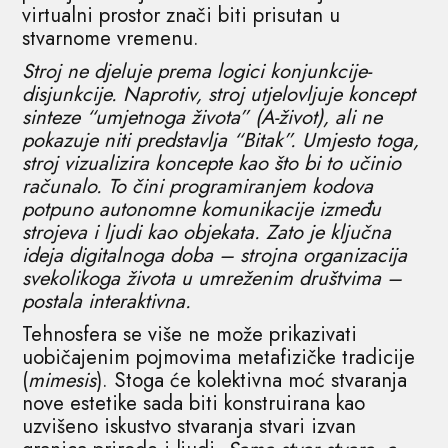
virtualni prostor znači biti prisutan u
stvarnome vremenu.
Stroj ne djeluje prema logici konjunkcije-
disjunkcije. Naprotiv, stroj utjelovljuje koncept
sinteze “umjetnoga života” (A-život), ali ne
pokazuje niti predstavlja “Bitak”. Umjesto toga,
stroj vizualizira koncepte kao što bi to učinio
računalo. To čini programiranjem kodova
potpuno autonomne komunikacije između
strojeva i ljudi kao objekata. Zato je ključna
ideja digitalnoga doba – strojna organizacija
svekolikoga života u umreženim društvima –
postala interaktivna.
Tehnosfera se više ne može prikazivati ​​
uobičajenim pojmovima metafizičke tradicije
(
mimesis
). Stoga će kolektivna moć stvaranja
nove estetike sada biti konstruirana kao
uzvišeno iskustvo stvaranja stvari izvan