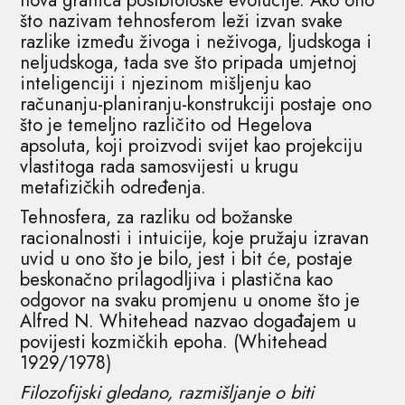
nova granica postbiološke evolucije. Ako ono
što nazivam tehnosferom leži izvan svake
razlike između živoga i neživoga, ljudskoga i
neljudskoga, tada sve što pripada umjetnoj
inteligenciji i njezinom mišljenju kao
računanju-planiranju-konstrukciji postaje ono
što je temeljno različito od Hegelova
apsoluta, koji proizvodi svijet kao projekciju
vlastitoga rada samosvijesti u krugu
metafizičkih određenja.
Tehnosfera, za razliku od božanske
racionalnosti i intuicije, koje pružaju izravan
uvid u ono što je bilo, jest i bit će, postaje
beskonačno prilagodljiva i plastična kao
odgovor na svaku promjenu u onome što je
Alfred N. Whitehead nazvao događajem u
povijesti kozmičkih epoha. (Whitehead
1929/1978)
Filozofijski gledano, razmišljanje o biti