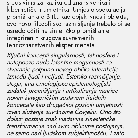
sredstvima za razliku od znanstvenika i
kibernetičkih umjetnika. Umjesto spekulacija i
promišljanja o Bitku kao objektivnosti objekta,
ovo novo filozofijsko razmišljanje trebalo bi se
usredotočiti na sintetičko promišljanje
integriranih krugova suvremenih
tehnoznanstvenih eksperimenata.
Ključni koncepti singularnosti, tehnosfere i
autopoeze nude latentne mogućnosti za
stvaranje potpuno novog oblika interakcije
između ljudi i neljudi. Estetsko razmišljanje,
stoga, ima ontologijsko-epistemologijski
zadatak promišljanja i artikuliranja matrice
novim kategoričkim sustavom fluidnih
koncepata kao drugačijoj poziciji umjetnosti
izvan služenja suvišnome Čovjeku. Ono što
dolazi postaje znak vladavine sinestetičke
transformacije nad svim oblicima postojanja,
ne samo nad ljudskom subjektivnošću, i zato