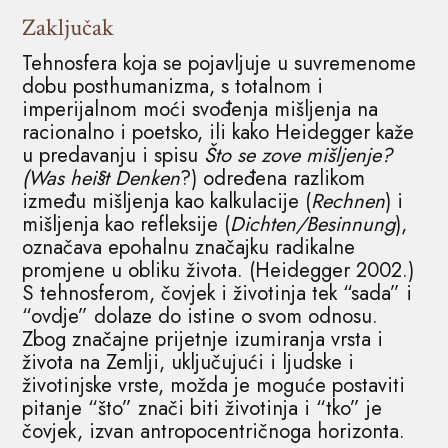
Zaključak
Tehnosfera koja se pojavljuje u suvremenome
dobu posthumanizma, s totalnom i
imperijalnom moći svođenja mišljenja na
racionalno i poetsko, ili kako Heidegger kaže
u predavanju i spisu
Što se zove mišljenje?
(Was hei§t Denken
?) određena razlikom
između mišljenja kao kalkulacije (
Rechnen
) i
mišljenja kao refleksije (
Dichten/Besinnung
),
označava epohalnu značajku radikalne
promjene u obliku života. (Heidegger 2002.)
S tehnosferom, čovjek i životinja tek “sada” i
“ovdje” dolaze do istine o svom odnosu.
Zbog značajne prijetnje izumiranja vrsta i
života na Zemlji, uključujući i ljudske i
životinjske vrste, možda je moguće postaviti
pitanje “što” znači biti životinja i “tko” je
čovjek, izvan antropocentričnoga horizonta.