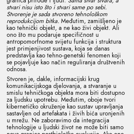
granica prirode i ljudi.
Sama stvar stvara, a
stvari nisu isto što i stvari same po sebi.
Stvorenje je sada stvoreno tehnološkom
reprodukcijom bitka.
Međutim, zamišljeno je
kao tehnički objekt, a ne kao živi objekt. Ali
ono što mu podaruje specifičnost u
antropomorfnome svijetu funkcija i struktura
jest primjenjivost sustava, koja se danas
predstavlja kao tehno-genetski fenomen koji
se pojavljuje kao način reguliranja društvenih
odnosa.
Stvoren je, dakle, informacijski krug
komunikacijskoga djelovanja, a stvaranje u
smislu tehničkoga objekta mora biti dostupno
za ljudsku upotrebu. Međutim, oboje tvori
kibernetičko okruženje kao sustav upravljanja
sastavljen od artefakata i živih bića uronjenih
u mrežu. Ne zaboravimo da integracija
tehnologije u ljudski život ne može biti samo