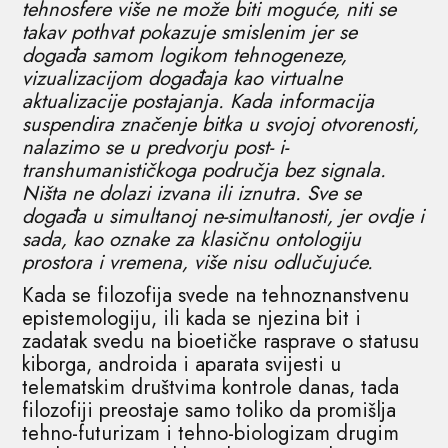
tehnosfere više ne može biti moguće, niti se
takav pothvat pokazuje smislenim jer se
događa samom logikom tehnogeneze,
vizualizacijom događaja kao virtualne
aktualizacije postajanja. Kada informacija
suspendira značenje bitka u svojoj otvorenosti,
nalazimo se u predvorju post- i-
transhumanističkoga područja bez signala.
Ništa ne dolazi izvana ili iznutra. Sve se
događa u simultanoj ne-simultanosti, jer ovdje i
sada, kao oznake za klasičnu ontologiju
prostora i vremena, više nisu odlučujuće.
Kada se filozofija svede na tehnoznanstvenu
epistemologiju, ili kada se njezina bit i
zadatak svedu na bioetičke rasprave o statusu
kiborga, androida i aparata svijesti u
telematskim društvima kontrole danas, tada
filozofiji preostaje samo toliko da promišlja
tehno-futurizam i tehno-biologizam drugim