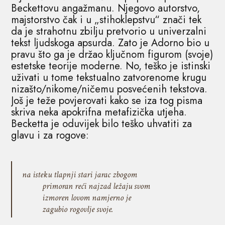
Beckettovu angažmanu. Njegovo autorstvo,
majstorstvo čak i u „stihoklepstvu“ znači tek
da je strahotnu zbilju pretvorio u univerzalni
tekst ljudskoga apsurda. Zato je Adorno bio u
pravu što ga je držao ključnom figurom (svoje)
estetske teorije moderne. No, teško je istinski
uživati u tome tekstualno zatvorenome krugu
nizašto/nikome/ničemu posvećenih tekstova.
Još je teže povjerovati kako se iza tog pisma
skriva neka apokrifna metafizička utjeha.
Becketta je oduvijek bilo teško uhvatiti za
glavu i za rogove:
na isteku tlapnji stari jarac zbogom
primoran reći najzad ležaju svom
izmoren lovom namjerno je
zagubio rogovlje svoje.