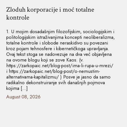
Zloduh korporacije i moć totalne
kontrole
1. U mojim dosadašnjim filozofijskim, sociologijskim i
politologijskim istraživanjima koncepti neoliberalizma,
totalne kontrole i slobode neraskidivo su povezani
kroz pojam tehnosfere i kibernetičkoga upravljanja.
Ovaj tekst stoga se nadovezuje na dva već objavljena
na ovome blogu koji se zove Kaos. (v.
https://zarkopaic.net/blog-post/ima-li-rupa-u-mrezi/
i https://zarkopaic.net/blog-post/o-nemustim-
alternativama-kapitalizmu/ ) Posve je jasno da samo
radikalno dekonstruiranje svih današnjih pojmova
kojima […]
August 08, 2026