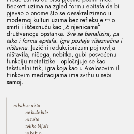
Beckett uzima naizgled formu epitafa da bi
pjevao o onome što se desakralizirano u
modernoj kulturi uzima bez refleksije ꟷ o
smrti i iščeznuću kao „činjenicama“
društvenoga opstanka.
Sve se banalizira, pa
tako i forma epitafa. Igra postaje višeznačna i
ništavna
. Jezični redukcionizam pojmovlja
ništavila, ničega, nebitka, gubi posvećenu
funkciju metafizike i oplošnjuje se kao
tekstualni trik, igra koja kao u Axelosovim ili
Finkovim meditacijama ima svrhu u sebi
samoj.
nikakvo ništa
ne bude bilo
nizašto
toliko bijaše
nikakvo