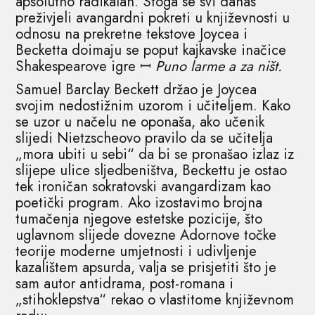
apsolutno radikalan. Stoga se svi danas
preživjeli avangardni pokreti u književnosti u
odnosu na prekretne tekstove Joycea i
Becketta doimaju se poput kajkavske inačice
Shakespearove igre ꟷ
Puno larme a za ništ.
Samuel Barclay Beckett držao je Joycea
svojim nedostižnim uzorom i učiteljem. Kako
se uzor u načelu ne oponaša, ako učenik
slijedi Nietzscheovo pravilo da se učitelja
„mora ubiti u sebi“ da bi se pronašao izlaz iz
slijepe ulice sljedbeništva, Beckettu je ostao
tek ironičan sokratovski avangardizam kao
poetički program. Ako izostavimo brojna
tumačenja njegove estetske pozicije, što
uglavnom slijede dovezne Adornove točke
teorije moderne umjetnosti i udivljenje
kazalištem apsurda, valja se prisjetiti što je
sam autor antidrama, post-romana i
„stihoklepstva“ rekao o vlastitome književnom