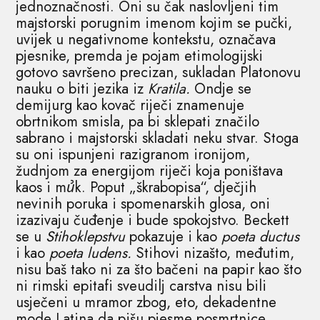
jednoznačnosti. Oni su čak naslovljeni tim
majstorski porugnim imenom kojim se pučki,
uvijek u negativnome kontekstu, označava
pjesnike, premda je pojam etimologijski
gotovo savršeno precizan, sukladan Platonovu
nauku o biti jezika iz
Kratila.
Ondje se
demijurg kao kovač riječi znamenuje
obrtnikom smisla, pa bi sklepati značilo
sabrano i majstorski skladati neku stvar. Stoga
su oni ispunjeni razigranom ironijom,
žudnjom za energijom riječi koja poništava
kaos i mꞿk. Poput „škrabopisa“, dječjih
nevinih poruka i spomenarskih glosa, oni
izazivaju čuđenje i bude spokojstvo. Beckett
se u
Stihoklepstvu
pokazuje i kao
poeta ductus
i kao
poeta ludens.
Stihovi nizašto, međutim,
nisu baš tako ni za što bačeni na papir kao što
ni rimski epitafi sveudilj carstva nisu bili
usječeni u mramor zbog, eto, dekadentne
mode Latina da pišu pjesme posmrtnice.