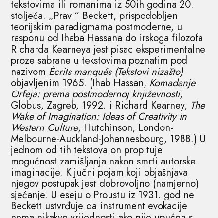
tekstovima ili romanima iz 50ih godina 20.
stoljeća. „Pravi“ Beckett, prispodobljen
teorijskim paradigmama postmoderne, u
rasponu od Ihaba Hassana do irskoga filozofa
Richarda Kearneya jest pisac eksperimentalne
proze sabrane u tekstovima poznatim pod
nazivom
Écrits manqués (Tekstovi nizašto)
objavljenim 1965. (Ihab Hassan,
Komadanje
Orfeja: prema postmodernoj književnosti
,
Globus, Zagreb, 1992. i Richard Kearney,
The
Wake of Imagination: Ideas of Creativity in
Western Culture
, Hutchinson, London-
Melbourne-Auckland-Johannesbourg, 1988.) U
jednom od tih tekstova on propituje
mogućnost zamišljanja nakon smrti autorske
imaginacije. Ključni pojam koji objašnjava
njegov postupak jest dobrovoljno (namjerno)
sjećanje. U eseju o Proustu iz 1931. godine
Beckett ustvrđuje da instrument evokacije
nema nikakve vrijednosti ako nije upućen s