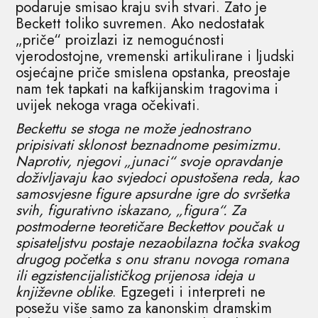
podaruje smisao kraju svih stvari. Zato je
Beckett toliko suvremen. Ako nedostatak
„priče“ proizlazi iz nemogućnosti
vjerodostojne, vremenski artikulirane i ljudski
osjećajne priče smislena opstanka, preostaje
nam tek tapkati na kafkijanskim tragovima i
uvijek nekoga vraga očekivati.
Beckettu se stoga ne može jednostrano
pripisivati sklonost beznadnome pesimizmu.
Naprotiv, njegovi „junaci“ svoje opravdanje
doživljavaju kao svjedoci opustošena reda, kao
samosvjesne figure apsurdne igre do svršetka
svih, figurativno iskazano, „figura“. Za
postmoderne teoretičare Beckettov poučak u
spisateljstvu postaje nezaobilazna točka svakog
drugog početka s onu stranu novoga romana
ili egzistencijalističkog prijenosa ideja u
književne oblike
. Egzegeti i interpreti ne
posežu više samo za kanonskim dramskim