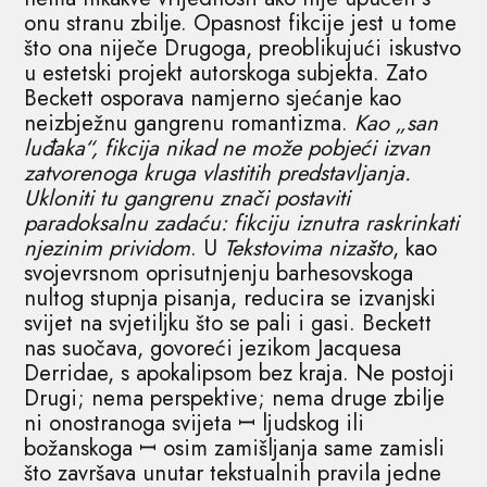
onu stranu zbilje. Opasnost fikcije jest u tome
što ona niječe Drugoga, preoblikujući iskustvo
u estetski projekt autorskoga subjekta. Zato
Beckett osporava namjerno sjećanje kao
neizbježnu gangrenu romantizma.
Kao „san
luđaka“, fikcija nikad ne može pobjeći izvan
zatvorenoga kruga vlastitih predstavljanja.
Ukloniti tu gangrenu znači postaviti
paradoksalnu zadaću: fikciju iznutra raskrinkati
njezinim prividom
. U
Tekstovima nizašto
, kao
svojevrsnom oprisutnjenju barhesovskoga
nultog stupnja pisanja, reducira se izvanjski
svijet na svjetiljku što se pali i gasi. Beckett
nas suočava, govoreći jezikom Jacquesa
Derridae, s apokalipsom bez kraja. Ne postoji
Drugi; nema perspektive; nema druge zbilje
ni onostranoga svijeta ꟷ ljudskog ili
božanskoga ꟷ osim zamišljanja same zamisli
što završava unutar tekstualnih pravila jedne