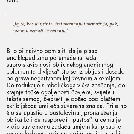
radu:
„Joyce, kao umjetnik, teži sveznanju i svemoći; ja, pak,
radim u nemoći i neznanju.“
Bilo bi naivno pomisliti da je pisac
enciklopedizmu poremećena reda
suprotstavio novi oblik nekog anonimnog
„plemenita divljaka“ što se iz obijesti dosade
poigrava negativnom književnom alkemijom.
Do redukcije simboličkoga viška značenja, do
krajnje točke ogoljenosti čovjeka, svijeta i
teksta samog, Beckett je došao pod plaštem
akribijskoga umijeća suverena znalca. Prije no
što se upustio u pustolovinu „pronalaženja
oblika koji će rasporediti pustoš“, u čemu je
vidio suvremenu zadaću umjetnika, pisao je
na engleskome jeziku poeziju, eseje i studije.