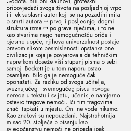
Godota. Bili oni klaunovi, groteskni
pripovjedači svoga života na posljednjoj vrpci
ili tek sablasni autor koji se na pozadini mita
o smrti autora ꟷ prvoj i posljednjoj dogmi
strukturalizma ꟷ poigrava riječima, i to ne
kao stvarima nego nemogućnošću priče i
pjesme uopće, njihova univerzalnost postaje
pravom slikom besmislenosti opstanka one
civilizacije koja je povjerovala da tehničkim
napretkom doseže viši stupanj pisma o sebi
samoj. Beckett je u tom naporu ostao
osamljen. Bilo ga je nemoguće čak i
oponašati. Za razliku od svoga učitelja,
sveznajućeg i svemogućeg pisca novoga
nereda u tekstu i svijetu, učenik je namjerno
ostavio tragove nemoći. Ići tim tragovima
znači tapkati u mjestu. Oni ne vode nikamo.
Kao znakovi su nepouzdani. Najstrahotnija
misao 20. stoljeća o pisanju kao
svjedočanstvu nemoći ne pripada ipak