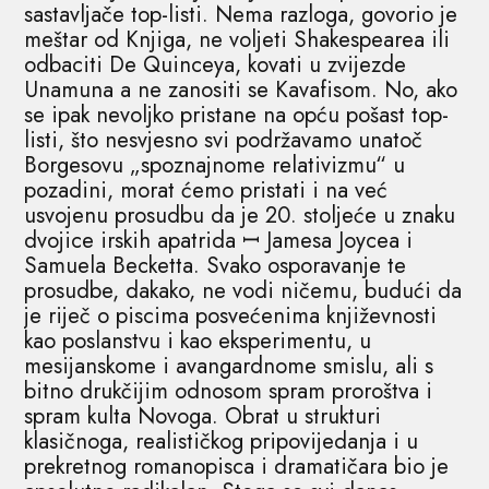
sastavljače top-listi. Nema razloga, govorio je
meštar od Knjiga, ne voljeti Shakespearea ili
odbaciti De Quinceya, kovati u zvijezde
Unamuna a ne zanositi se Kavafisom. No, ako
se ipak nevoljko pristane na opću pošast top-
listi, što nesvjesno svi podržavamo unatoč
Borgesovu „spoznajnome relativizmu“ u
pozadini, morat ćemo pristati i na već
usvojenu prosudbu da je 20. stoljeće u znaku
dvojice irskih apatrida ꟷ Jamesa Joycea i
Samuela Becketta. Svako osporavanje te
prosudbe, dakako, ne vodi ničemu, budući da
je riječ o piscima posvećenima književnosti
kao poslanstvu i kao eksperimentu, u
mesijanskome i avangardnome smislu, ali s
bitno drukčijim odnosom spram proroštva i
spram kulta Novoga. Obrat u strukturi
klasičnoga, realističkog pripovijedanja i u
prekretnog romanopisca i dramatičara bio je