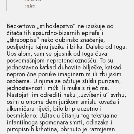
ništa
Beckettovo „stihoklepstvo“ ne iziskuje od
čitača tih apsurdno-bizarnih epitafa i
„škrabopisa“ neko dubinsko značenje,
posljednju tajnu jezika i bitka. Daleko od toga.
Uostalom, sam se pjesnik od toga čuva
posvemašnjom nepretencioznošću. To su
jednostavno katkad duhovite bilješke, katkad
nepronične poruke imaginarnim ili zbiljskim
osobama. U njima se očituje stilski purizam,
jednostavnost i mꞿk ili muka s riječima.
Nastojati im odrediti neku „uzvišeniju“ svrhu,
osim u onome demijurškom smislu kovača i
alkemičara riječi, bilo bi preuzetno i
besmisleno. Užitak u čitanju tog tekstualno
infantilnoga spomenara smrti, odlazaka i
putopisnih krhotina, obrnuto je razmjeran