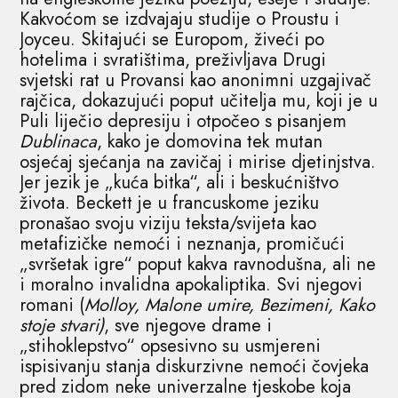
Kakvoćom se izdvajaju studije o Proustu i
Joyceu. Skitajući se Europom, živeći po
hotelima i svratištima, preživljava Drugi
svjetski rat u Provansi kao anonimni uzgajivač
rajčica, dokazujući poput učitelja mu, koji je u
Puli liječio depresiju i otpočeo s pisanjem
Dublinaca
, kako je domovina tek mutan
osjećaj sjećanja na zavičaj i mirise djetinjstva.
Jer jezik je „kuća bitka“, ali i beskućništvo
života. Beckett je u francuskome jeziku
pronašao svoju viziju teksta/svijeta kao
metafizičke nemoći i neznanja, promičući
„svršetak igre“ poput kakva ravnodušna, ali ne
i moralno invalidna apokaliptika. Svi njegovi
romani (
Molloy, Malone umire, Bezimeni, Kako
stoje stvari)
, sve njegove drame i
„stihoklepstvo“ opsesivno su usmjereni
ispisivanju stanja diskurzivne nemoći čovjeka
pred zidom neke univerzalne tjeskobe koja