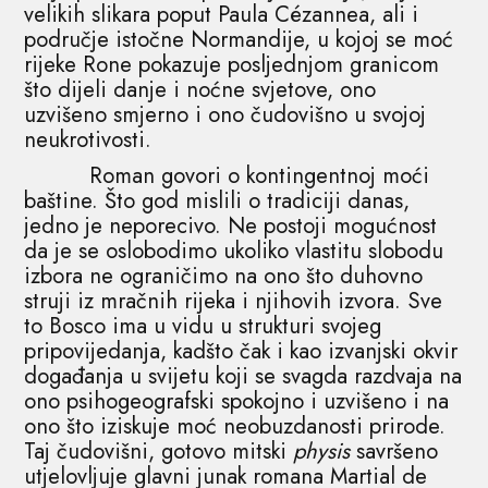
velikih slikara poput Paula Cézannea, ali i
područje istočne Normandije, u kojoj se moć
rijeke Rone pokazuje posljednjom granicom
što dijeli danje i noćne svjetove, ono
uzvišeno smjerno i ono čudovišno u svojoj
neukrotivosti.
Roman govori o kontingentnoj moći
baštine. Što god mislili o tradiciji danas,
jedno je neporecivo. Ne postoji mogućnost
da je se oslobodimo ukoliko vlastitu slobodu
izbora ne ograničimo na ono što duhovno
struji iz mračnih rijeka i njihovih izvora. Sve
to Bosco ima u vidu u strukturi svojeg
pripovijedanja, kadšto čak i kao izvanjski okvir
događanja u svijetu koji se svagda razdvaja na
ono psihogeografski spokojno i uzvišeno i na
ono što iziskuje moć neobuzdanosti prirode.
Taj čudovišni, gotovo mitski
physis
savršeno
utjelovljuje glavni junak romana Martial de