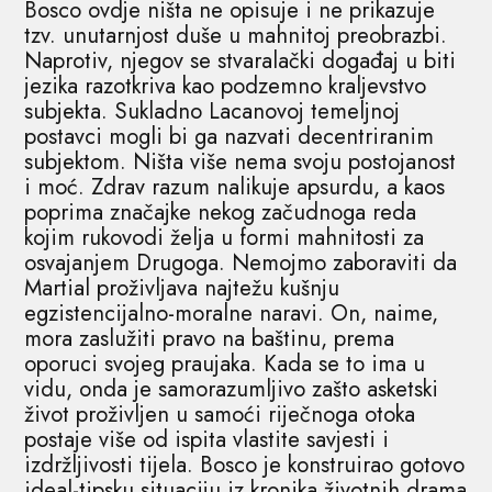
Bosco ovdje ništa ne opisuje i ne prikazuje
tzv. unutarnjost duše u mahnitoj preobrazbi.
Naprotiv, njegov se stvaralački događaj u biti
jezika razotkriva kao podzemno kraljevstvo
subjekta. Sukladno Lacanovoj temeljnoj
postavci mogli bi ga nazvati decentriranim
subjektom. Ništa više nema svoju postojanost
i moć. Zdrav razum nalikuje apsurdu, a kaos
poprima značajke nekog začudnoga reda
kojim rukovodi želja u formi mahnitosti za
osvajanjem Drugoga. Nemojmo zaboraviti da
Martial proživljava najtežu kušnju
egzistencijalno-moralne naravi. On, naime,
mora zaslužiti pravo na baštinu, prema
oporuci svojeg praujaka. Kada se to ima u
vidu, onda je samorazumljivo zašto asketski
život proživljen u samoći riječnoga otoka
postaje više od ispita vlastite savjesti i
izdržljivosti tijela. Bosco je konstruirao gotovo
ideal-tipsku situaciju iz kronika životnih drama