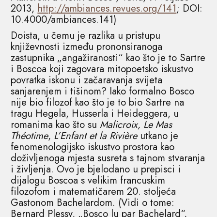
2013,
http://ambiances.revues.org/141
; DOI:
10.4000/ambiances.141)
Doista, u čemu je razlika u pristupu
književnosti između prononsiranoga
zastupnika „angažiranosti“ kao što je to Sartre
i Boscoa koji zagovara mitopoetsko iskustvo
povratka iskonu i začaravanja svijeta
sanjarenjem i tišinom? Iako formalno Bosco
nije bio filozof kao što je to bio Sartre na
tragu Hegela, Husserla i Heideggera, u
romanima kao što su
Malicroix, Le Mas
Théotime
,
L’Enfant et la Rivière
utkano je
fenomenologijsko iskustvo prostora kao
doživljenoga mjesta susreta s tajnom stvaranja
i življenja. Ovo je bjelodano u prepisci i
dijalogu Boscoa s velikim francuskim
filozofom i matematičarem 20. stoljeća
Gastonom Bachelardom. (Vidi o tome:
Bernard Plessy, „Bosco lu par Bachelard“,