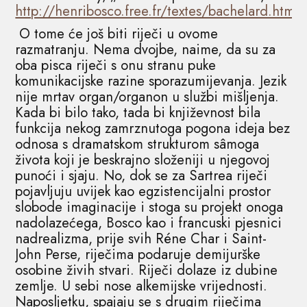
http://henribosco.free.fr/textes/bachelard.html
)
O tome će još biti riječi u ovome
razmatranju. Nema dvojbe, naime, da su za
oba pisca riječi s onu stranu puke
komunikacijske razine sporazumijevanja. Jezik
nije mrtav organ/organon u službi mišljenja.
Kada bi bilo tako, tada bi književnost bila
funkcija nekog zamrznutoga pogona ideja bez
odnosa s dramatskom strukturom sâmoga
života koji je beskrajno složeniji u njegovoj
punoći i sjaju. No, dok se za Sartrea riječi
pojavljuju uvijek kao egzistencijalni prostor
slobode imaginacije i stoga su projekt onoga
nadolazećega, Bosco kao i francuski pjesnici
nadrealizma, prije svih Réne Char i Saint-
John Perse, riječima podaruje demijurške
osobine živih stvari. Riječi dolaze iz dubine
zemlje. U sebi nose alkemijske vrijednosti.
Naposljetku, spajaju se s drugim riječima