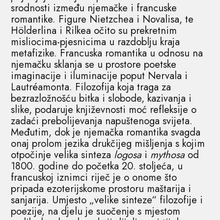
srodnosti između njemačke i francuske
romantike. Figure Nietzchea i Novalisa, te
Hölderlina i Rilkea očito su prekretnim
misliocima-pjesnicima u razdoblju kraja
metafizike. Francuska romantika u odnosu na
njemačku sklanja se u prostore poetske
imaginacije i iluminacije poput Nervala i
Lautréamonta. Filozofija koja traga za
bezrazložnošću bitka i slobode, kazivanja i
slike, podaruje književnosti moć refleksije o
zadaći prebolijevanja napuštenoga svijeta.
Međutim, dok je njemačka romantika svagda
onaj prolom jezika drukčijeg mišljenja s kojim
otpočinje velika sinteza
logosa
i
mythosa
od
1800. godine do početka 20. stoljeća, u
francuskoj iznimci riječ je o onome što
pripada ezoterijskome prostoru maštarija i
sanjarija. Umjesto „velike sinteze“ filozofije i
poezije, na djelu je suočenje s mjestom