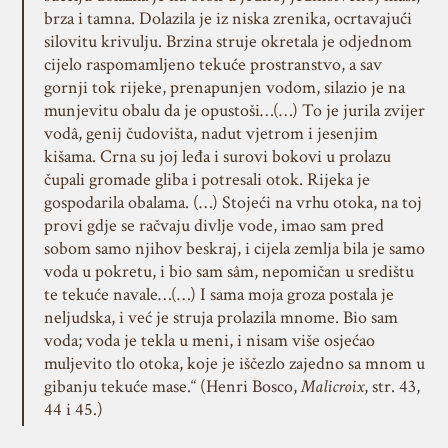
brza i tamna. Dolazila je iz niska zrenika, ocrtavajući
silovitu krivulju. Brzina struje okretala je odjednom
cijelo raspomamljeno tekuće prostranstvo, a sav
gornji tok rijeke, prenapunjen vodom, silazio je na
munjevitu obalu da je opustoši…(…) To je jurila zvijer
vodâ, genij čudovišta, nadut vjetrom i jesenjim
kišama. Crna su joj leđa i surovi bokovi u prolazu
čupali gromade gliba i potresali otok. Rijeka je
gospodarila obalama. (…) Stojeći na vrhu otoka, na toj
provi gdje se račvaju divlje vode, imao sam pred
sobom samo njihov beskraj, i cijela zemlja bila je samo
voda u pokretu, i bio sam sâm, nepomičan u središtu
te tekuće navale…(…) I sama moja groza postala je
neljudska, i već je struja prolazila mnome. Bio sam
voda; voda je tekla u meni, i nisam više osjećao
muljevito tlo otoka, koje je iščezlo zajedno sa mnom u
gibanju tekuće mase.“ (Henri Bosco,
Malicroix
, str. 43,
44 i 45.)