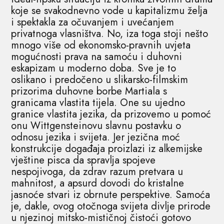
koje se svakodnevno vode u kapitalizmu želja
i spektakla za očuvanjem i uvećanjem
privatnoga vlasništva. No, iza toga stoji nešto
mnogo više od ekonomsko-pravnih uvjeta
mogućnosti prava na samoću i duhovni
eskapizam u moderno doba. Sve je to
oslikano i predočeno u slikarsko-filmskim
prizorima duhovne borbe Martiala s
granicama vlastita tijela. One su ujedno
granice vlastita jezika, da prizovemo u pomoć
onu Wittgensteinovu slavnu postavku o
odnosu jezika i svijeta. Jer jezična moć
konstrukcije događaja proizlazi iz alkemijske
vještine pisca da spravlja spojeve
nespojivoga, da zdrav razum pretvara u
mahnitost, a apsurd dovodi do kristalne
jasnoće stvari iz obrnute perspektive. Samoća
je, dakle, ovog otočnoga svijeta divlje prirode
u njezinoj mitsko-mističnoj čistoći gotovo