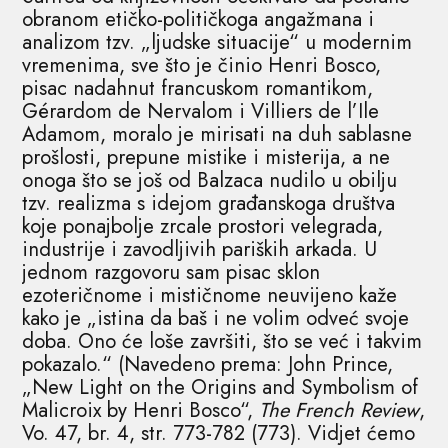
obranom etičko-političkoga angažmana i
analizom tzv. „ljudske situacije“ u modernim
vremenima, sve što je činio Henri Bosco,
pisac nadahnut francuskom romantikom,
Gérardom de Nervalom i Villiers de l’Ile
Adamom, moralo je mirisati na duh sablasne
prošlosti, prepune mistike i misterija, a ne
onoga što se još od Balzaca nudilo u obilju
tzv. realizma s idejom građanskoga društva
koje ponajbolje zrcale prostori velegrada,
industrije i zavodljivih pariških arkada. U
jednom razgovoru sam pisac sklon
ezoteričnome i mističnome neuvijeno kaže
kako je „istina da baš i ne volim odveć svoje
doba. Ono će loše završiti, što se već i takvim
pokazalo.“ (Navedeno prema: John Prince,
„New Light on the Origins and Symbolism of
Malicroix by Henri Bosco“,
The French Review
,
Vo. 47, br. 4, str. 773-782 (773). Vidjet ćemo