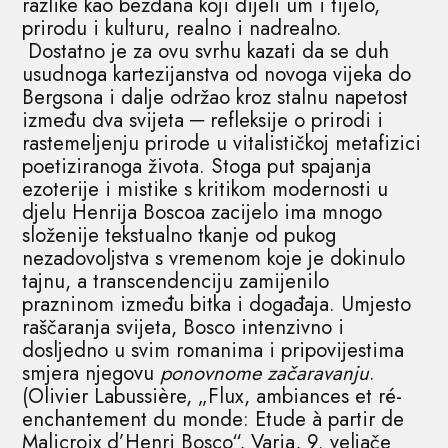
razlike kao bezdana koji dijeli um i tijelo,
prirodu i kulturu, realno i nadrealno.
Dostatno je za ovu svrhu kazati da se duh
usudnoga kartezijanstva od novoga vijeka do
Bergsona i dalje održao kroz stalnu napetost
između dva svijeta ─ refleksije o prirodi i
rastemeljenju prirode u vitalističkoj metafizici
poetiziranoga života. Stoga put spajanja
ezoterije i mistike s kritikom modernosti u
djelu Henrija Boscoa zacijelo ima mnogo
složenije tekstualno tkanje od pukog
nezadovoljstva s vremenom koje je dokinulo
tajnu, a transcendenciju zamijenilo
prazninom između bitka i događaja. Umjesto
raščaranja svijeta, Bosco intenzivno i
dosljedno u svim romanima i pripovijestima
smjera njegovu
ponovnome začaravanju
.
(Olivier Labussière, „Flux, ambiances et ré-
enchantement du monde: Etude à partir de
Malicroix d’Henri Bosco“, Varia, 9. veljače