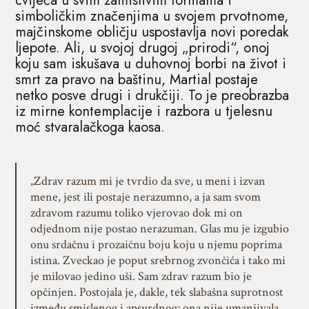
cvijeća u svim zamislivim formama i
simboličkim značenjima u svojem prvotnome,
majčinskome obličju uspostavlja novi poredak
ljepote. Ali, u svojoj drugoj „prirodi“, onoj
koju sam iskušava u duhovnoj borbi na život i
smrt za pravo na baštinu, Martial postaje
netko posve drugi i drukčiji. To je preobrazba
iz mirne kontemplacije i razbora u tjelesnu
moć stvaralačkoga kaosa.
„Zdrav razum mi je tvrdio da sve, u meni i izvan
mene, jest ili postaje nerazumno, a ja sam svom
zdravom razumu toliko vjerovao dok mi on
odjednom nije postao nerazuman. Glas mu je izgubio
onu srdačnu i prozaičnu boju koju u njemu poprima
istina. Zveckao je poput srebrnog zvončića i tako mi
je milovao jedino uši. Sam zdrav razum bio je
opčinjen. Postojala je, dakle, tek slabašna suprotnost
između smislenog i apsurdnog; ona nije umanjivala