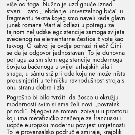
više od toga. Nužno je uzdignuće iznad
stvari. I zato „lebdenje univerzalnog bića“ u
fragmentu teksta kojeg smo naveli kada glavni
junak romana Martial odlazi u potragu za
tajnom neljudske egzistencije samoga svijeta
svedenog na elementarne čestice života kao
takvog. O kakvoj je ovdje potrazi riječ? Čini
se da je odgovor jednostavan. To je duhovna
potraga za smislom egzistencije modernoga
čovjeka bačenoga u svijet arhajskih sila i
snaga, u sâmu srž prirode koju ne može ništa
preusmjeriti u tehničku ravnodušnost stroja s
onu stranu dobra i zla.
Pogrešno bi bilo tvrditi da Bosco u okružju
modernosti svim silama želi novi „povratak
prirodi“. Njegovi se romani zbivaju u prostoru
koji ima metafizičko značenje za francusku i
uopće europsku modernu povijest umjetnosti.
To je provansalsko područje smiraja, krajolik