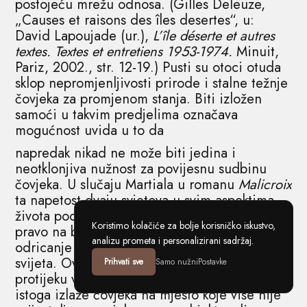
postojeću mrežu odnosa. (Gilles Deleuze,
„Causes et raisons des îles desertes“, u:
David Lapoujade (ur.),
L’île déserte et autres
textes. Textes et entretiens 1953-1974.
Minuit,
Pariz, 2002., str. 12-19.) Pusti su otoci otuda
sklop nepromjenljivosti prirode i stalne težnje
čovjeka za promjenom stanja. Biti izložen
samoći u takvim predjelima označava
mogućnost uvida u to da
napredak nikad ne može biti jedina i
neotklonjiva nužnost za povijesnu sudbinu
čovjeka. U slučaju Martiala u romanu
Malicroix
ta napetost dvaju svjetova u svim aspektima
života podaruje još veći intenzitet borbe za
Koristimo kolačiće za bolje korisničko iskustvo,
pravo na baštinu. Kroz nju struji vjekovno
analizu prometa i personalizirani sadržaj.
odricanje i napristajanje na rasprirodnjenje
svijeta. Ova čudesna pohvala vodi i vatri,
Prihvati sve
Samo nužni
Postavke
protijeku vremena u vrtlogu i vrtnji jednog te
istoga izlaže čovjeka na mjesto koje više nije