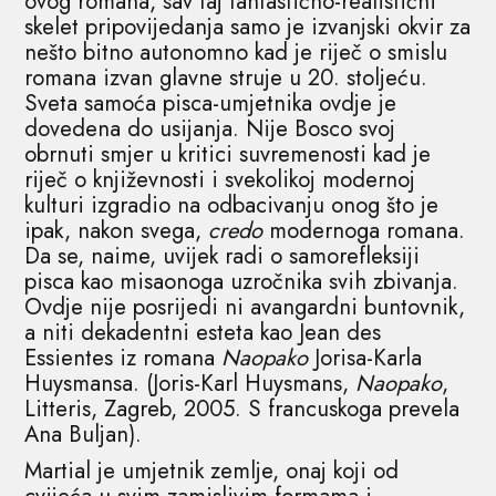
ovog romana, sav taj fantastično-realistični
skelet pripovijedanja samo je izvanjski okvir za
nešto bitno autonomno kad je riječ o smislu
romana izvan glavne struje u 20. stoljeću.
Sveta samoća pisca-umjetnika ovdje je
dovedena do usijanja. Nije Bosco svoj
obrnuti smjer u kritici suvremenosti kad je
riječ o književnosti i svekolikoj modernoj
kulturi izgradio na odbacivanju onog što je
ipak, nakon svega,
credo
modernoga romana.
Da se, naime, uvijek radi o samorefleksiji
pisca kao misaonoga uzročnika svih zbivanja.
Ovdje nije posrijedi ni avangardni buntovnik,
a niti dekadentni esteta kao Jean des
Essientes iz romana
Naopako
Jorisa-Karla
Huysmansa. (Joris-Karl Huysmans,
Naopako
,
Litteris, Zagreb, 2005. S francuskoga prevela
Ana Buljan).
Martial je umjetnik zemlje, onaj koji od