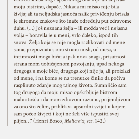
moju bistrinu, dapače. Nikada mi misao nije bila
življa; ali ta neljudska jasnoća nalik priviđenju brisala
je skromne znakove što inače određuju put zdravome
duhu. (…) Još neznana želja – ili možda već i nejasna
volja – boravila je u meni, vrlo daleko, ispod tih
snova. Želja koja se nije mogla razlikovati od mene
sama, prepoznata s onu stranu misli, od mesa, u
intimnosti moga bića; a ipak nova snaga, prisutnost
strana mom uobičajenom postojanju, upad nekoga
drugoga u moje biće, drugoga koji nije ja, ali proizlazi
od mene, i na kome se na trenutke činilo da počiva
rasplinuto zdanje mog tajnog života. Sumnjičio sam
tog drugoga da moju misao opskrbljuje bistrom
mahnitošću i da mom zdravom razumu, prijemljivom
za ono što želim, približava apsurdni svijet u kojem
sam počeo živjeti i koji ne želi više ispustiti svoj
plijen…“ (Henri Bosco,
Malicroix
, str. 142.)