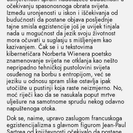
očekivanju spasonosnoga obrata svijeta.
Između uronjenosti u iskon i iščekivanja od
budućnosti da postane objava posljednje
tajne smisla egzistencije još je uvijek tinjala
nada u mogućnost da jezik svoju životnost
mora očuvati u suglasju s mišljenjem kao
kazivanjem. Čak se i u tekstovima
kibernetičara Norberta Wienera poetsko
znamenovanje svijeta ne otklanja kao nešto
nepripadno tehničkoj pustolovini svijeta
osuđenog na borbu s entropijom, već se
jeziku u odnosu spram slike ostavlja ipak
utočište u pustinji koja raste neizmjerno. No,
moć riječi kao da se nasukala poput mrtve
ulješure na samotnome sprudu nekog odavno
napuštenoga otoka.
Dok se, naime, upravo zaslugom francuskoga
egzistencijalizma s glavnom figurom Jean-Paul
Sartrea od književnosti očekivalo da postane