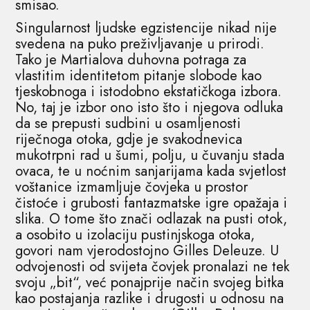
smisao.
Singularnost ljudske egzistencije nikad nije
svedena na puko preživljavanje u prirodi.
Tako je Martialova duhovna potraga za
vlastitim identitetom pitanje slobode kao
tjeskobnoga i istodobno ekstatičkoga izbora.
No, taj je izbor ono isto što i njegova odluka
da se prepusti sudbini u osamljenosti
riječnoga otoka, gdje je svakodnevica
mukotrpni rad u šumi, polju, u čuvanju stada
ovaca, te u noćnim sanjarijama kada svjetlost
voštanice izmamljuje čovjeka u prostor
čistoće i grubosti fantazmatske igre opažaja i
slika. O tome što znači odlazak na pusti otok,
a osobito u izolaciju pustinjskoga otoka,
govori nam vjerodostojno Gilles Deleuze. U
odvojenosti od svijeta čovjek pronalazi ne tek
svoju „bit“, već ponajprije način svojeg bitka
kao postajanja razlike i drugosti u odnosu na