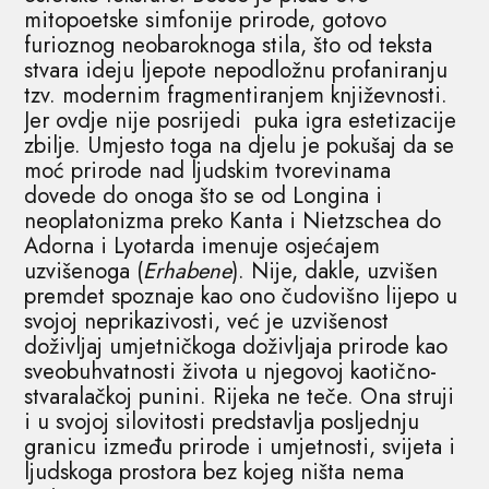
mitopoetske simfonije prirode, gotovo
furioznog neobaroknoga stila, što od teksta
stvara ideju ljepote nepodložnu profaniranju
tzv. modernim fragmentiranjem književnosti.
Jer ovdje nije posrijedi puka igra estetizacije
zbilje. Umjesto toga na djelu je pokušaj da se
moć prirode nad ljudskim tvorevinama
dovede do onoga što se od Longina i
neoplatonizma preko Kanta i Nietzschea do
Adorna i Lyotarda imenuje osjećajem
uzvišenoga (
Erhabene
). Nije, dakle, uzvišen
premdet spoznaje kao ono čudovišno lijepo u
svojoj neprikazivosti, već je uzvišenost
doživljaj umjetničkoga doživljaja prirode kao
sveobuhvatnosti života u njegovoj kaotično-
stvaralačkoj punini. Rijeka ne teče. Ona struji
i u svojoj silovitosti predstavlja posljednju
granicu između prirode i umjetnosti, svijeta i
ljudskoga prostora bez kojeg ništa nema