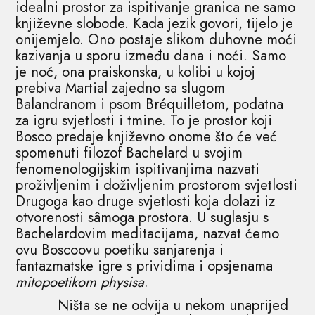
idealni prostor za ispitivanje granica ne samo
književne slobode. Kada jezik govori, tijelo je
onijemjelo. Ono postaje slikom duhovne moći
kazivanja u sporu između dana i noći. Samo
je noć, ona praiskonska, u kolibi u kojoj
prebiva Martial zajedno sa slugom
Balandranom i psom Bréquilletom, podatna
za igru svjetlosti i tmine. To je prostor koji
Bosco predaje književno onome što će već
spomenuti filozof Bachelard u svojim
fenomenologijskim ispitivanjima nazvati
proživljenim i doživljenim prostorom svjetlosti
Drugoga kao druge svjetlosti koja dolazi iz
otvorenosti sâmoga prostora. U suglasju s
Bachelardovim meditacijama, nazvat ćemo
ovu Boscoovu poetiku sanjarenja i
fantazmatske igre s prividima i opsjenama
mitopoetikom physisa
.
Ništa se ne odvija u nekom unaprijed