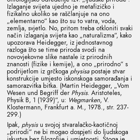
Izlaganje svijeta ujedno je metafizičko i
fizikalno ukoliko se raščlanjuje na ono
„elementarno“ kao što su to vatra, voda,
zemlja, svjetlo. No, pritom treba otkloniti svaki
način izlaganja svijeta kao „naturalizma“, kako
upozorava Heidegger, iz jednostavnog
razloga što se time priroda svodi na
novovjekovne slike nastale iz prirodnih
znanosti (fizike i kemije), a ono „prirodno“ s
podrijetlom iz grčkoga
physisa
postaje stvar
konstrukcije umjesto iskonskoga samorađanja i
samorazvitka bitka. (Martin Heidegger, „Vom
Wesen und Begriff der
Physis
. Aristoteles,
Physik B, 1 (1939)“, u:
Wegmarken
, V.
Klostermann, Frankfurt a. M., 1978., str. 237-
299.)
Ipak,
physis
u svojoj stvaralačko-kaotičnoj
„prirodi“ ne bi mogao dospjeti do ljudskoga
iskustva bez filozofije i umjetnosti. Stoga je