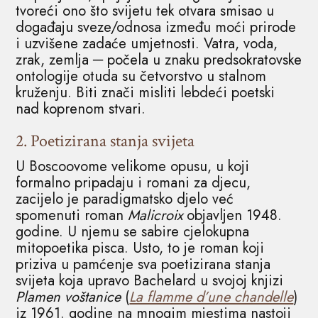
tvoreći ono što svijetu tek otvara smisao u
događaju sveze/odnosa između moći prirode
i uzvišene zadaće umjetnosti. Vatra, voda,
zrak, zemlja ─ počela u znaku predsokratovske
ontologije otuda su četvorstvo u stalnom
kruženju. Biti znači misliti lebdeći poetski
nad koprenom stvari.
2. Poetizirana stanja svijeta
U Boscoovome velikome opusu, u koji
formalno pripadaju i romani za djecu,
zacijelo je paradigmatsko djelo već
spomenuti roman
Malicroix
objavljen 1948.
godine. U njemu se sabire cjelokupna
mitopoetika pisca. Usto, to je roman koji
priziva u pamćenje sva poetizirana stanja
svijeta koja upravo Bachelard u svojoj knjizi
Plamen voštanice
(
La flamme d’une chandelle
)
iz 1961. godine na mnogim mjestima nastoji