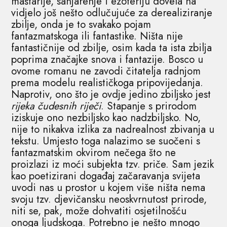
maštarije, sanjarenje i ezoteriju dovela na
vidjelo još nešto odlučujuće za derealiziranje
zbilje, onda je to svakako pojam
fantazmatskoga ili fantastike. Ništa nije
fantastičnije od zbilje, osim kada ta ista zbilja
poprima značajke snova i fantazije. Bosco u
ovome romanu ne zavodi čitatelja radnjom
prema modelu realističkoga pripovijedanja.
Naprotiv, ono što je ovdje jedino zbiljsko jest
rijeka čudesnih riječi
. Stapanje s prirodom
iziskuje ono nezbiljsko kao nadzbiljsko. No,
nije to nikakva izlika za nadrealnost zbivanja u
tekstu. Umjesto toga nalazimo se suočeni s
fantazmatskim okvirom nečega što ne
proizlazi iz moći subjekta tzv. priče. Sam jezik
kao poetizirani događaj začaravanja svijeta
uvodi nas u prostor u kojem više ništa nema
svoju tzv. djevičansku neoskvrnutost prirode,
niti se, pak, može dohvatiti osjetilnošću
onoga ljudskoga. Potrebno je nešto mnogo