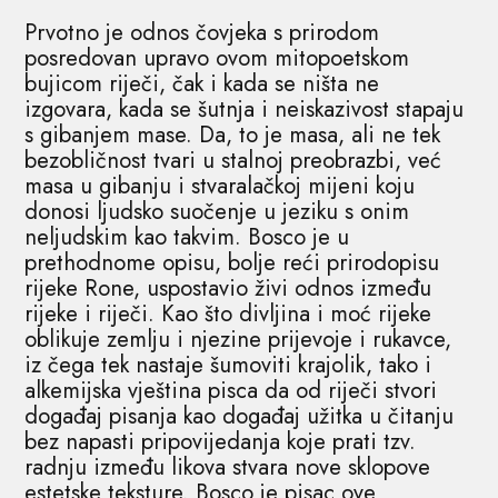
Prvotno je odnos čovjeka s prirodom
posredovan upravo ovom mitopoetskom
bujicom riječi, čak i kada se ništa ne
izgovara, kada se šutnja i neiskazivost stapaju
s gibanjem mase. Da, to je masa, ali ne tek
bezobličnost tvari u stalnoj preobrazbi, već
masa u gibanju i stvaralačkoj mijeni koju
donosi ljudsko suočenje u jeziku s onim
neljudskim kao takvim. Bosco je u
prethodnome opisu, bolje reći prirodopisu
rijeke Rone, uspostavio živi odnos između
rijeke i riječi. Kao što divljina i moć rijeke
oblikuje zemlju i njezine prijevoje i rukavce,
iz čega tek nastaje šumoviti krajolik, tako i
alkemijska vještina pisca da od riječi stvori
događaj pisanja kao događaj užitka u čitanju
bez napasti pripovijedanja koje prati tzv.
radnju između likova stvara nove sklopove
estetske teksture. Bosco je pisac ove