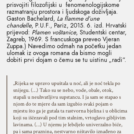
prisvojiti filozofijski u fenomenologijskome
razmatranju prostora i ljudskoga doživljaja.
Gaston Bachelard,
La flamme d’une
chandelle
, P.U.F., Pariz, 2015. 6. izd. Hrvatski
prijevod:
Plamen voštanice
, Studentski centar,
Zagreb, 1969. S francuskoga preveo Vjeran
Zuppa.) Navedimo odmah na početku jedan
ulomak iz ovoga romana da bismo mogli
dobiti prvi dojam o čemu se tu uistinu „radi“.
„Rijeka se upravo upuštala u noć, ali je noć tekla po
snijegu. (…) Tako su se nebo, vode, obale, otok,
stapali u neuhvatljivu supstancu. I ja sam se stapao s
njom do te mjere da sam izgubio svaki pojam o
mjestu što ga je gutala ta rastvorna bjelina i u oblicima
koji su iščezavali pod tim stalnim, vrtoglavo gibljivim
lavinama. (…) U njemu je lebdjelo univerzalno biće,
pa i sama praznina, nestvarno ništavilo iznađeno za