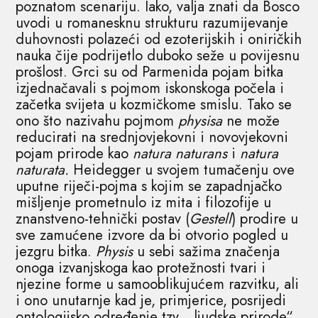
poznatom scenariju. Iako, valja znati da Bosco
uvodi u romanesknu strukturu razumijevanje
duhovnosti polazeći od ezoterijskih i oniričkih
nauka čije podrijetlo duboko seže u povijesnu
prošlost. Grci su od Parmenida pojam bitka
izjednačavali s pojmom iskonskoga počela i
začetka svijeta u kozmičkome smislu. Tako se
ono što nazivahu pojmom
physisa
ne može
reducirati na srednjovjekovni i novovjekovni
pojam prirode kao
natura naturans
i
natura
naturata.
Heidegger u svojem tumačenju ove
uputne riječi-pojma s kojim se zapadnjačko
mišljenje prometnulo iz mita i filozofije u
znanstveno-tehnički postav (
Gestell
) prodire u
sve zamućene izvore da bi otvorio pogled u
jezgru bitka.
Physis
u sebi sažima značenja
onoga izvanjskoga kao protežnosti tvari i
njezine forme u samooblikujućem razvitku, ali
i ono unutarnje kad je, primjerice, posrijedi
ontologijsko određenje tzv. „ljudske prirode“.