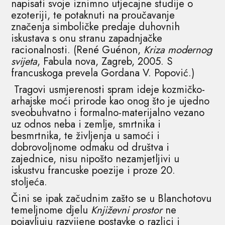
napisati svoje iznimno utjecajne studije o
ezoteriji, te potaknuti na proučavanje
značenja simboličke predaje duhovnih
iskustava s onu stranu zapadnjačke
racionalnosti. (René Guénon,
Kriza modernog
svijeta
, Fabula nova, Zagreb, 2005. S
francuskoga prevela Gordana V. Popović.)
Tragovi usmjerenosti spram ideje kozmičko-
arhajske moći prirode kao onog što je ujedno
sveobuhvatno i formalno-materijalno vezano
uz odnos neba i zemlje, smrtnika i
besmrtnika, te življenja u samoći i
dobrovoljnome odmaku od društva i
zajednice, nisu nipošto nezamjetljivi u
iskustvu francuske poezije i proze 20.
stoljeća.
Čini se ipak začudnim zašto se u Blanchotovu
temeljnome djelu
Književni prostor
ne
pojavljuju razvijene postavke o razlici i