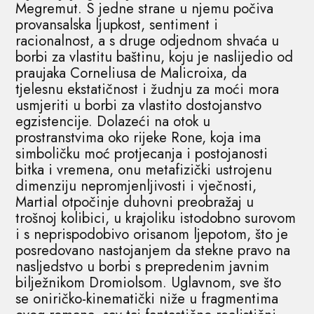
Megremut. S jedne strane u njemu počiva
provansalska ljupkost, sentiment i
racionalnost, a s druge odjednom shvaća u
borbi za vlastitu baštinu, koju je naslijedio od
praujaka Corneliusa de Malicroixa, da
tjelesnu ekstatičnost i žudnju za moći mora
usmjeriti u borbi za vlastito dostojanstvo
egzistencije. Dolazeći na otok u
prostranstvima oko rijeke Rone, koja ima
simboličku moć protjecanja i postojanosti
bitka i vremena, onu metafizički ustrojenu
dimenziju nepromjenljivosti i vječnosti,
Martial otpočinje duhovni preobražaj u
trošnoj kolibici, u krajoliku istodobno surovom
i s neprispodobivo orisanom ljepotom, što je
posredovano nastojanjem da stekne pravo na
nasljedstvo u borbi s prepredenim javnim
bilježnikom Dromiolsom. Uglavnom, sve što
se oniričko-kinematički niže u fragmentima