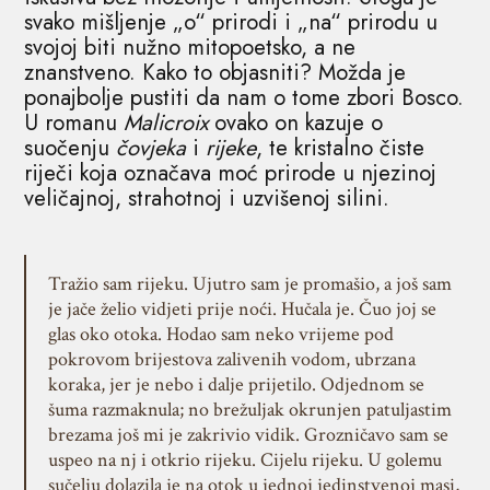
svako mišljenje „o“ prirodi i „na“ prirodu u
svojoj biti nužno mitopoetsko, a ne
znanstveno. Kako to objasniti? Možda je
ponajbolje pustiti da nam o tome zbori Bosco.
U romanu
Malicroix
ovako on kazuje o
suočenju
čovjeka
i
rijeke
, te kristalno čiste
riječi koja označava moć prirode u njezinoj
veličajnoj, strahotnoj i uzvišenoj silini.
Tražio sam rijeku. Ujutro sam je promašio, a još sam
je jače želio vidjeti prije noći. Hučala je. Čuo joj se
glas oko otoka. Hodao sam neko vrijeme pod
pokrovom brijestova zalivenih vodom, ubrzana
koraka, jer je nebo i dalje prijetilo. Odjednom se
šuma razmaknula; no brežuljak okrunjen patuljastim
brezama još mi je zakrivio vidik. Grozničavo sam se
uspeo na nj i otkrio rijeku. Cijelu rijeku. U golemu
sučelju dolazila je na otok u jednoj jedinstvenoj masi,