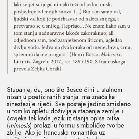
laki svijet snijega, nimalo teži od jedne misli,
posljednje od mojih snova. (…) Bio sam samo val,
ljudski val koji je podrhtavao od naleta snijega, i
pretvarao se u snijeg, i lepršao… Ne znam kako sam u
tom stanju nadnaravne lakoće zakoraknuo; ali
odjednom sam, pod zasnježenom liticom, ugledao
divlju vodu. Jedva na dva koraka od mene, brzu, crnu,
spremnu da me proguta.“ (Henri Bosco,
Malicroix
,
Litteris, Zagreb, 2017., str. 189 i 190. S francuskoga
prevela Željka Čorak)
Stapanje, da, ono što Bosco čini u stalnom
nizanju poetiziranih stanja ima značajke
sinestezije riječi. Sve postaje jedino smisleno
u tom kolopletu doživljaja stapanja zemlje i
čovjeka tek kada jezik iz stanja opisa bitka
(
mimesis
) prelazi u formu simboličke tvorbe
zbilje. Ako je francuska romantika uz