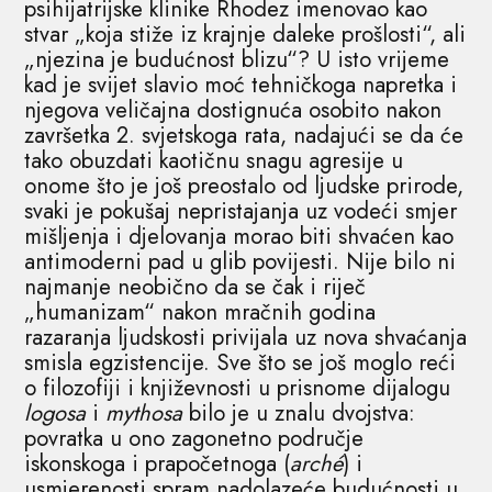
psihijatrijske klinike Rhodez imenovao kao
stvar „koja stiže iz krajnje daleke prošlosti“, ali
„njezina je budućnost blizu“? U isto vrijeme
kad je svijet slavio moć tehničkoga napretka i
njegova veličajna dostignuća osobito nakon
završetka 2. svjetskoga rata, nadajući se da će
tako obuzdati kaotičnu snagu agresije u
onome što je još preostalo od ljudske prirode,
svaki je pokušaj nepristajanja uz vodeći smjer
mišljenja i djelovanja morao biti shvaćen kao
antimoderni pad u glib povijesti. Nije bilo ni
najmanje neobično da se čak i riječ
„humanizam“ nakon mračnih godina
razaranja ljudskosti privijala uz nova shvaćanja
smisla egzistencije. Sve što se još moglo reći
o filozofiji i književnosti u prisnome dijalogu
logosa
i
mythosa
bilo je u znalu dvojstva:
povratka u ono zagonetno područje
iskonskoga i prapočetnoga (
arché
) i
usmjerenosti spram nadolazeće budućnosti u