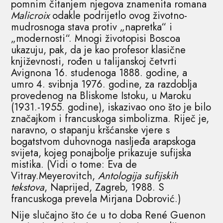
pomnim čitanjem njegova znamenita romana
Malicroix
odakle podrijetlo ovog životno-
mudrosnoga stava protiv „napretka“ i
„modernosti“. Mnogi životopisi Boscoa
ukazuju, pak, da je kao profesor klasične
književnosti, rođen u talijanskoj četvrti
Avignona 16. studenoga 1888. godine, a
umro 4. svibnja 1976. godine, za razdoblja
provedenog na Bliskome Istoku, u Maroku
(1931.-1955. godine), iskazivao ono što je bilo
značajkom i francuskoga simbolizma. Riječ je,
naravno, o stapanju kršćanske vjere s
bogatstvom duhovnoga nasljeđa arapskoga
svijeta, kojeg ponajbolje prikazuje sufijska
mistika. (Vidi o tome: Eva de
Vitray.Meyerovitch,
Antologija sufijskih
tekstova
, Naprijed, Zagreb, 1988. S
francuskoga prevela Mirjana Dobrović.)
Nije slučajno što će u to doba René Guenon