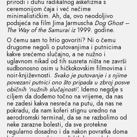
prirodi i duhu radikalnog asketizma s
ceremonijom čaja i već nečime
minimalističkim. Ah, da, ovo neodoljivo
podsjeća na film Jima Jarmuscha
Dog Ghost –
The Way of the
Samurai iz
1999. godine.
O čemu sam to htio govoriti? Ni o čemu
drugome negoli o putovanjima i putnicima
kakve srećemo slučajno, a ne nužno i
uglavnom nikad od tih susreta ništa ne završi
sudbonosno osim u hičkokovskim filmovima i
noir-književnosti.
Svako je putovanje i s njime
povezani putnici ono što pripada u zbroj posve
običnih ‘nužnih slučajnosti’.
Idemo negdje s
ciljem da dođemo točno na vrijeme, da nas
ne zadesi kakva nesreća na putu, da nas ne
pokradu, da nam koferi stignu uredno na
aerodromski terminal, da se ne razbolimo od
neke zarazne bolesti, da sve protekne
regularno dosadno i da nakon povratka doma