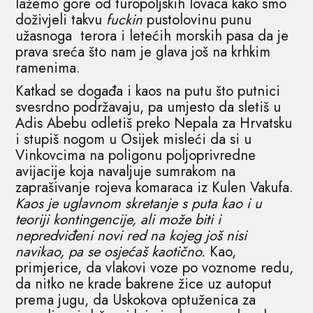
lažemo gore od turopoljskih lovaca kako smo
doživjeli takvu
fuckin
pustolovinu punu
užasnoga terora i letećih morskih pasa da je
prava sreća što nam je glava još na krhkim
ramenima.
Katkad se događa i kaos na putu što putnici
svesrdno podržavaju, pa umjesto da sletiš u
Adis Abebu odletiš preko Nepala za Hrvatsku
i stupiš nogom u Osijek misleći da si u
Vinkovcima na poligonu poljoprivredne
avijacije koja navaljuje sumrakom na
zaprašivanje rojeva komaraca iz Kulen Vakufa.
Kaos je uglavnom skretanje s puta kao i u
teoriji kontingencije, ali može biti i
nepredviđeni novi red na kojeg još nisi
navikao, pa se osjećaš kaotično.
Kao,
primjerice, da vlakovi voze po voznome redu,
da nitko ne krade bakrene žice uz autoput
prema jugu, da Uskokova optuženica za