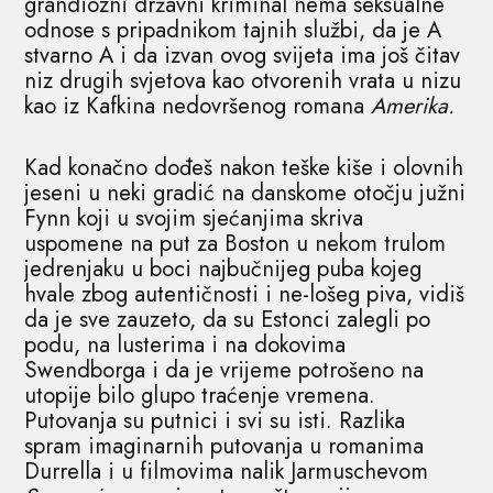
grandiozni državni kriminal nema seksualne
odnose s pripadnikom tajnih službi, da je A
stvarno A i da izvan ovog svijeta ima još čitav
niz drugih svjetova kao otvorenih vrata u nizu
kao iz Kafkina nedovršenog romana
Amerika.
Kad konačno dođeš nakon teške kiše i olovnih
jeseni u neki gradić na danskome otočju južni
Fynn koji u svojim sjećanjima skriva
uspomene na put za Boston u nekom trulom
jedrenjaku u boci najbučnijeg puba kojeg
hvale zbog autentičnosti i ne-lošeg piva, vidiš
da je sve zauzeto, da su Estonci zalegli po
podu, na lusterima i na dokovima
Swendborga i da je vrijeme potrošeno na
utopije bilo glupo traćenje vremena.
Putovanja su putnici i svi su isti. Razlika
spram imaginarnih putovanja u romanima
Durrella i u filmovima nalik Jarmuschevom