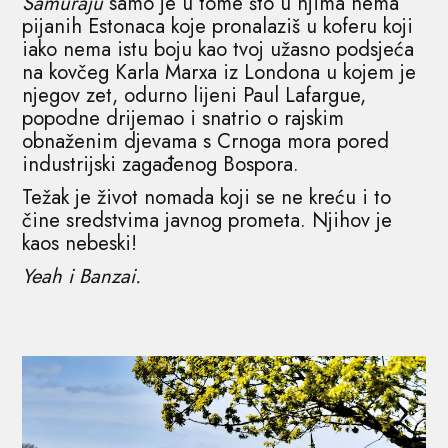
Samuraju
samo je u tome što u njima nema
pijanih Estonaca koje pronalaziš u koferu koji
iako nema istu boju kao tvoj užasno podsjeća
na kovčeg Karla Marxa iz Londona u kojem je
njegov zet, odurno lijeni Paul Lafargue,
popodne drijemao i snatrio o rajskim
obnaženim djevama s Crnoga mora pored
industrijski zagađenog Bospora.
Težak je život nomada koji se ne kreću i to
čine sredstvima javnog prometa. Njihov je
kaos nebeski!
Yeah i Banzai.