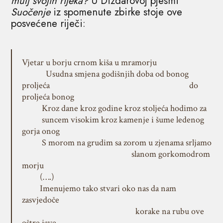
mulj svojih rijeka?
U Dizdarovoj pjesmi
Suočenje
iz spomenute zbirke stoje ove
posvećene riječi:
Vjetar u borju crnom kiša u mramorju
Usudna smjena godišnjih doba od bonog
proljeća do
proljeća bonog
Kroz dane kroz godine kroz stoljeća hodimo za
suncem visokim kroz kamenje i šume ledenog
gorja onog
S morom na grudim sa zorom u zjenama srljamo
slanom gorkomodrom
morju
(….)
Imenujemo tako stvari oko nas da nam
zasvjedoče
korake na rubu ove
oštre jave