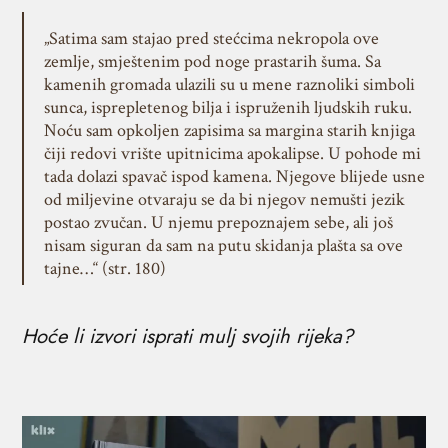
„Satima sam stajao pred stećcima nekropola ove
zemlje, smještenim pod noge prastarih šuma. Sa
kamenih gromada ulazili su u mene raznoliki simboli
sunca, isprepletenog bilja i ispruženih ljudskih ruku.
Noću sam opkoljen zapisima sa margina starih knjiga
čiji redovi vrište upitnicima apokalipse. U pohode mi
tada dolazi spavač ispod kamena. Njegove blijede usne
od miljevine otvaraju se da bi njegov nemušti jezik
postao zvučan. U njemu prepoznajem sebe, ali još
nisam siguran da sam na putu skidanja plašta sa ove
tajne…“ (str. 180)
Hoće li izvori isprati mulj svojih rijeka?