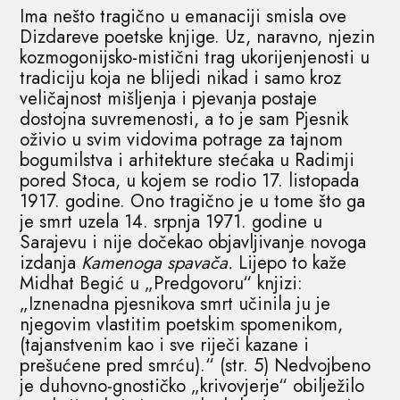
Ima nešto tragično u emanaciji smisla ove
Dizdareve poetske knjige. Uz, naravno, njezin
kozmogonijsko-mistični trag ukorijenjenosti u
tradiciju koja ne blijedi nikad i samo kroz
veličajnost mišljenja i pjevanja postaje
dostojna suvremenosti, a to je sam Pjesnik
oživio u svim vidovima potrage za tajnom
bogumilstva i arhitekture stećaka u Radimji
pored Stoca, u kojem se rodio 17. listopada
1917. godine. Ono tragično je u tome što ga
je smrt uzela 14. srpnja 1971. godine u
Sarajevu i nije dočekao objavljivanje novoga
izdanja
Kamenoga spavača.
Lijepo to kaže
Midhat Begić u „Predgovoru“ knjizi:
„Iznenadna pjesnikova smrt učinila ju je
njegovim vlastitim poetskim spomenikom,
(tajanstvenim kao i sve riječi kazane i
prešućene pred smrću).“ (str. 5) Nedvojbeno
je duhovno-gnostičko „krivovjerje“ obilježilo