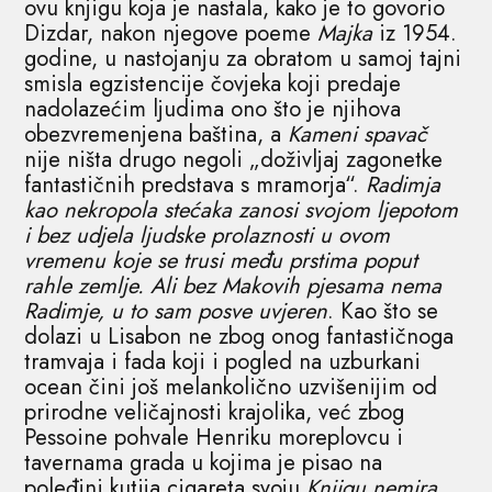
ovu knjigu koja je nastala, kako je to govorio
Dizdar, nakon njegove poeme
Majka
iz 1954.
godine, u nastojanju za obratom u samoj tajni
smisla egzistencije čovjeka koji predaje
nadolazećim ljudima ono što je njihova
obezvremenjena baština, a
Kameni spavač
nije ništa drugo negoli „doživljaj zagonetke
fantastičnih predstava s mramorja“.
Radimja
kao nekropola stećaka zanosi svojom ljepotom
i bez udjela ljudske prolaznosti u ovom
vremenu koje se trusi među prstima poput
rahle zemlje. Ali bez Makovih pjesama nema
Radimje, u to sam posve uvjeren
. Kao što se
dolazi u Lisabon ne zbog onog fantastičnoga
tramvaja i fada koji i pogled na uzburkani
ocean čini još melankolično uzvišenijim od
prirodne veličajnosti krajolika, već zbog
Pessoine pohvale Henriku moreplovcu i
tavernama grada u kojima je pisao na
poleđini kutija cigareta svoju
Knjigu nemira,