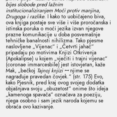
bijes slobode pred lažnim
institucionaliziranjem Moći protiv manjina,
Drugoga i razlike
. I kako to uobičajeno biva,
ova knjiga postaje sve više i više proročanska i
istinska poruka o moći jezika izvan njegove
prazne komunikacije u doba posvemašnje
tehničke banalnosti nihilizma. Tako pjesme
naslovljene „Vijenac“ i „Četvrti jahač“
pripadaju po motivima Knjizi Otkrivenja
(Apokalipse) u kojem „vječiti i trajni vijenac“
(coronae immarcesbile) jest istovjetan, kaže
Mak, „bečkoj
Tajnoj knjizi ꟷ
njime se
nagrađuje pravedan čovjek.“ (str. 175) Evo,
kako Pjesnik, pred kraj ovog svojeg dodatka
objašnjava svoju „obuzetost“ onime što ideja
„kamenoga spavača“ označava za poeziju,
njega osobno i sam jezik naroda kojemu se
obraća ovo kazivanje.