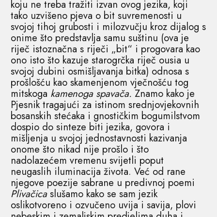
koju ne treba tražiti izvan ovog jezika, koji
tako uzvišeno pjeva o bit suvremenosti u
svojoj tihoj grubosti i milozvučju kroz dijalog s
onime što predstavlja samu suštinu (ova je
riječ istoznačna s riječi „bit“ i progovara kao
ono isto što kazuje starogrčka riječ ousia u
svojoj dubini osmišljavanja bitka) odnosa s
prošlošću kao skamenjenom vječnošću tog
mitskoga
kamenoga spavača.
Znamo kako je
Pjesnik tragajući za istinom srednjovjekovnih
bosanskih stećaka i gnostičkim bogumilstvom
dospio do sinteze biti jezika, govora i
mišljenja u svojoj jednostavnosti kazivanja
onome što nikad nije prošlo i što
nadolazećem vremenu svijetli poput
neugaslih iluminacija života. Već od rane
njegove poezije sabrane u predivnoj poemi
Plivačica
slušamo kako se sam jezik
oslikotvoreno i ozvučeno uvija i savija, plovi
nebeskim i zemaljskim predjelima duha i