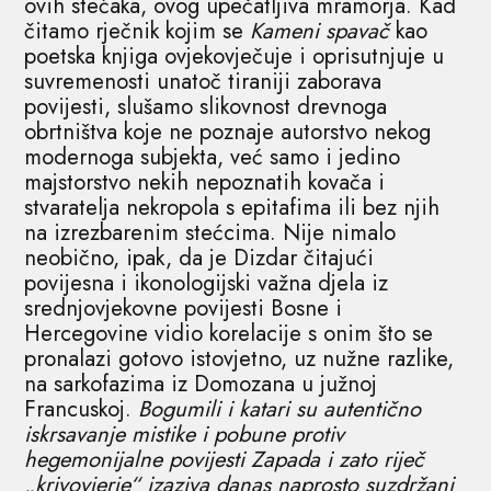
ovih stećaka, ovog upečatljiva mramorja. Kad
čitamo rječnik kojim se
Kameni spavač
kao
poetska knjiga ovjekovječuje i oprisutnjuje u
suvremenosti unatoč tiraniji zaborava
povijesti, slušamo slikovnost drevnoga
obrtništva koje ne poznaje autorstvo nekog
modernoga subjekta, već samo i jedino
majstorstvo nekih nepoznatih kovača i
stvaratelja nekropola s epitafima ili bez njih
na izrezbarenim stećcima. Nije nimalo
neobično, ipak, da je Dizdar čitajući
povijesna i ikonologijski važna djela iz
srednjovjekovne povijesti Bosne i
Hercegovine vidio korelacije s onim što se
pronalazi gotovo istovjetno, uz nužne razlike,
na sarkofazima iz Domozana u južnoj
Francuskoj.
Bogumili i katari su autentično
iskrsavanje mistike i pobune protiv
hegemonijalne povijesti Zapada i zato riječ
„krivovjerje“ izaziva danas naprosto suzdržani