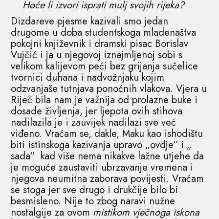
Hoće li izvori isprati mulj svojih rijeka?
Dizdareve pjesme kazivali smo jedan
drugome u doba studentskoga mladenaštva
pokojni književnik i dramski pisac Borislav
Vujčić i ja u njegovoj iznajmljenoj sobi s
velikom kalijevom peći bez grijanja sučelice
tvornici duhana i nadvožnjaku kojim
odzvanjaše tutnjava ponoćnih vlakova. Vjera u
Riječ bila nam je važnija od prolazne buke i
dosade življenja, jer ljepota ovih stihova
nadilazila je i zauvijek nadilazi sve već
viđeno. Vraćam se, dakle, Maku kao ishodištu
biti istinskoga kazivanja upravo „ovdje“ i „
sada“ kad više nema nikakve lažne utjehe da
je moguće zaustaviti ubrzavanje vremena i
njegova neumitna zaborava povijesti. Vraćam
se stoga jer sve drugo i drukčije bilo bi
besmisleno. Nije to zbog naravi nužne
nostalgije za ovom
mistikom vječnoga iskona