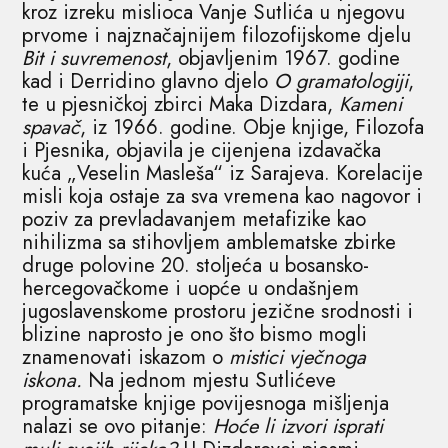
kroz izreku mislioca Vanje Sutlića u njegovu
prvome i najznačajnijem filozofijskome djelu
Bit i suvremenost
, objavljenim 1967. godine
kad i Derridino glavno djelo
O gramatologiji
,
te u pjesničkoj zbirci Maka Dizdara,
Kameni
spavač
, iz 1966. godine. Obje knjige, Filozofa
i Pjesnika, objavila je cijenjena izdavačka
kuća „Veselin Masleša“ iz Sarajeva. Korelacije
misli koja ostaje za sva vremena kao nagovor i
poziv za prevladavanjem metafizike kao
nihilizma sa stihovljem amblematske zbirke
druge polovine 20. stoljeća u bosansko-
hercegovačkome i uopće u ondašnjem
jugoslavenskome prostoru jezične srodnosti i
blizine naprosto je ono što bismo mogli
znamenovati iskazom o
mistici vječnoga
iskona.
Na jednom mjestu Sutlićeve
programatske knjige povijesnoga mišljenja
nalazi se ovo pitanje:
Hoće li izvori isprati