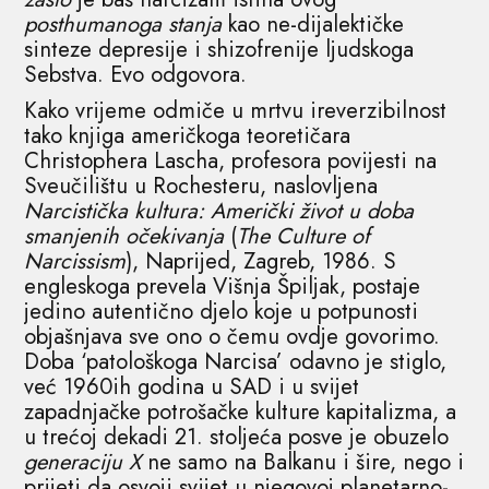
posthumanoga stanja
kao ne-dijalektičke
sinteze depresije i shizofrenije ljudskoga
Sebstva. Evo odgovora.
Kako vrijeme odmiče u mrtvu ireverzibilnost
tako knjiga američkoga teoretičara
Christophera Lascha, profesora povijesti na
Sveučilištu u Rochesteru, naslovljena
Narcistička kultura: Američki život u doba
smanjenih očekivanja
(
The Culture of
Narcissism
), Naprijed, Zagreb, 1986. S
engleskoga prevela Višnja Špiljak, postaje
jedino autentično djelo koje u potpunosti
objašnjava sve ono o čemu ovdje govorimo.
Doba ‘patološkoga Narcisa’ odavno je stiglo,
već 1960ih godina u SAD i u svijet
zapadnjačke potrošačke kulture kapitalizma, a
u trećoj dekadi 21. stoljeća posve je obuzelo
generaciju X
ne samo na Balkanu i šire, nego i
prijeti da osvoji svijet u njegovoj planetarno-