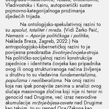
Vladivostoku i Kairu, autopoietički sustav
pojmovno-kategorijalnoga prožimanja
sljedećih trijada.
Na ontologijsko-spekulativnoj razini to
su
apsolut, totalitet i mreža.
(Vidi Žarko Paić,
Nemezis – Aporije političkoga i politike
,
Naklada Breza, Zagreb, 2022.) Na
antropologijsko-kibernetičkoj razini to je
povijesna preobrazba
životinje-čovjeka-stroja
.
Na političko-socijalnoj razini konstrukcije
zajednice i identiteta čovjeka kao pripadnika
ovog ili onog strukturiranoga načina življenja
u društvu to su vladavina
fundamentalizma,
populizma i neoliberalizma
. Na onoj razini
koja nas ipak ponajviše zanima u analizi ovog
slučaja masovnoga zločina koji nije ni teror ni
genocid nad Drugime, već izraz nesvodive
akumulacije
mržnje-bijesa-osvete
nad Drugime
kao takvim, to su raspad Oca/Zakona kao