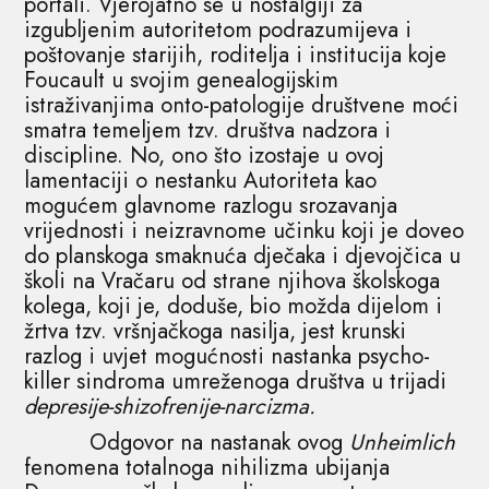
portali. Vjerojatno se u nostalgiji za
izgubljenim autoritetom podrazumijeva i
poštovanje starijih, roditelja i institucija koje
Foucault u svojim genealogijskim
istraživanjima onto-patologije društvene moći
smatra temeljem tzv. društva nadzora i
discipline. No, ono što izostaje u ovoj
lamentaciji o nestanku Autoriteta kao
mogućem glavnome razlogu srozavanja
vrijednosti i neizravnome učinku koji je doveo
do planskoga smaknuća dječaka i djevojčica u
školi na Vračaru od strane njihova školskoga
kolega, koji je, doduše, bio možda dijelom i
žrtva tzv. vršnjačkoga nasilja, jest krunski
razlog i uvjet mogućnosti nastanka psycho-
killer sindroma umreženoga društva u trijadi
depresije-shizofrenije-narcizma.
Odgovor na nastanak ovog
Unheimlich
fenomena totalnoga nihilizma ubijanja