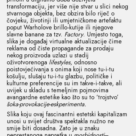
transformaciju, jer više nije stvar u slici nekog
stvarnoga objekta, bez obzira bilo riječ o
čovjeku, životinji ili umjetničkome artefaktu
poput Warholove brillo-kutije ili njegove
slavne banane za tzv.
Factory
. Umjesto toga,
slika je događaj virtualne aktualizacije čime
reklama od čiste propagande za prodaju
nekog proizvoda uzlazi u stadij
oživotvorenoga
lifestyles,
odnosno
poistovjećivanja s onima koji nose tu-i-tu
košulju, slušaju tu-i-tu glazbu, političke i
kulturne preferencije su im takve-i-takve, ali
uvijek u skladu s temeljnim pojmovima
avangardne estetike kao što su to ‘trojstvo’
šoka-provokacije-eskperimenta.
Slika koju ovaj fascinantni estetski kapitalizam
unosi u svijet društva spektakla nužno ne
smije biti dosadna. Zato je u znaku
neprestanoga napretka u
morbidnosti
–