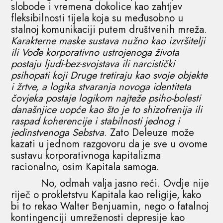
slobode i vremena dokolice kao zahtjev
fleksibilnosti tijela koja su međusobno u
stalnoj komunikaciji putem društvenih mreža.
Karakterne maske sustava nužno kao izvršitelji
ili Vođe korporativno ustrojenoga života
postaju ljudi-bez-svojstava ili narcistički
psihopati koji Druge tretiraju kao svoje objekte
i žrtve, a logika stvaranja novoga identiteta
čovjeka postaje logikom najteže psiho-bolesti
današnjice uopće kao što je to shizofrenija ili
raspad koherencije i stabilnosti jednog i
jedinstvenoga Sebstva
. Zato Deleuze može
kazati u jednom razgovoru da je sve u ovome
sustavu korporativnoga kapitalizma
racionalno, osim Kapitala samoga.
No, odmah valja jasno reći. Ovdje nije
riječ o prokletstvu Kapitala kao religije, kako
bi to rekao Walter Benjuamin, nego o fatalnoj
kontingenciji umreženosti depresije kao