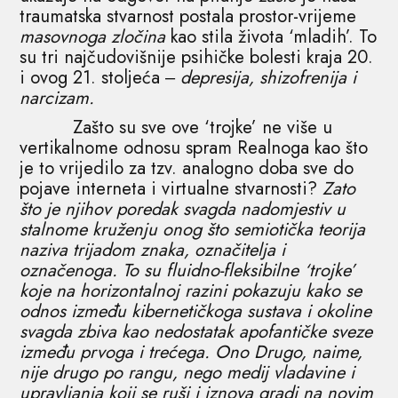
traumatska stvarnost postala prostor-vrijeme
masovnoga zločina
kao stila života ‘mladih’. To
su tri najčudovišnije psihičke bolesti kraja 20.
i ovog 21. stoljeća ‒
depresija, shizofrenija i
narcizam.
Zašto su sve ove ‘trojke’ ne više u
vertikalnome odnosu spram Realnoga kao što
je to vrijedilo za tzv. analogno doba sve do
pojave interneta i virtualne stvarnosti?
Zato
što je njihov poredak svagda nadomjestiv u
stalnome kruženju onog što semiotička teorija
naziva trijadom znaka, označitelja i
označenoga. To su fluidno-fleksibilne ‘trojke’
koje na horizontalnoj razini pokazuju kako se
odnos između kibernetičkoga sustava i okoline
svagda zbiva kao nedostatak apofantičke sveze
između prvoga i trećega. Ono Drugo, naime,
nije drugo po rangu, nego medij vladavine i
upravljanja koji se ruši i iznova gradi na novim