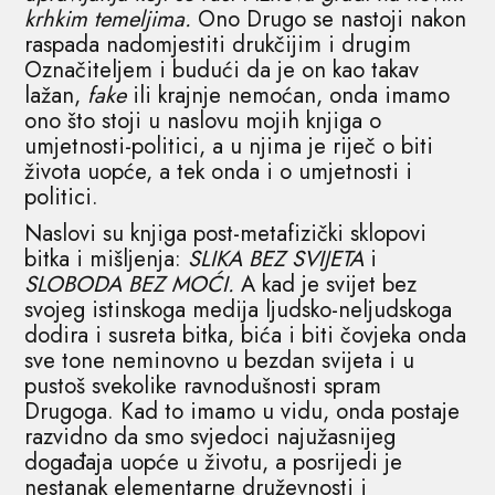
krhkim temeljima.
Ono Drugo se nastoji nakon
raspada nadomjestiti drukčijim i drugim
Označiteljem i budući da je on kao takav
lažan,
fake
ili krajnje nemoćan, onda imamo
ono što stoji u naslovu mojih knjiga o
umjetnosti-politici, a u njima je riječ o biti
života uopće, a tek onda i o umjetnosti i
politici.
Naslovi su knjiga post-metafizički sklopovi
bitka i mišljenja:
SLIKA BEZ SVIJETA
i
SLOBODA BEZ MOĆI.
A kad je svijet bez
svojeg istinskoga medija ljudsko-neljudskoga
dodira i susreta bitka, bića i biti čovjeka onda
sve tone neminovno u bezdan svijeta i u
pustoš svekolike ravnodušnosti spram
Drugoga. Kad to imamo u vidu, onda postaje
razvidno da smo svjedoci najužasnijeg
događaja uopće u životu, a posrijedi je
nestanak elementarne druževnosti i