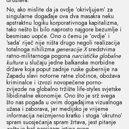
društava.
No, ako mislite da ja ovdje ‘okrivljujem’ za
singularne događaje ova dva masakra neku
apstraktnu logiku korporativnoga kapitalizma,
tako nešto bi bilo naprosto najgore bezumlje i
besmisao uopće. Ono o čemu je ‘ovdje’ i
‘sada’ riječ nije ništa drugo negoli realizacija
totalnoga nihilizma
generacije X
sredstvima
ratno-militarnoga pogona
narcističke globalne
kulture
u slučaju jedne balkanske morbidne
države koja poput zadnje ruske gubernije na
Zapadu slavi notorne ratne zločince, obožava
kriminalce i izvozi novopečene porno-
zvijezde na globalno tržište life-styles svjetske
libidinalne ekonomije. Ono što je srž svega
što nas pogađa u ovim događajima vizualnoga
užasa i zaborava, jer medijsko je vrijeme
informacija neizmjerno kratko i stoga ‘okrutno’
spram suosjećanja spram žrtava, jest pitanje
zašto
je baš narcizam istina ovog