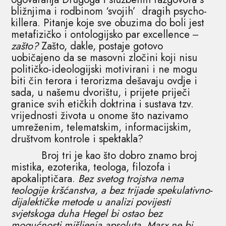
bližnjima i rodbinom ‘svojih’ dragih psycho-
killera. Pitanje koje sve obuzima do boli jest
metafizičko i ontologijsko par excellence ‒
zašto?
Zašto, dakle, postaje gotovo
uobičajeno da se masovni zločini koji nisu
političko-ideologijski motivirani i ne mogu
biti čin terora i terorizma dešavaju ovdje i
sada, u našemu dvorištu, i prijete priječi
granice svih etičkih doktrina i sustava tzv.
vrijednosti života u onome što nazivamo
umreženim, telematskim, informacijskim,
društvom kontrole i spektakla?
Broj tri je kao što dobro znamo broj
mistika, ezoterika, teologa, filozofa i
apokaliptičara.
Bez svetog trojstva nema
teologije kršćanstva, a bez trijade spekulativno-
dijalektičke metode u analizi povijesti
svjetskoga duha Hegel bi ostao bez
mogućnosti mišljenja apsoluta. Marx ne bi