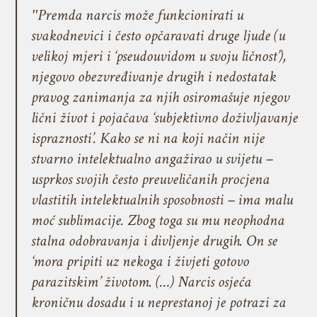
ʺPremda narcis može funkcionirati u
svakodnevici i često opčaravati druge ljude (u
velikoj mjeri i ‘pseudouvidom u svoju ličnost’),
njegovo obezvređivanje drugih i nedostatak
pravog zanimanja za njih osiromašuje njegov
lični život i pojačava ‘subjektivno doživljavanje
ispraznosti’. Kako se ni na koji način nije
stvarno intelektualno angažirao u svijetu –
usprkos svojih često preuveličanih procjena
vlastitih intelektualnih sposobnosti – ima malu
moć sublimacije. Zbog toga su mu neophodna
stalna odobravanja i divljenje drugih. On se
‘mora pripiti uz nekoga i živjeti gotovo
parazitskim’ životom. (…) Narcis osjeća
kroničnu dosadu i u neprestanoj je potrazi za