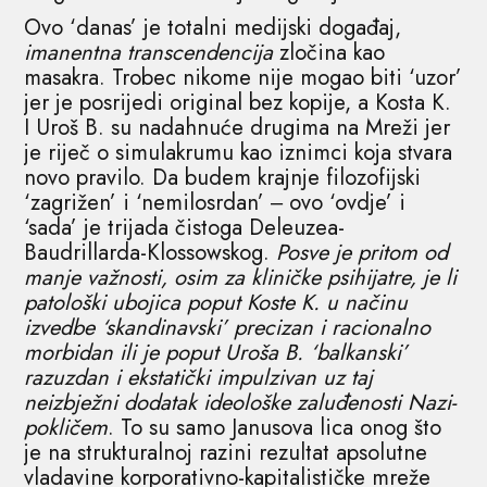
Ovo ‘danas’ je totalni medijski događaj,
imanentna transcendencija
zločina kao
masakra. Trobec nikome nije mogao biti ‘uzor’
jer je posrijedi original bez kopije, a Kosta K.
I Uroš B. su nadahnuće drugima na Mreži jer
je riječ o simulakrumu kao iznimci koja stvara
novo pravilo. Da budem krajnje filozofijski
‘zagrižen’ i ‘nemilosrdan’ ‒ ovo ‘ovdje’ i
‘sada’ je trijada čistoga Deleuzea-
Baudrillarda-Klossowskog.
Posve je pritom od
manje važnosti, osim za kliničke psihijatre, je li
patološki ubojica poput Koste K. u načinu
izvedbe ‘skandinavski’ precizan i racionalno
morbidan ili je poput Uroša B. ‘balkanski’
razuzdan i ekstatički impulzivan uz taj
neizbježni dodatak ideološke zaluđenosti Nazi-
pokličem
. To su samo Janusova lica onog što
je na strukturalnoj razini rezultat apsolutne
vladavine korporativno-kapitalističke mreže