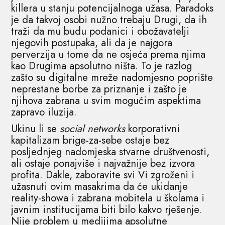
killera u stanju potencijalnoga užasa. Paradoks
je da takvoj osobi nužno trebaju Drugi, da ih
traži da mu budu podanici i obožavatelji
njegovih postupaka, ali da je najgora
perverzija u tome da ne osjeća prema njima
kao Drugima apsolutno ništa. To je razlog
zašto su digitalne mreže nadomjesno poprište
neprestane borbe za priznanje i zašto je
njihova zabrana u svim mogućim aspektima
zapravo iluzija.
Ukinu li se
social networks
korporativni
kapitalizam brige-za-sebe ostaje bez
posljednjeg nadomjeska stvarne društvenosti,
ali ostaje ponajviše i najvažnije bez izvora
profita. Dakle, zaboravite svi Vi zgroženi i
užasnuti ovim masakrima da će ukidanje
reality-showa i zabrana mobitela u školama i
javnim institucijama biti bilo kakvo rješenje.
Nije problem u medijima apsolutne