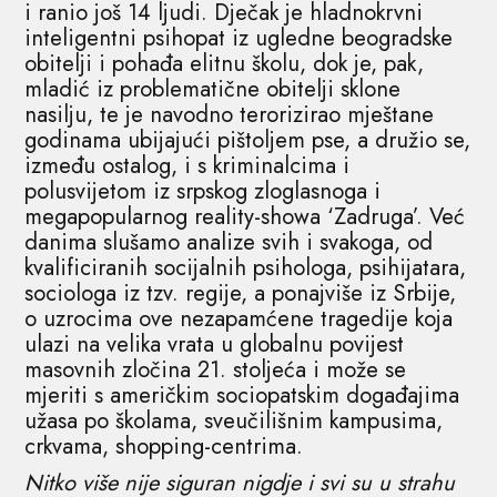
i ranio još 14 ljudi. Dječak je hladnokrvni
inteligentni psihopat iz ugledne beogradske
obitelji i pohađa elitnu školu, dok je, pak,
mladić iz problematične obitelji sklone
nasilju, te je navodno terorizirao mještane
godinama ubijajući pištoljem pse, a družio se,
između ostalog, i s kriminalcima i
polusvijetom iz srpskog zloglasnoga i
megapopularnog reality-showa ‘Zadruga’. Već
danima slušamo analize svih i svakoga, od
kvalificiranih socijalnih psihologa, psihijatara,
sociologa iz tzv. regije, a ponajviše iz Srbije,
o uzrocima ove nezapamćene tragedije koja
ulazi na velika vrata u globalnu povijest
masovnih zločina 21. stoljeća i može se
mjeriti s američkim sociopatskim događajima
užasa po školama, sveučilišnim kampusima,
crkvama, shopping-centrima.
Nitko više nije siguran nigdje i svi su u strahu