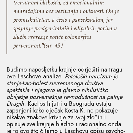
trenutnom bliskošću, za emocionalnim
nadražajima bez vezivanja i ovisnosti. On je
promiskuitetan, a često i panseksualan, jer
spajanje predgenitalnih i edipalnih poriva u
službi regresije potiče polimorfnu
perverznost.ʺ(str. 45.)
Budimo naposljetku krajnje odrješiti na tragu
ove Laschove analize.
Patološki narcizam je
stanje-kao-bolest suvremenoga društva
spektakla i njegovo je glavno nihilističko
obilježje posvemašnja ravnodušnost na patnje
Drugih.
Kad psihijatri u Beogradu ostaju
zapanjeni kako dječak Kosta K. ne pokazuje
nikakve znakove krivnje za svoj zločin i
opisuje sve krajnje hladno i racionalno onda
je to ovo što čitamo u Laschovu opisu psycho-