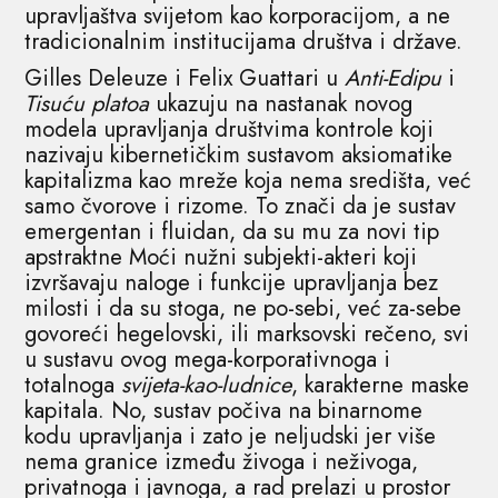
upravljaštva svijetom kao korporacijom, a ne
tradicionalnim institucijama društva i države.
Gilles Deleuze i Felix Guattari u
Anti-Edipu
i
Tisuću platoa
ukazuju na nastanak novog
modela upravljanja društvima kontrole koji
nazivaju kibernetičkim sustavom aksiomatike
kapitalizma kao mreže koja nema središta, već
samo čvorove i rizome. To znači da je sustav
emergentan i fluidan, da su mu za novi tip
apstraktne Moći nužni subjekti-akteri koji
izvršavaju naloge i funkcije upravljanja bez
milosti i da su stoga, ne po-sebi, već za-sebe
govoreći hegelovski, ili marksovski rečeno, svi
u sustavu ovog mega-korporativnoga i
totalnoga
svijeta-kao-ludnice
, karakterne maske
kapitala. No, sustav počiva na binarnome
kodu upravljanja i zato je neljudski jer više
nema granice između živoga i neživoga,
privatnoga i javnoga, a rad prelazi u prostor