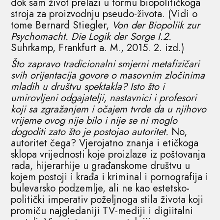
dok sam život prelazi u formu biopolitičkoga
stroja za proizvodnju pseudo-života. (Vidi o
tome Bernard Stiegler,
Von der Biopoliik zur
Psychomacht. Die Logik der Sorge I.2.
Suhrkamp, Frankfurt a. M., 2015. 2. izd.)
Što zapravo tradicionalni smjerni metafizičari
svih orijentacija govore o masovnim zločinima
mladih u društvu spektakla? Isto što i
umirovljeni odgajatelji, nastavnici i profesori
koji sa zgražanjem i očajem tvrde da u njihovo
vrijeme ovog nije bilo i nije se ni moglo
dogoditi zato što je postojao autoritet.
No,
autoritet čega? Vjerojatno znanja i etičkoga
sklopa vrijednosti koje proizlaze iz poštovanja
rada, hijerarhije u građanskome društvu u
kojem postoji i krađa i kriminal i pornografija i
bulevarsko podzemlje, ali ne kao estetsko-
politički imperativ poželjnoga stila života koji
promiču najgledaniji TV-mediji i digiitalni