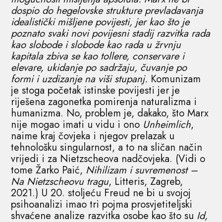
dospio do hegelovske strukture prevladavanja
idealistički mišljene povijesti, jer kao što je
poznato svaki novi povijesni stadij razvitka rada
kao slobode i slobode kao rada u žrvnju
kapitala zbiva se kao tollere, conservare i
elevare, ukidanje po sadržaju, čuvanje po
formi i uzdizanje na viši stupanj.
Komunizam
je stoga početak istinske povijesti jer je
riješena zagonetka pomirenja naturalizma i
humanizma. No, problem je, dakako, što Marx
nije mogao imati u vidu i ono
Unheimlich
,
naime kraj čovjeka i njegov prelazak u
tehnološku singularnost, a to na sličan način
vrijedi i za Nietzscheova nadčovjeka. (Vidi o
tome Žarko Paić,
Nihilizam i suvremenost –
Na Nietzscheovu tragu
, Litteris, Zagreb,
2021.) U 20. stoljeću Freud ne bi u svojoj
psihoanalizi imao tri pojma prosvjetiteljski
shvaćene analize razvitka osobe kao što su
Id,