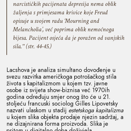
narcističkih pacijenata depresija nema oblik
žaljenja s primjesama krivice koje Freud
opisuje u svojem radu ‘Mourning and
Melancholia’, već poprima oblik nemoćnoga
bijesa. Pacijent osjeća da je poražen od vanjskih
sila.ʺ (str. 44-45.)
Lacshova je analiza simultano dovođenje u
svezu razvitka američkoga potrošačkog stila
života s kapitalizmom u kojem tzv. javne
osobe iz svijeta show-biznisa već 1970ih
godina određuju smjer onog što će u 21.
stoljeću francuski sociolog Gilles Lipovetsky
nazvati ulaskom u stadij
estetskoga kapitalizma
u kojem slika objekta prodaje njezin sadržaj, a
ne dizajnirana forma proizvoda. Slika je
pritom u digitalno doba doživjela