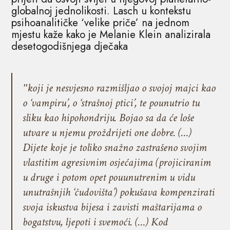
globalnoj jednolikosti. Lasch u kontekstu
psihoanalitičke ‘velike priče’ na jednom
mjestu kaže kako je Melanie Klein analizirala
desetogodišnjega dječaka
ʺkoji je nesvjesno razmišljao o svojoj majci kao
o ‘vampiru’, o ‘strašnoj ptici’, te pounutrio tu
sliku kao hipohondriju. Bojao sa da će loše
utvare u njemu proždrijeti one dobre. (…)
Dijete koje je toliko snažno zastrašeno svojim
vlastitim agresivnim osjećajima (projiciranim
u druge i potom opet pouunutrenim u vidu
unutrašnjih ‘čudovišta’) pokušava kompenzirati
svoja iskustva bijesa i zavisti maštarijama o
bogatstvu, ljepoti i svemoći. (…) Kod