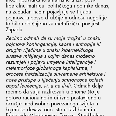
liberalnu matricu političkoga i politike danas,
na začudan način pojavljuje se trijada
pojmova u posve drukčijem odnosu negoli je
to bilo uobičajeno za metafizičku povijest
Zapada.
Recimo odmah da su moje ‘trojke’ u znaku
pojmova kontingencije, kaosa i entropije ili
drugim riječima u znaku kibernetičkoga
sustava mišljenja s kojim danas možemo
razumjeti i pojavu umjetne inteligencije i
metamorfoze globalnoga kapitalizma, i
procese fraktalizacije suvremene arhitekture i
nove pristupe u liječenju smrtonosne bolesti
poput leukemije, i-i, a ne ili-ili.
Odmah dalje
recimo da valja razlikovati u onome što je
gotovo racionalno-intuitivno postavljeno u
okružje međusobno povezanoga svijeta u
kojem se dešava ono isto u razlikama i u
Beogradu-Mladenovcu, Texasu, Stockholmu,