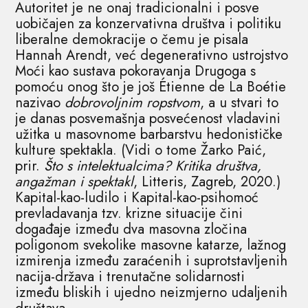
Autoritet je ne onaj tradicionalni i posve
uobičajen za konzervativna društva i politiku
liberalne demokracije o čemu je pisala
Hannah Arendt, već degenerativno ustrojstvo
Moći kao sustava pokoravanja Drugoga s
pomoću onog što je još Étienne de La Boétie
nazivao
dobrovoljnim ropstvom
, a u stvari to
je danas posvemašnja posvećenost vladavini
užitka u masovnome barbarstvu hedonističke
kulture spektakla. (Vidi o tome Žarko Paić,
prir.
Što s intelektualcima? Kritika društva,
angažman i spektakl
, Litteris, Zagreb, 2020.)
Kapital-kao-ludilo i Kapital-kao-psihomoć
prevladavanja tzv. krizne situacije čini
događaje između dva masovna zločina
poligonom svekolike masovne katarze, lažnog
izmirenja između zaraćenih i suprotstavljenih
nacija-država i trenutačne solidarnosti
između bliskih i ujedno neizmjerno udaljenih