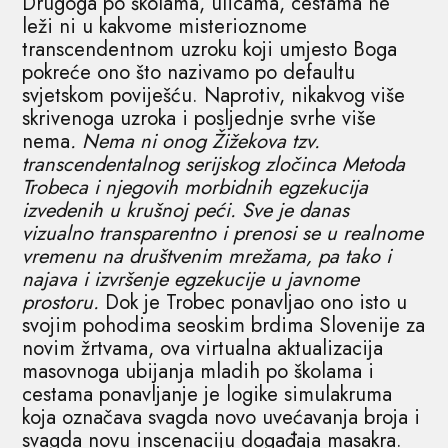
Drugoga po školama, ulicama, cestama ne
leži ni u kakvome misterioznome
transcendentnom uzroku koji umjesto Boga
pokreće ono što nazivamo po defaultu
svjetskom poviješću. Naprotiv, nikakvog više
skrivenoga uzroka i posljednje svrhe više
nema
. Nema ni onog Žižekova tzv.
transcendentalnog serijskog zločinca Metoda
Trobeca i njegovih morbidnih egzekucija
izvedenih u krušnoj peći. Sve je danas
vizualno transparentno i prenosi se u realnome
vremenu na društvenim mrežama, pa tako i
najava i izvršenje egzekucije u javnome
prostoru.
Dok je Trobec ponavljao ono isto u
svojim pohodima seoskim brdima Slovenije za
novim žrtvama, ova virtualna aktualizacija
masovnoga ubijanja mladih po školama i
cestama ponavljanje je logike simulakruma
koja označava svagda novo uvećavanja broja i
svagda novu inscenaciju događaja masakra.