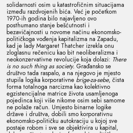
solidarnosti osim u katastrofičnim situacijama
između razdvojenih bića. Već je početkom
1970-ih godina bilo najavljeno ovo
posthumano stanje bešćutnosti i
bezavičajnosti u novome načinu ekonomsko-
političkoga vođenja kapitalizma na Zapadu,
kad je lady Margaret Thatcher izrekla onu
zloglasnu rečenicu kao bit neoliberalizma i
neokonzervativne revolucije koja dolazi:
There
is no such thing as society.
Građansko se
društvo tada raspalo, a na njegovo je mjesto
stupila logika korporativne
brige-za-sebe
, čista
forma totalnoga narcizma kao kolektivno
egzistencijalne matrice života usamljenoga
pojedinca koji više nikome osim sebi samome
ne polaže račun. Umjesto binarne logike
države i društva, dobili smo korporativnu
ekonomsko-političku autokraciju u kojoj sve
postaje robom i sve se objektivira u kapital,