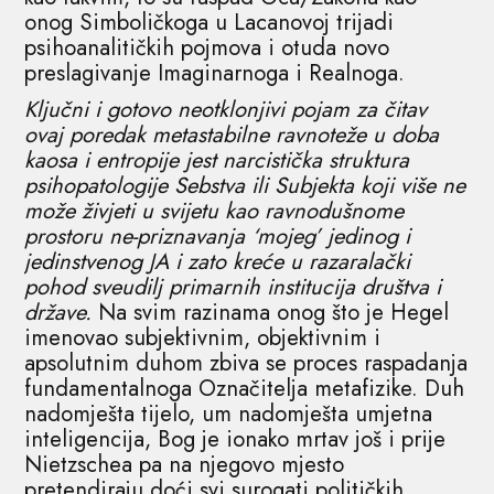
onog Simboličkoga u Lacanovoj trijadi
psihoanalitičkih pojmova i otuda novo
preslagivanje Imaginarnoga i Realnoga.
Ključni i gotovo neotklonjivi pojam za čitav
ovaj poredak metastabilne ravnoteže u doba
kaosa i entropije jest narcistička struktura
psihopatologije Sebstva ili Subjekta koji više ne
može živjeti u svijetu kao ravnodušnome
prostoru ne-priznavanja ‘mojeg’ jedinog i
jedinstvenog JA i zato kreće u razaralački
pohod sveudilj primarnih institucija društva i
države.
Na svim razinama onog što je Hegel
imenovao subjektivnim, objektivnim i
apsolutnim duhom zbiva se proces raspadanja
fundamentalnoga Označitelja metafizike. Duh
nadomješta tijelo, um nadomješta umjetna
inteligencija, Bog je ionako mrtav još i prije
Nietzschea pa na njegovo mjesto
pretendiraju doći svi surogati političkih