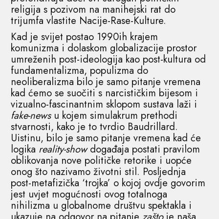
religija s pozivom na manihejski rat do
trijumfa vlastite Nacije-Rase-Kulture.
Kad je svijet postao 1990ih krajem
komunizma i dolaskom globalizacije prostor
umreženih post-ideologija kao post-kultura od
fundamentalizma, populizma do
neoliberalizma bilo je samo pitanje vremena
kad ćemo se suočiti s narcističkim bijesom i
vizualno-fascinantnim sklopom sustava laži i
fake-news
u kojem simulakrum prethodi
stvarnosti, kako je to tvrdio Baudrillard.
Uistinu, bilo je samo pitanje vremena kad će
logika
reality-show
događaja postati pravilom
oblikovanja nove političke retorike i uopće
onog što nazivamo životni stil. Posljednja
post-metafizička ‘trojka’ o kojoj ovdje govorim
jest uvjet mogućnosti ovog totalnoga
nihilizma u globalnome društvu spektakla i
ukazuje na odgovor na pitanje
zašto
je naša