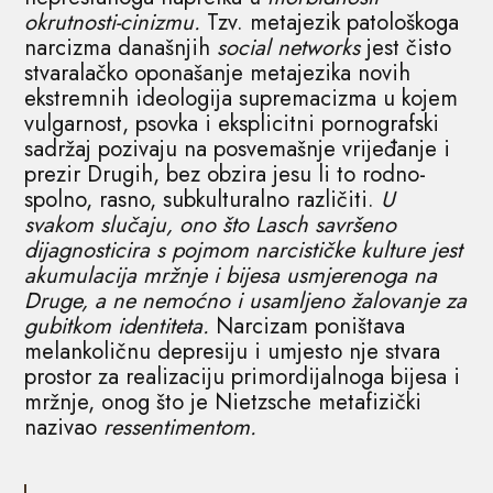
okrutnosti-cinizmu.
Tzv. metajezik patološkoga
narcizma današnjih
social networks
jest čisto
stvaralačko oponašanje metajezika novih
ekstremnih ideologija supremacizma u kojem
vulgarnost, psovka i eksplicitni pornografski
sadržaj pozivaju na posvemašnje vrijeđanje i
prezir Drugih, bez obzira jesu li to rodno-
spolno, rasno, subkulturalno različiti.
U
svakom slučaju, ono što Lasch savršeno
dijagnosticira s pojmom narcističke kulture jest
akumulacija mržnje i bijesa usmjerenoga na
Druge, a ne nemoćno i usamljeno žalovanje za
gubitkom identiteta.
Narcizam poništava
melankoličnu depresiju i umjesto nje stvara
prostor za realizaciju primordijalnoga bijesa i
mržnje, onog što je Nietzsche metafizički
nazivao
ressentimentom.