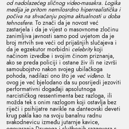
od nadolazećeg sličnog video-masakra. Logika
medija je pritom nemilosrdno hiperrealistička i
počiva na shvaćanju pojma aktualnosti u doba
tehnosfere.
To znači da je novost već
zastarjela i da je vijest o masovnome zločinu
zanimljiva javnosti samo pod uvjetom da je
broj mrtvih sve veći od prijašnjih slučajeva i
da je egzekutor morbidni
celebrity
koji
načinom izvedbe i svojim činom priznanja,
ako se preda policiji i ostane živ ili ne izvrši
samoubojstvo nakon svojeg ubilačkoga
pohoda, nadilazi ono što je
već viđeno.
Iz
ovog je već bjelodano da su posrijedi jezoviti
performativni događaji apsolutnoga
narcističkog ressentimenta bez razloga, ili
možda tek s onim razlogom koji ostavlja bez
riječi i psihijatre navikle na danteovski deveti
krug pakla kao na svoju banalnu radnu
svakodnevicu između jutarnje kavice,
ogovaranja Drugoga i službenih razgovora s