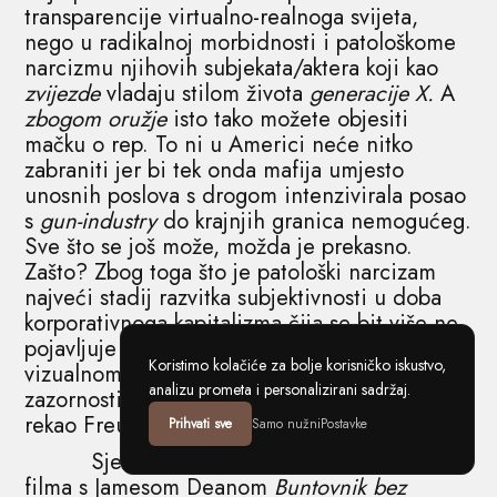
transparencije virtualno-realnoga svijeta,
nego u radikalnoj morbidnosti i patološkome
narcizmu njihovih subjekata/aktera koji kao
zvijezde
vladaju stilom života
generacije X.
A
zbogom oružje
isto tako možete objesiti
mačku o rep. To ni u Americi neće nitko
zabraniti jer bi tek onda mafija umjesto
unosnih poslova s drogom intenzivirala posao
s
gun-industry
do krajnjih granica nemogućeg.
Sve što se još može, možda je prekasno.
Zašto? Zbog toga što je patološki narcizam
najveći stadij razvitka subjektivnosti u doba
korporativnoga kapitalizma čija se bit više ne
pojavljuje u formi robe kao robe, nego u
Koristimo kolačiće za bolje korisničko iskustvo,
vizualnome fetišu ljudskoga tijela kao užitka i
analizu prometa i personalizirani sadržaj.
zazornosti u čistoj sublimaciji, kako bi to
rekao Freud,
s onu stranu načela ugode.
Prihvati sve
Samo nužni
Postavke
Sjetimo li se danas već zaboravljenoga
filma s Jamesom Deanom
Buntovnik bez