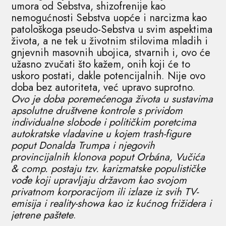
umora od Sebstva, shizofrenije kao
nemogućnosti Sebstva uopće i narcizma kao
patološkoga pseudo-Sebstva u svim aspektima
života, a ne tek u životnim stilovima mladih i
gnjevnih masovnih ubojica, stvarnih i, ovo će
užasno zvučati što kažem, onih koji će to
uskoro postati, dakle potencijalnih. Nije ovo
doba bez autoriteta, već upravo suprotno.
Ovo je doba poremećenoga života u sustavima
apsolutne društvene kontrole s prividom
individualne slobode i političkim poretcima
autokratske vladavine u kojem trash-figure
poput Donalda Trumpa i njegovih
provincijalnih klonova poput Orbána, Vučića
& comp. postaju tzv. karizmatske populističke
vođe koji upravljaju državom kao svojom
privatnom korporacijom ili izlaze iz svih TV-
emisija i reality-showa kao iz kućnog frižidera i
jetrene paštete
.