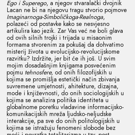
Ego i Superego
, a njegov stvaralački dvojnik
Lacan ne bi na njegovu tragu stvorio pojmove
Imaginarnoga-Simboličkoga-Realnoga
,
polazeći od postavke kako se nesvjesno
artikulira kao jezik. Zar Vas već ne boli glava
od ovih silnih trojki i trijada u misaonim
formama stvorenim za pokušaj da dohvatimo
misterij života u evolucijsko-revolucijskome
razvitku? Izdržite, jer bit će ih još. U svim
mojim dosadašnjim knjigama posvećenim
pojmu
tehnosfere,
od onih filozofijskih u
kojima se promišlja estetički način zbivanja
suvremene umjetnosti, ahitekture, dizajna,
mode i književnosti, do onih sociologijskih u
kojima se analizira politika identiteta u
globalnome poretku vladavine informacijsko-
komunikacijskih mreža ljudsko-neljudske
interakcije, pa sve do onih politologijskih u
kojima se istražuju fenomeni slobode bez
moći i povratka totalitarizma u tzv. post-