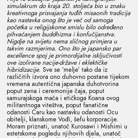
simulakrum do kraja 20. stoljeća bio u znaku
kreativnoga prisvajanja tuđih misaonih tradicija
kao nastavka onog što je već od samoga
početka u religijskome smislu bilo određeno
pihvaćanjem buddhizma i konfučijanstva.
Nigdje na svijetu nema sličnog primjera u
takvim razmjerima. Ono što je japansko par
excellence spoj je primordijalne isključivosti
ove izolirane nacije-države i eklektičke
hibridizacije
. Sve se ‘melje’ tako da iz
različitih izvora ono duhovno postane tijekom
vremena autentična japanska duhotvorina
poput zena i ceremonije čaja, poput
samurajskoga mača i etičkoga Koana ovog
militantnoga viteštva, poput fanatične
odanosti Caru kao nastavku odanosti Ocu
obitelji, klanskome Vođi, šefu korporacije.
Moram priznati, unatoč Kurosawi i Mishimi u
estetskome pogledu njihovih djela, unatoč