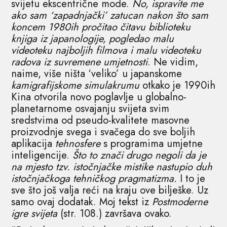
svijetu ekscentrične mode.
No, ispravite me
ako sam ‘zapadnjački’ zatucan nakon što sam
koncem 1980ih pročitao čitavu biblioteku
knjiga iz japanologije, pogledao malu
videoteku najboljih filmova i malu videoteku
radova iz suvremene umjetnosti
. Ne vidim,
naime, više ništa ‘veliko’ u japanskome
kamigrafijskome simulakrumu
otkako je 1990ih
Kina otvorila novo poglavlje u globalno-
planetarnome osvajanju svijeta svim
sredstvima od pseudo-kvalitete masovne
proizvodnje svega i svačega do sve boljih
aplikacija
tehnosfere
s programima umjetne
inteligencije.
Što to znači drugo negoli da je
na mjesto tzv. istočnjačke mistike nastupio duh
istočnjačkoga tehničkog pragmatizma.
I to je
sve što još valja reći na kraju ove bilješke. Uz
samo ovaj dodatak. Moj tekst iz
Postmoderne
igre svijeta
(str. 108.) završava ovako.