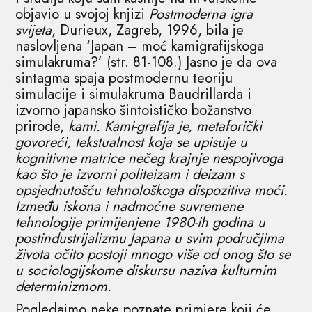
objavio u svojoj knjizi
Postmoderna igra
svijeta
, Durieux, Zagreb, 1996, bila je
naslovljena ‘Japan – moć kamigrafijskoga
simulakruma?’ (str. 81-108.) Jasno je da ova
sintagma spaja postmodernu teoriju
simulacije i simulakruma Baudrillarda i
izvorno japansko šintoističko božanstvo
prirode,
kami. Kami-grafija je, metaforički
govoreći, tekstualnost koja se upisuje u
kognitivne matrice nečeg krajnje nespojivoga
kao što je izvorni politeizam i deizam s
opsjednutošću
tehnološkoga dispozitiva moći.
Između iskona i nadmoćne suvremene
tehnologije primijenjene 1980-ih godina u
postindustrijalizmu Japana u svim područjima
života očito postoji mnogo više od onog što se
u sociologijskome diskursu naziva kulturnim
determinizmom.
Pogledajmo neke poznate primjere koji će