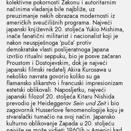
kolektivne pokornosti Zakonu i autoritarnim
načinima vladanja bile najbliže, uz
preuzimanje nekih obrazaca modernosti iz
američkih sveučilišnih programa. Najveći
japanski književnik 20. stoljeća Yukio Mishima,
inače fanatični militarist i nacionalist koji je
nakon neuspješnoga ‘puča’ protiv
demokratske vlasti poslijeratnoga Japana
izvršio ritualni seppuku, bio je posve začaran
Proustom i Dostojevskim, dok je najveći
japanski filmski redatelj Akira Kurosawa u
nekoliko navrata govorio koliko su ga
flamansko slikarstvo i francuski impresionizam
estetski oblikovali. Naposljetku, najveći
japanski filozof 20. stoljeća Kitaru Nishida
prevodio je Heideggerov
Sein und Zeit
i bio
zagovornik Husserlove fenomenologije koju je
stvaralački tumačio na svoj način. Japansko
kulturno oblikovanje Zapada u 20. stoljeću
najviše se može vidjeti 1960ih u Americi kad