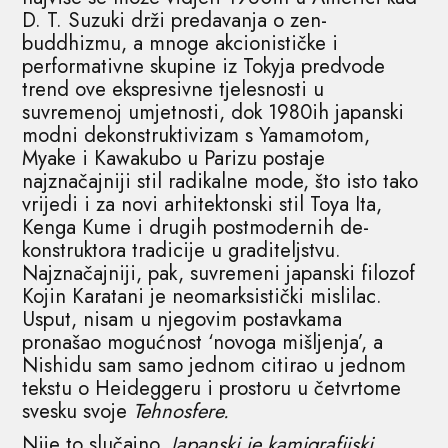
D. T. Suzuki drži predavanja o zen-
buddhizmu, a mnoge akcionističke i
performativne skupine iz Tokyja predvode
trend ove ekspresivne tjelesnosti u
suvremenoj umjetnosti, dok 1980ih japanski
modni dekonstruktivizam s Yamamotom,
Myake i Kawakubo u Parizu postaje
najznačajniji stil radikalne mode, što isto tako
vrijedi i za novi arhitektonski stil Toya Ita,
Kenga Kume i drugih postmodernih de-
konstruktora tradicije u graditeljstvu.
Najznačajniji, pak, suvremeni japanski filozof
Kojin Karatani je neomarksistički mislilac.
Usput, nisam u njegovim postavkama
pronašao mogućnost ‘novoga mišljenja’, a
Nishidu sam samo jednom citirao u jednom
tekstu o Heideggeru i prostoru u četvrtome
svesku svoje
Tehnosfere.
Nije to slučajno.
Japanski je kamigrafijski