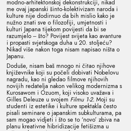
modno-arhitektonskoj dekonstrukciji, nikad
me ovaj japanski šinto-kolektivizam naroda i
kulture nije dodirnuo da bih mislio kako je
nužno znati sve o filozofiji, umjetnosti i
kulturi Japana tijekom povijesti da bi se
razumjelo ‒ što? Povijest svijeta kao avanture
i propasti svjetskoga duha u 20. stoljeću?
Nikad više nakon toga nisam napisao ništa o
Japanu.
Doduše, nisam baš mnogo ni čitao njihove
književnike koji su počeli dobivati Nobelovu
nagradu, kao ni gledao filmove njihovih
novijih redatelja nakon velikog modernizma s
Kurosawom i Ozuom, koji visoko uvažava i
Gilles Deleuze u svojem
Filmu 1-2.
Moji su
studenti iz estetike i kulture spektakla često
pisali seminare o japanskim subkulturama, pa
sam mogao vidjeti i što se to ‘novo’ zbiva na
planu kreativne hibridizacije fetišizma u