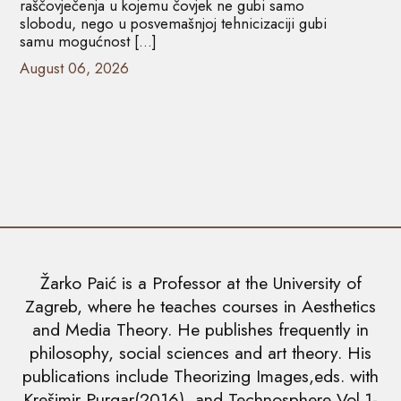
raščovječenja u kojemu čovjek ne gubi samo
slobodu, nego u posvemašnjoj tehnicizaciji gubi
samu mogućnost […]
August 06, 2026
Žarko Paić is a Professor at the University of
Zagreb, where he teaches courses in Aesthetics
and Media Theory. He publishes frequently in
philosophy, social sciences and art theory. His
publications include Theorizing Images,eds. with
Krešimir Purgar(2016), and Technosphere Vol.1-