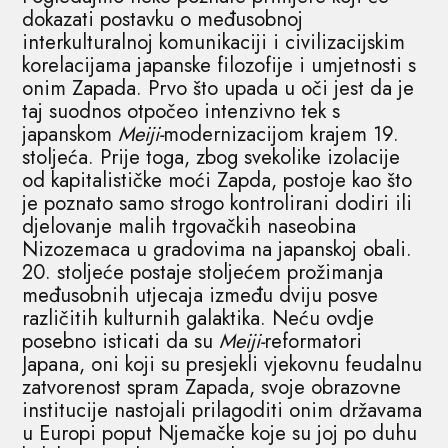
dokazati postavku o međusobnoj
interkulturalnoj komunikaciji i civilizacijskim
korelacijama japanske filozofije i umjetnosti s
onim Zapada. Prvo što upada u oči jest da je
taj suodnos otpočeo intenzivno tek s
japanskom
Meiji-
modernizacijom krajem 19.
stoljeća. Prije toga, zbog svekolike izolacije
od kapitalističke moći Zapda, postoje kao što
je poznato samo strogo kontrolirani dodiri ili
djelovanje malih trgovačkih naseobina
Nizozemaca u gradovima na japanskoj obali.
20. stoljeće postaje stoljećem prožimanja
međusobnih utjecaja između dviju posve
različitih kulturnih galaktika. Neću ovdje
posebno isticati da su
Meiji-
reformatori
Japana, oni koji su presjekli vjekovnu feudalnu
zatvorenost spram Zapada, svoje obrazovne
institucije nastojali prilagoditi onim državama
u Europi poput Njemačke koje su joj po duhu