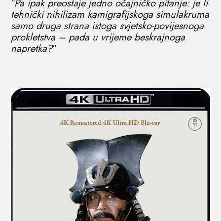
ʺPa ipak preostaje jedno očajničko pitanje: je li
tehnički nihilizam kamigrafijskoga simulakruma
samo druga strana istoga svjetsko-povijesnoga
prokletstva – pada u vrijeme beskrajnoga
napretka?ʺ