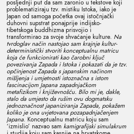
posljednji put da sam zaronio u tekstove koji
problematiziraju tzv. mistiku Istoka, iako je
Japan od samoga početka ovaj istočnjački
duhovni supstrat ponajprije indijsko-
tibetskoga buddhizma prisvojio i
transformirao za svoje shvaćanje kulture.
Na
tvrdoglav način nastojao sam krajnje kultur-
deterministički stvoriti konceptualnu matricu
koja će funkcionirati kao čarobni ključ
povezivanja Zapada i Istoka i pokazati da je tzv.
opčinjenost Zapada s japanskim načinom
mišljenja i umjetnosti istoznačna s istom
fascinacijom Japana zapadnjačkom
metafizikom i književnošću. Bilo mi je, dakle,
stalo da umjesto da rušim ovu dogmatsku
jednoznačnost japaniziranja Zapada, pokažem
koliko je ona uvjetovana pozapadnjačenjem
Japana
. Konceptualnu matricu koju sam
‘izmislio’ nazvao sam
kamigrafijski simulakrum
i studija koju sam kasnije na hrvatskome