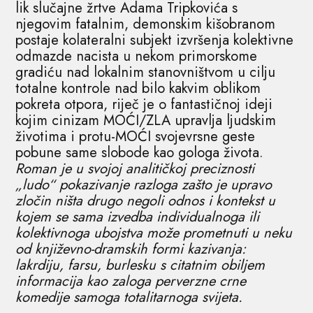
lik slučajne žrtve Adama Tripkovića s
njegovim fatalnim, demonskim kišobranom
postaje kolateralni subjekt izvršenja kolektivne
odmazde nacista u nekom primorskome
gradiću nad lokalnim stanovništvom u cilju
totalne kontrole nad bilo kakvim oblikom
pokreta otpora, riječ je o fantastičnoj ideji
kojim cinizam MOĆI/ZLA upravlja ljudskim
životima i protu-MOĆI svojevrsne geste
pobune same slobode kao gologa života.
Roman je u svojoj analitičkoj preciznosti
„ludo“ pokazivanje razloga zašto je upravo
zločin ništa drugo negoli odnos i kontekst u
kojem se sama izvedba individualnoga ili
kolektivnoga ubojstva može prometnuti u neku
od književno-dramskih formi kazivanja:
lakrdiju, farsu, burlesku s citatnim obiljem
informacija kao zaloga perverzne crne
komedije samoga totalitarnoga svijeta.