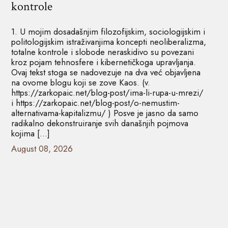
kontrole
1. U mojim dosadašnjim filozofijskim, sociologijskim i
politologijskim istraživanjima koncepti neoliberalizma,
totalne kontrole i slobode neraskidivo su povezani
kroz pojam tehnosfere i kibernetičkoga upravljanja.
Ovaj tekst stoga se nadovezuje na dva već objavljena
na ovome blogu koji se zove Kaos. (v.
https://zarkopaic.net/blog-post/ima-li-rupa-u-mrezi/
i https://zarkopaic.net/blog-post/o-nemustim-
alternativama-kapitalizmu/ ) Posve je jasno da samo
radikalno dekonstruiranje svih današnjih pojmova
kojima […]
August 08, 2026