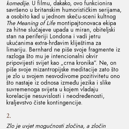
komedije.
U filmu, dakako, ovo funkcionira
savršeno u britanskim humorističkim serijama,
a osobito kad u jednom skeču-sceni kultnog
The Meaning of Life
montipajtonovaca ekipa
za hitne slučajeve upada u miran, obiteljski
stan na periferiji Londona i vadi jetru
ukućanima extra-hrđavim kliještima za
limariju. Bernhard ne piše svoje fragmente iz
razloga što mu je intencionalni okvir
pripovijesti svijet kao „crna kronika“. Ne, on
piše svoje mizantropijske meditacije zato što
je zlo u svojem nesvodivome pozitivitetu ono
što nastaje iz odnosa između jezika i slike
suvremenoga svijeta u kojem vladaju
korelacije nesuvislosti i neodređenosti,
kraljevstvo čiste kontingencije.
2.
Zlo je uvjet mogućnosti zločina, a zločin