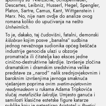
Descartes, Leibniz, Husserl, Hegel, Spengler,
Platon, Sartre, Camus, Kant, Wittgenstein i
Marx. No, nije nam ovdje do analize ovog
romana koliko do upućivanja na nešto
Unheimlich.
To je, dakako, taj čudovišni, fatalni, demonski
kišobran
kojim posve „banalna“ sudbina
jednog nevažnoga sudionika općeg beščaća
industrije genocida ulazi u obzorje
promatrača ili čitatelja kao eksces jedne
cinično-destruktivne lakrdije. Izvršenje zločina
dramatskim i dramskim sredstvima velike
predstave za „narod“ nalik srednjovjekovnim i
baroknim izvršenjima javnoga smaknuća
vješanjem poprima ovim
svetim-svjetovnim
readymadeom
u rukama Adama Tripkovića
slučaj
metafizičke lakrdije.
Umjesto ganuća i
samilosti klasične estetske figure katarze
publike koju je patentirao Aristotel u
Poetici