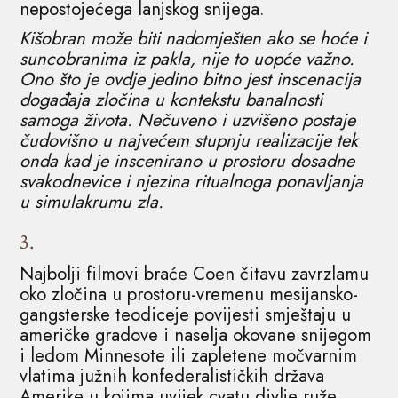
nepostojećega lanjskog snijega.
Kišobran može biti nadomješten ako se hoće i
suncobranima iz pakla, nije to uopće važno.
Ono što je ovdje jedino bitno jest inscenacija
događaja zločina u kontekstu banalnosti
samoga života. Nečuveno i uzvišeno postaje
čudovišno u najvećem stupnju realizacije tek
onda kad je inscenirano u prostoru dosadne
svakodnevice i njezina ritualnoga ponavljanja
u simulakrumu zla.
3.
Najbolji filmovi braće Coen čitavu zavrzlamu
oko zločina u prostoru-vremenu mesijansko-
gangsterske teodiceje povijesti smještaju u
američke gradove i naselja okovane snijegom
i ledom Minnesote ili zapletene močvarnim
vlatima južnih konfederalističkih država
Amerike u kojima uvijek cvatu divlje ruže