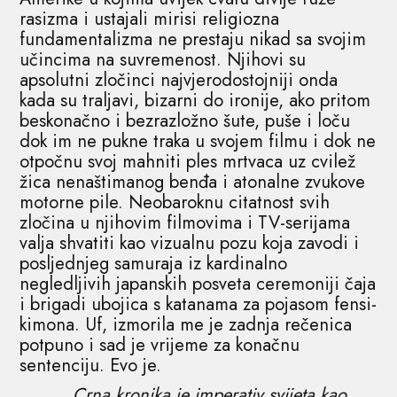
rasizma i ustajali mirisi religiozna
fundamentalizma ne prestaju nikad sa svojim
učincima na suvremenost. Njihovi su
apsolutni zločinci najvjerodostojniji onda
kada su traljavi, bizarni do ironije, ako pritom
beskonačno i bezrazložno šute, puše i loču
dok im ne pukne traka u svojem filmu i dok ne
otpočnu svoj mahniti ples mrtvaca uz cvilež
žica nenaštimanog benđa i atonalne zvukove
motorne pile. Neobaroknu citatnost svih
zločina u njihovim filmovima i TV-serijama
valja shvatiti kao vizualnu pozu koja zavodi i
posljednjeg samuraja iz kardinalno
negledljivih japanskih posveta ceremoniji čaja
i brigadi ubojica s katanama za pojasom fensi-
kimona. Uf, izmorila me je zadnja rečenica
potpuno i sad je vrijeme za konačnu
sentenciju. Evo je.
Crna kronika je imperativ svijeta kao