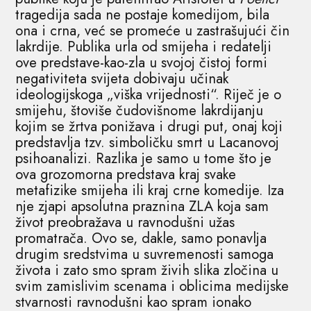
tragedija sada ne postaje komedijom, bila
ona i crna, već se promeće u zastrašujući čin
lakrdije. Publika urla od smijeha i redatelji
ove predstave-kao-zla u svojoj čistoj formi
negativiteta svijeta dobivaju učinak
ideologijskoga „viška vrijednosti“. Riječ je o
smijehu, štoviše čudovišnome lakrdijanju
kojim se žrtva ponižava i drugi put, onaj koji
predstavlja tzv. simboličku smrt u Lacanovoj
psihoanalizi. Razlika je samo u tome što je
ova grozomorna predstava kraj svake
metafizike smijeha ili kraj crne komedije. Iza
nje zjapi apsolutna praznina ZLA koja sam
život preobražava u ravnodušni užas
promatrača. Ovo se, dakle, samo ponavlja
drugim sredstvima u suvremenosti samoga
života i zato smo spram živih slika zločina u
svim zamislivim scenama i oblicima medijske
stvarnosti ravnodušni kao spram ionako