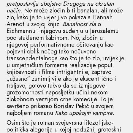
pretpostavlja ubojstvo Drugoga na okrutan
način
. Ne može zločin biti banalan, ali može
zlo, kako je to uvjerljivo pokazala Hannah
Arendt u svojoj knjizi
Banalnost zla
o
Eichmannu i njegovu suđenju u Jeruzalemu
pod staklenom kabinom. No, zločin u
njegovoj performativnome očitovanju kao
pojavni oblik nečeg tako nečuveno
transcendentalnoga kao što je to zlo, uvijek je
u umjetničkim formama realizacije poput
književnosti i filma intrigantnije, zapravo
„užasno“ zanimljivije ako je ekscentrično i
traljavo, gotovo takvo da se iz njegove
grozomornosti naposljetku učini nekom
zlokobnom verzijom crne komedije. To je
savršeno prikazao Borislav Pekić u svojem
najboljem romanu
Kako upokojiti vampira.
Osim što je roman svojevrsna filozofijsko-
politička alegorija u kojoj nedužni, groteskni