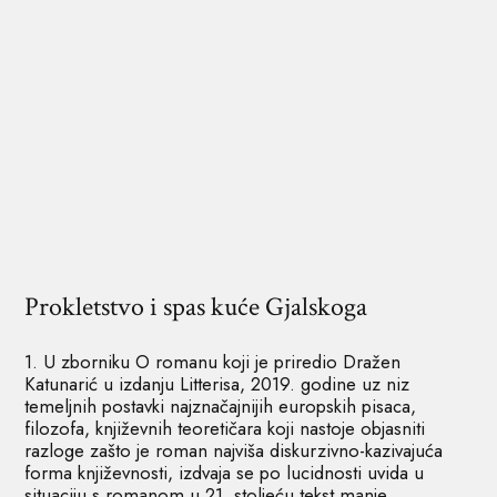
Prokletstvo i spas kuće Gjalskoga
1. U zborniku O romanu koji je priredio Dražen
Katunarić u izdanju Litterisa, 2019. godine uz niz
temeljnih postavki najznačajnijih europskih pisaca,
filozofa, književnih teoretičara koji nastoje objasniti
razloge zašto je roman najviša diskurzivno-kazivajuća
forma književnosti, izdvaja se po lucidnosti uvida u
situaciju s romanom u 21. stoljeću tekst manje