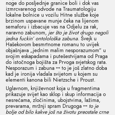
noge do posljednje granice boli i dok vas
izmrcvarenog odvode na Traumatologiju
lokalne bolnice u vozilu Hitne službe koje
brzinom uspavane munje čeka na lijenom
semaforu i izbacuje vas na Odjelu za rak,
naravno zabunom,
jer što je život drugo negoli
jedna fuckin’ ontolološka zabuna
. Švejk u
Hašekovom besmrtnome romanu to uvijek
objašnjava „jednim malim nesporazumom“ u
svojim eskapadama i putešestvijama od Praga
do istočnoga bojišta za Prvoga svjetskog rata.
Nesporazum i zabuna ꟷ to je još zlatno doba
kad je ironija vladala svijetom u kojem su
elementi kanona bili Nietzsche i Proust.
Uglavnom, književnost koja u fragmentima
prikazuje svijet kao sklop i skup informacija o
nesrećama, zločinima, ubojstvima, lažima,
prevarama, mržnji spram Drugoga ꟷ
to je
bolje od bilo kakve još na životu preostale crne