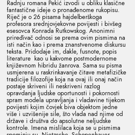
Radnju romana Pekić izvodi u obliku klasične
fantastične ideje o pronađenome rukopisu.
Riječ je o 26 pisama hajdelberškoga
profesora srednjovjekovne povijesti i bivšeg
esesovca Konrada Rutkowskog. Anonimni
priređivač odnosi se prema ovim pismima na
isti način kao i prema znanstvenome diskursu
teksta. Pridodaje im, dakle, fusnote, popis
literature kao u kakvome postmodernome
književnom hibridu žanrova. Sama su pisma
usmjerena u raskrinkavanje čitave metafizičke
tradicije filozofije koja na ovaj ili onaj način
postaje skriveni ili neskriveni razlog
opravdanja ljudske oportunosti i pokornosti
spram modela upravljanja i vladavine tijekom
povijesti kojim čovjek biva objektom jedne
više i uzvišenije sile, što vlada nad njime od
države i društva do apsolutne neljudske
kontrole. Imena mislilaca koja se u pismima
spominju su Nietzsche, Schopenhauer,