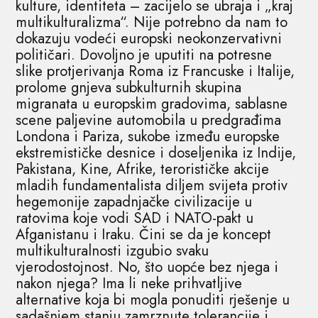
kulture, identiteta – zacijelo se ubraja i „kraj
multikulturalizma“. Nije potrebno da nam to
dokazuju vodeći europski neokonzervativni
političari. Dovoljno je uputiti na potresne
slike protjerivanja Roma iz Francuske i Italije,
prolome gnjeva subkulturnih skupina
migranata u europskim gradovima, sablasne
scene paljevine automobila u predgrađima
Londona i Pariza, sukobe između europske
ekstremističke desnice i doseljenika iz Indije,
Pakistana, Kine, Afrike, terorističke akcije
mladih fundamentalista diljem svijeta protiv
hegemonije zapadnjačke civilizacije u
ratovima koje vodi SAD i NATO-pakt u
Afganistanu i Iraku. Čini se da je koncept
multikulturalnosti izgubio svaku
vjerodostojnost. No, što uopće bez njega i
nakon njega? Ima li neke prihvatljive
alternative koja bi mogla ponuditi rješenje u
sadašnjem stanju zamrznute tolerancije i