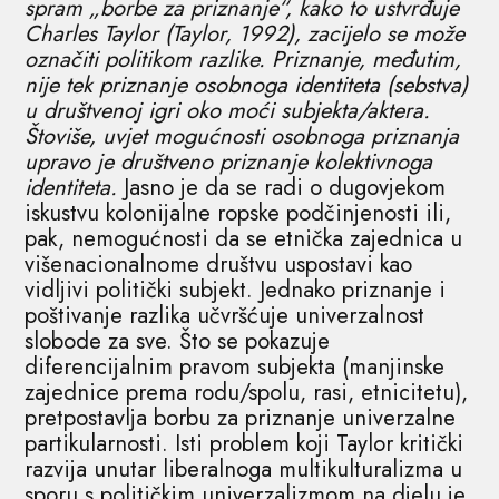
spram „borbe za priznanje“, kako to ustvrđuje
Charles Taylor (Taylor, 1992), zacijelo se može
označiti politikom razlike. Priznanje, međutim,
nije tek priznanje osobnoga identiteta (sebstva)
u društvenoj igri oko moći subjekta/aktera.
Štoviše, uvjet mogućnosti osobnoga priznanja
upravo je društveno priznanje kolektivnoga
identiteta.
Jasno je da se radi o dugovjekom
iskustvu kolonijalne ropske podčinjenosti ili,
pak, nemogućnosti da se etnička zajednica u
višenacionalnome društvu uspostavi kao
vidljivi politički subjekt. Jednako priznanje i
poštivanje razlika učvršćuje univerzalnost
slobode za sve. Što se pokazuje
diferencijalnim pravom subjekta (manjinske
zajednice prema rodu/spolu, rasi, etnicitetu),
pretpostavlja borbu za priznanje univerzalne
partikularnosti. Isti problem koji Taylor kritički
razvija unutar liberalnoga multikulturalizma u
sporu s političkim univerzalizmom na djelu je