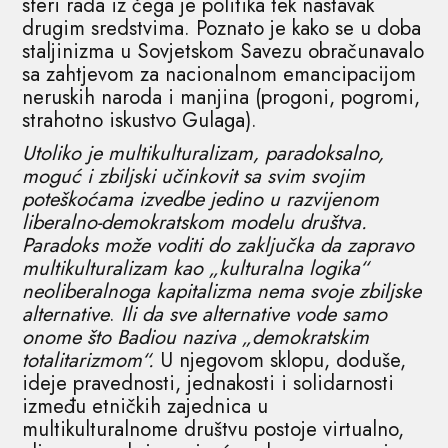
sferi rada iz čega je politika tek nastavak
drugim sredstvima. Poznato je kako se u doba
staljinizma u Sovjetskom Savezu obračunavalo
sa zahtjevom za nacionalnom emancipacijom
neruskih naroda i manjina (progoni, pogromi,
strahotno iskustvo Gulaga).
Utoliko je multikulturalizam, paradoksalno,
moguć i zbiljski učinkovit sa svim svojim
poteškoćama izvedbe jedino u razvijenom
liberalno-demokratskom modelu društva.
Paradoks može voditi do zaključka da zapravo
multikulturalizam kao „kulturalna logika“
neoliberalnoga kapitalizma nema svoje zbiljske
alternative
.
Ili da sve alternative vode samo
onome što Badiou naziva „demokratskim
totalitarizmom“.
U njegovom sklopu, doduše,
ideje pravednosti, jednakosti i solidarnosti
između etničkih zajednica u
multikulturalnome društvu postoje virtualno,