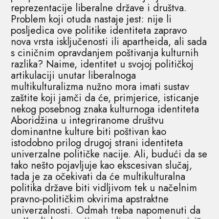
reprezentacije liberalne države i društva.
Problem koji otuda nastaje jest: nije li
posljedica ove politike identiteta zapravo
nova vrsta isključenosti ili apartheida, ali sada
s ciničnim opravdanjem poštivanja kulturnih
razlika? Naime, identitet u svojoj političkoj
artikulaciji unutar liberalnoga
multikulturalizma nužno mora imati sustav
zaštite koji jamči da će, primjerice, isticanje
nekog posebnog znaka kulturnoga identiteta
Aboridžina u integriranome društvu
dominantne kulture biti poštivan kao
istodobno prilog drugoj strani identiteta
univerzalne političke nacije. Ali, budući da se
tako nešto pojavljuje kao ekscesivan slučaj,
tada je za očekivati da će multikulturalna
politika države biti vidljivom tek u načelnim
pravno-političkim okvirima apstraktne
univerzalnosti. Odmah treba napomenuti da