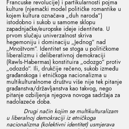
Francuske revolucije) i partikularnosti pojma
kulture (njemački model političke romantike u
kojem kultura označava „duh naroda“)
istodobno i sukob u samome sklopu
zapadnjačke/europske ideje identiteta. U
prvom slučaju univerzalnost skriva
hegemoniju i dominaciju „Jednog“ nad
„Mnoštvom“. Identitet se stoga u političkome
liberalizmu i deliberativnoj demokraciji
(Rawls-Habermas) konstituira „odozgo“ protiv
„odozdo“. Ili, drukčije rečeno, sukob između
građanskoga i etničkoga nacionalizma u
multikulturalnome društvu više nije tek pitanje
građanstva/državljanstva kao takvog, nego
pitanje ozbiljenja njegova novoga sadržaja za
nadolazeće doba.
Drugi način kojim se multikulturalizam
u liberalnoj demokraciji iz etničkoga
nacionalizma (kolektivni identitet) usmjerava