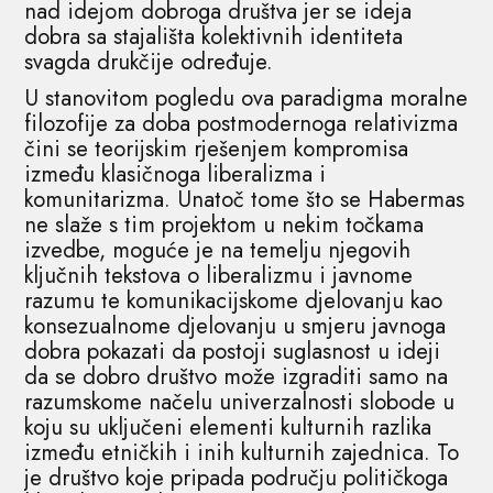
nad idejom dobroga društva jer se ideja
dobra sa stajališta kolektivnih identiteta
svagda drukčije određuje.
U stanovitom pogledu ova paradigma moralne
filozofije za doba postmodernoga relativizma
čini se teorijskim rješenjem kompromisa
između klasičnoga liberalizma i
komunitarizma. Unatoč tome što se Habermas
ne slaže s tim projektom u nekim točkama
izvedbe, moguće je na temelju njegovih
ključnih tekstova o liberalizmu i javnome
razumu te komunikacijskome djelovanju kao
konsezualnome djelovanju u smjeru javnoga
dobra pokazati da postoji suglasnost u ideji
da se dobro društvo može izgraditi samo na
razumskome načelu univerzalnosti slobode u
koju su uključeni elementi kulturnih razlika
između etničkih i inih kulturnih zajednica. To
je društvo koje pripada području političkoga