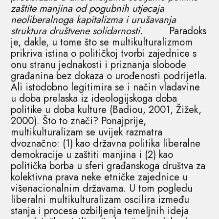
zaštite manjina od pogubnih utjecaja
neoliberalnoga kapitalizma i urušavanja
struktura društvene solidarnosti.
Paradoks
je, dakle, u tome što se multikulturalizmom
prikriva istina o političkoj tvorbi zajednice s
onu stranu jednakosti i priznanja slobode
građanina bez dokaza o urođenosti podrijetla.
Ali istodobno legitimira se i način vladavine
u doba prelaska iz ideologijskoga doba
politike u doba kulture (Badiou, 2001, Žižek,
2000). Što to znači? Ponajprije,
multikulturalizam se uvijek razmatra
dvoznačno: (1) kao državna politika liberalne
demokracije u zaštiti manjina i (2) kao
politička borba u sferi građanskoga društva za
kolektivna prava neke etničke zajednice u
višenacionalnim državama. U tom pogledu
liberalni multikulturalizam oscilira između
stanja i procesa ozbiljenja temeljnih ideja