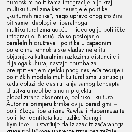
europskim politikama integracije nije kraj
multikulturalizma kao neuspjele politike
„kulturnih razlika“, nego upravo onog što čini
bit same ideologije liberalnoga
multikulturalizma uopće – ideologije političke
integracije. Budući da se postojanje
paralelnih društava i politike u zapadnim
poretcima tehnokratske vladavine elita
objašnjava kulturalnim razlozima distancije i
dijaloga kultura, nastaje potreba za
preispitivanjem cjelokupnog nasljeđa teorije i
političkih modela multikulturalizma u situaciji
kada dolazi do destruiranja samog koncepta
društva u neoliberalnom projektu
globalizirane ekonomije, politike i kulture.
Autor na primjeru kritike dviju paradigmi –
političkoga liberalizma Rawlsa i Habermasa te
politike identiteta kao razlike Young i
Kymlicke – ustvrđuje da izlazak iz začaranoga
kruga političkoga univerzalizma bez zaštite