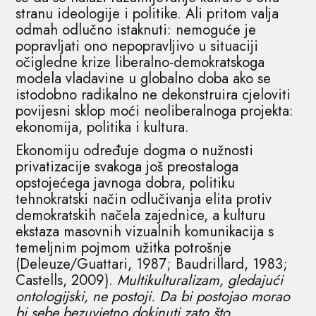
stranu ideologije i politike. Ali pritom valja
odmah odlučno istaknuti: nemoguće je
popravljati ono nepopravljivo u situaciji
očigledne krize liberalno-demokratskoga
modela vladavine u globalno doba ako se
istodobno radikalno ne dekonstruira cjeloviti
povijesni sklop moći neoliberalnoga projekta:
ekonomija, politika i kultura.
Ekonomiju određuje dogma o nužnosti
privatizacije svakoga još preostaloga
opstojećega javnoga dobra, politiku
tehnokratski način odlučivanja elita protiv
demokratskih načela zajednice, a kulturu
ekstaza masovnih vizualnih komunikacija s
temeljnim pojmom užitka potrošnje
(Deleuze/Guattari, 1987; Baudrillard, 1983;
Castells, 2009).
Multikulturalizam, gledajući
ontologijski, ne postoji. Da bi postojao morao
bi sebe bezuvjetno dokinuti zato što