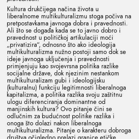
Kultura drukčijega načina života u
liberalnome multikulturalizmu stoga počiva na
pretpostavkama javnoga dobra i pravednosti.
Ali što se događa kada se to javno dobro i
pravednost u političkoj artikulaciji moći
„privatizira“, odnosno što ako ideologija
multikulturalizma nužno postoji samo dok se
ideje javnoga uključenja i pravednosti
primjenjuju kao svojevrsna politika razlike
socijalne države, dok njezinim nestankom
multikulturalizam gubi i ideologijsku
(kulturalnu) funkciju legitimnosti liberalnoga
kapitalizma, a politika razlika svoju zaštitnu
ulogu diferenciranja dominantne od
manjinskih kultura? Ovo pitanje čini se
odlučnim za budućnost politike razlika i
onoga što dolazi nakon liberalnoga
multikulturalizma. Pitanje o karakteru dobroga
društva očigledno prelazi granice etičke