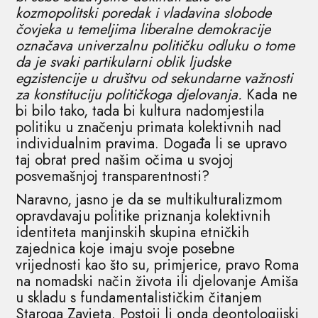
kozmopolitski poredak i vladavina slobode
čovjeka u temeljima liberalne demokracije
označava univerzalnu političku odluku o tome
da je svaki partikularni oblik ljudske
egzistencije u društvu od sekundarne važnosti
za konstituciju političkoga djelovanja.
Kada ne
bi bilo tako, tada bi kultura nadomjestila
politiku u značenju primata kolektivnih nad
individualnim pravima. Događa li se upravo
taj obrat pred našim očima u svojoj
posvemašnjoj transparentnosti?
Naravno, jasno je da se multikulturalizmom
opravdavaju politike priznanja kolektivnih
identiteta manjinskih skupina etničkih
zajednica koje imaju svoje posebne
vrijednosti kao što su, primjerice, pravo Roma
na nomadski način života ili djelovanje Amiša
u skladu s fundamentalističkim čitanjem
Staroga Zavjeta. Postoji li onda deontologijski