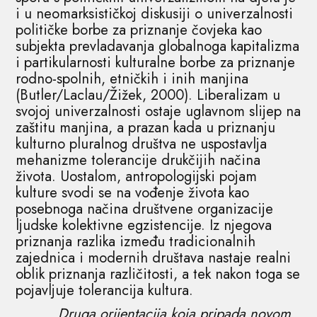
i u neomarksističkoj diskusiji o univerzalnosti
političke borbe za priznanje čovjeka kao
subjekta prevladavanja globalnoga kapitalizma
i partikularnosti kulturalne borbe za priznanje
rodno-spolnih, etničkih i inih manjina
(Butler/Laclau/Žižek, 2000). Liberalizam u
svojoj univerzalnosti ostaje uglavnom slijep na
zaštitu manjina, a prazan kada u priznanju
kulturno pluralnog društva ne uspostavlja
mehanizme tolerancije drukčijih načina
života. Uostalom, antropologijski pojam
kulture svodi se na vođenje života kao
posebnoga načina društvene organizacije
ljudske kolektivne egzistencije. Iz njegova
priznanja razlika između tradicionalnih
zajednica i modernih društava nastaje realni
oblik priznanja različitosti, a tek nakon toga se
pojavljuje tolerancija kultura.
Druga orijentacija koja pripada novom