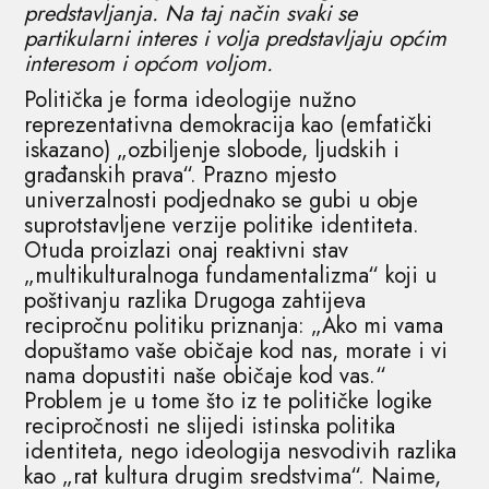
predstavljanja. Na taj način svaki se
partikularni interes i volja predstavljaju općim
interesom i općom voljom.
Politička je forma ideologije nužno
reprezentativna demokracija kao (emfatički
iskazano) „ozbiljenje slobode, ljudskih i
građanskih prava“. Prazno mjesto
univerzalnosti podjednako se gubi u obje
suprotstavljene verzije politike identiteta.
Otuda proizlazi onaj reaktivni stav
„multikulturalnoga fundamentalizma“ koji u
poštivanju razlika Drugoga zahtijeva
recipročnu politiku priznanja: „Ako mi vama
dopuštamo vaše običaje kod nas, morate i vi
nama dopustiti naše običaje kod vas.“
Problem je u tome što iz te političke logike
recipročnosti ne slijedi istinska politika
identiteta, nego ideologija nesvodivih razlika
kao „rat kultura drugim sredstvima“. Naime,