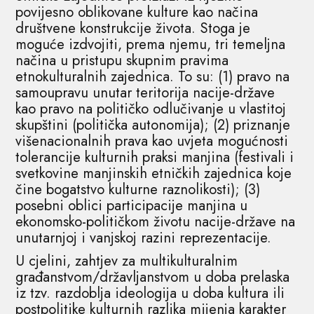
povijesno oblikovane kulture kao načina
društvene konstrukcije života. Stoga je
moguće izdvojiti, prema njemu, tri temeljna
načina u pristupu skupnim pravima
etnokulturalnih zajednica. To su: (1) pravo na
samoupravu unutar teritorija nacije-države
kao pravo na političko odlučivanje u vlastitoj
skupštini (politička autonomija); (2) priznanje
višenacionalnih prava kao uvjeta mogućnosti
tolerancije kulturnih praksi manjina (festivali i
svetkovine manjinskih etničkih zajednica koje
čine bogatstvo kulturne raznolikosti); (3)
posebni oblici participacije manjina u
ekonomsko-političkom životu nacije-države na
unutarnjoj i vanjskoj razini reprezentacije.
U cjelini, zahtjev za multikulturalnim
građanstvom/državljanstvom u doba prelaska
iz tzv. razdoblja ideologija u doba kultura ili
postpolitike kulturnih razlika mijenja karakter