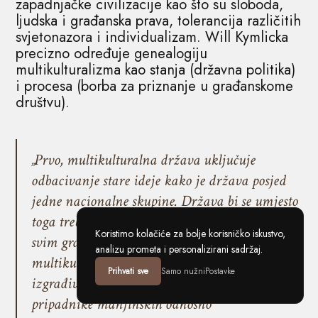
zapadnjačke civilizacije kao što su sloboda,
ljudska i građanska prava, tolerancija različitih
svjetonazora i individualizam. Will Kymlicka
precizno određuje genealogiju
multikulturalizma kao stanja (državna politika)
i procesa (borba za priznanje u građanskome
društvu).
„Prvo, multikulturalna država uključuje
odbacivanje stare ideje kako je država posjed
jedne nacionalne skupine. Država bi se umjesto
toga trebala shvatiti kako podjednako pripada
Koristimo kolačiće za bolje korisničko iskustvo,
svim građanima. Drugo, kao posljedica,
analizu prometa i personalizirani sadržaj.
multikulturalna država odbacuje svaku politiku
Prihvati sve
Samo nužni
Postavke
izgrađivanja nacije koja asimilira ili isključuje
pripadnike manjinskih odnosno