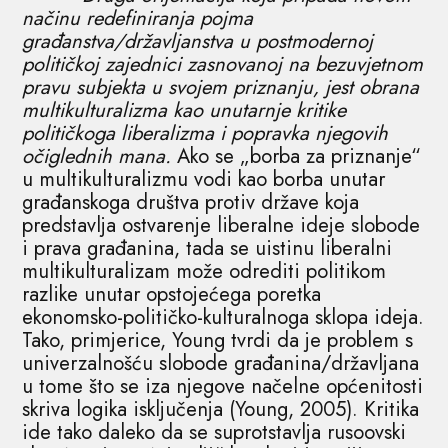
načinu redefiniranja pojma
građanstva/državljanstva u postmodernoj
političkoj zajednici zasnovanoj na bezuvjetnom
pravu subjekta u svojem priznanju, jest obrana
multikulturalizma kao unutarnje kritike
političkoga liberalizma i popravka njegovih
očiglednih mana.
Ako se „borba za priznanje“
u multikulturalizmu vodi kao borba unutar
građanskoga društva protiv države koja
predstavlja ostvarenje liberalne ideje slobode
i prava građanina, tada se uistinu liberalni
multikulturalizam može odrediti politikom
razlike unutar opstojećega poretka
ekonomsko-političko-kulturalnoga sklopa ideja.
Tako, primjerice, Young tvrdi da je problem s
univerzalnošću slobode građanina/državljana
u tome što se iza njegove načelne općenitosti
skriva logika isključenja (Young, 2005). Kritika
ide tako daleko da se suprotstavlja rusoovski