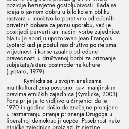
pozicije bezuvjetne gostoljubivosti. Kada se
ideja o javnom dobru u bilo kojem obliku
rastvara u mnoštvo korporativno određenih
privatnih dobara za javnu uporabu, već je
posrijedi pervertirani način tvorbe zajednice.
Na tu je aporiju upozoravao Jean-François
Lyotard kad je postulirao društvo politeizma
vrijednosti i konsenzualno određene
pravednosti u društvenoj borbi za priznanje
subjekata/aktera postmoderne kulture
(Lyotard, 1979).
Kymlicka se u svojim analizama
multikulturalizma posebno bavi manjinskim
pravima etničkih zajednica (Kymlicka, 2003).
Ponajprije je to vidljivo u činjenici da je
1970-ih godina došlo do značajne promjene
u razmatranju pitanja priznanja Drugoga u
liberalnoj demokraciji uopće. Posebnost neke
etničke zajednice proizlazi iz njezine