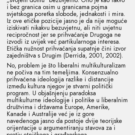
„svojem domu“ bezuvjetno. Ono je kao takvo
i bez granica osim u granicama pojma
svjetskoga poretka slobode, jednakosti i mira.
Iz ove etičke pozicije jasno je da nije moguće
iziskivati nikakvu bezuvjetnu, ali niti uvjetnu
recipročnost jer se prihvaćanje Drugoga ne
izvodi iz uvijek već partikularnoga interesa.
Etička nužnost prihvaćanja supatnje čini izvor
zajedništva s Drugim (Derrida, 2001, 2002).
No, problem je što liberalni multikulturalizam
ne počiva na tim temeljima. Konsenzualno
prihvaćena ideologija razlike i distancije
između kultura njegov je stvarni politički
program. U objašnjenju paradoksa
multikulturne ideologije i politike u liberalnim
društvima i državama Europe, Amerike,
Kanade i Australije već je iz gore
navedenoga jasno da postoje dvije teorijske
orijentacije u argumentiranju stavova za i
protiv etničkoga i građanskoga