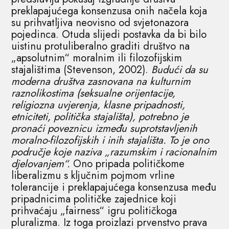
preklapajućega konsenzusa onih načela koja
su prihvatljiva neovisno od svjetonazora
pojedinca. Otuda slijedi postavka da bi bilo
uistinu protuliberalno graditi društvo na
„apsolutnim“ moralnim ili filozofijskim
stajalištima (Stevenson, 2002).
Budući da su
moderna društva zasnovana na kulturnim
raznolikostima (seksualne orijentacije,
religiozna uvjerenja, klasne pripadnosti,
etniciteti, politička stajališta), potrebno je
pronaći poveznicu između suprotstavljenih
moralno-filozofijskih i inih stajališta. To je ono
područje koje naziva „razumskim i racionalnim
djelovanjem“.
Ono pripada političkome
liberalizmu s ključnim pojmom vrline
tolerancije i preklapajućega konsenzusa među
pripadnicima političke zajednice koji
prihvaćaju „fairness“ igru političkoga
pluralizma. Iz toga proizlazi prvenstvo prava