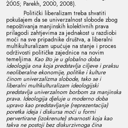
2005; Parekh, 2000, 2008).
Politički liberalizam treba shvatiti
pokušajem da se univerzalnost slobode zbog
nepoštivanja manjinskih kolektivnih prava
prilagodi zahtjevima za jednakost u razdiobi
moći na sve pripadnike društva, a liberalni
multikulturalizam upućuje na stanje i proces
održivosti političke zajednice na novim
temeljima.
Kao što je u globalno doba
ideologija ona koja predstavlja ciljeve i praksu
neoliberalne ekonomije, politike i kulture
činom univerzalizma slobode, tako se i
liberalni multikulturalizam ideologijski
predstavlja univerzalnom borbom za manjinska
prava. Ideologija djeluje u moderno doba
upravo kao predstavljanje (reprezentacija)
poretka ideja i diskursa moći u formi
pervertirane (izokrenute) stvarnosti koja kao
takva ne postoji bez diskurzivnoga čina