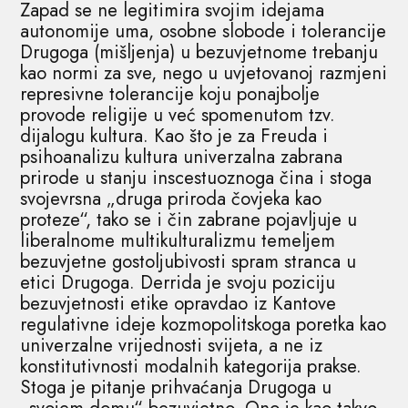
Zapad se ne legitimira svojim idejama
autonomije uma, osobne slobode i tolerancije
Drugoga (mišljenja) u bezuvjetnome trebanju
kao normi za sve, nego u uvjetovanoj razmjeni
represivne tolerancije koju ponajbolje
provode religije u već spomenutom tzv.
dijalogu kultura. Kao što je za Freuda i
psihoanalizu kultura univerzalna zabrana
prirode u stanju inscestuoznoga čina i stoga
svojevrsna „druga priroda čovjeka kao
proteze“, tako se i čin zabrane pojavljuje u
liberalnome multikulturalizmu temeljem
bezuvjetne gostoljubivosti spram stranca u
etici Drugoga. Derrida je svoju poziciju
bezuvjetnosti etike opravdao iz Kantove
regulativne ideje kozmopolitskoga poretka kao
univerzalne vrijednosti svijeta, a ne iz
konstitutivnosti modalnih kategorija prakse.
Stoga je pitanje prihvaćanja Drugoga u