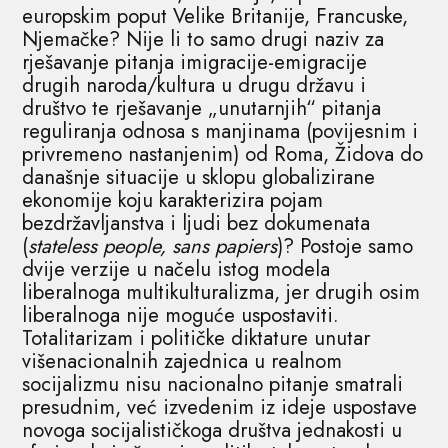
europskim poput Velike Britanije, Francuske,
Njemačke? Nije li to samo drugi naziv za
rješavanje pitanja imigracije-emigracije
drugih naroda/kultura u drugu državu i
društvo te rješavanje „unutarnjih“ pitanja
reguliranja odnosa s manjinama (povijesnim i
privremeno nastanjenim) od Roma, Židova do
današnje situacije u sklopu globalizirane
ekonomije koju karakterizira pojam
bezdržavljanstva i ljudi bez dokumenata
(
stateless people, sans papiers
)? Postoje samo
dvije verzije u načelu istog modela
liberalnoga multikulturalizma, jer drugih osim
liberalnoga nije moguće uspostaviti.
Totalitarizam i političke diktature unutar
višenacionalnih zajednica u realnom
socijalizmu nisu nacionalno pitanje smatrali
presudnim, već izvedenim iz ideje uspostave
novoga socijalističkoga društva jednakosti u