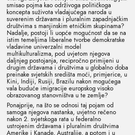
smisao pojma kao održivoga političkoga
koncepta suživota vladajućega naroda u
suverenim državama i pluralnim zapadnjačkim
društvima s manjinskim etničkim skupinama?
Nadalje, postoji li uopće mogućnost da se na
istim temeljima liberalne tvorbe demokratske
vladavine univerzalni model
multikulturalizma, pod uvjetom njegova
daljnjeg postojanja, recipročno primijeni u
drugim državama i društvima u globalno doba
preinake svjetskih središta moći, primjerice, u
Kini, Indiji, Rusiji, Brazilu nakon mogućega
vala buduće imigracije europskog visoko
obrazovanog stanovništva u te zemlje?
Ponajprije, na što se odnosi taj pojam od
samoga njegova nastanka, uvjetno rečeno
nakon 2. svjetskoga rata u federalno
ustrojenim državama i pluralnim društvima
Amerike i Kanade, Australije, a potom i u