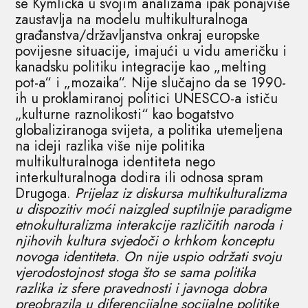
se Kymlicka u svojim analizama ipak ponajviše
zaustavlja na modelu multikulturalnoga
građanstva/državljanstva onkraj europske
povijesne situacije, imajući u vidu američku i
kanadsku politiku integracije kao „melting
pot-a“ i „mozaika“. Nije slučajno da se 1990-
ih u proklamiranoj politici UNESCO-a ističu
„kulturne raznolikosti“ kao bogatstvo
globaliziranoga svijeta, a politika utemeljena
na ideji razlika više nije politika
multikulturalnoga identiteta nego
interkulturalnoga dodira ili odnosa spram
Drugoga.
Prijelaz iz diskursa multikulturalizma
u dispozitiv moći naizgled suptilnije paradigme
etnokulturalizma interakcije različitih naroda i
njihovih kultura svjedoči o krhkom konceptu
novoga identiteta. On nije uspio održati svoju
vjerodostojnost stoga što se sama politika
razlika iz sfere pravednosti i javnoga dobra
preobrazila u diferencijalne socijalne politike