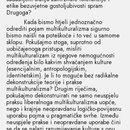
etike bezuvjetne gostoljubivosti spram
Drugoga?
Kada bismo htjeli jednoznačno
odrediti pojam multikulturalizma sigurno
bismo naišli na poteškoće i to već u samome
sklopu. Pokušajmo stoga, suprotno od
uobičajenoga pristupa, misliti
multikulturalizam iz njegove nemogućnosti
određenja bilo kakvim shvaćanjem kulture
(esencijalnim, antropologijskim,
identitetskim). Je li to moguće bez radikalne
dekonstrukcije teorije i prakse
multikulturalizma? Drugim riječima,
pokušajmo dekonstruirati ne samo neuspjelu
praksu liberalnoga multikulturalizma uopće,
nego i krajnje neopravdanu logičko-povijesnu
uporabu pojma u pragmatičke svrhe. Između
neuspjele prakse i neopravdane uporabe čini
se da se nalazi razumijevanje kulture s onu