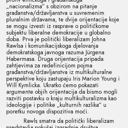
„nacionalizma“ s obzirom na pitanje
građanstva/državljanstva u suvremenim
pluralnim državama, te dvije orijentacije koje
se mogu izvesti iz rasprave o političkome
subjektu liberalne demokracije u globalno
doba. Prva je politički liberalizam Johna
Rawlsa i komunikacijskoga djelovanja
demokratskoga javnoga razuma Jürgena
Habermasa. Druga orijentacija pripada
zahtjevima za redefinicijom pojma
građanstva/državljanstva iz multikulturalne
perspektive koju zastupaju Iris Marion Young i
Will Kymlicka. Ukratko ćemo pokazati
argumente objih orijentacija da bismo mogli
razviti postavku o kraju multikulturalizma kao
ideologije i politike „kulturnih razlika“ u
poretku novoga dispozitiva moći.
Rawls smatra da politički liberalizam
predstavlja pokušaj izgradnje društva