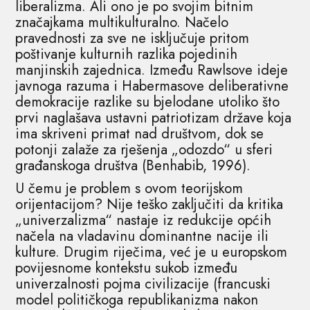
liberalizma. Ali ono je po svojim bitnim
značajkama multikulturalno. Načelo
pravednosti za sve ne isključuje pritom
poštivanje kulturnih razlika pojedinih
manjinskih zajednica. Između Rawlsove ideje
javnoga razuma i Habermasove deliberativne
demokracije razlike su bjelodane utoliko što
prvi naglašava ustavni patriotizam države koja
ima skriveni primat nad društvom, dok se
potonji zalaže za rješenja „odozdo“ u sferi
građanskoga društva (Benhabib, 1996).
U čemu je problem s ovom teorijskom
orijentacijom? Nije teško zaključiti da kritika
„univerzalizma“ nastaje iz redukcije općih
načela na vladavinu dominantne nacije ili
kulture. Drugim riječima, već je u europskom
povijesnome kontekstu sukob između
univerzalnosti pojma civilizacije (francuski
model političkoga republikanizma nakon