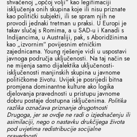
shvaćenoj „općoj volji“ kao legitimaciji
isključenja onih skupina koje ili nisu priznate
kao politički subjekti, ili se spram njih ne
provodi jednaki tretman u praksi. U Europi je
takav slučaj s Romima, a u SAD-u i Kanadi s
Indijancima, u Australiji, pak, s Aboridžinima
kao „izvornim“ povijesnim etničkim
zajednicama. Young rješenje vidi u uspostavi
javnoga područja uključenosti. Na taj način se
ne mijenja samo dijalektika uključenosti-
isključenosti manjinskih skupina u javnome
političkome životu. Uvijek je posrijedi bitna
promjena dominantne kulture ako logika
djelovanja pravednosti u pristupu javnome
dobru postaje dostupna isključenima.
Politika
razlika označava priznanje drugotnosti
Drugoga, jer se ovdje ne radi o izjednačenju ili
asimilaciji, nego o nastavku drukčijega života
pod uvjetima redistribucije socijalne
pravednosti.