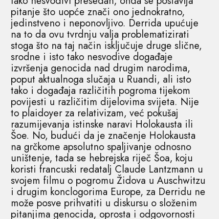
tako nesvodivi presedan, onda se postavlja
pitanje što uopće znači ono jednokratno,
jedinstveno i neponovljivo. Derrida upućuje
na to da ovu tvrdnju valja problematizirati
stoga što na taj način isključuje druge slične,
srodne i isto tako nesvodive događaje
izvršenja genocida nad drugim narodima,
poput aktualnoga slučaja u Ruandi, ali isto
tako i događaja različitih pogroma tijekom
povijesti u različitim dijelovima svijeta. Nije
to plaidoyer za relativizam, već pokušaj
razumijevanja istinske naravi Holokausta ili
Šoe. No, budući da je značenje Holokausta
na grčkome apsolutno spaljivanje odnosno
uništenje, tada se hebrejska riječ Šoa, koju
koristi francuski redatalj Claude Lantzmann u
svojem filmu o pogromu Židova u Auschwitzu
i drugim konclogorima Europe, za Derridu ne
može posve prihvatiti u diskursu o složenim
pitanjima genocida, oprosta i odgovornosti