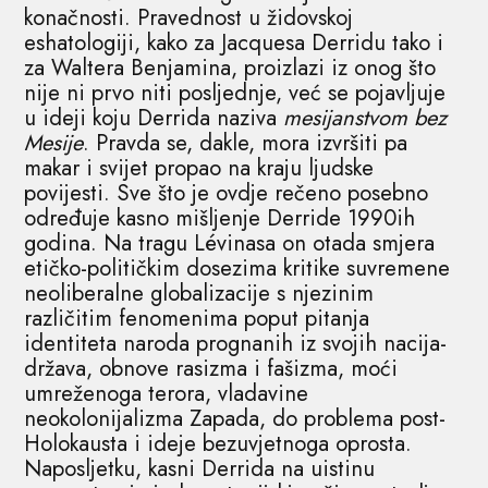
konačnosti. Pravednost u židovskoj
eshatologiji, kako za Jacquesa Derridu tako i
za Waltera Benjamina, proizlazi iz onog što
nije ni prvo niti posljednje, već se pojavljuje
u ideji koju Derrida naziva
mesijanstvom bez
Mesije
. Pravda se, dakle, mora izvršiti pa
makar i svijet propao na kraju ljudske
povijesti. Sve što je ovdje rečeno posebno
određuje kasno mišljenje Derride 1990ih
godina. Na tragu Lévinasa on otada smjera
etičko-političkim dosezima kritike suvremene
neoliberalne globalizacije s njezinim
različitim fenomenima poput pitanja
identiteta naroda prognanih iz svojih nacija-
država, obnove rasizma i fašizma, moći
umreženoga terora, vladavine
neokolonijalizma Zapada, do problema post-
Holokausta i ideje bezuvjetnoga oprosta.
Naposljetku, kasni Derrida na uistinu