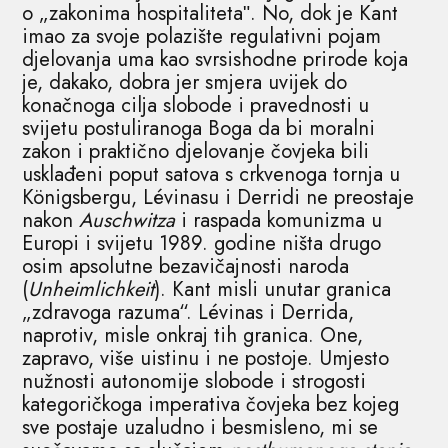
o „zakonima hospitalitetaʺ. No, dok je Kant
imao za svoje polazište regulativni pojam
djelovanja uma kao svrsishodne prirode koja
je, dakako, dobra jer smjera uvijek do
konačnoga cilja slobode i pravednosti u
svijetu postuliranoga Boga da bi moralni
zakon i praktično djelovanje čovjeka bili
usklađeni poput satova s crkvenoga tornja u
Königsbergu, Lévinasu i Derridi ne preostaje
nakon
Auschwitza
i raspada komunizma u
Europi i svijetu 1989. godine ništa drugo
osim apsolutne bezavičajnosti naroda
(
Unheimlichkeit
). Kant misli unutar granica
„zdravoga razuma“. Lévinas i Derrida,
naprotiv, misle onkraj tih granica. One,
zapravo, više uistinu i ne postoje. Umjesto
nužnosti autonomije slobode i strogosti
kategoričkoga imperativa čovjeka bez kojeg
sve postaje uzaludno i besmisleno, mi se