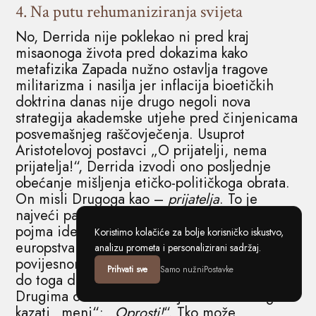
4. Na putu rehumaniziranja svijeta
No, Derrida nije poklekao ni pred kraj
misaonoga života pred dokazima kako
metafizika Zapada nužno ostavlja tragove
militarizma i nasilja jer inflacija bioetičkih
doktrina danas nije drugo negoli nova
strategija akademske utjehe pred činjenicama
posvemašnjeg raščovječenja. Usuprot
Aristotelovoj postavci „O prijatelji, nema
prijatelja!“, Derrida izvodi ono posljednje
obećanje mišljenja etičko-političkoga obrata.
On misli Drugoga kao –
prijatelja
. To je
najveći paradoks i aporija suvremenoga
pojma identiteta kao i iz njega izvedenoga
Koristimo kolačiće za bolje korisničko iskustvo,
europstva Europe s mogućom svjetsko-
analizu prometa i personalizirani sadržaj.
povijesnom misijom kozmopolitizma. Da bi se
Prihvati sve
Samo nužni
Postavke
do toga došlo, potrebno je ponajprije kazati
Drugima ono što ne očekujem da će Drugi
kazati „meni“: „
Oprosti!
“. Tko može