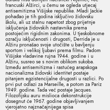
francuski Alžirci, u čemu se ogleda utjecaj
antisemitizma Višijske republike. Mladi Jackie
pohađao je tih godina isključivo židovsku
školu, ali uz stalnu napetost zbog prijetnje
isključenja židovskih nastavnika prema
postojećim rigidnim zakonima. U tjeskobnome
ozračju isključenosti i drugosti, Derrida je u
Alžiru pronašao svoje utočište u bavljenju
sportom i velikoj ljubavi prema filmu. Padom
Višijske vladavine rujna 1944. godine i u
Alžiru, susreo se s novim oblikom sukoba.
Između antisemitizma i rastućeg arapskoga
nacionalizma židovski identitet postaje
pitanjem egzistencijalne drugosti u razlici. Po
prvi put odlazi za Marseille, a potom za Pariz
1949. godine. Tada već postaje Jacques.
Filozofijsku auru mislioca dekonstrukcije
dosegnut će 1967. godine objavljivanjem
vjerojatno najznačajnijega spisa