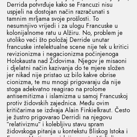
Derrida potvrđuje kako se Francuzi nisu
uspjeli na dostojan način razračunati s
tamnim mrljama svoje prošlosti. To
nesumnjivo vrijedi i za ulogu Francuske u
kolonijalnome ratu u Alžiru. No, problem je
utoliko veći što položaj Derride unutar
francuske intelektualne scene nije tek u kritici
revizionizma i negacionizma počinjenoga
Holokausta nad Židovima. Njegov je misaoni
i djelatni način kazivanja do te mjere složen
jer nikad nije pristao uz bilo kakve obrise
cionizma, te mu mnogi prigovaraju da nije
stoga adekvatno reagirao na prolome
antisemitizma i islamizma u samoj Francuskoj
protiv židovskih zajednica. Među ovim
kritičarima se izdvaja Alain Finkielkraut. Često
je žustro prigovarao Derridi na njegovu
ʺrelativizmuʺ i kolebljivu stavu spram
židovskoga pitanja u kontekstu Bliskog Istoka i