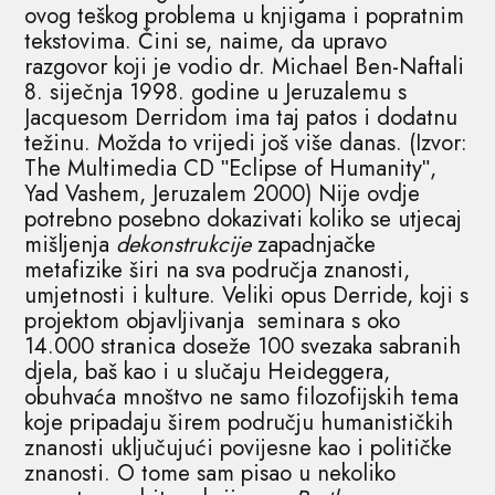
ovog teškog problema u knjigama i popratnim
tekstovima. Čini se, naime, da upravo
razgovor koji je vodio dr. Michael Ben-Naftali
8. siječnja 1998. godine u Jeruzalemu s
Jacquesom Derridom ima taj patos i dodatnu
težinu. Možda to vrijedi još više danas. (Izvor:
The Multimedia CD ʺEclipse of Humanityʺ,
Yad Vashem, Jeruzalem 2000) Nije ovdje
potrebno posebno dokazivati koliko se utjecaj
mišljenja
dekonstrukcije
zapadnjačke
metafizike širi na sva područja znanosti,
umjetnosti i kulture. Veliki opus Derride, koji s
projektom objavljivanja seminara s oko
14.000 stranica doseže 100 svezaka sabranih
djela, baš kao i u slučaju Heideggera,
obuhvaća mnoštvo ne samo filozofijskih tema
koje pripadaju širem području humanističkih
znanosti uključujući povijesne kao i političke
znanosti. O tome sam pisao u nekoliko