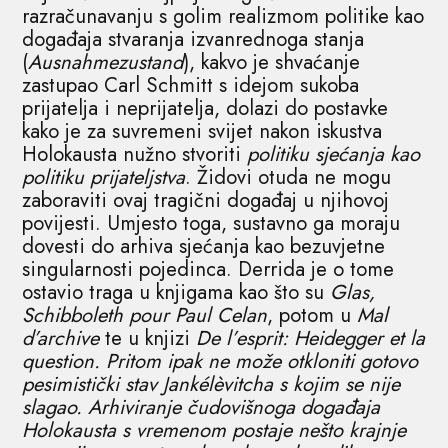
razračunavanju s golim realizmom politike kao
događaja stvaranja izvanrednoga stanja
(
Ausnahmezustand
), kakvo je shvaćanje
zastupao Carl Schmitt s idejom sukoba
prijatelja i neprijatelja, dolazi do postavke
kako je za suvremeni svijet nakon iskustva
Holokausta nužno stvoriti
politiku sjećanja kao
politiku prijateljstva
. Židovi otuda ne mogu
zaboraviti ovaj tragični događaj u njihovoj
povijesti. Umjesto toga, sustavno ga moraju
dovesti do arhiva sjećanja kao bezuvjetne
singularnosti pojedinca. Derrida je o tome
ostavio traga u knjigama kao što su
Glas,
Schibboleth pour Paul Celan
, potom u
Mal
d’archive
te u knjizi
De l’esprit: Heidegger et la
question. Pritom ipak ne može otkloniti gotovo
pesimistički stav Jankélèvitcha s kojim se nije
slagao. Arhiviranje čudovišnoga događaja
Holokausta s vremenom postaje nešto krajnje