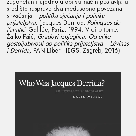
zagonetan i ujedno utopijski način postavlja u
središte rasprave dva međusobno povezana
shvaćanja ‒
politiku sjećanja i politiku
prijateljstva.
(Jacques Derrida,
Politiques de
l’amitié
. Galilée, Pariz, 1994. Vidi o tome:
Žarko Paić,
Gradovi izbjeglica: Od etike
gostoljubivosti do politika prijateljstva ‒ Lévinas
i Derrida,
PAN-Liber i IEGS, Zagreb, 2016)