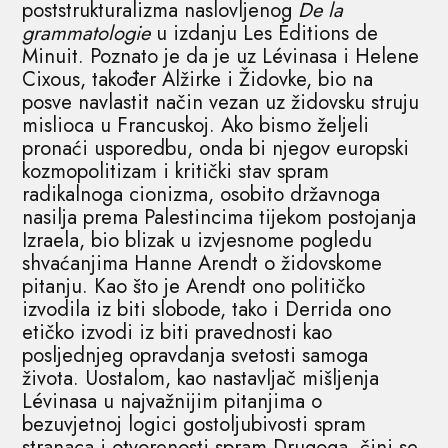
poststrukturalizma naslovljenog
De la
grammatologie
u izdanju Les Éditions de
Minuit. Poznato je da je uz Lévinasa i Helene
Cixous, također Alžirke i Židovke, bio na
posve navlastit način vezan uz židovsku struju
mislioca u Francuskoj. Ako bismo željeli
pronaći usporedbu, onda bi njegov europski
kozmopolitizam i kritički stav spram
radikalnoga cionizma, osobito državnoga
nasilja prema Palestincima tijekom postojanja
Izraela, bio blizak u izvjesnome pogledu
shvaćanjima Hanne Arendt o židovskome
pitanju. Kao što je Arendt ono političko
izvodila iz biti slobode, tako i Derrida ono
etičko izvodi iz biti pravednosti kao
posljednjeg opravdanja svetosti samoga
života. Uostalom, kao nastavljač mišljenja
Lévinasa u najvažnijim pitanjima o
bezuvjetnoj logici gostoljubivosti spram
stranaca i otvorenosti spram Drugoga, čini se