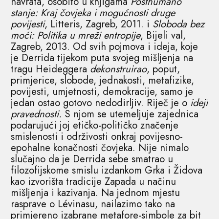
navrata, osobito u knjigama
Posthumano
stanje: Kraj čovjeka i mogućnosti druge
povijesti
, Litteris, Zagreb, 2011. i
Sloboda bez
moći: Politika u mreži entropije
, Bijeli val,
Zagreb, 2013. Od svih pojmova i ideja, koje
je Derrida tijekom puta svojeg mišljenja na
tragu Heideggera
dekonstruirao
, poput,
primjerice, slobode, jednakosti, metafizike,
povijesti, umjetnosti, demokracije, samo je
jedan ostao gotovo nedodirljiv. Riječ je o
ideji
pravednosti.
S njom se utemeljuje zajednica
podarujući joj etičko-političko značenje
smislenosti i održivosti onkraj povijesno-
epohalne konačnosti čovjeka. Nije nimalo
slučajno da je Derrida sebe smatrao u
filozofijskome smislu izdankom Grka i Židova
kao izvorišta tradicije Zapada u načinu
mišljenja i kazivanja. Na jednom mjestu
rasprave o Lévinasu, nailazimo tako na
primjereno izabrane metafore-simbole za bit