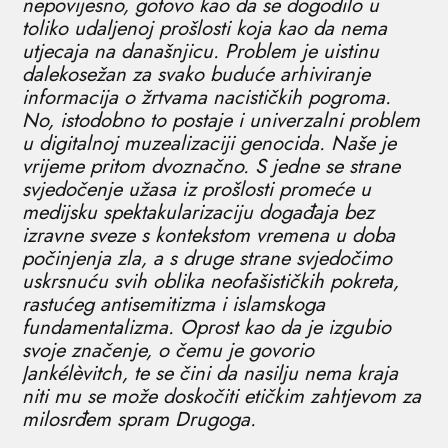
nepovijesno, gotovo kao da se dogodilo u
toliko udaljenoj prošlosti koja kao da nema
utjecaja na današnjicu. Problem je uistinu
dalekosežan za svako buduće arhiviranje
informacija o žrtvama nacističkih pogroma.
No, istodobno to postaje i univerzalni problem
u digitalnoj muzealizaciji genocida. Naše je
vrijeme pritom dvoznačno. S jedne se strane
svjedočenje užasa iz prošlosti promeće u
medijsku spektakularizaciju događaja bez
izravne sveze s kontekstom vremena u doba
počinjenja zla, a s druge strane svjedočimo
uskrsnuću svih oblika neofašističkih pokreta,
rastućeg antisemitizma i islamskoga
fundamentalizma. Oprost kao da je izgubio
svoje značenje, o čemu je govorio
Jankélèvitch, te se čini da nasilju nema kraja
niti mu se može doskočiti etičkim zahtjevom za
milosrđem spram Drugoga.