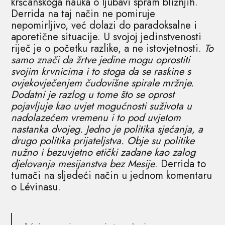
kršćanskoga nauka o ljubavi spram bližnjih.
Derrida na taj način ne pomiruje
nepomirljivo, već dolazi do paradoksalne i
aporetične situacije. U svojoj jedinstvenosti
riječ je o početku razlike, a ne istovjetnosti.
To
samo znači da žrtve jedine mogu oprostiti
svojim krvnicima i to stoga da se raskine s
ovjekovječenjem čudovišne spirale mržnje.
Dodatni je razlog u tome što se oprost
pojavljuje kao uvjet mogućnosti suživota u
nadolazećem vremenu i to pod uvjetom
nastanka dvojeg. Jedno je politika sjećanja, a
drugo politika prijateljstva. Obje su politike
nužno i bezuvjetno etički zadane kao zalog
djelovanja mesijanstva bez Mesije
. Derrida to
tumači na sljedeći način u jednom komentaru
o Lévinasu.