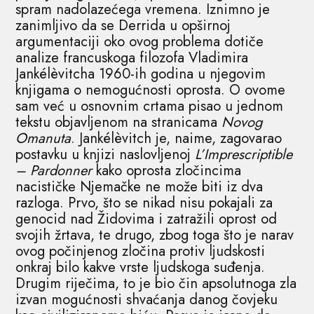
spram nadolazećega vremena. Iznimno je
zanimljivo da se Derrida u opširnoj
argumentaciji oko ovog problema dotiče
analize francuskoga filozofa Vladimira
Jankélèvitcha 1960-ih godina u njegovim
knjigama o nemogućnosti oprosta. O ovome
sam već u osnovnim crtama pisao u jednom
tekstu objavljenom na stranicama
Novog
Omanuta
. Jankélèvitch je, naime, zagovarao
postavku u knjizi naslovljenoj
L’Imprescriptible
– Pardonner
kako oprosta zločincima
nacističke Njemačke ne može biti iz dva
razloga. Prvo, što se nikad nisu pokajali za
genocid nad Židovima i zatražili oprost od
svojih žrtava, te drugo, zbog toga što je narav
ovog počinjenog zločina protiv ljudskosti
onkraj bilo kakve vrste ljudskoga suđenja.
Drugim riječima, to je bio čin apsolutnoga zla
izvan mogućnosti shvaćanja danog čovjeku