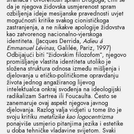
da je njegova židovska usmjerenost spram
ozbiljenja ideje mesijanske pravednosti uvjet
mogućnosti kritike svakog cionističkoga
zastranjenja, a ne nikakve apologije židovstva
kao zatvorenog nacionalno-vjerskoga
identiteta. (Jacques Derrida,
Adieu á
Emmanuel Lévinas
, Galilée, Pariz, 1997)
Odbijajući biti ʺžidovskim filozofomʺ, njegovo
promišljanje vlastita identiteta utoliko je
složena struktura odnosa između mišljenja i
djelovanja u etičko-političkome opravdanju
života jednog angažiranog lijevog
intelektualca onkraj svođenja na ideologijski
radikalizam Sartrea ili Foucaulta. Često se
zanemaruje ovaj aspekt njegova javnog
djelovanja. Razlog valja vidjeti u tome što je
svoju kritiku
metafizike kao logocentrizma
ponajviše usmjerio pitanjima jezika i estetike
u doba tehničke vladavine svijetom. Svaki