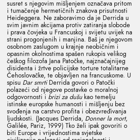
susret s njegovim mišljenjem označava pritom
i tumačenje hermetičnih znakova prisutnosti
Heideggera. Ne zaboravimo da je Derrida u
svim javnim akcijama protiv zatiranja slobode
i prava čovjeka u Francuskoj i svijetu uvijek na
strani progonjenih i manjina. Baš je njegovom
osobnom zaslugom u krajnje neobičnim i
opasnim okolnostima spašen rukopis velikog
češkog filozofa Jana Patočke, najznačajnijeg
disidenta i žrtve policijske torture totalitarne
Čehoslovačke, te objavljen na francuskome. U
spisu
Dar smrti
Derrida govori o Patočki
polazeći od njegove postavke o moralnoj
odgovornosti i
brizi za dušu
kao temelju
istinske europske humanosti i mišljenju bez
svođenja na carstvo profita i obezvređivanja
ljudskosti. (Jacques Derrida,
Donner la mort
,
Galilée, Pariz, 1999) Tko želi ipak govoriti o
biti Europe i vrijednostima svjetske