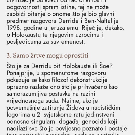
civilizacije polazeći od racionalnosti i
odgovornosti spram istine, taj ne može
zaobići pitanje o onome što je bio glavni
predmet razgovora Derride i Ben-Naftalija
1998. godine u Jeruzalemu. Riječ je, dakako,
o Holokaustu te njegovim uzrocima i
posljedicama za suvremenost.
3. Samo žrtve mogu oprostiti
Što je za Derridu bit Holokausta ili Šoe?
Ponajprije, u spomenutome razgovoru
pokazuje se kako filozof dekonstrukcije
oprezno razlaže ono što je prihvaćeno kao
samorazumljiva postavka na razini
vrijednosnoga suda. Naime, ako je
posvemašnje zatiranje Židova u nacističkim
logorima u 2. svjetskome ratu jedinstveni
odnosno singularni događaj genocida koji
nadilazi sve što je povijesno poznato i postaje