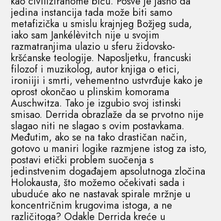
kao civiliziranome biću. Posve je jasno da
jedina instancija tada može biti samo
metafizička u smislu krajnjeg Božjeg suda,
iako sam Jankélèvitch nije u svojim
razmatranjima ulazio u sferu židovsko-
kršćanske teologije. Naposljetku, francuski
filozof i muzikolog, autor knjiga o etici,
ironiiji i smrti, vehementno ustvrđuje kako je
oprost okončao u plinskim komorama
Auschwitza. Tako je izgubio svoj istinski
smisao. Derrida obrazlaže da se prvotno nije
slagao niti ne slagao s ovim postavkama.
Međutim, ako se na tako drastičan način,
gotovo u maniri logike razmjene istog za isto,
postavi etički problem suočenja s
jedinstvenim događajem apsolutnoga zločina
Holokausta, što možemo očekivati sada i
ubuduće ako ne nastavak spirale mržnje u
koncentričnim krugovima istoga, a ne
različitoga? Odakle Derrida kreće u