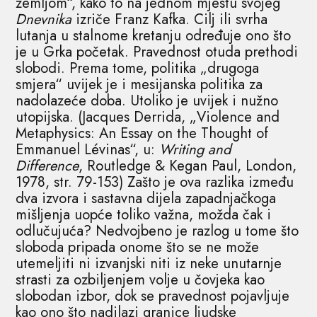
zemljom“, kako to na jednom mjestu svojeg
Dnevnika
izriče Franz Kafka. Cilj ili svrha
lutanja u stalnome kretanju određuje ono što
je u Grka početak. Pravednost otuda prethodi
slobodi. Prema tome, politika „drugoga
smjera“ uvijek je i mesijanska politika za
nadolazeće doba. Utoliko je uvijek i nužno
utopijska. (Jacques Derrida, „Violence and
Metaphysics: An Essay on the Thought of
Emmanuel Lévinas“, u:
Writing and
Difference
, Routledge & Kegan Paul, London,
1978, str. 79-153) Zašto je ova razlika između
dva izvora i sastavna dijela zapadnjačkoga
mišljenja uopće toliko važna, možda čak i
odlučujuća? Nedvojbeno je razlog u tome što
sloboda pripada onome što se ne može
utemeljiti ni izvanjski niti iz neke unutarnje
strasti za ozbiljenjem volje u čovjeka kao
slobodan izbor, dok se pravednost pojavljuje
kao ono što nadilazi granice ljudske