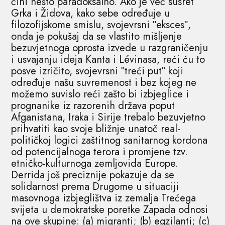
čini nešto paradoksalno. Ako je već susret
Grka i Židova, kako sebe određuje u
filozofijskome smislu, svojevrsni ʺekscesʺ,
onda je pokušaj da se vlastito mišljenje
bezuvjetnoga oprosta izvede u razgraničenju
i usvajanju ideja Kanta i Lévinasa, reći ću to
posve izričito, svojevrsni ʺtreći putʺ koji
određuje našu suvremenost i bez kojeg ne
možemo suvislo reći zašto bi izbjeglice i
prognanike iz razorenih država poput
Afganistana, Iraka i Sirije trebalo bezuvjetno
prihvatiti kao svoje bližnje unatoč real-
političkoj logici zaštitnog sanitarnog kordona
od potencijalnoga terora i promjene tzv.
etničko-kulturnoga zemljovida Europe.
Derrida još preciznije pokazuje da se
solidarnost prema Drugome u situaciji
masovnoga izbjeglištva iz zemalja Trećega
svijeta u demokratske poretke Zapada odnosi
na ove skupine: (a) migranti; (b) egzilanti; (c)