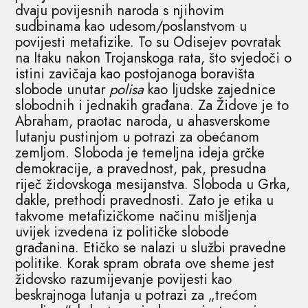
dvaju povijesnih naroda s njihovim
sudbinama kao udesom/poslanstvom u
povijesti metafizike. To su Odisejev povratak
na Itaku nakon Trojanskoga rata, što svjedoči o
istini zavičaja kao postojanoga boravišta
slobode unutar
polisa
kao ljudske zajednice
slobodnih i jednakih građana. Za Židove je to
Abraham, praotac naroda, u ahasverskome
lutanju pustinjom u potrazi za obećanom
zemljom. Sloboda je temeljna ideja grčke
demokracije, a pravednost, pak, presudna
riječ židovskoga mesijanstva. Sloboda u Grka,
dakle, prethodi pravednosti. Zato je etika u
takvome metafizičkome načinu mišljenja
uvijek izvedena iz političke slobode
građanina. Etičko se nalazi u službi pravedne
politike. Korak spram obrata ove sheme jest
židovsko razumijevanje povijesti kao
beskrajnoga lutanja u potrazi za „trećom