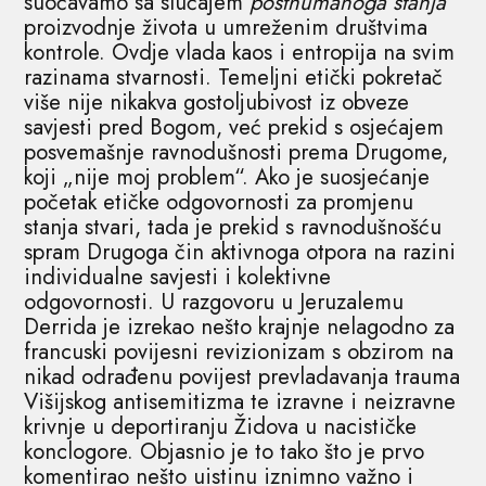
suočavamo sa slučajem
posthumanoga stanja
proizvodnje života u umreženim društvima
kontrole. Ovdje vlada kaos i entropija na svim
razinama stvarnosti. Temeljni etički pokretač
više nije nikakva gostoljubivost iz obveze
savjesti pred Bogom, već prekid s osjećajem
posvemašnje ravnodušnosti prema Drugome,
koji „nije moj problem“. Ako je suosjećanje
početak etičke odgovornosti za promjenu
stanja stvari, tada je prekid s ravnodušnošću
spram Drugoga čin aktivnoga otpora na razini
individualne savjesti i kolektivne
odgovornosti. U razgovoru u Jeruzalemu
Derrida je izrekao nešto krajnje nelagodno za
francuski povijesni revizionizam s obzirom na
nikad odrađenu povijest prevladavanja trauma
Višijskog antisemitizma te izravne i neizravne
krivnje u deportiranju Židova u nacističke
konclogore. Objasnio je to tako što je prvo
komentirao nešto uistinu iznimno važno i