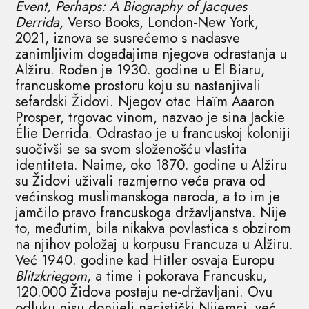
Event, Perhaps: A Biography of Jacques
Derrida,
Verso Books, London-New York,
2021, iznova se susrećemo s nadasve
zanimljivim događajima njegova odrastanja u
Alžiru. Rođen je 1930. godine u El Biaru,
francuskome prostoru koju su nastanjivali
sefardski Židovi. Njegov otac Haïm Aaaron
Prosper, trgovac vinom, nazvao je sina Jackie
Élie Derrida. Odrastao je u francuskoj koloniji
suočivši se sa svom složenošću vlastita
identiteta. Naime, oko 1870. godine u Alžiru
su Židovi uživali razmjerno veća prava od
većinskog muslimanskoga naroda, a to im je
jamčilo pravo francuskoga državljanstva. Nije
to, međutim, bila nikakva povlastica s obzirom
na njihov položaj u korpusu Francuza u Alžiru.
Već 1940. godine kad Hitler osvaja Europu
Blitzkriegom
, a time i pokorava Francusku,
120.000 Židova postaju ne-državljani. Ovu
odluku nisu donijeli nacistički Nijemci, već