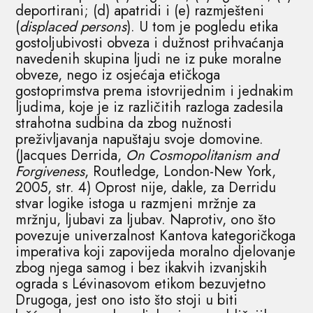
deportirani; (d) apatridi i (e) razmješteni
(
displaced persons
). U tom je pogledu etika
gostoljubivosti obveza i dužnost prihvaćanja
navedenih skupina ljudi ne iz puke moralne
obveze, nego iz osjećaja etičkoga
gostoprimstva prema istovrijednim i jednakim
ljudima, koje je iz različitih razloga zadesila
strahotna sudbina da zbog nužnosti
preživljavanja napuštaju svoje domovine.
(Jacques Derrida,
On Cosmopolitanism and
Forgiveness
, Routledge, London-New York,
2005, str. 4) Oprost nije, dakle, za Derridu
stvar logike istoga u razmjeni mržnje za
mržnju, ljubavi za ljubav. Naprotiv, ono što
povezuje univerzalnost Kantova kategoričkoga
imperativa koji zapovijeda moralno djelovanje
zbog njega samog i bez ikakvih izvanjskih
ograda s Lévinasovom etikom bezuvjetno
Drugoga, jest ono isto što stoji u biti