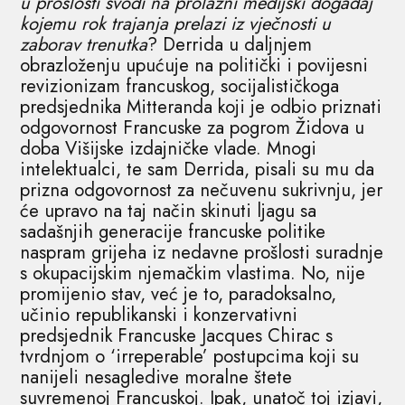
u prošlosti svodi na prolazni medijski događaj
kojemu rok trajanja prelazi iz vječnosti u
zaborav trenutka
? Derrida u daljnjem
obrazloženju upućuje na politički i povijesni
revizionizam francuskog, socijalističkoga
predsjednika Mitteranda koji je odbio priznati
odgovornost Francuske za pogrom Židova u
doba Višijske izdajničke vlade. Mnogi
intelektualci, te sam Derrida, pisali su mu da
prizna odgovornost za nečuvenu sukrivnju, jer
će upravo na taj način skinuti ljagu sa
sadašnjih generacije francuske politike
naspram grijeha iz nedavne prošlosti suradnje
s okupacijskim njemačkim vlastima. No, nije
promijenio stav, već je to, paradoksalno,
učinio republikanski i konzervativni
predsjednik Francuske Jacques Chirac s
tvrdnjom o ‘irreperable’ postupcima koji su
nanijeli nesagledive moralne štete
suvremenoj Francuskoj. Ipak, unatoč toj izjavi,