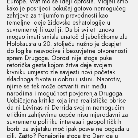
Europe. Vratimo se ideji oprosta. Vidjeli smo
kako je posrijedi pokušaj gotovo nemogućeg
zahtjeva za trijumfom pravednosti kao
temeljne ideje židovske eshatologije u
suvremenoj filozofiji. Da bi svijet iznova
mogao imati smisla unatoč dijaboličkome zlu
Holokausta u 20. stoljeću nužno je dospjeti
do logike nesvodive i bezuvjetne otvorenosti
spram Drugoga. Oprost nije stoga puka
retorička gesta kojom žrtva daje svojem
krvniku umjesto zle savjesti novi početak
skladnoga života u dobru i istini. Naprotiv,
njime se tek može ostvariti mir među
narodima i mogućnost povjerenja Drugoga.
Uobičajena kritika koja ima realističke obrise
da ni Lévinas ni Derrida svojim nemogućim
etičkim zahtjevima uopće nisu mjerodavni za
suvremenu politiku interesa i geopolitičkih
borbi za svjetsku moć ipak posve ne pogađa u
cilj. Zašto? Ponajprije stoga što Derrida u