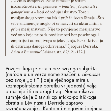
„Lévinas usmjerava svoje tumačenje spram
istoznačnosti
triju pojmova
–
bratstva, ¸čovječnosti i
gostoprimstva –
koji određuju iskustvo Tore i
mesijanskoga vremena čak i
prije
ili izvan Sinaja…Što
sebe znamenuje moglo bi se nazvati strukturalnim
a
priori
mesijanstvom. Nije to povijesno mesijanstvo,
već ono koje pripada povijesnosti bez posebnoga i
empirijski odredljivoga utjelovljenja. Bez otkrivenja
ili datiranja danoga otkrivenja.ʺ (Jacques Derrida,
Adieu a Emmanuel Lévinas
, str. 67/121-122.)
Povijest koja je ostala bez svojega subjekta
(naroda u univerzalnome značenju
demosa
) i
bez svoje „biti“ (ideje vječnoga mira u
kozmopolitskome poretku vrijednosti) valja
preusmjeriti na drugi trag. Nema nikakve
sumnje da je čitav sklop etičko-političkoga
obrata u Lévinasa i Derride zapravo
razračunavanje s Kantom i njegovim idejama