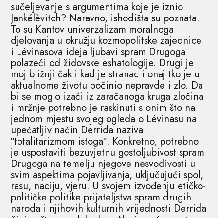
sučeljevanje s argumentima koje je iznio
Jankélèvitch? Naravno, ishodišta su poznata.
To su Kantov univerzalizam moralnoga
djelovanja u okružju kozmopolitske zajednice
i Lévinasova ideja ljubavi spram Drugoga
polazeći od židovske eshatologije. Drugi je
moj bližnji čak i kad je stranac i onaj tko je u
aktualnome životu počinio nepravde i zlo. Da
bi se moglo izaći iz zaračanoga kruga zločina
i mržnje potrebno je raskinuti s onim što na
jednom mjestu svojeg ogleda o Lévinasu na
upečatljiv način Derrida naziva
ʺtotalitarizmom istogaʺ. Konkretno, potrebno
je uspostaviti bezuvjetnu gostoljubivost spram
Drugoga na temelju njegove nesvodivosti u
svim aspektima pojavljivanja, uključujući spol,
rasu, naciju, vjeru. U svojem izvođenju etičko-
političke politike prijateljstva spram drugih
naroda i njihovih kulturnih vrijednosti Derrida