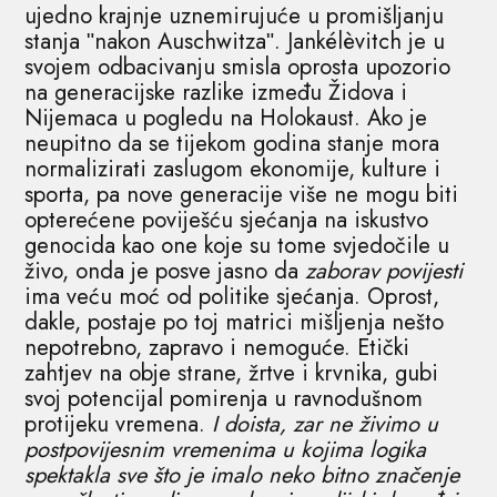
ujedno krajnje uznemirujuće u promišljanju
stanja ʺnakon Auschwitzaʺ. Jankélèvitch je u
svojem odbacivanju smisla oprosta upozorio
na generacijske razlike između Židova i
Nijemaca u pogledu na Holokaust. Ako je
neupitno da se tijekom godina stanje mora
normalizirati zaslugom ekonomije, kulture i
sporta, pa nove generacije više ne mogu biti
opterećene poviješću sjećanja na iskustvo
genocida kao one koje su tome svjedočile u
živo, onda je posve jasno da
zaborav povijesti
ima veću moć od politike sjećanja. Oprost,
dakle, postaje po toj matrici mišljenja nešto
nepotrebno, zapravo i nemoguće. Etički
zahtjev na obje strane, žrtve i krvnika, gubi
svoj potencijal pomirenja u ravnodušnom
protijeku vremena.
I doista, zar ne živimo u
postpovijesnim vremenima u kojima logika
spektakla sve što je imalo neko bitno značenje