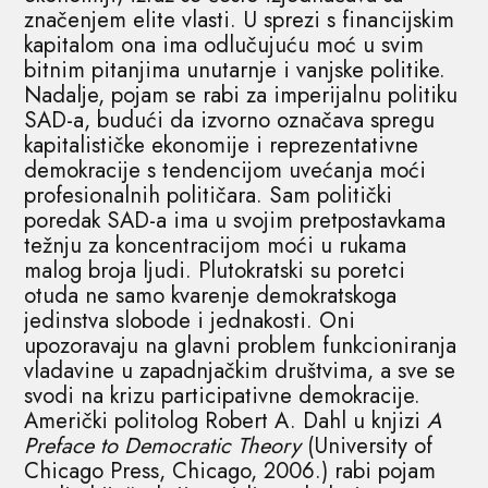
značenjem elite vlasti. U sprezi s financijskim
kapitalom ona ima odlučujuću moć u svim
bitnim pitanjima unutarnje i vanjske politike.
Nadalje, pojam se rabi za imperijalnu politiku
SAD-a, budući da izvorno označava spregu
kapitalističke ekonomije i reprezentativne
demokracije s tendencijom uvećanja moći
profesionalnih političara. Sam politički
poredak SAD-a ima u svojim pretpostavkama
težnju za koncentracijom moći u rukama
malog broja ljudi. Plutokratski su poretci
otuda ne samo kvarenje demokratskoga
jedinstva slobode i jednakosti. Oni
upozoravaju na glavni problem funkcioniranja
vladavine u zapadnjačkim društvima, a sve se
svodi na krizu participativne demokracije.
Američki politolog Robert A. Dahl u knjizi
A
Preface to Democratic Theory
(University of
Chicago Press, Chicago, 2006.) rabi pojam