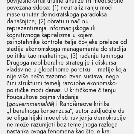
povijesno-strukturalne analize tri međusobno
povezana sklopa: (1) neutraliziranju moći
mase unutar demokratskoga paradoksa
današnjice; (2) obratu u načinu
reprezentiranja informacijskoga ili
kognitivnoga kapitalizma u kojem
psihotehnike kontrole želje čovjeka prelaze od
stadija ekonomskoga managementa do stadija
politike kao marketinga; (3) rađanju tamnoga
Drugoga neoliberalne strategije i diskursa
vladavine u globalnome poretku – mafije koja
nije više nešto zazorno izvan sustava, nego
čini strukturni temelj razdiobe ekonomsko-
političke moći danas. U kritičkome čitanju
Foucaultova pojma vladanja
(
gouvernmentalité
) i Rancièreove kritike
„liberalnoga konsenzusa“, autor zaključuje da
se oligarhijski model skrnavljenja demokracije
ne može razumjeti bez temeljnoga razloga
nastanka ovoga fenomena kao što je kraj