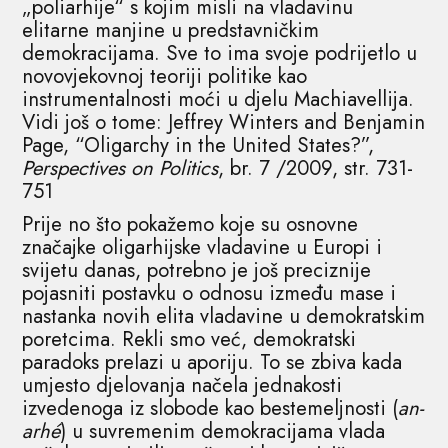
„poliarhije“ s kojim misli na vladavinu
elitarne manjine u predstavničkim
demokracijama. Sve to ima svoje podrijetlo u
novovjekovnoj teoriji politike kao
instrumentalnosti moći u djelu Machiavellija.
Vidi još o tome: Jeffrey Winters and Benjamin
Page, “Oligarchy in the United States?”,
Perspectives on Politics
, br. 7 /2009, str. 731-
751
Prije no što pokažemo koje su osnovne
značajke oligarhijske vladavine u Europi i
svijetu danas, potrebno je još preciznije
pojasniti postavku o odnosu između mase i
nastanka novih elita vladavine u demokratskim
poretcima. Rekli smo već, demokratski
paradoks prelazi u aporiju. To se zbiva kada
umjesto djelovanja načela jednakosti
izvedenoga iz slobode kao bestemeljnosti (
an-
arhé
) u suvremenim demokracijama vlada