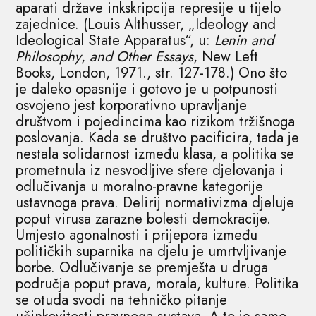
aparati države inkskripcija represije u tijelo
zajednice. (Louis Althusser, „Ideology and
Ideological State Apparatus“, u:
Lenin and
Philosophy
,
and Other Essays
, New Left
Books, London, 1971., str. 127-178.) Ono što
je daleko opasnije i gotovo je u potpunosti
osvojeno jest korporativno upravljanje
društvom i pojedincima kao rizikom tržišnoga
poslovanja. Kada se društvo pacificira, tada je
nestala solidarnost između klasa, a politika se
prometnula iz nesvodljive sfere djelovanja i
odlučivanja u moralno-pravne kategorije
ustavnoga prava. Delirij normativizma djeluje
poput virusa zarazne bolesti demokracije.
Umjesto agonalnosti i prijepora između
političkih suparnika na djelu je umrtvljivanje
borbe. Odlučivanje se premješta u druga
područja poput prava, morala, kulture. Politika
se otuda svodi na tehničko pitanje