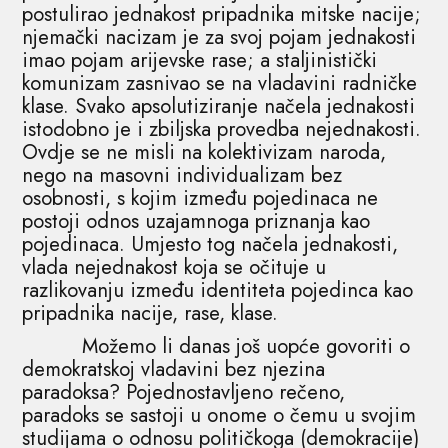
postulirao jednakost pripadnika mitske nacije;
njemački nacizam je za svoj pojam jednakosti
imao pojam arijevske rase; a staljinistički
komunizam zasnivao se na vladavini radničke
klase. Svako apsolutiziranje načela jednakosti
istodobno je i zbiljska provedba nejednakosti.
Ovdje se ne misli na kolektivizam naroda,
nego na masovni individualizam bez
osobnosti, s kojim između pojedinaca ne
postoji odnos uzajamnoga priznanja kao
pojedinaca. Umjesto tog načela jednakosti,
vlada nejednakost koja se očituje u
razlikovanju između identiteta pojedinca kao
pripadnika nacije, rase, klase.
Možemo li danas još uopće govoriti o
demokratskoj vladavini bez njezina
paradoksa? Pojednostavljeno rečeno,
paradoks se sastoji u onome o čemu u svojim
studijama o odnosu političkoga (demokracije)