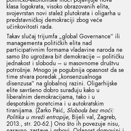
klasa logokrata, visoko obrazovanih elita,
svojevrstan novi stalež plutokrata i oligarha u
predstavničkoj demokraciji zbog veće
učinkovitosti rada.
Takav slučaj trijumfa „global Governance“ ili
managementa političkih elita nad
participativnim formama vladavine naroda ne
samo što ugrožava bit demokracije – političku
jednakost i slobodu – u masovnome društvu
potrošnje. Mnogo je pogubnija opasnost da se
time stvara poredak „konsenzualnoga
disenzusa“ na globalnoj razini. Oligarhijske
elite savršeno dobro surađuju kako u
liberalnim demokracijama, tako i u
despotskim poretcima i u autokratskim
tiranijama. (Žarko Paić,
Sloboda bez moći:
Politika u mreži entropije
, Bijeli val, Zagreb,
2013., str. 20-62.) Ono što ih povezuje nisu,
naravno, zastave i grbovi. Odanost domovini i