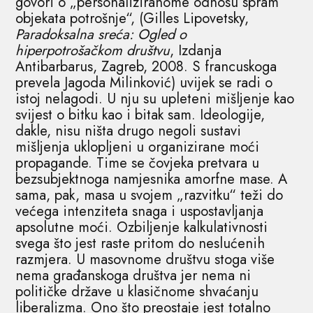
govori o „personaliziranome odnosu spram
objekata potrošnje“, (Gilles Lipovetsky,
Paradoksalna sreća: Ogled o
hiperpotrošačkom društvu
, Izdanja
Antibarbarus, Zagreb, 2008. S francuskoga
prevela Jagoda Milinković) uvijek se radi o
istoj nelagodi. U nju su upleteni mišljenje kao
svijest o bitku kao i bitak sam. Ideologije,
dakle, nisu ništa drugo negoli sustavi
mišljenja uklopljeni u organizirane moći
propagande. Time se čovjeka pretvara u
bezsubjektnoga namjesnika amorfne mase. A
sama, pak, masa u svojem „razvitku“ teži do
većega intenziteta snaga i uspostavljanja
apsolutne moći. Ozbiljenje kalkulativnosti
svega što jest raste pritom do neslućenih
razmjera. U masovnome društvu stoga više
nema građanskoga društva jer nema ni
političke države u klasičnome shvaćanju
liberalizma. Ono što preostaje jest totalno