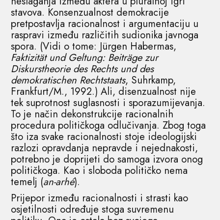
neslaganja između aktera u pluralnoj igri
stavova. Konsenzualnost demokracije
pretpostavlja racionalnost i argumentaciju u
raspravi između različitih sudionika javnoga
spora. (Vidi o tome: Jürgen Habermas,
Faktizität und Geltung: Beiträge zur
Diskurstheorie des Rechts und des
demokratischen Rechtstaats
, Suhrkamp,
Frankfurt/M., 1992.) Ali, disenzualnost nije
tek suprotnost suglasnosti i sporazumijevanja.
To je način dekonstrukcije racionalnih
procedura političkoga odlučivanja. Zbog toga
što iza svake racionalnosti stoje ideologijski
razlozi opravdanja nepravde i nejednakosti,
potrebno je doprijeti do samoga izvora onog
političkoga. Kao i sloboda političko nema
temelj (
an-arhé
).
Prijepor između racionalnosti i strasti kao
osjetilnosti određuje stoga suvremenu