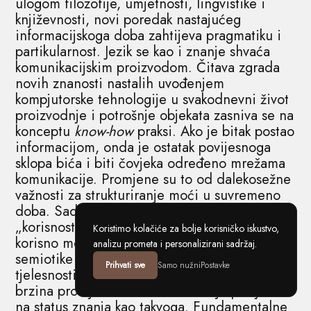
ulogom filozofije, umjetnosti, lingvistike i
književnosti, novi poredak nastajućeg
informacijskoga doba zahtijeva pragmatiku i
partikularnost. Jezik se kao i znanje shvaća
komunikacijskim proizvodom. Čitava zgrada
novih znanosti nastalih uvođenjem
kompjutorske tehnologije u svakodnevni život
proizvodnje i potrošnje objekata zasniva se na
konceptu
know-how
praksi. Ako je bitak postao
informacijom, onda je ostatak povijesnoga
sklopa bića i biti čovjeka određeno mrežama
komunikacije. Promjene su to od dalekosežne
važnosti za strukturiranje moći u suvremeno
doba. Sada vodeće kategorije postaju
„korisnost“ i „primjenjivost“. Sve što je
Koristimo kolačiće za bolje korisničko iskustvo,
korisno mora biti primjenjivo u praksi. Od
analizu prometa i personalizirani sadržaj.
semiotike do performativnih studija
Prihvati sve
Samo nužni
Postavke
tjelesnosti u korpusu kognitivnoga kapitalizma
brzina promjena mora imati i svoje posljedice
na status znanja kao takvoga. Fundamentalne