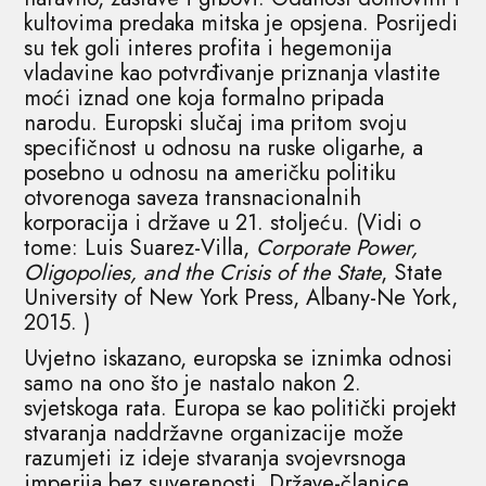
kultovima predaka mitska je opsjena. Posrijedi
su tek goli interes profita i hegemonija
vladavine kao potvrđivanje priznanja vlastite
moći iznad one koja formalno pripada
narodu. Europski slučaj ima pritom svoju
specifičnost u odnosu na ruske oligarhe, a
posebno u odnosu na američku politiku
otvorenoga saveza transnacionalnih
korporacija i države u 21. stoljeću. (Vidi o
tome: Luis Suarez-Villa,
Corporate Power,
Oligopolies, and the Crisis of the State
, State
University of New York Press, Albany-Ne York,
2015. )
Uvjetno iskazano, europska se iznimka odnosi
samo na ono što je nastalo nakon 2.
svjetskoga rata. Europa se kao politički projekt
stvaranja naddržavne organizacije može
razumjeti iz ideje stvaranja svojevrsnoga
imperija bez suverenosti. Države-članice