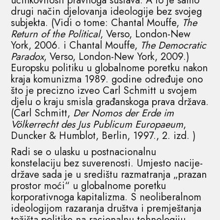
učinkovitosti pravnoga sustava. A to je samo
drugi način djelovanja ideologije bez svojeg
subjekta. (Vidi o tome: Chantal Mouffe,
The
Return of the Political
, Verso, London-New
York, 2006. i Chantal Mouffe,
The Democratic
Paradox
, Verso, London-New York, 2009.)
Europsku politiku u globalnome poretku nakon
kraja komunizma 1989. godine određuje ono
što je precizno izveo Carl Schmitt u svojem
djelu o kraju smisla građanskoga prava država.
(Carl Schmitt,
Der Nomos der Erde im
Völkerrecht des Jus Publicum Europaeum
,
Duncker & Humblot, Berlin, 1997., 2. izd. )
Radi se o ulasku u postnacionalnu
konstelaciju bez suverenosti. Umjesto nacije-
države sada je u središtu razmatranja „prazan
prostor moći“ u globalnome poretku
korporativnoga kapitalizma. S neoliberalnom
ideologijom razaranja društva i premještanja
težišta politike na racionalnu tehnologiju