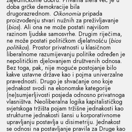
zajedničkome dobru. Privatna sfera već je u
doba grčke demokracije bila
drugorazrednom.
Oikonomia
pripada
proizvođenju stvari nužnih za preživljavanje
(
bios
). Ali ona ne može postati najvišom
razinom ljudske samosvrhe. Drugim riječima,
ne može postati političkom djelatnošću (
bios
politikos
). Prostor privatnosti u klasičnom
liberalnome razumijevanju politike određen je
nepolitičkim djelovanjem društvenih odnosa.
Bez toga, pak, nije moguće postojanje bilo
kakve ustavne države kao i pojma univerzalne
pravednosti. Drugo je shvaćanje ono koje
jednakost svodi na ekonomske kategorije
(ne)sumjerljivosti posjeda odnosno privatnoga
vlasništva. Neoliberalna logika kapitalističkog
svjetskoga tržišta pojam tržišne jednakosti kao
strukturne jednakosti šansi u korporativnome
upravljanju postavlja u disimetriju. Jednakost
se odnosi na postavljanje pravila za Druge kao