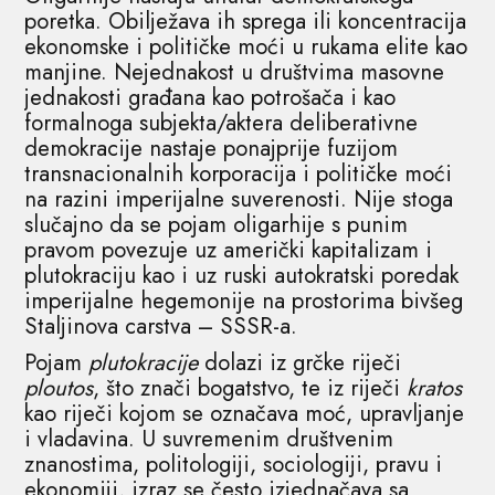
poretka. Obilježava ih sprega ili koncentracija
ekonomske i političke moći u rukama elite kao
manjine. Nejednakost u društvima masovne
jednakosti građana kao potrošača i kao
formalnoga subjekta/aktera deliberativne
demokracije nastaje ponajprije fuzijom
transnacionalnih korporacija i političke moći
na razini imperijalne suverenosti. Nije stoga
slučajno da se pojam oligarhije s punim
pravom povezuje uz američki kapitalizam i
plutokraciju kao i uz ruski autokratski poredak
imperijalne hegemonije na prostorima bivšeg
Staljinova carstva – SSSR-a.
Pojam
plutokracije
dolazi iz grčke riječi
ploutos
, što znači bogatstvo, te iz riječi
kratos
kao riječi kojom se označava moć, upravljanje
i vladavina. U suvremenim društvenim
znanostima, politologiji, sociologiji, pravu i
ekonomiji, izraz se često izjednačava sa