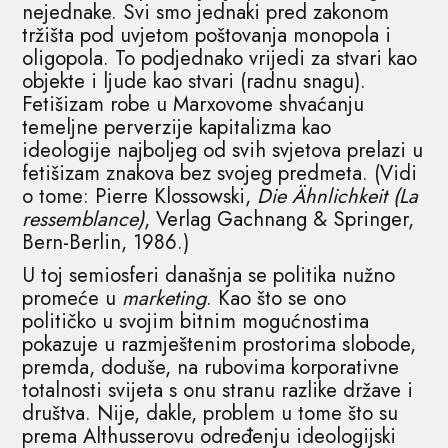
nejednake. Svi smo jednaki pred zakonom
tržišta pod uvjetom poštovanja monopola i
oligopola. To podjednako vrijedi za stvari kao
objekte i ljude kao stvari (radnu snagu).
Fetišizam robe u Marxovome shvaćanju
temeljne perverzije kapitalizma kao
ideologije najboljeg od svih svjetova prelazi u
fetišizam znakova bez svojeg predmeta. (Vidi
o tome: Pierre Klossowski,
Die Ähnlichkeit (La
ressemblance)
, Verlag Gachnang & Springer,
Bern-Berlin, 1986.)
U toj semiosferi današnja se politika nužno
promeće u
marketing
. Kao što se ono
političko u svojim bitnim mogućnostima
pokazuje u razmještenim prostorima slobode,
premda, doduše, na rubovima korporativne
totalnosti svijeta s onu stranu razlike države i
društva. Nije, dakle, problem u tome što su
prema Althusserovu određenju ideologijski