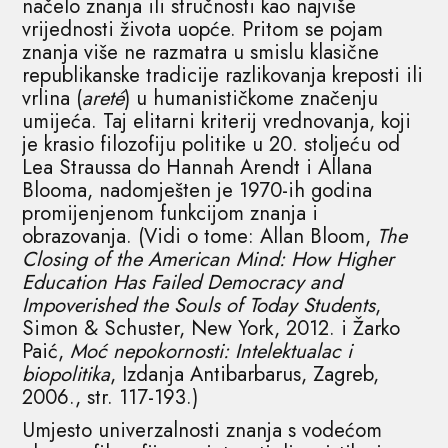
načelo znanja ili stručnosti kao najviše
vrijednosti života uopće. Pritom se pojam
znanja više ne razmatra u smislu klasične
republikanske tradicije razlikovanja kreposti ili
vrlina (
areté
) u humanističkome značenju
umijeća. Taj elitarni kriterij vrednovanja, koji
je krasio filozofiju politike u 20. stoljeću od
Lea Straussa do Hannah Arendt i Allana
Blooma, nadomješten je 1970-ih godina
promijenjenom funkcijom znanja i
obrazovanja. (Vidi o tome: Allan Bloom,
The
Closing of the American Mind: How Higher
Education Has Failed Democracy and
Impoverished the Souls of Today Students
,
Simon & Schuster, New York, 2012. i Žarko
Paić,
Moć nepokornosti: Intelektualac i
biopolitika
, Izdanja Antibarbarus, Zagreb,
2006., str. 117-193.)
Umjesto univerzalnosti znanja s vodećom