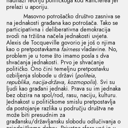
nadilazi teoriju političkoga kod Rancierea jer
prelazi u aporiju.
Masovno potrošačko društvo zasniva se
na jednakosti građana kao potrošača. Tako se
participativna i deliberativna demokracija
svodi na tržišna načela jednakosti uvjeta.
Alexis de Tocqueville govorio je još o njima
kao o pretpostavkama
fairness
vladavine. No,
problem je u tome što imamo posla s dva
shvaćanja jednakosti. Prvo je shvaćanje
političko. Ono čini temeljnu pretpostavku
ozbiljenja slobode u državi (
politeia,
republika
,
nacija-država, kozmopolis
). Svi su
ljudi kao građani jednaki. Prava su im jednaka
bez obzira na spol/rod, rasu, naciju, kulturu.
Jednakost u političkome smislu pretpostavlja
da postojanje razlika u području društva ne
može biti presudnim za
građansku/državljansku slobodu odlučivanja o