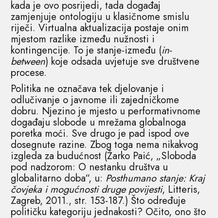
kada je ovo posrijedi, tada događaj
zamjenjuje ontologiju u klasičnome smislu
riječi. Virtualna aktualizacija postaje onim
mjestom razlike između nužnosti i
kontingencije. To je stanje-između (
in-
between
) koje odsada uvjetuje sve društvene
procese.
Politika ne označava tek djelovanje i
odlučivanje o javnome ili zajedničkome
dobru. Njezino je mjesto u performativnome
događaju slobode u mrežama globalnoga
poretka moći. Sve drugo je pad ispod ove
dosegnute razine. Zbog toga nema nikakvog
izgleda za budućnost (Žarko Paić, „Sloboda
pod nadzorom: O nestanku društva u
globalitarno doba“, u:
Posthumano stanje: Kraj
čovjeka i mogućnosti druge povijesti
, Litteris,
Zagreb, 2011., str. 153-187.) Što određuje
političku kategoriju jednakosti? Očito, ono što