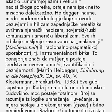
iskaz o „unutarnjoj istini i veličini“
nacističkoga poretka, ostaje nam ipak nešto
misaono dalekosežno. Heidegger, naime,
među moderne ideologije koje provode
bezuvjetni nihilizam zapadnjačke metafizike
uvrštava njemački nacizam, sovjetski/ruski
komunizam i američki liberalizam. Sve ih
odlikuje mišljenje zasnovano na „makinaciji“
(
Machenschaft
) ili racionalno-pragmatičkoj
uporabnosti, tj. instrumentalnosti bitka. To
ponajprije znači da mišljenje postaje
sredstvom uvećanja moći, kvantifikacije i
bezmjernosti. (Martin Heidegger,
Einführung
in die Metaphysik
, GA, sv. 40., V.
Klostermann, Frankurt/M., 1983.) Sve gubi
supstanciju. Kada je na djelu ono demonsko i
čudovišno, moć postaje totalnom. Broj se
razumije iz logike umnažanja i uvećanja, a
mjera nestaje u prekomjernom (
hyper
) i bitno
nemjerljivome. Razlog leži u tome što izostaje