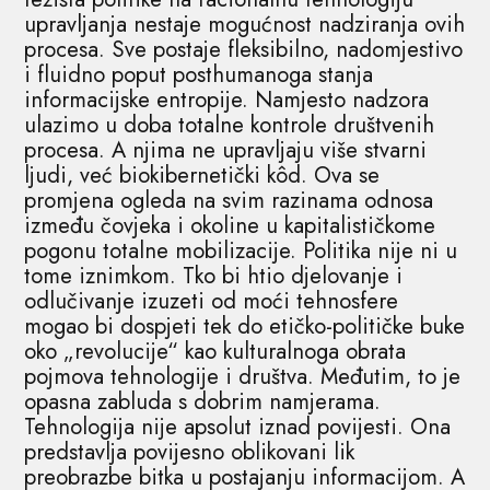
upravljanja nestaje mogućnost nadziranja ovih
procesa. Sve postaje fleksibilno, nadomjestivo
i fluidno poput posthumanoga stanja
informacijske entropije. Namjesto nadzora
ulazimo u doba totalne kontrole društvenih
procesa. A njima ne upravljaju više stvarni
ljudi, već biokibernetički kôd. Ova se
promjena ogleda na svim razinama odnosa
između čovjeka i okoline u kapitalističkome
pogonu totalne mobilizacije. Politika nije ni u
tome iznimkom. Tko bi htio djelovanje i
odlučivanje izuzeti od moći tehnosfere
mogao bi dospjeti tek do etičko-političke buke
oko „revolucije“ kao kulturalnoga obrata
pojmova tehnologije i društva. Međutim, to je
opasna zabluda s dobrim namjerama.
Tehnologija nije apsolut iznad povijesti. Ona
predstavlja povijesno oblikovani lik
preobrazbe bitka u postajanju informacijom. A