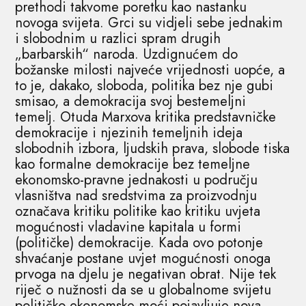
prethodi takvome poretku kao nastanku
novoga svijeta. Grci su vidjeli sebe jednakim
i slobodnim u razlici spram drugih
„barbarskih“ naroda. Uzdignućem do
božanske milosti najveće vrijednosti uopće, a
to je, dakako, sloboda, politika bez nje gubi
smisao, a demokracija svoj bestemeljni
temelj. Otuda Marxova kritika predstavničke
demokracije i njezinih temeljnih ideja
slobodnih izbora, ljudskih prava, slobode tiska
kao formalne demokracije bez temeljne
ekonomsko-pravne jednakosti u području
vlasništva nad sredstvima za proizvodnju
označava kritiku politike kao kritiku uvjeta
mogućnosti vladavine kapitala u formi
(političke) demokracije. Kada ovo potonje
shvaćanje postane uvjet mogućnosti onoga
prvoga na djelu je negativan obrat. Nije tek
riječ o nužnosti da se u globalnome svijetu
političko-ekonomske moći pojavljuje nova