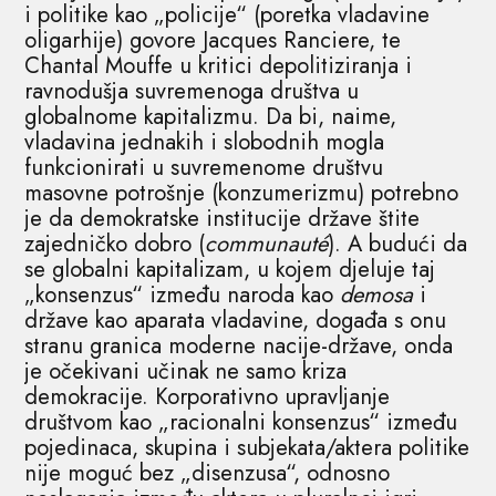
i politike kao „policije“ (poretka vladavine
oligarhije) govore Jacques Ranciere, te
Chantal Mouffe u kritici depolitiziranja i
ravnodušja suvremenoga društva u
globalnome kapitalizmu. Da bi, naime,
vladavina jednakih i slobodnih mogla
funkcionirati u suvremenome društvu
masovne potrošnje (konzumerizmu) potrebno
je da demokratske institucije države štite
zajedničko dobro (
communauté
). A budući da
se globalni kapitalizam, u kojem djeluje taj
„konsenzus“ između naroda kao
demosa
i
države kao aparata vladavine, događa s onu
stranu granica moderne nacije-države, onda
je očekivani učinak ne samo kriza
demokracije. Korporativno upravljanje
društvom kao „racionalni konsenzus“ između
pojedinaca, skupina i subjekata/aktera politike
nije moguć bez „disenzusa“, odnosno