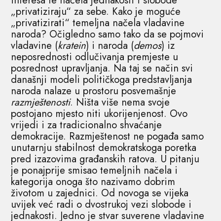
interesa te načela jednakosti i slobode
„privatiziraju“ za sebe. Kako je moguće
„privatizirati“ temeljna načela vladavine
naroda? Očigledno samo tako da se pojmovi
vladavine (
kratein
) i naroda (
demos
) iz
neposrednosti odlučivanja premjeste u
posrednost upravljanja. Na taj se način svi
današnji modeli političkoga predstavljanja
naroda nalaze u prostoru posvemašnje
razmještenosti
. Ništa više nema svoje
postojano mjesto niti ukorijenjenost. Ovo
vrijedi i za tradicionalno shvaćanje
demokracije. Razmještenost ne pogađa samo
unutarnju stabilnost demokratskoga poretka
pred izazovima građanskih ratova. U pitanju
je ponajprije smisao temeljnih načela i
kategorija onoga što nazivamo dobrim
životom u zajednici. Od novoga se vijeka
uvijek već radi o dvostrukoj vezi slobode i
jednakosti. Jedno je stvar suverene vladavine