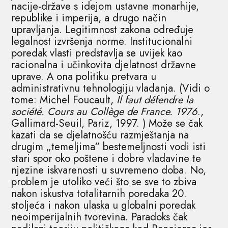
nacije-države s idejom ustavne monarhije,
republike i imperija, a drugo način
upravljanja. Legitimnost zakona određuje
legalnost izvršenja norme. Institucionalni
poredak vlasti predstavlja se uvijek kao
racionalna i učinkovita djelatnost državne
uprave. A ona politiku pretvara u
administrativnu tehnologiju vladanja. (Vidi o
tome: Michel Foucault,
Il faut défendre la
société. Cours au Collège de France. 1976
.,
Gallimard-Seuil, Pariz, 1997. ) Može se čak
kazati da se djelatnošću razmještanja na
drugim „temeljima“ bestemeljnosti vodi isti
stari spor oko poštene i dobre vladavine te
njezine iskvarenosti u suvremeno doba. No,
problem je utoliko veći što se sve to zbiva
nakon iskustva totalitarnih poredaka 20.
stoljeća i nakon ulaska u globalni poredak
neoimperijalnih tvorevina. Paradoks čak