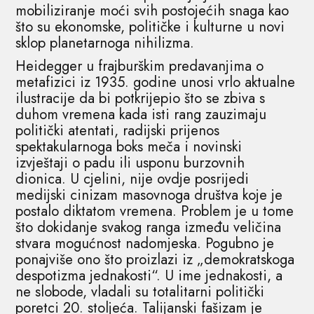
mobiliziranje moći svih postojećih snaga kao
što su ekonomske, političke i kulturne u novi
sklop planetarnoga nihilizma.
Heidegger u frajburškim predavanjima o
metafizici iz 1935. godine unosi vrlo aktualne
ilustracije da bi potkrijepio što se zbiva s
duhom vremena kada isti rang zauzimaju
politički atentati, radijski prijenos
spektakularnoga boks meča i novinski
izvještaji o padu ili usponu burzovnih
dionica. U cjelini, nije ovdje posrijedi
medijski cinizam masovnoga društva koje je
postalo diktatom vremena. Problem je u tome
što dokidanje svakog ranga između veličina
stvara mogućnost nadomjeska. Pogubno je
ponajviše ono što proizlazi iz „demokratskoga
despotizma jednakosti“. U ime jednakosti, a
ne slobode, vladali su totalitarni politički
poretci 20. stoljeća. Talijanski fašizam je