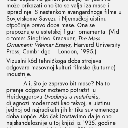
može prikazati ono što se valja iza mase i
ispred nje. S nastankom avangardnoga filma u
Sovjetskome Savezu i Njemačkoj uistinu
otpočinje pravo doba mase. Ona se
prepoznaje u estetskoj figuri ornamenta. (Vidi
o tome: Siegfried Kracauer,
The Mass
Ornament: Weimar Essays
, Harvard University
Press, Cambridge – London, 1995.)
Vizualni kôd tehničkoga doba strojeva
odgovara masovnoj kulturi filmske (kulturne)
industrije.
Ali, što je zapravo bit mase? Na to
pitanje odgovor možemo potražiti u
Heideggerovu
Uvođenju u metafiziku
,
dijagnozi modernosti kao takvoj, a uistinu
jednoj od najradikalnijih kritika suvremenoga
doba uopće. Ako čak izostavimo da je ono
najskandaloznije u toj knjizi iz 1935. godine