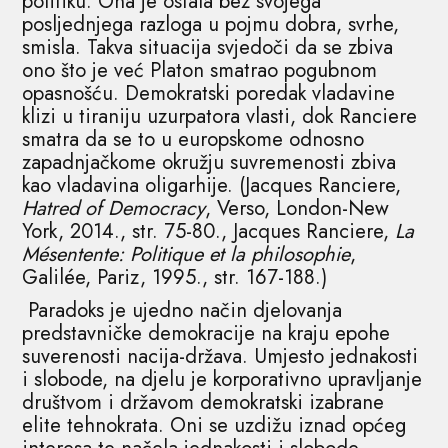
politiku. Ona je ostala bez svojega
posljednjega razloga u pojmu dobra, svrhe,
smisla. Takva situacija svjedoči da se zbiva
ono što je već Platon smatrao pogubnom
opasnošću. Demokratski poredak vladavine
klizi u tiraniju uzurpatora vlasti, dok Ranciere
smatra da se to u europskome odnosno
zapadnjačkome okružju suvremenosti zbiva
kao vladavina oligarhije. (Jacques Ranciere,
Hatred of Democracy
, Verso, London-New
York, 2014., str. 75-80., Jacques Ranciere,
La
Mésentente: Politique et la philosophie
,
Galilée, Pariz, 1995., str. 167-188.)
Paradoks je ujedno način djelovanja
predstavničke demokracije na kraju epohe
suverenosti nacija-država. Umjesto jednakosti
i slobode, na djelu je korporativno upravljanje
društvom i državom demokratski izabrane
elite tehnokrata. Oni se uzdižu iznad općeg