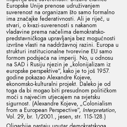
Europske Unije prenose udruživanjem
suverenost na organizam što samo formalno
ima značajke federativnosti. Ali je riječ, u
stvari, o kvazi-suverenosti s nakanom
vladavine prema načelima demokratsko-
predstavničkoga upravljanja bez mogućnosti
izvršne vlasti na naddržavnoj razini. Europa u
strukturi institucionalne tvorevine EU samo
formom podsjeća na imperij. No, u odnosu
na SAD i Rusiju njezin je „kolonijalizam iz
europske perspektive“, kako je to još 1957.
godine pokazao Alexandre Kojeve,
ekonomsko-kulturalni projekt. Daleko je od
toga da bi mogao biti presudnom političkom
moći s najvećim utjecajem na svjetsku
sigurnost. (Alexandre Kojeve, „Colonialism
from a European Perspective“,
Interpretation
,
Vol. 29, br. 1/2001., jesen, str. 115-128.)
Oligarhije nastaju unutar demokratskoga