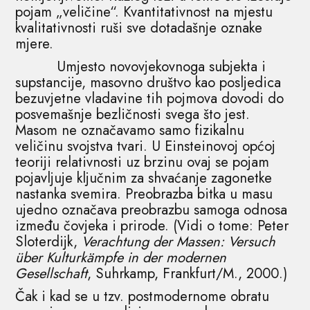
pojam „veličine“. Kvantitativnost na mjestu
kvalitativnosti ruši sve dotadašnje oznake
mjere.
Umjesto novovjekovnoga subjekta i
supstancije, masovno društvo kao posljedica
bezuvjetne vladavine tih pojmova dovodi do
posvemašnje bezličnosti svega što jest.
Masom ne označavamo samo fizikalnu
veličinu svojstva tvari. U Einsteinovoj općoj
teoriji relativnosti uz brzinu ovaj se pojam
pojavljuje ključnim za shvaćanje zagonetke
nastanka svemira. Preobrazba bitka u masu
ujedno označava preobrazbu samoga odnosa
između čovjeka i prirode. (Vidi o tome: Peter
Sloterdijk,
Verachtung der Massen: Versuch
über Kulturkämpfe in der modernen
Gesellschaft
, Suhrkamp, Frankfurt/M., 2000.)
Čak i kad se u tzv. postmodernome obratu