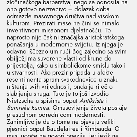
zločinačkoga barbarstva, nego se odnosila na
ono gotovo neizrecivo – dolazak doba
odmazde masovnoga društva nad visokom
kulturom. Prezirati mase ne čini se nimalo
inventivnom misaonom djelatnošću. To
naprosto nije čak ni značajka aristokratskoga
ponašanja u modernome svijetu. Iz njega je
odavno iščezao umirući Bog zajedno sa svim
obilježjima suverene vlasti od krune do
prijestolja, kako u simboličkome smislu tako i
u stvarnosti. Ako prezir pripada u afekte
resentimenta spram svakodnevice u znaku
ništenja svih vrijednosti, onda je riječ o
slabljenju snaga. Tako je to još izvodio
Nietzsche u spisima poput
Antikrista
i
Sumraka kumira
. Omasovljenje života postaje
presudnom odrednicom modernosti.
Zanimljivo je da o tome ne pjevaju veliki
pjesnici poput Baudelairea i Rimbauda. O
masi uopće ne govori poezija, jer jezik ne