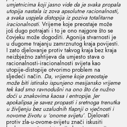
umjetnicima koji jasno vide da je svaka propala
utopija nastala iz zova apsolutne racionalnosti,
a svaka uspjela distopija iz poziva totalitarne
iracionalnosti
. Vrijeme koje preostaje može
još dugo potrajati i to je ono najgore što se
čovjeku može dogoditi. Agonija stvarnosti je
u dugome trajanju zamrznutog kraja povijesti.
I zato djelovanje protiv takvog kraja bez kraja
neizbježno zahtijeva da umjesto stava o
racionalnosti-iracionalnosti svijeta kao
utopije-distopije otvorimo problem na
sljedeći način.
Da, vrijeme koje preostaje
može biti istinsko ispunjeno mesijansko vrijeme
tek kad smo ravnodušni na ono što će nužno
doći u znakovima kaosa i entropije. Jer
apokalipsa je savez propasti i sretnoga trenutka
u življenju bez uzaludnih tlapnji o vječnosti i
novome životu u ‘onome svijetu’
. Djelovati
protiv zla-u-ovome-svijetu znači iskusiti