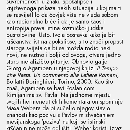
suvremenosti u znaku apokalipse i
književnoga prikaza nekih situacija u kojima ti
se rasvijetlilo da čovjek više ne vlada sobom
kao racionalno biće i da je samo kaos i
entropija prava istina kozmičko-ljudske
pustolovine. Usto, tvoja postavka kako je bit
kršćanstva istina apokalipse, a to znači propast
staroga svijeta da bi se možda rodio neki
novi, ne nužno i bolji od ovoga, otvara jedno
staro metafizičko pitanje. Obnovio ga je
Giorgio Agamben u njegovoj knjizi
Il Tempo
che Resta. Un commento alla Lettere Romani,
Bollatti Boringhieri, Torino, 2000. Kao što
znaš, Agamben se bavi Poslanicom
Rimljanima sv. Pavla. Na jednome mjestu
svojih hermeneutičkih komentara on spominje
Maxa Webera da bi sučelio njegov stav o
znanosti kao pozivu s Pavlovim shvaćanjem
mesijanskoga ‘poziva’ na koji se istinski
kršćanin ne može oglušiti. Weber koristi izraz