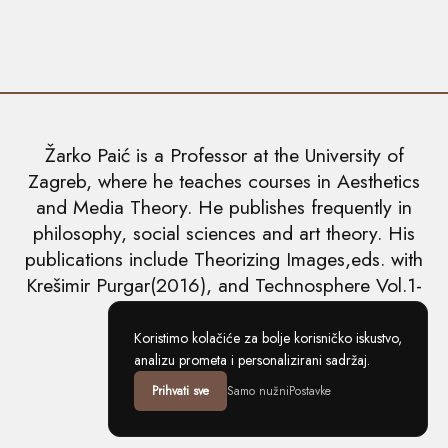
Žarko Paić is a Professor at the University of
Zagreb, where he teaches courses in Aesthetics
and Media Theory. He publishes frequently in
philosophy, social sciences and art theory. His
publications include Theorizing Images,eds. with
Krešimir Purgar(2016), and Technosphere Vol.1-
5(2018-2019).
Academia.edu
Koristimo kolačiće za bolje korisničko iskustvo,
analizu prometa i personalizirani sadržaj.
Researchgate
Prihvati sve
Samo nužni
Postavke
Tvrdja.com
Copyright ©2026 Žarko Paić