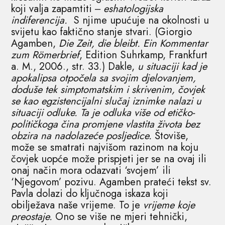
koji valja zapamtiti ‒
eshatologijska
indiferencija.
S njime upućuje na okolnosti u
svijetu kao faktično stanje stvari. (Giorgio
Agamben,
Die Zeit, die bleibt. Ein Kommentar
zum Römerbrief
, Edition Suhrkamp, Frankfurt
a. M., 2006., str. 33.) Dakle,
u situaciji kad je
apokalipsa otpočela sa svojim djelovanjem,
doduše tek simptomatskim i skrivenim, čovjek
se kao egzistencijalni slučaj iznimke nalazi u
situaciji odluke. Ta je odluka više od etičko-
političkoga čina promjene vlastita života bez
obzira na nadolazeće
posljedice.
Štoviše,
može se smatrati najvišom razinom na koju
čovjek uopće može prispjeti jer se na ovaj ili
onaj način mora odazvati ‘svojem’ ili
‘Njegovom’ pozivu. Agamben prateći tekst sv.
Pavla dolazi do ključnoga iskaza koji
obilježava naše vrijeme. To je
vrijeme koje
preostaje.
Ono se više ne mjeri tehnički,