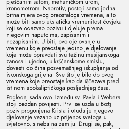
pješčanim satom, mehaničkom urom,
kronometrom. Naprotiv, postoji samo jedna
bitna mjera ovog preostaloga vremena, a to
može biti samo ekstatička vremenitost čovjeka
koji se odazvao pozivu i djeluje prema
njegovim naputcima, zapisanim i
nezapisanim. U biti, ovo djelovanje u
vremenu koje preostaje jedino je djelovanje
koje može opravdati svu težinu mesijanskoga
zanosa i ujedno, u kršćanskome smislu,
dovesti do čina posvemašnjeg iskupljenja od
iskonskoga grijeha. Sve što je bilo do ovog
vremena koje preostaje kao da iščezava pred
istinom apokaliptičkoga posljednjeg časa.
Pogledaj sada ovo. Između sv. Pavla i Webera
stoji bezdan povijesti. Prvi se uzda u Božji
poziv progonjena Krista i otuda je njegovo
djelovanje vezano uz prijenos svetoga u
svjetovno, s neba na zemlju. Drugi se, pak,