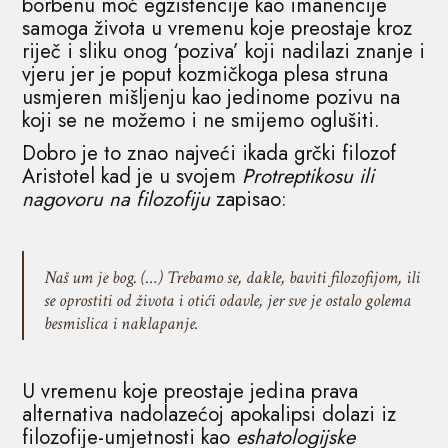
borbenu moć egzistencije kao imanencije
samoga života u vremenu koje preostaje kroz
riječ i sliku onog ‘poziva’ koji nadilazi znanje i
vjeru jer je poput kozmičkoga plesa struna
usmjeren mišljenju kao jedinome pozivu na
koji se ne možemo i ne smijemo oglušiti.
Dobro je to znao najveći ikada grčki filozof
Aristotel kad je u svojem
Protreptikosu ili
nagovoru na filozofiju
zapisao:
Naš um je bog. (…) Trebamo se, dakle, baviti filozofijom, ili
se oprostiti od života i otići odavle, jer sve je ostalo golema
besmislica i naklapanje.
U vremenu koje preostaje jedina prava
alternativa nadolazećoj apokalipsi dolazi iz
filozofije-umjetnosti kao
eshatologijske