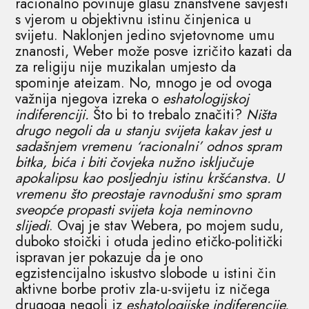
racionalno povinuje glasu znanstvene savjesti
s vjerom u objektivnu istinu činjenica u
svijetu. Naklonjen jedino svjetovnome umu
znanosti, Weber može posve izričito kazati da
za religiju nije muzikalan umjesto da
spominje ateizam. No, mnogo je od ovoga
važnija njegova izreka o
eshatologijskoj
indiferenciji.
Što bi to trebalo značiti?
Ništa
drugo negoli da u stanju svijeta kakav jest u
sadašnjem vremenu ‘racionalni’ odnos spram
bitka, bića i biti čovjeka nužno isključuje
apokalipsu kao posljednju istinu kršćanstva. U
vremenu što preostaje ravnodušni smo spram
sveopće propasti svijeta koja neminovno
slijedi
. Ovaj je stav Webera, po mojem sudu,
duboko stoički i otuda jedino etičko-politički
ispravan jer pokazuje da je ono
egzistencijalno iskustvo slobode u istini čin
aktivne borbe protiv zla-u-svijetu iz ničega
drugoga negoli iz
eshatologijske indiferencije.