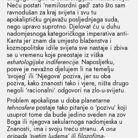
Neću
postati ‘nemilosrdni gad’ zato što sam
ravnodušan za kraj svijeta i svu tu
apokaliptičku gnjavažu posljednjega suda,
nego upravo suprotno. Djelovat ću u duhu
nadomjesnoga kategoričkoga imperativa anti-
Kanta jer znam da umjesto blaženstva i
kozmopolitske idile svijeta sve nastaje i zbiva
se u vremenu koje preostaje iz viška
eshatologijske indiferencije.
Naposljetku,
posve je nevažno djelujem li na temelju
‘svojeg’ ili ‘Njegova’ poziva, jer su oba
poziva, kako znanosti tako i vjere, ništa drugo
negoli ‘racionalni’ odgovori na zlo-u-svijetu.
Problem apokalipse u doba planetarne
tehnosfere
postaje tako pitanje o ‘pozivu’ koji
usuprot tome da bude jedino sveden na zov
Boga ili njegova sekularnoga nadomjeska u
Znanosti, ima i svoju treću stranu.
A ona
pripada ‘svetim ludama’ ili filozofima-