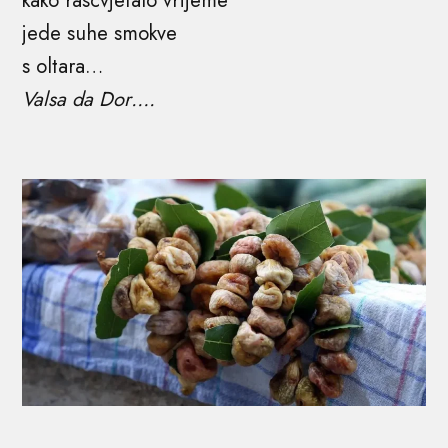
kako rascvjetalo vrijeme
jede suhe smokve
s oltara…
Valsa da Dor….