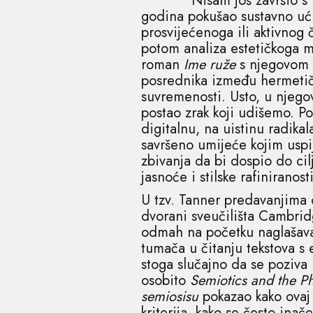
Nisam još završio s Ecom
godina pokušao sustavno ući 
prosvijećenoga ili aktivnog č
potom analiza estetičkoga m
roman
Ime ruže
s njegovom t
posrednika između hermetični
suvremenosti. Usto, u njego
postao zrak koji udišemo. Po
digitalnu, na uistinu radikal
savršeno umijeće kojim uspi
zbivanja da bi dospio do cil
jasnoće i stilske rafinirano
U tzv. Tanner predavanjima o
dvorani sveučilišta Cambr
odmah na početku naglašava
tumača u čitanju tekstova s
stoga slučajno da se poziva 
osobito
Semiotics and the P
semiosisu
pokazao kako ovaj 
kriterija, kako se često ina