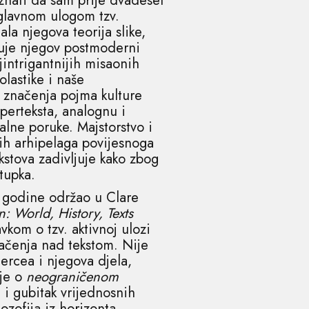
ti da sam prije dvadeset
 glavnom ulogom tzv.
ala njegova teorija slike,
zuje njegov postmoderni
intrigantnijih misaonih
olastike i naše
a značenja pojma kulture
iperteksta, analognu i
ualne poruke. Majstorstvo i
nih arhipelaga povijesnoga
kstova zadivljuje kako zbog
tupka.
. godine održao u Clare
n: World, History, Texts
vkom o tzv. aktivnoj ulozi
mačenja nad tekstom. Nije
iercea i njegova djela,
eje o
neograničenom
 i gubitak vrijednosnih
ozofija iz horizonta