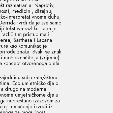
kt razmatranja. Naprotiv,
nosti, medicini, dizajnu,
čko-interpretativnome duhu,
Derrida tvrdi da je sve samo
ji tekstova razlike, tada je
različitim pristupima i
serea, Barthesa i Lacana
lture kao komunikacije
prirode znaka. Svaki se znak
i moć označitelja (vrijeme).
e koncept otvorenoga djela
e zajednicu subjekata/aktera
tima. Eco umjetničko djelo
a, a drugo na moderna
renome umjetničkome djelu.
toga neprestano izazovom za
kojoj tumačenje izvodi iz
vorenoga za mogućnosti