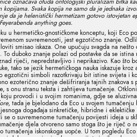
žnice označava otuda ontologijski pluralizam bitka k
 kopijama. Svaka kopija ne samo da je jednaka izvor
je da je helenistički hermetizam gotovo istovjetan ep
Feyerabenda anything goes.
 u hermetičko-gnostičkome konceptu, koji Eco pod
remenom suvremenosti, jest egzotično znanje. Odliku
jeloviti smisao iskaza. One upućuju svagda na nešto 
 To duboko znanje polazi od postavke da se istina 
ad riječi, nepredstavljivo i neprikazivo. Kao što b
ke, tako se jezik hermetičkoga nauka iskazuje kroz a
 egzotični simboli razotkrivaju bit istine svijeta i 
no ezoterično znanje dešifriranja tajnih znakova s
le, s onu stranu teksta i zahtijeva tumačenje. Otklon
koju provodi i u svojim romanima, gdje se aluzivna
ore
, tada je bjelodano da Eco u svojem tumačenju
ijesnoga događaja sinkretičke, hibridne i eklektičke
di se o suvremenome tumačenju povijesti ideja u sk
mačenje djela otvoreno samo stoga što je riječ o 
kao tumačenja iskonskoga uopće. U tom pogledu Eco 