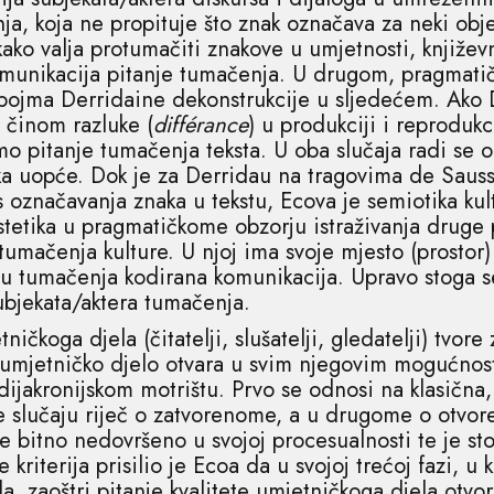
ja, koja ne propituje što znak označava za neki obje
kako valja protumačiti znakove u umjetnosti, književ
komunikacija pitanje tumačenja. U drugom, pragmati
e pojma Derridaine dekonstrukcije u sljedećem. Ako 
a činom razluke (
différance
) u produkciji i reprodukci
o pitanje tumačenja teksta. U oba slučaja radi se o 
aka uopće. Dok je za Derridau na tragovima de Saus
 označavanja znaka u tekstu, Ecova je semiotika ku
estetika u pragmatičkome obzorju istraživanja druge 
umačenja kulture. U njoj ima svoje mjesto (prostor) 
u tumačenja kodirana komunikacija. Upravo stoga s
ubjekata/aktera tumačenja.
tničkoga djela (čitatelji, slušatelji, gledatelji) tvor
 umjetničko djelo otvara u svim njegovim mogućnos
 dijakronijskom motrištu. Prvo se odnosi na klasičn
je slučaju riječ o zatvorenome, a u drugome o otvo
je bitno nedovršeno u svojoj procesualnosti te je s
riterija prisilio je Ecoa da u svojoj trećoj fazi, u 
a, zaoštri pitanje kvalitete umjetničkoga djela ot