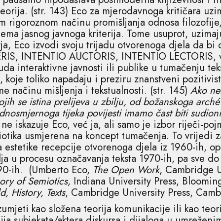
teorija. (str. 143) Eco za mjerodavnoga kritičara uzi
 rigoroznom načinu promišljanja odnosa filozofije, 
ema jasnog javnoga kriterija. Tome usuprot, uzimaj
a, Eco izvodi svoju trijadu otvorenoga djela da bi 
ERIS, INTENTIO AUCTORIS, INTENTIO LECTORIS, val
a interaktivne javnosti ili publike u tumačenju tekst
 koje toliko napadaju i preziru znanstveni pozitivis
e načinu mišljenja i tekstualnosti. (str. 145)
Ako nem
ojih se istina prelijeva u zbilju, od božanskoga arch
ednosmjernoga tijeka povijesti imamo čast biti sudion
ne iskazuje Eco, već ja, ali samo je izbor riječi-p
iotika usmjerena na koncept tumačenja. To vrijedi za
a estetike recepcije otvorenoga djela iz 1960-ih, o
lja u procesu označavanja teksta 1970-ih, pa sve do
90-ih. (Umberto Eco,
The Open Work
, Cambridge U
ory of Semiotics,
Indiana University Press, Bloomin
, History, Texts
, Cambridge University Press, Camb
mjeti kao složena teorija komunikacije ili kao teorij
ja subjekata/aktera diskursa i dijaloga u umreženim