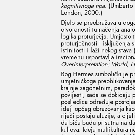
kognitivnoga tipa
. (Umberto
London, 2000.)
Djelo se preobražava u događ
otvorenosti tumačenja analog
logika proturječja. Umjesto 
proturječnosti i isključenja 
istinitosti i laži nekog stava 
vremenu uspostavlja iracion
Overinterpretation: World, Hi
Bog Hermes simbolički je pr
umjetničkoga preoblikovanja 
krajnje zagonetnim, parado
povijesti, sada se dokidaju 
posljedica određuje postoja
ideji općeg obrazovanja kao
riječi postaju aluzije, a ci
da bića budu prisutna na dal
kultova. Ideja multikultural