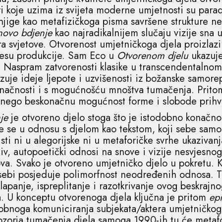
ri koje uzima iz svijeta moderne umjetnosti su parad
njige kao metafizičkoga pisma savršene strukture ne
novo bdjenje
kao najradikalnijem slučaju vizije sna 
ara svjetove. Otvorenost umjetničkoga djela proizlazi
cesu produkcije. Sam Eco u
Otvorenom djelu
ukazuj
 Naspram zatvorenosti klasike u transcendentalnome
zuje ideje ljepote i uzvišenosti iz božanske samorep
načnosti i s mogućnošću mnoštva tumačenja. Pritom
 nego beskonačnu mogućnost forme i slobode prihv
je
je otvoreno djelo stoga što je istodobno konačn
e se u odnosu s djelom kao tekstom, koji sebe samo
risti ni u alegorijske ni u metaforičke svrhe ukaziva
otiv, autopoetički odnosi na snove i vizije nesvjesnog
a. Svako je otvoreno umjetničko djelo u pokretu. 
ebi posjeduje polimorfnost neodređenih odnosa. 
klapanje, ispreplitanje i razotkrivanje ovog beskrajno
. U konceptu otvorenoga djela ključna je pritom
ep
noga komuniciranja subjekata/aktera umjetničkog
bzorja tumačenja djela samoga 1990-ih tu će metaf