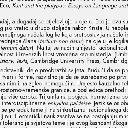
 Eco,
Kant and the platypus: Essays on Language and
aj, a događaj se otjelovljuje u djelu. Eco je ovu s
ijski vratio u drugo stoljeća nakon Krista. U neopla
temeljnoga načela logike koja pretpostavlja načelo i
srednjega člana (
tertium non datur
) na djelu je logi
(
tertium datur
). Na taj se način umjesto racionalnosti
alnost i ireverzibilnost vremena kao misterija. (Um
story, Texts
, Cambridge University Press, Cambridg
edstavnik ideje preobrazbi svijeta. Budući da se p
tvari i forme, razvidno je da se susrećemo po prvi 
ksalnim i naizgled nemogućim. Umjesto kauzalno-te
prostorno-vremenske granice, a posljedica prethodi u
nje više uzroka. Trijumfalna pobjeda hermetizma po
 interdisciplinarne
enkyklos paideiae
. Jezik se oslob
jeli se poredak temelji na sinkretizmu iracionalnog
jinu. Hermetički nauk zasniva se na postojanju mnošt
ne tolerancije svjetova temelj je ovog kasnoantičkoga