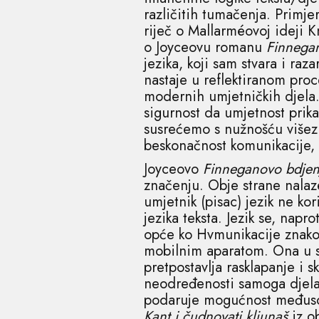
različitih tumačenja. Primje
riječ o Mallarméovoj ideji K
o Joyceovu romanu
Finnega
jezika, koji sam stvara i raz
nastaje u reflektiranom pro
modernih umjetničkih djela.
sigurnost da umjetnost prika
susrećemo s nužnošću višez
beskonačnost komunikacije,
Joyceovo
Finneganovo bdjen
značenju. Obje strane nalaz
umjetnik (pisac) jezik ne ko
jezika teksta. Jezik se, napr
opće ko Hvmunikacije znakov
mobilnim aparatom. Ona u s
pretpostavlja rasklapanje i s
neodređenosti samoga djela
podaruje mogućnost međusob
Kant i čudnovati kljunaš
iz o