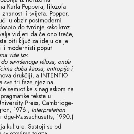
ma Karla Poppera, filozofa
znanosti i svijeta. Popper,
ući u obzir postmoderni
dospio do tvrdnje kako kroz
ja vidjeti da će ono treće,
a biti ključ za ideju da je
ti i modernisti poput
a više tzv.
é do savršenoga télosa, onda
icima doba kaosa, entropije i
ojmova drukčiji, a INTENTIO
 sve tri faze njezina
pće semiotike s naglaskom na
 pragmatike teksta u
niversity Press, Cambridge-
gton, 1976.,
Interpretation
ridge-Massachusetts, 1990.)
a kulture. Sastoji se od
 svjetovima teksta.