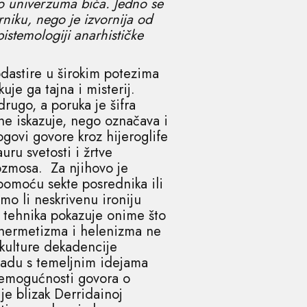
ao univerzuma bića. Jedno se
niku, nego je izvornija od
istemologiji anarhističke
astire u širokim potezima
je ga tajna i misterij.
drugo, a poruka je šifra
ne iskazuje, nego označava i
ogovi govore kroz hijeroglife
uru svetosti i žrtve
kozmosa. Za njihovo je
 pomoću sekte posrednika ili
imo li neskrivenu ironiju
 tehnika pokazuje onime što
 hermetizma i helenizma ne
 kulture dekadencije
ladu s temeljnim idejama
nemogućnosti govora o
je blizak Derridainoj