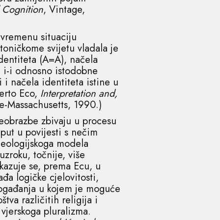
 Cognition
, Vintage,
uvremenu situaciju
toničkome svijetu vladala je
dentiteta (A=A), načela
ka i-i odnosno istodobne
 i načela identiteta istine u
berto Eco,
Interpretation and,
e-Massachusetts, 1990.)
reobrazbe zbivaju u procesu
put u povijesti s nečim
leologijskoga modela
zroku, točnije, više
kazuje se, prema Ecu, u
ađa logičke cjelovitosti,
a događanja u kojem je moguće
va različitih religija i
 vjerskoga pluralizma.