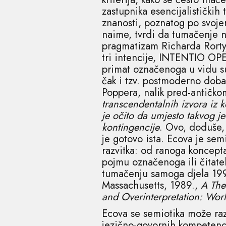
zastupnika esencijalističkih 
znanosti, poznatog po svojem
naime, tvrdi da tumačenje n
pragmatizam Richarda Rortyj
tri intencije, INTENTIO OP
primat označenoga u vidu sud
čak i tzv. postmoderno doba,
Poppera, nalik pred-antičkom
transcendentalnih izvora iz k
je očito da umjesto takvog j
kontingencije
. Ovo, doduše, 
je gotovo ista. Ecova je sem
razvitka: od ranoga koncept
pojmu označenoga ili čitate
tumačenju samoga djela 19
Massachusetts, 1989.,
A The
and Overinterpretation: World
Ecova se semiotika može razu
jezično-govornih kompetenci