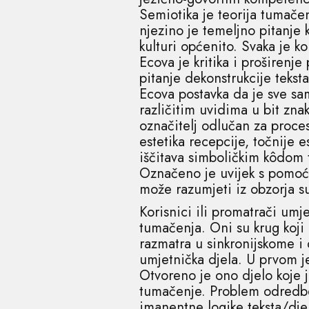
Semiotika je teorija tumačen
njezino je temeljno pitanje 
kulturi općenito. Svaka je 
Ecova je kritika i proširenj
pitanje dekonstrukcije tekst
Ecova postavka da je sve sam
različitim uvidima u bit zn
označitelj odlučan za proces
estetika recepcije, točnije 
iščitava simboličkim kôdom t
Označeno je uvijek s pomoć
može razumjeti iz obzorja s
Korisnici ili promatrači umje
tumačenja. Oni su krug koji
razmatra u sinkronijskome i
umjetnička djela. U prvom 
Otvoreno je ono djelo koje 
tumačenje. Problem odredbe k
imanentne logike teksta/djel