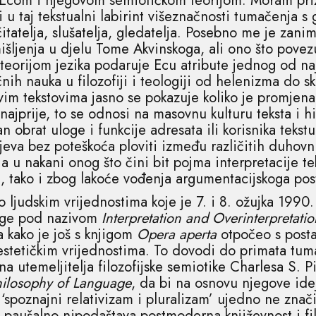
 i njegovom semiotičkom teorijom. Moram prizna
u taj tekstualni labirint višeznačnosti tumačenja s
itatelja, slušatelja, gledatelja. Posebno me je zanim
išljenja u djelu Tome Akvinskoga, ali ono što pove
eorijom jezika podaruje Ecu atribute jednog od naj
h nauka u filozofiji i teologiji od helenizma do sk
vim tekstovima jasno se pokazuje koliko je promjen
najprije, to se odnosi na masovnu kulturu teksta i h
an obrat uloge i funkcije adresata ili korisnika tekst
jeva bez poteškoća ploviti između različitih duhov
ja u nakani onog što čini bit pojma interpretacije te
sti, tako i zbog lakoće vođenja argumentacijskoga pos
 ljudskim vrijednostima koje je 7. i 8. ožujka 1990
idge pod nazivom
Interpretation and Overinterpretatio
 kako je još s knjigom
Opera aperta
otpočeo s posta
 estetičkim vrijednostima. To dovodi do primata tu
na utemeljitelja filozofijske semiotike Charlesa S. P
hilosophy of Language
, da bi na osnovu njegove id
‘spoznajni relativizam i pluralizam’ ujedno ne znači
če paušalno nipodaštava postmoderna književnost i fil