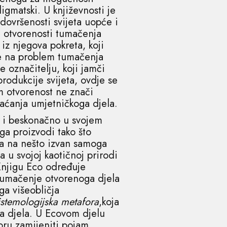
igmatski. U književnosti je
dovršenosti svijeta uopće i
u otvorenosti tumačenja
 iz njegova pokreta, koji
e na problem tumačenja
 označitelju, koji jamči
rodukcije svijeta, ovdje se
 otvorenost ne znači
aćanja umjetničkoga djela.
o i beskonačno u svojem
ga proizvodi tako što
nja na nešto izvan samoga
a u svojoj kaotičnoj prirodi
Knjigu Eco određuje
Tumačenje otvorenoga djela
ga višeobličja
istemologijska metafora
,koja
a djela. U Ecovom djelu
oru zamijeniti pojam