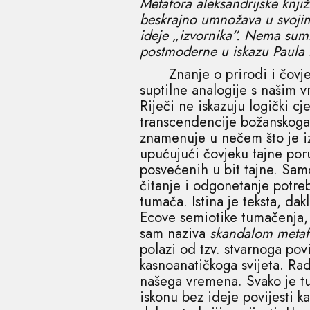
Metafora aleksandrijske knji
beskrajno umnožava u svojim
ideje „izvornika“. Nema sumn
postmoderne u iskazu Paula 
Znanje o prirodi i čovjeku
suptilne analogije s našim v
Riječi ne iskazuju logički c
transcendencije božanskoga.
znamenuje u nečem što je izn
upućujući čovjeku tajne poru
posvećenih u bit tajne. Samo
čitanje i odgonetanje potreb
tumača. Istina je teksta, dak
Ecove semiotike tumačenja, 
sam naziva
skandalom metaf
polazi od tzv. stvarnoga pov
kasnoanatičkoga svijeta. Ra
našega vremena. Svako je tu
iskonu bez ideje povijesti 