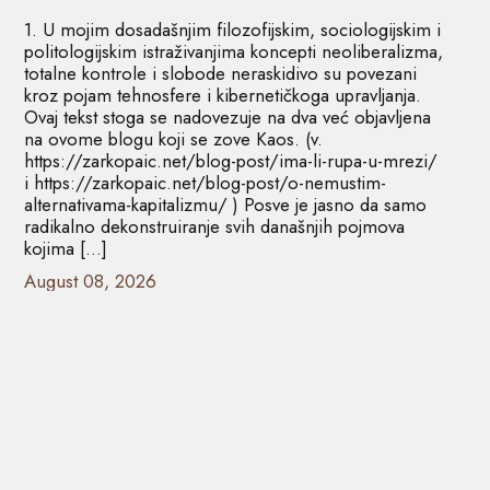
1. U mojim dosadašnjim filozofijskim, sociologijskim i
politologijskim istraživanjima koncepti neoliberalizma,
totalne kontrole i slobode neraskidivo su povezani
kroz pojam tehnosfere i kibernetičkoga upravljanja.
Ovaj tekst stoga se nadovezuje na dva već objavljena
na ovome blogu koji se zove Kaos. (v.
https://zarkopaic.net/blog-post/ima-li-rupa-u-mrezi/
i https://zarkopaic.net/blog-post/o-nemustim-
alternativama-kapitalizmu/ ) Posve je jasno da samo
radikalno dekonstruiranje svih današnjih pojmova
kojima […]
August 08, 2026