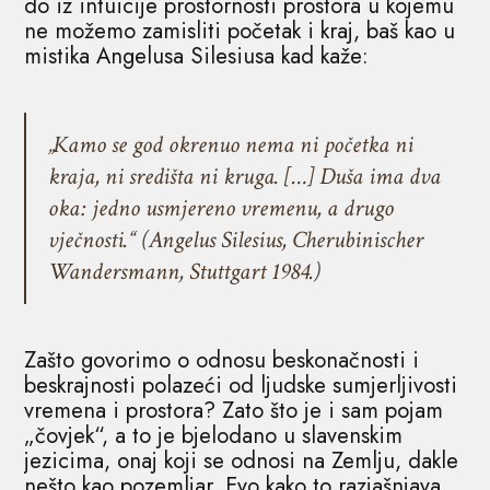
do iz intuicije prostornosti prostora u kojemu
ne možemo zamisliti početak i kraj, baš kao u
mistika Angelusa Silesiusa kad kaže:
„Kamo se god okrenuo nema ni početka ni
kraja, ni središta ni kruga. […] Duša ima dva
oka: jedno usmjereno vremenu, a drugo
vječnosti.“ (Angelus Silesius, Cherubinischer
Wandersmann, Stuttgart 1984.)
Zašto govorimo o odnosu beskonačnosti i
beskrajnosti polazeći od ljudske sumjerljivosti
vremena i prostora? Zato što je i sam pojam
„čovjek“, a to je bjelodano u slavenskim
jezicima, onaj koji se odnosi na Zemlju, dakle
nešto kao pozemljar. Evo kako to razjašnjava