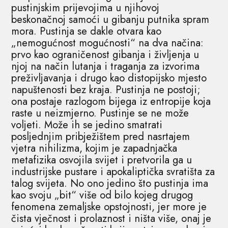
pustinjskim prijevojima u njihovoj
beskonačnoj samoći u gibanju putnika spram
mora. Pustinja se dakle otvara kao
„nemogućnost mogućnosti“ na dva načina:
prvo kao ograničenost gibanja i življenja u
njoj na način lutanja i traganja za izvorima
preživljavanja i drugo kao distopijsko mjesto
napuštenosti bez kraja. Pustinja ne postoji;
ona postaje razlogom bijega iz entropije koja
raste u neizmjerno. Pustinje se ne može
voljeti. Može ih se jedino smatrati
posljednjim pribježištem pred nasrtajem
vjetra nihilizma, kojim je zapadnjačka
metafizika osvojila svijet i pretvorila ga u
industrijske pustare i apokaliptička svratišta za
talog svijeta. No ono jedino što pustinja ima
kao svoju „bit“ više od bilo kojeg drugog
fenomena zemaljske opstojnosti, jer more je
čista vječnost i prolaznost i ništa više, onaj je