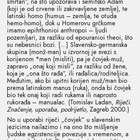
smrtan“, na što upozorava i semitsko Adam
(koji je od crvene ili zakrvavljene zemlje), te
latinski homo (humus – zemlja, te otuda
hemo-homo), dok u Homerovu grčkome
imamo epihthonioi anthropoi – ljudi
pozemljari, za razliku od epouranioi theoi, što
su nebesnici bozi. […] Slavensko-germanska
skupina (monž-man) u izvornoj je svezi s
korijenom *men (misliti), pa je čovjek-muž,
zapravo „onaj koji misli“, za razliku od žene,
koja je „ona što rađa“, ili rađalica/roditeljica.
Međutim, ako bi upitni korijen muž/man bio
prema latinskom manus (ruka), onda bi čovjek
bio tek onaj koji radi rukama ili naprosto
rukorađa – manualac. (Tomislav Ladan,
Riječi.
Značenje, uporaba, podrijetlo
, Zagreb 2000.)
No u uporabi riječi „čovjek“ u slavenskim
jezicima nailazimo i na ono što mišljenje
ljudske egzistencije povezuje s vremenom, a