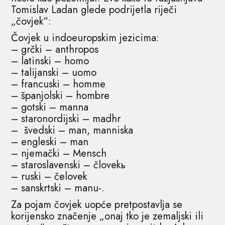
Tomislav Ladan glede podrijetla riječi
„čovjek“:
Čovjek u indoeuropskim jezicima:
– grčki – anthropos
– latinski – homo
– talijanski – uomo
– francuski – homme
– španjolski – hombre
– gotski – manna
– staronordijski – madhr
– švedski – man, manniska
– engleski – man
– njemački – Mensch
– staroslavenski – človekь
– ruski – čelovek
– sanskrtski – manu-.
Za pojam čovjek uopće pretpostavlja se
korijensko značenje „onaj tko je zemaljski ili