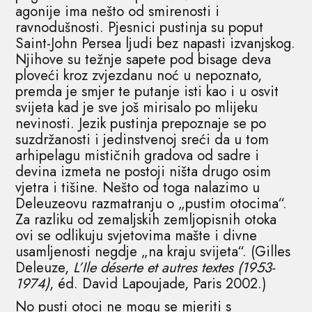
agonije ima nešto od smirenosti i
ravnodušnosti. Pjesnici pustinja su poput
Saint-John Persea ljudi bez napasti izvanjskog.
Njihove su težnje sapete pod bisage deva
ploveći kroz zvjezdanu noć u nepoznato,
premda je smjer te putanje isti kao i u osvit
svijeta kad je sve još mirisalo po mlijeku
nevinosti. Jezik pustinja prepoznaje se po
suzdržanosti i jedinstvenoj sreći da u tom
arhipelagu mističnih gradova od sadre i
devina izmeta ne postoji ništa drugo osim
vjetra i tišine. Nešto od toga nalazimo u
Deleuzeovu razmatranju o „pustim otocima“.
Za razliku od zemaljskih zemljopisnih otoka
ovi se odlikuju svjetovima mašte i divne
usamljenosti negdje „na kraju svijeta“. (Gilles
Deleuze,
L’Ile déserte et autres textes (1953-
1974)
, éd. David Lapoujade, Paris 2002.)
No pusti otoci ne mogu se mjeriti s