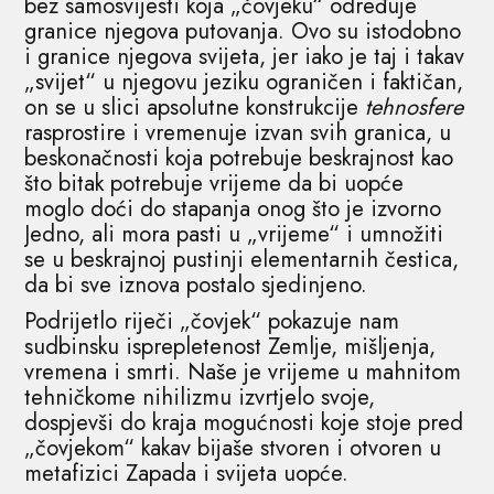
bez samosvijesti koja „čovjeku“ određuje
granice njegova putovanja. Ovo su istodobno
i granice njegova svijeta, jer iako je taj i takav
„svijet“ u njegovu jeziku ograničen i faktičan,
on se u slici apsolutne konstrukcije
tehnosfere
rasprostire i vremenuje izvan svih granica, u
beskonačnosti koja potrebuje beskrajnost kao
što bitak potrebuje vrijeme da bi uopće
moglo doći do stapanja onog što je izvorno
Jedno, ali mora pasti u „vrijeme“ i umnožiti
se u beskrajnoj pustinji elementarnih čestica,
da bi sve iznova postalo sjedinjeno.
Podrijetlo riječi „čovjek“ pokazuje nam
sudbinsku isprepletenost Zemlje, mišljenja,
vremena i smrti. Naše je vrijeme u mahnitom
tehničkome nihilizmu izvrtjelo svoje,
dospjevši do kraja mogućnosti koje stoje pred
„čovjekom“ kakav bijaše stvoren i otvoren u
metafizici Zapada i svijeta uopće.