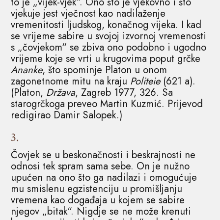
to je „vijek-vjek“. Ono što je vjekovno i što
vjekuje jest vječnost kao nadilaženje
vremenitosti ljudskog, konačnog vijeka. I kad
se vrijeme sabire u svojoj izvornoj vremenosti
s „čovjekom“ se zbiva ono podobno i ugodno
vrijeme koje se vrti u krugovima poput grčke
Ananke
, što spominje Platon u onom
zagonetnome mitu na kraju
Politeie
(621 a).
(Platon,
Država
, Zagreb 1977, 326. Sa
starogrčkoga preveo Martin Kuzmić. Prijevod
redigirao Damir Salopek.)
3.
Čovjek se u beskonačnosti i beskrajnosti ne
odnosi tek spram sama sebe. On je nužno
upućen na ono što ga nadilazi i omogućuje
mu smislenu egzistenciju u promišljanju
vremena kao događaja u kojem se sabire
njegov „bitak“. Nigdje se ne može krenuti