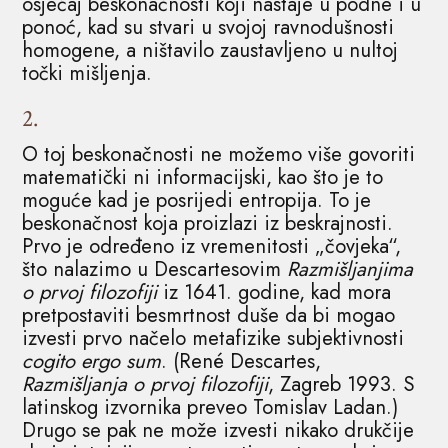
osjećaj beskonačnosti koji nastaje u podne i u
ponoć, kad su stvari u svojoj ravnodušnosti
homogene, a ništavilo zaustavljeno u nultoj
točki mišljenja.
2.
O toj beskonačnosti ne možemo više govoriti
matematički ni informacijski, kao što je to
moguće kad je posrijedi entropija. To je
beskonačnost koja proizlazi iz beskrajnosti.
Prvo je određeno iz vremenitosti „čovjeka“,
što nalazimo u Descartesovim
Razmišljanjima
o prvoj filozofiji
iz 1641. godine, kad mora
pretpostaviti besmrtnost duše da bi mogao
izvesti prvo načelo metafizike subjektivnosti
cogito ergo sum
. (René Descartes,
Razmišljanja o prvoj filozofiji
, Zagreb 1993. S
latinskog izvornika preveo Tomislav Ladan.)
Drugo se pak ne može izvesti nikako drukčije