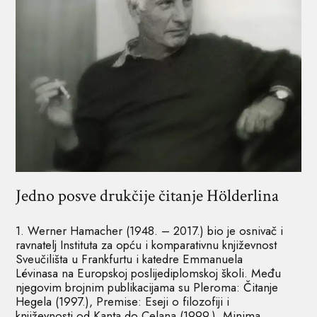
Jedno posve drukčije čitanje Hölderlina
1. Werner Hamacher (1948. – 2017.) bio je osnivač i
ravnatelj Instituta za opću i komparativnu književnost
Sveučilišta u Frankfurtu i katedre Emmanuela
Lévinasa na Europskoj poslijediplomskoj školi. Među
njegovim brojnim publikacijama su Pleroma: Čitanje
Hegela (1997.), Premise: Eseji o filozofiji i
književnosti od Kanta do Celana (1999.), Minima