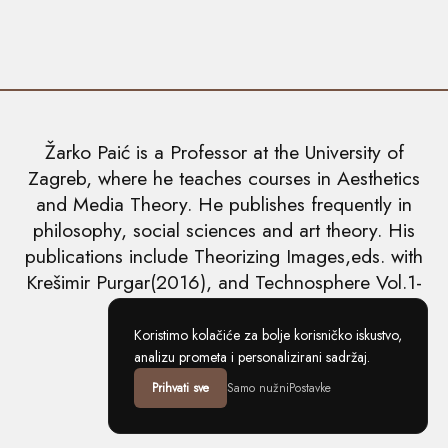
Žarko Paić is a Professor at the University of
Zagreb, where he teaches courses in Aesthetics
and Media Theory. He publishes frequently in
philosophy, social sciences and art theory. His
publications include Theorizing Images,eds. with
Krešimir Purgar(2016), and Technosphere Vol.1-
5(2018-2019).
Academia.edu
Koristimo kolačiće za bolje korisničko iskustvo,
analizu prometa i personalizirani sadržaj.
Researchgate
Prihvati sve
Samo nužni
Postavke
Tvrdja.com
Copyright ©2026 Žarko Paić