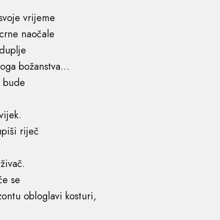
 svoje vrijeme
 crne naočale
 duplje
koga božanstva…
o bude
vijek.
piši riječ
aživač.
će se
zontu obloglavi kosturi,
,