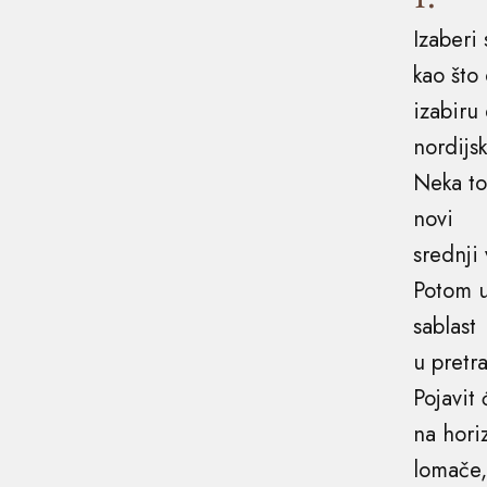
Izaberi
kao što
izabiru
nordijs
Neka t
novi
srednji 
Potom u
sablast
u pretr
Pojavit 
na hori
lomače