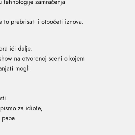
 tehnologije zamračenja
e to prebrisati i otpočeti iznova.
ra ići dalje.
show na otvorenoj sceni o kojem
anjati mogli
i
sti.
 pismo za idiote,
e papa
.