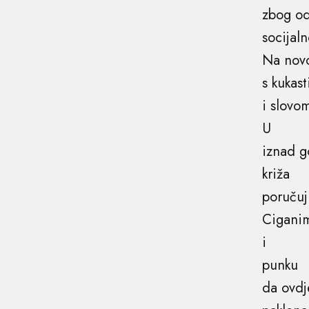
zbog od
socijal
Na novo
s kukas
i slovo
U
iznad g
križa
poručuj
Cigani
i
punku
da ovdj