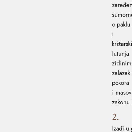
zaređen
sumorn
o paklu
i
križars
lutanja
zidinim
zalazak
pokora
i masov
zakonu k
2.
Izađi u