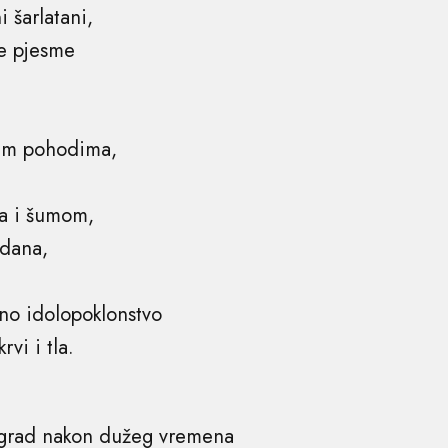
i šarlatani,
e pjesme
kim pohodima,
a i šumom,
 dana,
no idolopoklonstvo
rvi i tla.
 grad nakon dužeg vremena