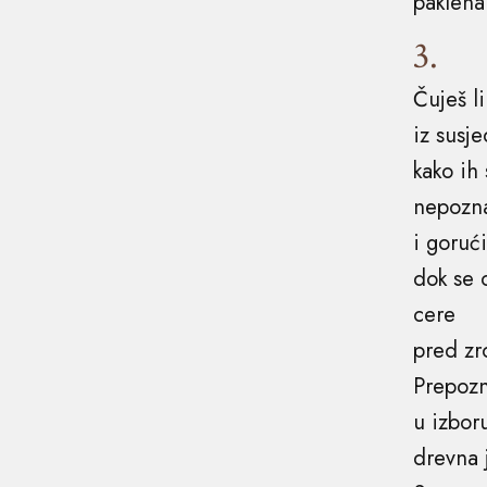
paklena
3.
Čuješ l
iz susje
kako ih 
nepozna
i goruć
dok se 
cere
pred z
Prepozn
u izbor
drevna 