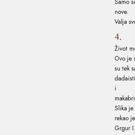
Samo su
nove.
Valja sv
4.
Život mo
Ovo je 
su tek s
dadaist
i
makabri
Slika je
rekao j
Grgur I