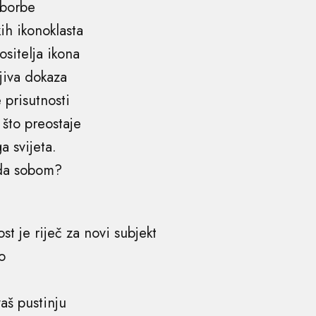
 borbe
kih ikonoklasta
ositelja ikona
ljiva dokaza
 prisutnosti
što preostaje
a svijeta.
ada sobom?
st je riječ za novi subjekt
o
vaš pustinju