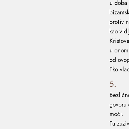
u doba
bizants
protiv n
kao vid
Kristove
u onom 
od ovog
Tko vl
5.
Bezlično
govora 
moći.
Tu zazi