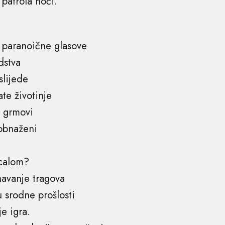
 patrola noći.
i paranoične glasove
dstva
slijede
te životinje
i grmovi
obnaženi
rcalom?
avanje tragova
u srodne prošlosti
je igra.