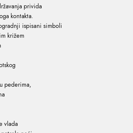
ržavanja privida
noga kontakta.
gradnji ispisani simboli
tim križem
m
otskog
u pederima,
ma
e vlada