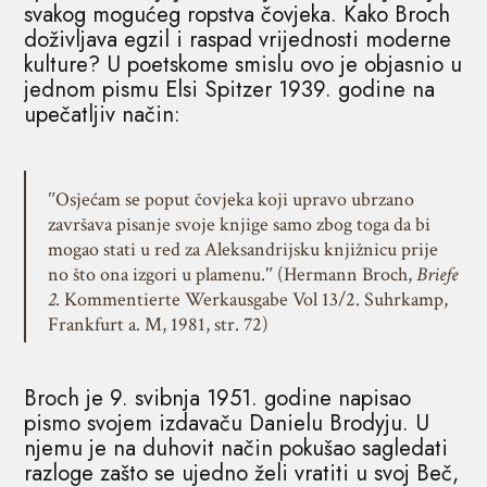
svakog mogućeg ropstva čovjeka. Kako Broch
doživljava egzil i raspad vrijednosti moderne
kulture? U poetskome smislu ovo je objasnio u
jednom pismu Elsi Spitzer 1939. godine na
upečatljiv način:
ʺOsjećam se poput čovjeka koji upravo ubrzano
završava pisanje svoje knjige samo zbog toga da bi
mogao stati u red za Aleksandrijsku knjižnicu prije
no što ona izgori u plamenu.ʺ (Hermann Broch,
Briefe
2
. Kommentierte Werkausgabe Vol 13/2. Suhrkamp,
Frankfurt a. M, 1981, str. 72)
Broch je 9. svibnja 1951. godine napisao
pismo svojem izdavaču Danielu Brodyju. U
njemu je na duhovit način pokušao sagledati
razloge zašto se ujedno želi vratiti u svoj Beč,