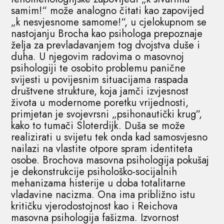
samim!“ može analogno čitati kao zapovijed
„k nesvjesnome samome!“, u cjelokupnom se
nastojanju Brocha kao psihologa prepoznaje
želja za prevladavanjem tog dvojstva duše i
duha. U njegovim radovima o masovnoj
psihologiji te osobito problemu panične
svijesti u povijesnim situacijama raspada
društvene strukture, koja jamči izvjesnost
života u modernome poretku vrijednosti,
primjetan je svojevrsni „psihonautički krug“,
kako to tumači Sloterdijk. Duša se može
realizirati u svijetu tek onda kad samosvjesno
nailazi na vlastite otpore spram identiteta
osobe. Brochova masovna psihologija pokušaj
je dekonstrukcije psihološko-socijalnih
mehanizama histerije u doba totalitarne
vladavine nacizma. Ona ima približno istu
kritičku vjerodostojnost kao i Reichova
masovna psihologija fašizma. Izvornost