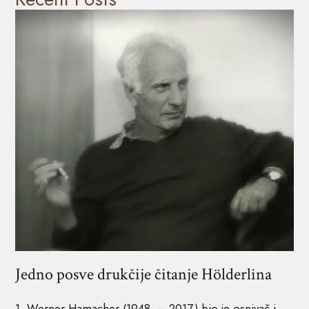
Jedno posve drukčije čitanje Hölderlina
1. Werner Hamacher (1948. – 2017.) bio je osnivač i