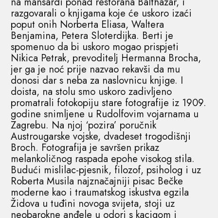
na mansardi ponad restorana Balthazar, i
razgovarali o knjigama koje će uskoro izaći
poput onih Norberta Eliasa, Waltera
Benjamina, Petera Sloterdijka. Berti je
spomenuo da bi uskoro mogao prispjeti
Nikica Petrak, prevoditelj Hermanna Brocha,
jer ga je noć prije nazvao rekavši da mu
donosi dar s neba za naslovnicu knjige. I
doista, na stolu smo uskoro zadivljeno
promatrali fotokopiju stare fotografije iz 1909.
godine snimljene u Rudolfovim vojarnama u
Zagrebu. Na njoj ‘pozira’ poručnik
Austrougarske vojske, dvadeset trogodišnji
Broch. Fotografija je savršen prikaz
melankoličnog raspada epohe visokog stila.
Budući mislilac-pjesnik, filozof, psiholog i uz
Roberta Musila najznačajniji pisac Bečke
moderne kao i traumatskog iskustva egzila
Židova u tuđini novoga svijeta, stoji uz
neobarokne anđele u odori s kacigom i