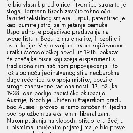
je bio vlasnik predionice i tvornice sukna te je
stoga Hermann Broch završio tehnološki
fakultet tekstilnog smjera. Usput, patentirao je
kao izumitelj stroj za miješanje pamuka.
Usporedno je posjećivao predavanja na
sveučilištu u Beču iz matematike, filozofije i
psihologije. Već u svojem prvom književnome
uratku Metodološkoj noveli iz 1918. pokazat
će značajke pisca koji spaja eksperiment s
tradicionalnim načinom pripovijedanja i to
još s pomoću jedinstvenog stila neobarokne
duge rečenice kao spoja mistike, poezije i
stroge znanstvene racionalnosti. 13. ožujka
1938. dan poslije nacističke okupacije
Austrije, Broch je uhićen u štajerskom gradu
Bad Ausee i proveo je tamo zatočen tri tjedna
pod optužbom za ekstremni liberalizam.
Nakon puštanja na slobodu otišao je u Beč, a
u pismima upućenim prijateljima je bio posve