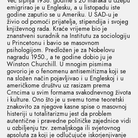
Već srpnja 1938. godine s 20 maraka u džepu
emigrirao je u Englesku, a u listopadu iste
godine zaputio se u Ameriku. U SAD-u je
živio od pomoći prijatelja, stipendija i svojeg
književnog rada. Kraće vrijeme bio je
znanstveni suradnik na Institutu za sociologiju
u Princetonu i bavio se masovnom
psihologijom. Predložen je za Nobelovu
nagradu 1950., a te godine dobio ju je
Winston Churchill. U mnogim pismima
govorio je o fenomenu antisemitizma koji se
na složen način pojavljivao i u Engleskoj i u
američkome društvu uz rasizam prema
Crncima u svim formama svakodnevnog života
i kulture. Ono što je u svemu tome teoretski
znakovito za njegove kasne spise o masovnoj
histeriji u totalitarizmu jest da problem
autentične i pravedne političke zajednice vidi
u ozbiljenju tzv. zemaljskoga ili svjetovnog
apsoluta za koji je odlučujuće iskorjenjivanje