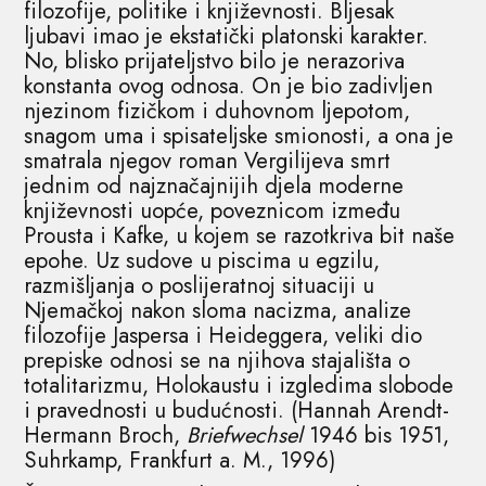
filozofije, politike i književnosti. Bljesak
ljubavi imao je ekstatički platonski karakter.
No, blisko prijateljstvo bilo je nerazoriva
konstanta ovog odnosa. On je bio zadivljen
njezinom fizičkom i duhovnom ljepotom,
snagom uma i spisateljske smionosti, a ona je
smatrala njegov roman Vergilijeva smrt
jednim od najznačajnijih djela moderne
književnosti uopće, poveznicom između
Prousta i Kafke, u kojem se razotkriva bit naše
epohe. Uz sudove u piscima u egzilu,
razmišljanja o poslijeratnoj situaciji u
Njemačkoj nakon sloma nacizma, analize
filozofije Jaspersa i Heideggera, veliki dio
prepiske odnosi se na njihova stajališta o
totalitarizmu, Holokaustu i izgledima slobode
i pravednosti u budućnosti. (Hannah Arendt-
Hermann Broch,
Briefwechsel
1946 bis 1951,
Suhrkamp, Frankfurt a. M., 1996)