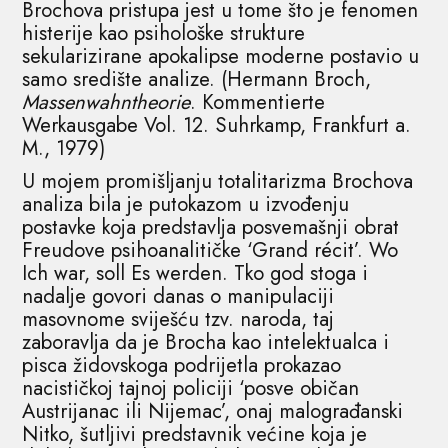
Brochova pristupa jest u tome što je fenomen
histerije kao psihološke strukture
sekularizirane apokalipse moderne postavio u
samo središte analize. (Hermann Broch,
Massenwahntheorie
. Kommentierte
Werkausgabe Vol. 12. Suhrkamp, Frankfurt a.
M., 1979)
U mojem promišljanju totalitarizma Brochova
analiza bila je putokazom u izvođenju
postavke koja predstavlja posvemašnji obrat
Freudove psihoanalitičke ‘Grand récit’. Wo
Ich war, soll Es werden. Tko god stoga i
nadalje govori danas o manipulaciji
masovnome sviješću tzv. naroda, taj
zaboravlja da je Brocha kao intelektualca i
pisca židovskoga podrijetla prokazao
nacističkoj tajnoj policiji ‘posve običan
Austrijanac ili Nijemac’, onaj malograđanski
Nitko, šutljivi predstavnik većine koja je