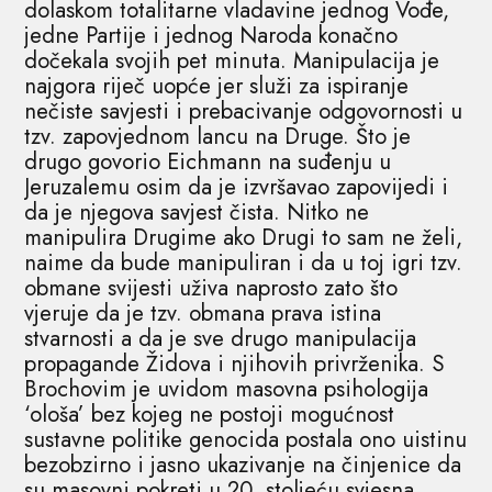
dolaskom totalitarne vladavine jednog Vođe,
jedne Partije i jednog Naroda konačno
dočekala svojih pet minuta. Manipulacija je
najgora riječ uopće jer služi za ispiranje
nečiste savjesti i prebacivanje odgovornosti u
tzv. zapovjednom lancu na Druge. Što je
drugo govorio Eichmann na suđenju u
Jeruzalemu osim da je izvršavao zapovijedi i
da je njegova savjest čista. Nitko ne
manipulira Drugime ako Drugi to sam ne želi,
naime da bude manipuliran i da u toj igri tzv.
obmane svijesti uživa naprosto zato što
vjeruje da je tzv. obmana prava istina
stvarnosti a da je sve drugo manipulacija
propagande Židova i njihovih privrženika. S
Brochovim je uvidom masovna psihologija
‘ološa’ bez kojeg ne postoji mogućnost
sustavne politike genocida postala ono uistinu
bezobzirno i jasno ukazivanje na činjenice da
su masovni pokreti u 20. stoljeću svjesna