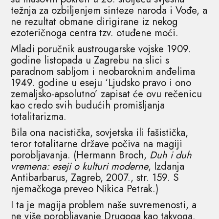
težnja za ozbiljenjem sinteze naroda i Vođe, a
ne rezultat obmane dirigirane iz nekog
ezoteričnoga centra tzv. otuđene moći.
Mladi poručnik austrougarske vojske 1909.
godine listopada u Zagrebu na slici s
paradnom sabljom i neobaroknim anđelima
1949. godine u eseju ‘Ljudsko pravo i ono
zemaljsko-apsolutno’ zapisat će ovu rečenicu
kao credo svih budućih promišljanja
totalitarizma.
Bila ona nacistička, sovjetska ili fašistička,
teror totalitarne države počiva na magiji
porobljavanja. (Hermann Broch,
Duh i duh
vremena: eseji o kulturi moderne
, Izdanja
Antibarbarus, Zagreb, 2007., str. 159. S
njemačkoga preveo Nikica Petrak.)
I ta je magija problem naše suvremenosti, a
ne više porobljavanje Drugoga kao takvoga.