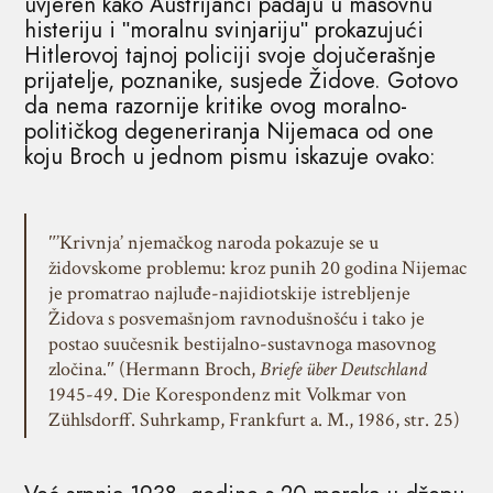
uvjeren kako Austrijanci padaju u masovnu
histeriju i ʺmoralnu svinjarijuʺ prokazujući
Hitlerovoj tajnoj policiji svoje dojučerašnje
prijatelje, poznanike, susjede Židove. Gotovo
da nema razornije kritike ovog moralno-
političkog degeneriranja Nijemaca od one
koju Broch u jednom pismu iskazuje ovako:
ʺ’Krivnja’ njemačkog naroda pokazuje se u
židovskome problemu: kroz punih 20 godina Nijemac
je promatrao najluđe-najidiotskije istrebljenje
Židova s posvemašnjom ravnodušnošću i tako je
postao suučesnik bestijalno-sustavnoga masovnog
zločina.ʺ (Hermann Broch,
Briefe über Deutschland
1945-49. Die Korespondenz mit Volkmar von
Zühlsdorff. Suhrkamp, Frankfurt a. M., 1986, str. 25)