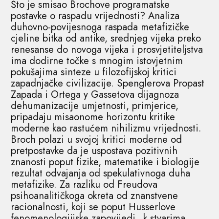
Što je smisao Brochove programatske
postavke o raspadu vrijednosti? Analiza
duhovno-povijesnoga raspada metafizičke
cjeline bitka od antike, srednjeg vijeka preko
renesanse do novoga vijeka i prosvjetiteljstva
ima dodirne točke s mnogim istovjetnim
pokušajima sinteze u filozofijskoj kritici
zapadnjačke civilizacije. Spenglerova Propast
Zapada i Ortega y Gassetova dijagnoza
dehumanizacije umjetnosti, primjerice,
pripadaju misaonome horizontu kritike
moderne kao rastućem nihilizmu vrijednosti.
Broch polazi u svojoj kritici moderne od
pretpostavke da je uspostava pozitivnih
znanosti poput fizike, matematike i biologije
rezultat odvajanja od spekulativnoga duha
metafizike. Za razliku od Freudova
psihoanalitičkoga okreta od znanstvene
racionalnosti, koji se poput Husserlove
fenomenologiijske zapovijedi „k stvarima