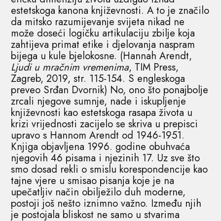
estetskoga kanona književnosti. A to je značilo
da mitsko razumijevanje svijeta nikad ne
može doseći logičku artikulaciju zbilje koja
zahtijeva primat etike i djelovanja naspram
bijega u kule bjelokosne. (Hannah Arendt,
Ljudi u mračnim vremenima
, TIM Press,
Zagreb, 2019, str. 115-154. S engleskoga
preveo Srđan Dvornik) No, ono što ponajbolje
zrcali njegove sumnje, nade i iskupljenje
književnosti kao estetskoga rasapa života u
krizi vrijednosti zacijelo se skriva u prepisci
upravo s Hannom Arendt od 1946-1951.
Knjiga objavljena 1996. godine obuhvaća
njegovih 46 pisama i njezinih 17. Uz sve što
smo dosad rekli o smislu korespondencije kao
tajne vjere u smisao pisanja koje je na
upečatljiv način obilježilo duh moderne,
postoji još nešto iznimno važno. Između njih
je postojala bliskost ne samo u stvarima