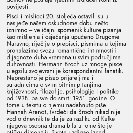
povijesti.
Pisci i mislioci 20. stoljeća ostavili su u
nasljeđe našem oskudnome dobu nešto
iznimno ‒ veličajni spomenik kulture pisanja
kao mišljenja i osjećanja upućeno Drugome.
Naravno, riječ je o prepisci, pismima u kojima
pronalazimo svezu romantične intimnosti i
dijagnoze duha vremena u svim područjima
duhovnosti. Hermann Broch uz mnoge pisce
u egzilu svojevrsni je korespondentni fanatik.
Neprestano je pisao prijateljima i
suradnicima o svim bitnim pitanjima
književnosti, filozofije, psihologije i politike
od 1938. pa sve do smrti 1951. godine. O
tome u tekstu o njemu nadahnuto piše
Hannah Arendt, tvrdeći da Broch nikad nije
vodio dnevnik te da je za razliku od Kafke
njegova osobna drama bila u tome što je
etičku dimenziju života uzdigao iznad