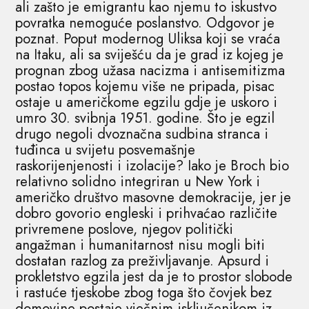
ali zašto je emigrantu kao njemu to iskustvo
povratka nemoguće poslanstvo. Odgovor je
poznat. Poput modernog Uliksa koji se vraća
na Itaku, ali sa sviješću da je grad iz kojeg je
prognan zbog užasa nacizma i antisemitizma
postao topos kojemu više ne pripada, pisac
ostaje u američkome egzilu gdje je uskoro i
umro 30. svibnja 1951. godine. Što je egzil
drugo negoli dvoznačna sudbina stranca i
tuđinca u svijetu posvemašnje
raskorijenjenosti i izolacije? Iako je Broch bio
relativno solidno integriran u New York i
američko društvo masovne demokracije, jer je
dobro govorio engleski i prihvaćao različite
privremene poslove, njegov politički
angažman i humanitarnost nisu mogli biti
dostatan razlog za preživljavanje. Apsurd i
prokletstvo egzila jest da je to prostor slobode
i rastuće tjeskobe zbog toga što čovjek bez
domovine postaje vječnim isključenikom iz