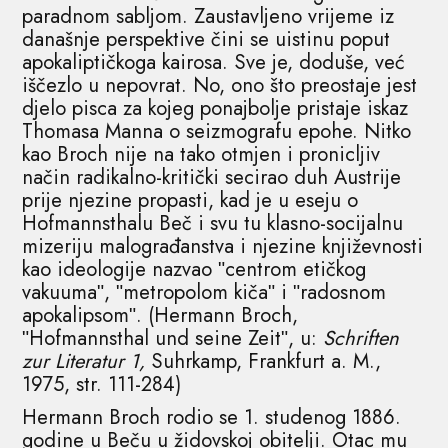
paradnom sabljom. Zaustavljeno vrijeme iz
današnje perspektive čini se uistinu poput
apokaliptičkoga kairosa. Sve je, doduše, već
iščezlo u nepovrat. No, ono što preostaje jest
djelo pisca za kojeg ponajbolje pristaje iskaz
Thomasa Manna o seizmografu epohe. Nitko
kao Broch nije na tako otmjen i pronicljiv
način radikalno-kritički secirao duh Austrije
prije njezine propasti, kad je u eseju o
Hofmannsthalu Beč i svu tu klasno-socijalnu
mizeriju malograđanstva i njezine književnosti
kao ideologije nazvao ʺcentrom etičkog
vakuumaʺ, ʺmetropolom kičaʺ i ʺradosnom
apokalipsomʺ. (Hermann Broch,
ʺHofmannsthal und seine Zeitʺ, u:
Schriften
zur Literatur 1,
Suhrkamp, Frankfurt a. M.,
1975, str. 111-284)
Hermann Broch rodio se 1. studenog 1886.
godine u Beču u židovskoj obitelji. Otac mu