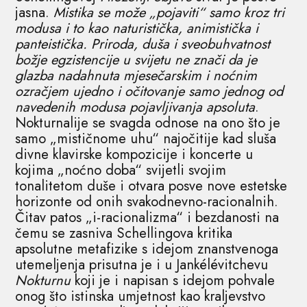
jasna.
Mistika se može „pojaviti“ samo kroz tri
modusa i to kao naturistička, animistička i
panteistička. Priroda, duša i sveobuhvatnost
božje egzistencije u svijetu ne znači da je
glazba nadahnuta mjesečarskim i noćnim
ozračjem ujedno i očitovanje samo jednog od
navedenih modusa pojavljivanja apsoluta
.
Nokturnalije se svagda odnose na ono što je
samo „mističnome uhu“ najočitije kad sluša
divne klavirske kompozicije i koncerte u
kojima „noćno doba“ svijetli svojim
tonalitetom duše i otvara posve nove estetske
horizonte od onih svakodnevno-racionalnih.
Čitav patos „i-racionalizma“ i bezdanosti na
čemu se zasniva Schellingova kritika
apsolutne metafizike s idejom znanstvenoga
utemeljenja prisutna je i u Jankélévitchevu
Nokturnu
koji je i napisan s idejom pohvale
onog što istinska umjetnost kao kraljevstvo