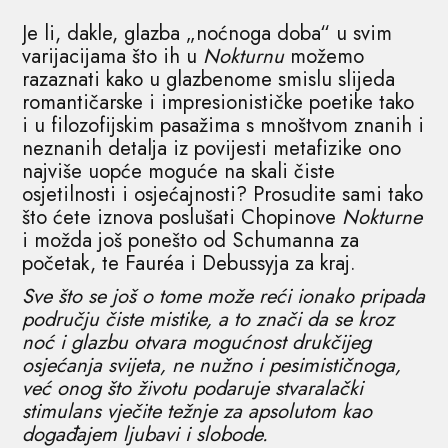
Je li, dakle, glazba „noćnoga doba“ u svim
varijacijama što ih u
Nokturnu
možemo
razaznati kako u glazbenome smislu slijeda
romantičarske i impresionističke poetike tako
i u filozofijskim pasažima s mnoštvom znanih i
neznanih detalja iz povijesti metafizike ono
najviše uopće moguće na skali čiste
osjetilnosti i osjećajnosti? Prosudite sami tako
što ćete iznova poslušati Chopinove
Nokturne
i možda još ponešto od Schumanna za
početak, te Fauréa i Debussyja za kraj.
Sve što se još o tome može reći ionako pripada
području čiste mistike, a to znači da se kroz
noć i glazbu otvara mogućnost drukčijeg
osjećanja svijeta, ne nužno i pesimističnoga,
već onog što životu podaruje stvaralački
stimulans vječite težnje za apsolutom kao
događajem ljubavi i slobode.