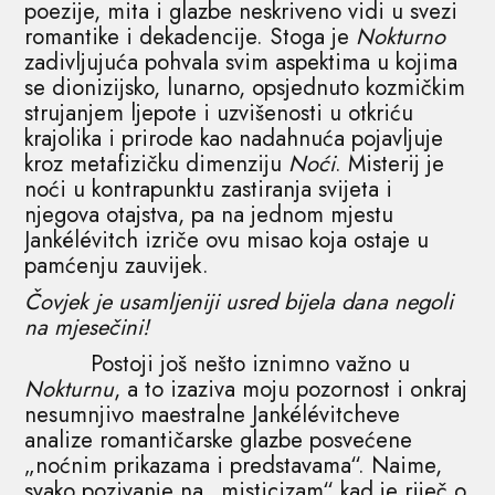
poezije, mita i glazbe neskriveno vidi u svezi
romantike i dekadencije. Stoga je
Nokturno
zadivljujuća pohvala svim aspektima u kojima
se dionizijsko, lunarno, opsjednuto kozmičkim
strujanjem ljepote i uzvišenosti u otkriću
krajolika i prirode kao nadahnuća pojavljuje
kroz metafizičku dimenziju
Noći
. Misterij je
noći u kontrapunktu zastiranja svijeta i
njegova otajstva, pa na jednom mjestu
Jankélévitch izriče ovu misao koja ostaje u
pamćenju zauvijek.
Čovjek je usamljeniji usred bijela dana negoli
na mjesečini!
Postoji još nešto iznimno važno u
Nokturnu
, a to izaziva moju pozornost i onkraj
nesumnjivo maestralne Jankélévitcheve
analize romantičarske glazbe posvećene
„noćnim prikazama i predstavama“. Naime,
svako pozivanje na „misticizam“ kad je riječ o