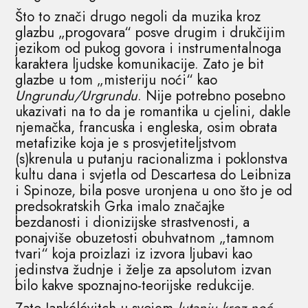
Što to znači drugo negoli da muzika kroz
glazbu „progovara“ posve drugim i drukčijim
jezikom od pukog govora i instrumentalnoga
karaktera ljudske komunikacije. Zato je bit
glazbe u tom „misteriju noći“ kao
Ungrundu/Urgrundu
. Nije potrebno posebno
ukazivati na to da je romantika u cjelini, dakle
njemačka, francuska i engleska, osim obrata
metafizike koja je s prosvjetiteljstvom
(s)krenula u putanju racionalizma i poklonstva
kultu dana i svjetla od Descartesa do Leibniza
i Spinoze, bila posve uronjena u ono što je od
predsokratskih Grka imalo značajke
bezdanosti i dionizijske strastvenosti, a
ponajviše obuzetosti obuhvatnom „tamnom
tvari“ koja proizlazi iz izvora ljubavi kao
jedinstva žudnje i želje za apsolutom izvan
bilo kakve spoznajno-teorijske redukcije.