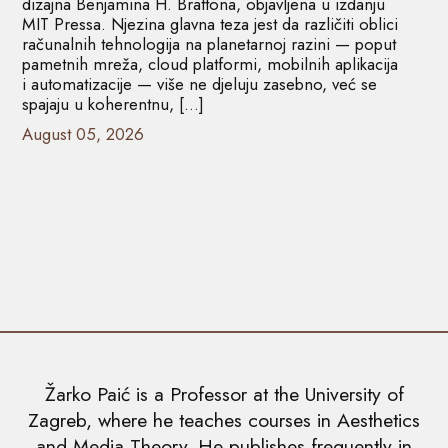
dizajna Benjamina H. Brattona, objavljena u izdanju
MIT Pressa. Njezina glavna teza jest da različiti oblici
računalnih tehnologija na planetarnoj razini — poput
pametnih mreža, cloud platformi, mobilnih aplikacija
i automatizacije — više ne djeluju zasebno, već se
spajaju u koherentnu, […]
August 05, 2026
Žarko Paić is a Professor at the University of
Zagreb, where he teaches courses in Aesthetics
and Media Theory. He publishes frequently in