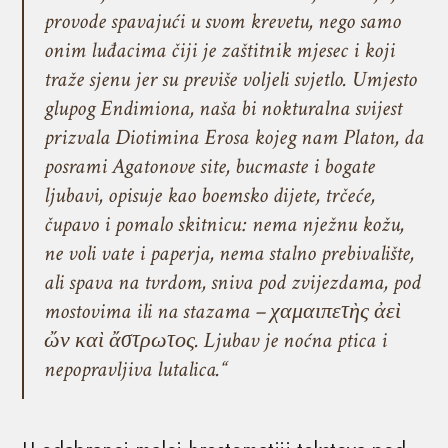
provode spavajući u svom krevetu, nego samo
onim luđacima čiji je zaštitnik mjesec i koji
traže sjenu jer su previše voljeli svjetlo. Umjesto
glupog Endimiona, naša bi nokturalna svijest
prizvala Diotimina Erosa kojeg nam Platon, da
posrami Agatonove site, bucmaste i bogate
ljubavi, opisuje kao boemsko dijete, trčeće,
čupavo i pomalo skitnicu: nema nježnu kožu,
ne voli vate i paperja, nema stalno prebivalište,
ali spava na tvrdom, sniva pod zvijezdama, pod
mostovima ili na stazama – χαμαιπετὴς ἀεὶ
ὤν καὶ ἄστρωτος. Ljubav je noćna ptica i
nepopravljiva lutalica.“