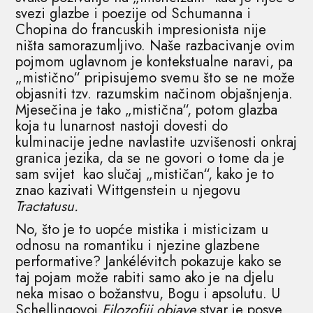
svezi glazbe i poezije od Schumanna i
Chopina do francuskih impresionista nije
ništa samorazumljivo. Naše razbacivanje ovim
pojmom uglavnom je kontekstualne naravi, pa
„mistično“ pripisujemo svemu što se ne može
objasniti tzv. razumskim načinom objašnjenja.
Mjesečina je tako „mistična“, potom glazba
koja tu lunarnost nastoji dovesti do
kulminacije jedne navlastite uzvišenosti onkraj
granica jezika, da se ne govori o tome da je
sam svijet kao slučaj „mističan“, kako je to
znao kazivati Wittgenstein u njegovu
Tractatusu.
No, što je to uopće mistika i misticizam u
odnosu na romantiku i njezine glazbene
performative? Jankélévitch pokazuje kako se
taj pojam može rabiti samo ako je na djelu
neka misao o božanstvu, Bogu i apsolutu. U
Schellingovoj
Filozofiji objave
stvar je posve