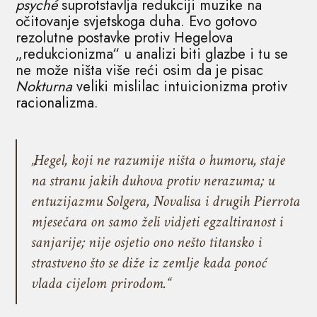
psyché
suprotstavlja redukciji muzike na
očitovanje svjetskoga duha. Evo gotovo
rezolutne postavke protiv Hegelova
„redukcionizma“ u analizi biti glazbe i tu se
ne može ništa više reći osim da je pisac
Nokturna
veliki mislilac intuicionizma protiv
racionalizma.
„Hegel, koji ne razumije ništa o humoru, staje
na stranu jakih duhova protiv nerazuma; u
entuzijazmu Solgera, Novalisa i drugih Pierrota
mjesečara on samo želi vidjeti egzaltiranost i
sanjarije; nije osjetio ono nešto titansko i
strastveno što se diže iz zemlje kada ponoć
vlada cijelom prirodom.“