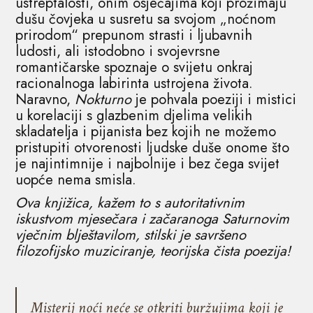
ustreptalosti, onim osjećajima koji prožimaju
dušu čovjeka u susretu sa svojom „noćnom
prirodom“ prepunom strasti i ljubavnih
ludosti, ali istodobno i svojevrsne
romantičarske spoznaje o svijetu onkraj
racionalnoga labirinta ustrojena života.
Naravno,
Nokturno
je pohvala poeziji i mistici
u korelaciji s glazbenim djelima velikih
skladatelja i pijanista bez kojih ne možemo
pristupiti otvorenosti ljudske duše onome što
je najintimnije i najbolnije i bez čega svijet
uopće nema smisla.
Ova knjižica, kažem to s autoritativnim
iskustvom mjesečara i začaranoga Saturnovim
vječnim blještavilom, stilski je savršeno
filozofijsko muziciranje, teorijska čista poezija!
Misterij noći neće se otkriti buržujima koji je