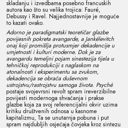
skladanju i izvedbama posebno francuskih
autora kao što su velika trojica: Fauré,
Debussy i Ravel. Najjednostavnije je moguće
to kazati ovako.
Adorno je paradigmatski teoretičar glazbe
povijesnih pokreta avangarde, a Jankélevitch
onaj koji promišlja protusmjer dekadencije u
umjetnosti i kulturi moderne. Dok je za
avangardu temeljni pojam sinestezija tijela u
tehničkoj reprodukciji s naglaskom na
atonalnosti i eksperimentu sa zvukom,
dekadencija se obraća duševnom
ustrojstvu/rastrojstvu samoga života
.
Psyché
postaje svojevrsni revolt spram ireverzibilne
povijesti modernoga shvaćanja i prakse
glazbe koja za svoj referencijalni okvir uzima
kritiku društvenih odnosa u kasnome
kapitalizmu, Ta se unutarnja pobuna i put
spram najdubljih osjećaja čovjeka kroz sintezu