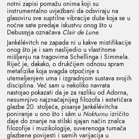
notni zapisi pomažu onima koji su
instrumentalno uvježbani da odsviraju na
glasoviru sve suptilne vibracije duše koja se u
noćne sate predaje iskustvu onog što u
Debussyja označava
Clair de Lune.
Jankélévitch ne zapada ni u kakve mistifikacije
onog što je i sam naslijedio u vlastitome
mišljenju na tragovima Schellinga i Simmela.
Riječ je, dakako, o drukčijem odnosu spram
metafizike koja svagda otpočinje s
utemeljenjem uma i izgradnjom sustava svojih
disciplina. Već sam u nekoliko navrata
nastojao pokazati da je za razliku od Adorna,
nesumnjivo najznačajnijeg filozofa i estetičara
glazbe 20. stoljeća, pisanje Jankélévitcha
poniranje u ono što i sâm u
Nokturnu
izričito
daje do znanje na stilski sjajan način znalca
filozofije i muzikologije, suverenoga tumača
glazbene povijesti i samih varijacija u