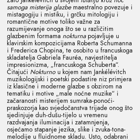
Zato Jankélévitch u svojem
lutanju kroz noć
samoga misterija glazbe
maestralno povezuje i
mistagogiju i mistiku, i grčku mitologiju i
romantične motive toliko važne za
razumijevanje onoga što se u različitim
glazbenim formama
nokturna
pojavljuje u
klavirskim kompozicijama Roberta Schumanna
i Frederica Chopina, te osobito u francuskoga
skladatelja Gabriela Fauréa, navjestitelja
impresionizma, „francuskoga Schuberta“.
Čitajući
Nokturno
u kojem nam Jankélévitch
muzikologijski i poetski podastire niz primjera
iz klasične i moderne glazbe s obzirom na
tematiku i motive „male noćne muzike“ i
začaranosti misterijem sumraka-ponoći-
praskozorja kao svjedočanstva trijade onog što
sjedinjuje duh-dušu-tijelo u vremenu
razdvajanja iluminacija i zatamnjenja,
osjećamo stapanje jezika, slike i zvuka-tona-
melodije u fluidnome skladu. Usto, odabrani