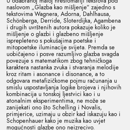
U odabranoj maloj hrestomatiji tekstova pod
naslovom „Glazba kao mišljenje“ zajedno s
tekstovima Wagnera, Adorna, Dahlhausa,
Schönberga, Derride, Sloterdijka, Agambena
i drugih uvrštenih autora pokazuje koliko je
mišljenje o glazbi i glazbeno mišljenje
isprepleteno s pokušajima poetske i
mitopoetske iluminacije svijeta. Premda se
uobičajeno i posve razumljivo glazba svagda
povezuje s matematikom zbog tehničkoga
karaktera nastanka zvuka i stvaranja melodije
kroz ritam i asonance i disonance, a to
odgovara metafizičkome pojmu računanja u
smislu uspostavljanja logike brojeva i njihovih
kombinacija u tonskoj ljestvici kao i u
atonalnim eksperimentima, ne može se
zanijekati ono što Schelling i Novalis,
primjerice, uzimaju u obzir kad iskazuju kao i
Schopenhauer kako je muzika kao uvjet
mogućnosti glazbe ono neizrecivo.