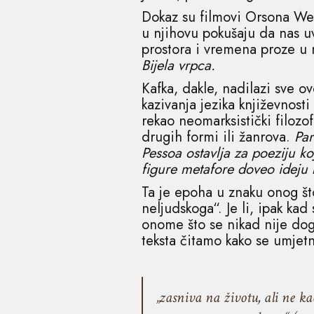
Dokaz su filmovi Orsona We
u njihovu pokušaju da nas u
prostora i vremena proze u 
Bijela vrpca.
Kafka, dakle, nadilazi sve o
kazivanja jezika književnosti
rekao neomarksistički filozof
drugih formi ili žanrova.
Par
Pessoa ostavlja za poeziju ko
figure metafore doveo ideju 
Ta je epoha u znaku onog št
neljudskoga“. Je li, ipak ka
onome što se nikad nije dog
teksta čitamo kako se umjet
„zasniva na životu, ali ne k