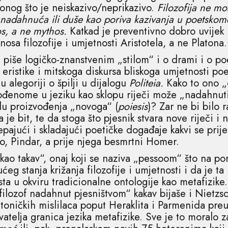
 onog što je neiskazivo/neprikazivo.
Filozofija ne mo
e nadahnuća ili duše kao poriva kazivanja u poetskom
os, a ne mythos.
Katkad je preventivno dobro uvijek 
osa filozofije i umjetnosti Aristotela, a ne Platona.
l piše logičko-znanstvenim „stilom“ i o drami i o po
eristike i mitskoga diskursa bliskoga umjetnosti poez
 alegoriji o špilji u dijalogu
Politeia.
Kako to ono „
gođenome u jeziku kao sklopu riječi može „nadahnut
slu proizvođenja „novoga“ (
poiesis
)? Zar ne bi bilo 
 je bit, te da stoga što pjesnik stvara nove riječi i
pajući i skladajući poetičke događaje kakvi se prij
o, Pindar, a prije njega besmrtni Homer.
kao takav“, onaj koji se naziva „pessoom“ što na p
eg stanja križanja filozofije i umjetnosti i da je ta
ta u okviru tradicionalne ontologije kao metafizike
filozof nadahnut pjesništvom“ kakav bijaše i Nietzsch
atoničkih mislilaca poput Heraklita i Parmenida pr
atelja granica jezika metafizike. Sve je to moralo z