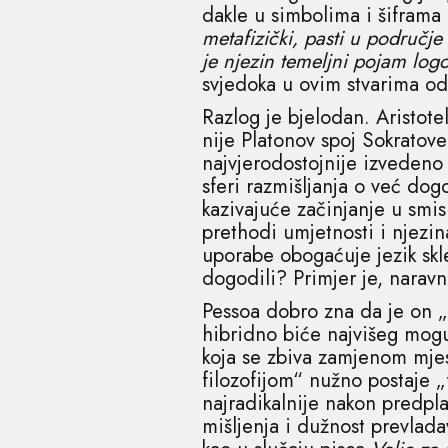
dakle u simbolima i šiframa
metafizički, pasti u područj
je njezin temeljni pojam log
svjedoka u ovim stvarima odn
Razlog je bjelodan. Aristote
nije Platonov spoj Sokratove 
najvjerodostojnije izvedeno u
sferi razmišljanja o već do
kazivajuće začinjanje u smi
prethodi umjetnosti i njezina
uporabe obogaćuje jezik skle
dogodili? Primjer je, naravn
Pessoa dobro zna da je on „
hibridno biće najvišeg moguć
koja se zbiva zamjenom mjes
filozofijom“ nužno postaje „
najradikalnije nakon predpl
mišljenja i dužnost prevladav