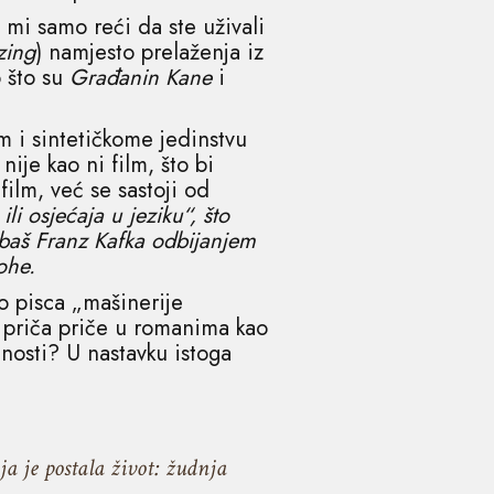
mi samo reći da ste uživali
zing
) namjesto prelaženja iz
o što su
Građanin Kane
i
m i sintetičkome jedinstvu
nije kao ni film, što bi
film, već se sastoji od
li osjećaja u jeziku“, što
e baš Franz Kafka odbijanjem
ohe.
o pisca „mašinerije
bi priča priče u romanima kao
nosti? U nastavku istoga
ja je postala život: žudnja