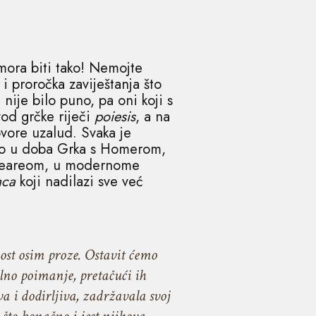
mora biti tako! Nemojte
i proročka zaviještanja što
nije bilo puno, pa oni koji s
vod grčke riječi
poiesis
, a na
vore uzalud. Svaka je
bilo u doba Grka s Homerom,
espeareom, u modernome
aca
koji nadilazi sve već
ost osim proze. Ostavit ćemo
lno poimanje, pretačući ih
va i dodirljiva, zadržavala svoj