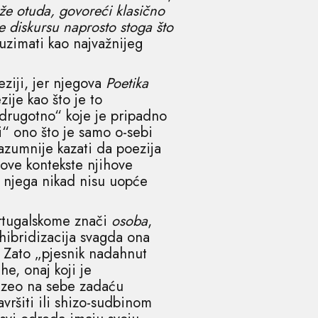
že otuda, govoreći klasično
e diskursu naprosto stoga što
uzimati kao najvažnijeg
eziji, jer njegova
Poetika
ije kao što je to
drugotno“ koje je pripadno
i“ ono što je samo o-sebi
razumnije kazati da poezija
 nove kontekste njihove
e njega nikad nisu uopće
ortugalskome znači
osoba
,
 hibridizacija svagda ona
. Zato „pjesnik nadahnut
e, onaj koji je
euzeo na sebe zadaću
avršiti ili shizo-sudbinom