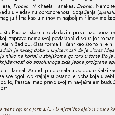
llesa,
Proces
i Michaela Hanekea,
Dvorac.
Nemojte 
vedu u vladavinu oprostorenosti događanja (
spatiali
magiju filma kao u njihovim najboljim filmovima ka
vo što Pessoa iskazuje o vladavini proze nad poezijo
 koji zapravo nema svoj povlašteni diskurs jer roman 
 Alain Badiou, čista forma ili žanr kao što to nije ni 
adoks je našeg doba u književnosti da je „izraz ideja i
ju nitko ne koristi u zbiljskome govoru u tome što j
književnosti do apsolutnoga zida jedne proigrane ep
o je Hannah Arendt prepoznala u ogledu o Kafki ka
d se sve ogoli do krajnje supstancije doba koje u se
odilo, Pessoa imao pravo svojim navještajem buduć
nost
ao tvar nego kao forma. (…) Umjetničko djelo je misao ko