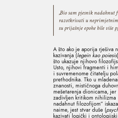
„Bio sam pjesnik nadahnut fi
razotkrivati u neprimjetni
su prijašnje epohe bile više p
A što ako je aporija rješiva
kazivanja (
legein kao poiesis
što ukazuje njihovo filozofijs
Usto, njihovi fragmenti i hi
i suvremenome čitatelju pol
prethodnika. Tko u mladenašt
znanosti, mističnoga duhovnj
mešetarenja dionicama, jer 
zadivljen kritikom nihilizma
nadahnut filozofijom“ iskaz
naime, jest stvar duše (
psyc
kazivati logički i ontologijs