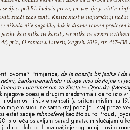
 mlačnost. Gradili bismo kuće samo da u njima boravimo, 
da se djeci približi buduća proza, jer poezija je uistinu 
sati znači zaboraviti. Književnost je najugodniji način 
se nikada nije dogodilo, dok je drama roman predočen b
u jeziku koji nitko ne koristi, jer nitko ne govori u stiho
ić, prir., O romanu, Litteris, Zagreb, 2019., str. 437-438
riti ovome? Primjerice,
da je poezija bit jezika i d
sečini, bankaru-anarhistu i druge nisu dostojne ni je
im imenom i prezimenom za života ꟷ Oporuka (Mensa
 njegove poezije drugim sredstvima i da to isto vri
modernosti i suvremenosti (a pritom mislim na 19. i
 po mojem sudu ne samo kraj poezije i kraj proze već
zi estetizacije
tehnosfere
) kao što su to Proust, Joy
20. stoljeća ostavljam paradigmatskim slučajem u ko
ni jednog dobrog filma načinjenog po njegovim rom