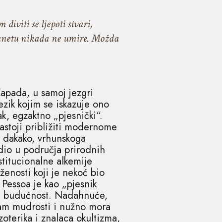
iviti se ljepoti stvari,
lanetu nikada ne umire. Možda
Zapada, u samoj jezgri
Jezik kojim se iskazuje ono
pak, egzaktno „pjesnički“.
astoji približiti modernome
, dakako, vrhunskoga
udio u područja prirodnih
stitucionalne alkemije
enosti koji je nekoć bio
. Pessoa je kao „pjesnik
 za budućnost. Nadahnuće,
pram mudrosti i nužno mora
zoterika i znalaca okultizma,