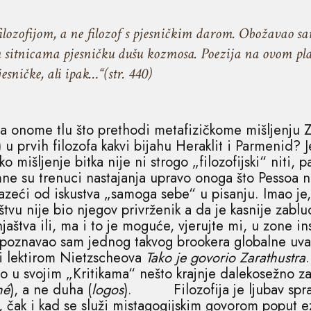
lozofijom, a ne filozof s pjesničkim darom. Obožavao sam d
m sitnicama pjesničku dušu kozmosa. Poezija na ovom p
jesničke, ali ipak…“(str. 440)
 na onome tlu što prethodi metafizičkome mišljenju 
) u prvih filozofa kakvi bijahu Heraklit i Parmenid? 
ko mišljenje bitka nije ni strogo „filozofijski“ niti, 
mne su trenuci nastajanja upravo onoga što Pessoa n
azeći od iskustva „samoga sebe“ u pisanju. Imao je
vu nije bio njegov privrženik a da je kasnije zabl
aštva ili, ma i to je moguće, vjerujte mi, u zone in
poznavao sam jednog takvog brookera globalne uvaž
 i lektirom Nietzscheova
Tako je govorio Zarathustra
ao u svojim „Kritikama“ nešto krajnje dalekosežno
hé
), a ne duha (
logos
).
Filozofija je ljubav s
ki, čak i kad se služi mistagogijskim govorom poput e