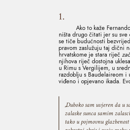
1.
Ako to kaže Fernando
ništa drugo čitati jer su sve
se tiče budućnosti bezvrijed
pravom zaslužuju taj dični n
hrvatskome je stara riječ
zač
njihova riječ dostojna ukles
u Rimu s Vergilijem, u sre
razdoblju s Baudelaireom i
viđeno i opjevano ikada. Evo
„Duboko sam uvjeren da u sa
zalaske sunca samim zalasci
tako u pojmovnu glazbenost bo