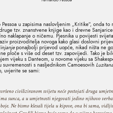
 Pessoa u zapisima naslovljenim „Kritike“, onda to 
 druge tzv. znanstvene knjige kao i drevne Sanjarice 
no naklapanje o ničemu. Pjesnika u povijesti svijeta 
aziv proizvoditelja novoga kako glasi doslovni prije
injanje
ponajbolji prijevod uopće, nikad ništa ne go
ane ploče s više od deset tzv. zapovijedi. Tako je 
dnjem vijeku s Danteom, u novome vijeku sa Shak
 u suvremenosti s nasljednikom Camoesovih
Luzitan
, uvjerite se sami:
vršeno civiliziranom svijetu neće postojati druga umjetn
ma sunca, a u umjetnosti njegovati jedino njihovo verba
je. Ne bismo klesali tijela u kipove, ona bi sama, vidlji