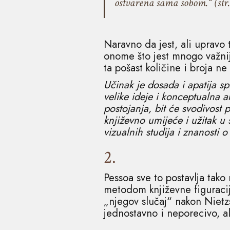
ostvarena sama sobom.“ (str.
Naravno da jest, ali upravo
onome što jest mnogo važnij
ta pošast količine i broja n
Učinak je dosada i apatija sp
velike ideje i konceptualna a
postojanja, bit će svodivost 
književno umijeće i užitak u 
vizualnih studija i znanosti
2.
Pessoa sve to postavlja tako
metodom književne figuracij
„njegov slučaj“ nakon Nietzs
jednostavno i neporecivo, a