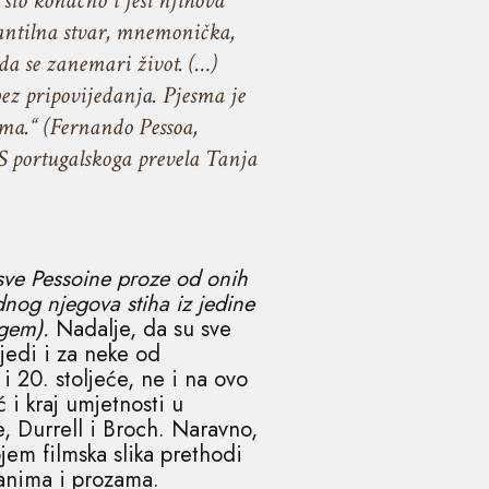
što konačno i jest njihova
infantilna stvar, mnemonička,
da se zanemari život. (…)
ez pripovijedanja. Pjesma je
vima.“ (Fernando Pessoa,
. S portugalskoga prevela Tanja
a sve Pessoine proze od onih
dnog njegova stiha iz jedine
gem).
Nadalje, da su sve
jedi i za neke od
 20. stoljeće, ne i na ovo
 i kraj umjetnosti u
ce, Durrell i Broch. Naravno,
jem filmska slika prethodi
anima i prozama.