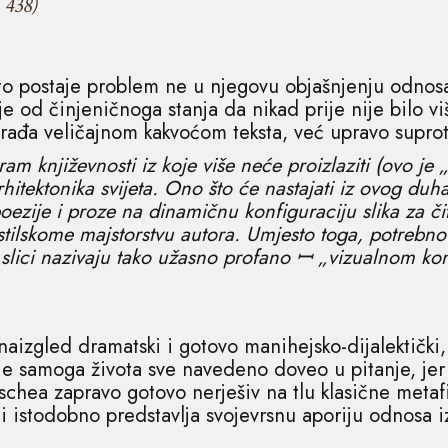
 438)
 to postaje problem ne u njegovu objašnjenju odnosa
e od činjeničnoga stanja da nikad prije nije bilo v
e rađa veličajnom kakvoćom teksta, već upravo supro
ram književnosti iz koje više neće proizlaziti (ovo je
rhitektonika svijeta. Ono što će nastajati iz ovog du
poezije i proze na dinamičnu konfiguraciju slika za či
stilskome majstorstvu autora. Umjesto toga, potrebno
 o slici nazivaju tako užasno profano ꟷ „vizualnom k
 naizgled dramatski i gotovo manihejsko-dijalektičk
e samoga života sve navedeno doveo u pitanje, jer n
chea zapravo gotovo nerješiv na tlu klasične metafiz
li istodobno predstavlja svojevrsnu aporiju odnosa