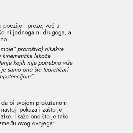
 poezije i proze, već u
iše ni jednoga ni drugoga, a
tno.
 „moje“ proroštvo) nikakve
ha kinematičke lakoće
tanje kojih nije potrebno više
 je samo ono što teoretičari
ompetencijom“.
i, da bi svojom prokušanom
astoji pokazati zašto je
ike. I kaže ono što je tako
 između ovog dvojega: