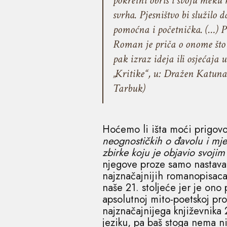
pokretni obris i svoju meku
svrha. Pjesništvo bi služilo 
pomoćna i početnička. (…) Pi
Roman je priča o onome što 
pak izraz ideja ili osjećaja 
„Kritike“, u: Dražen Katunar
Tarbuk)
Hoćemo li išta moći prigovo
neognostičkih o đavolu i mje
zbirke koju je objavio svoj
njegove proze samo nastavak
najznačajnijih romanopisaca 
naše 21. stoljeće jer je ono
apsolutnoj mito-poetskoj pro
najznačajnijega književnika 
jeziku, pa baš stoga nema 