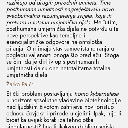
razlikuju od drugih prirodnih entiteta. Time
posthumane umjetnosti nagovještavaju novo
sveobuhvatno razumijevanje svijeta, koje ih
pretvara u totalna umjetnička djela.
Međutim,
posthumana umjetnička djela ne potvrđuju te
nove perspektive kao temeljne i
esencijalističke odgovore na ontološka
pitanja. Oni imaju stav samodistanciranja u
pogledu valjanosti onoga što predlažu. Stoga
se čini da je dirljiv opis posthumanih
umjetnosti da su one netotalitarna totalna
umjetnička djela.
Žarko Paić:
Etički problem postavljanja
homo kybernetesa
u horizont apsolutne vladavine biotehnologije
nad ljudskim životom zahtijeva novi pristup
odnosu čovjeka i prirode u cjelini. Ipak, nije li
bioetika uvijek korak iza tehnološke
singularnosti? Ima li ikakvog dubljeg smisla