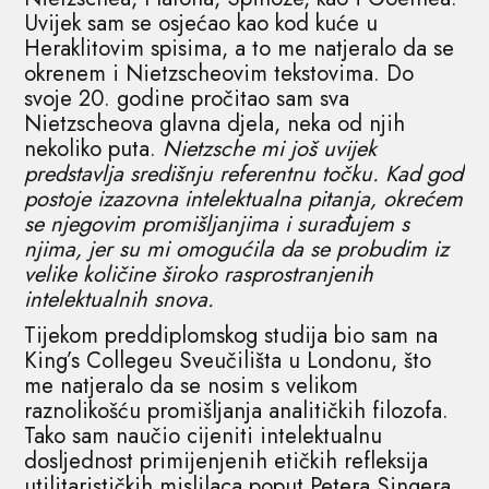
Uvijek sam se osjećao kao kod kuće u
Heraklitovim spisima, a to me natjeralo da se
okrenem i Nietzscheovim tekstovima. Do
svoje 20. godine pročitao sam sva
Nietzscheova glavna djela, neka od njih
nekoliko puta.
Nietzsche mi još uvijek
predstavlja središnju referentnu točku. Kad god
postoje izazovna intelektualna pitanja, okrećem
se njegovim promišljanjima i surađujem s
njima, jer su mi omogućila da se probudim iz
velike količine široko rasprostranjenih
intelektualnih snova.
Tijekom preddiplomskog studija bio sam na
King’s Collegeu Sveučilišta u Londonu, što
me natjeralo da se nosim s velikom
raznolikošću promišljanja analitičkih filozofa.
Tako sam naučio cijeniti intelektualnu
dosljednost primijenjenih etičkih refleksija
utilitarističkih mislilaca poput Petera Singera,