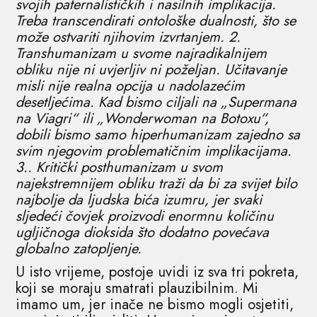
svojih paternalističkih i nasilnih implikacija.
Treba transcendirati ontološke dualnosti, što se
može ostvariti njihovim izvrtanjem. 2.
Transhumanizam u svome najradikalnijem
obliku nije ni uvjerljiv ni poželjan. Učitavanje
misli nije realna opcija u nadolazećim
desetljećima. Kad bismo ciljali na „Supermana
na Viagri“ ili „Wonderwoman na Botoxu“,
dobili bismo samo hiperhumanizam zajedno sa
svim njegovim problematičnim implikacijama.
3.. Kritički posthumanizam u svom
najekstremnijem obliku traži da bi za svijet bilo
najbolje da ljudska bića izumru, jer svaki
sljedeći čovjek proizvodi enormnu količinu
ugljičnoga dioksida što dodatno povećava
globalno zatopljenje.
U isto vrijeme, postoje uvidi iz sva tri pokreta,
koji se moraju smatrati plauzibilnim. Mi
imamo um, jer inače ne bismo mogli osjetiti,