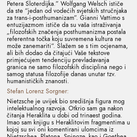
Petera Sloterdijka.” Wolfgang Welsch ističe
da ste “jedan od vodećih svjetskih stručnjaka
za trans-i-posthumanizam”. Gianni Vattimo s
entuzijazmom ističe da su vaša istraživanja
„filozofskih značenja posthumanizma postala
referentna točka koju suvremena kultura ne
može zanemariti“. Slažem se s tim ocjenama,
ali bih dodao da čitajući Vaše tekstove
primjećujem tendenciju prevladavanja
granica ne samo filozofskih disciplina nego i
samog statusa filozofije danas unutar tzv.
humanističkih znanosti.
Stefan Lorenz Sorgner:
Nietzsche je uvijek bio središnja figura mog
intelektualnog razvoja. Otkrio sam ga nakon
čitanja Heraklita u dobi od trinaest godina.
Imao sam knjigu s Heraklitovim fragmentima u
kojoj su svi oni komentirani ulomcima iz
Nietzschea, Platona, Spinoze, kao i Goethea.