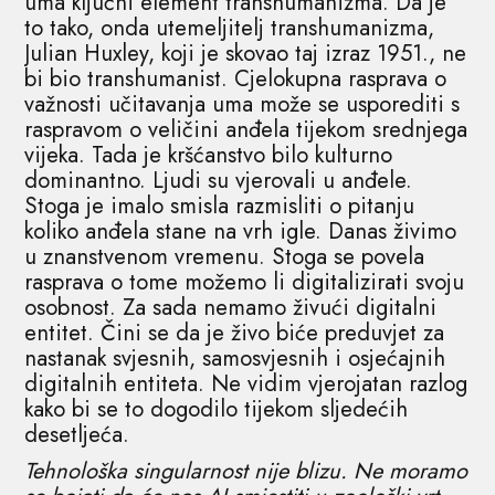
uma ključni element transhumanizma. Da je
to tako, onda utemeljitelj transhumanizma,
Julian Huxley, koji je skovao taj izraz 1951., ne
bi bio transhumanist. Cjelokupna rasprava o
važnosti učitavanja uma može se usporediti s
raspravom o veličini anđela tijekom srednjega
vijeka. Tada je kršćanstvo bilo kulturno
dominantno. Ljudi su vjerovali u anđele.
Stoga je imalo smisla razmisliti o pitanju
koliko anđela stane na vrh igle. Danas živimo
u znanstvenom vremenu. Stoga se povela
rasprava o tome možemo li digitalizirati svoju
osobnost. Za sada nemamo živući digitalni
entitet. Čini se da je živo biće preduvjet za
nastanak svjesnih, samosvjesnih i osjećajnih
digitalnih entiteta. Ne vidim vjerojatan razlog
kako bi se to dogodilo tijekom sljedećih
desetljeća.
Tehnološka singularnost nije blizu. Ne moramo