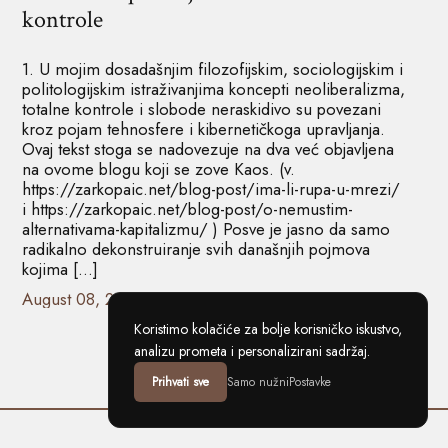
kontrole
1. U mojim dosadašnjim filozofijskim, sociologijskim i
politologijskim istraživanjima koncepti neoliberalizma,
totalne kontrole i slobode neraskidivo su povezani
kroz pojam tehnosfere i kibernetičkoga upravljanja.
Ovaj tekst stoga se nadovezuje na dva već objavljena
na ovome blogu koji se zove Kaos. (v.
https://zarkopaic.net/blog-post/ima-li-rupa-u-mrezi/
i https://zarkopaic.net/blog-post/o-nemustim-
alternativama-kapitalizmu/ ) Posve je jasno da samo
radikalno dekonstruiranje svih današnjih pojmova
kojima […]
August 08, 2026
Koristimo kolačiće za bolje korisničko iskustvo,
analizu prometa i personalizirani sadržaj.
Prihvati sve
Samo nužni
Postavke