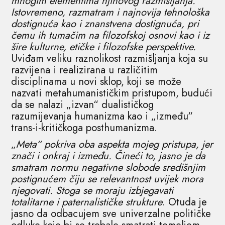
mnogim elementima njihovog razmišljanja.
Istovremeno, razmatram i najnovija tehnološka
dostignuća kao i znanstvena dostignuća, pri
čemu ih tumačim na filozofskoj osnovi kao i iz
šire kulturne, etičke i filozofske perspektive.
Uviđam veliku raznolikost razmišljanja koja su
razvijena i realizirana u različitim
disciplinama u novi sklop, koji se može
nazvati metahumanističkim pristupom, budući
da se nalazi „izvan“ dualističkog
razumijevanja humanizma kao i „između“
trans-i-kritičkoga posthumanizma.
„
Meta“ pokriva oba aspekta mojeg pristupa, jer
znači i onkraj i između. Čineći to, jasno je da
smatram normu negativne slobode središnjim
postignućem čiju se relevantnost uvijek mora
njegovati. Stoga se moraju izbjegavati
totalitarne i paternalističke strukture
. Otuda je
jasno da odbacujem sve univerzalne političke
odluke koje bi se trebale smatrati temeljem