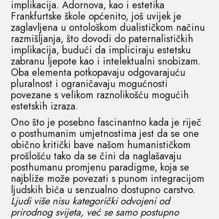
implikacija. Adornova, kao i estetika
Frankfurtske škole općenito, još uvijek je
zaglavljena u ontološkom dualističkom načinu
razmišljanja, što dovodi do paternalističkih
implikacija, budući da impliciraju estetsku
zabranu ljepote kao i intelektualni snobizam.
Oba elementa potkopavaju odgovarajuću
pluralnost i ograničavaju mogućnosti
povezane s velikom raznolikošću mogućih
estetskih izraza.
Ono što je posebno fascinantno kada je riječ
o posthumanim umjetnostima jest da se one
obično kritički bave našom humanističkom
prošlošću tako da se čini da naglašavaju
posthumanu promjenu paradigme, koja se
najbliže može povezati s punom integracijom
ljudskih bića u senzualno dostupno carstvo.
Ljudi više nisu kategorički odvojeni od
prirodnog svijeta, već se samo postupno