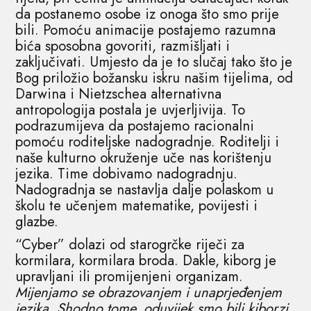
da postanemo osobe iz onoga što smo prije
bili. Pomoću animacije postajemo razumna
bića sposobna govoriti, razmišljati i
zaključivati. Umjesto da je to slučaj tako što je
Bog priložio božansku iskru našim tijelima, od
Darwina i Nietzschea alternativna
antropologija postala je uvjerljivija. To
podrazumijeva da postajemo racionalni
pomoću roditeljske nadogradnje. Roditelji i
naše kulturno okruženje uče nas korištenju
jezika. Time dobivamo nadogradnju.
Nadogradnja se nastavlja dalje polaskom u
školu te učenjem matematike, povijesti i
glazbe.
“Cyber” dolazi od starogrčke riječi za
kormilara, kormilara broda. Dakle, kiborg je
upravljani ili promijenjeni organizam.
Mijenjamo se obrazovanjem i unaprjeđenjem
jezika. Shodno tome, oduvijek smo bili kiborzi,