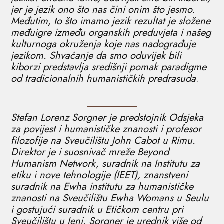
jer je jezik ono što nas čini onim što jesmo.
Međutim, to što imamo jezik rezultat je složene
međuigre između organskih preduvjeta i našeg
kulturnoga okruženja koje nas nadograđuje
jezikom. Shvaćanje da smo oduvijek bili
kiborzi predstavlja središnji pomak paradigme
od tradicionalnih humanističkih predrasuda
.
Stefan Lorenz Sorgner je predstojnik Odsjeka
za povijest i humanističke znanosti i profesor
filozofije na Sveučilištu John Cabot u Rimu.
Direktor je i suosnivač mreže Beyond
Humanism Network, suradnik na Institutu za
etiku i nove tehnologije (IEET), znanstveni
suradnik na Ewha institutu za humanističke
znanosti na Sveučilištu Ewha Womans u Seulu
i gostujući suradnik u Etičkom centru pri
Sveučilištu u Jeni. Sorgner je urednik više od