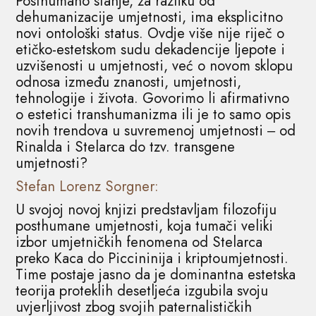
Posthumano stanje, za razliku od
dehumanizacije umjetnosti, ima eksplicitno
novi ontološki status. Ovdje više nije riječ o
etičko-estetskom sudu dekadencije ljepote i
uzvišenosti u umjetnosti, već o novom sklopu
odnosa između znanosti, umjetnosti,
tehnologije i života. Govorimo li afirmativno
o estetici transhumanizma ili je to samo opis
novih trendova u suvremenoj umjetnosti ‒ od
Rinalda i Stelarca do tzv. transgene
umjetnosti?
Stefan Lorenz Sorgner:
U svojoj novoj knjizi predstavljam filozofiju
posthumane umjetnosti, koja tumači veliki
izbor umjetničkih fenomena od Stelarca
preko Kaca do Piccininija i kriptoumjetnosti.
Time postaje jasno da je dominantna estetska
teorija proteklih desetljeća izgubila svoju
uvjerljivost zbog svojih paternalističkih