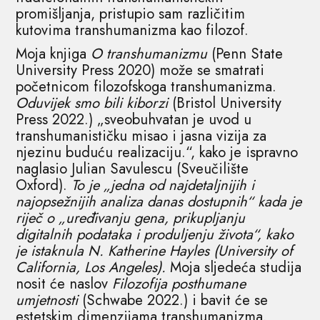
promišljanja, pristupio sam različitim
kutovima transhumanizma kao filozof.
Moja knjiga
O transhumanizmu
(Penn State
University Press 2020) može se smatrati
početnicom filozofskoga transhumanizma.
Oduvijek smo
bili kiborzi
(Bristol University
Press 2022.) „sveobuhvatan je uvod u
transhumanističku misao i jasna vizija za
njezinu buduću realizaciju.“, kako je ispravno
naglasio Julian Savulescu (Sveučilište
Oxford).
To je „jedna od najdetaljnijih i
najopsežnijih analiza danas dostupnih“ kada je
riječ o „uređivanju gena, prikupljanju
digitalnih podataka i produljenju života“, kako
je istaknula N. Katherine Hayles (University of
California, Los Angeles).
Moja sljedeća studija
nosit će naslov
Filozofija posthumane
umjetnosti
(Schwabe 2022.) i bavit će se
estetskim dimenzijama transhumanizma.