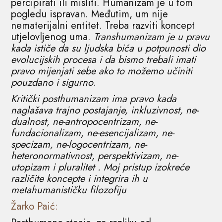
percipirati ili misliti. Humanizam je u tom
pogledu ispravan. Međutim, um nije
nematerijalni entitet. Treba razviti koncept
utjelovljenog uma.
Transhumanizam je u pravu
kada ističe da su ljudska bića u potpunosti dio
evolucijskih procesa i da bismo trebali imati
pravo mijenjati sebe ako to možemo učiniti
pouzdano i sigurno
.
Kritički posthumanizam ima pravo kada
naglašava trajno postajanje, inkluzivnost, ne-
dualnost, ne-antropocentrizam, ne-
fundacionalizam, ne-esencijalizam, ne-
specizam, ne-logocentrizam, ne-
heteronormativnost, perspektivizam, ne-
utopizam i pluralitet . Moj pristup izokreće
različite koncepte i integrira ih u
metahumanističku filozofiju
Žarko Paić: