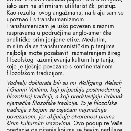
iako sam ne afirmiram utilitaristički pristup.
Kao rezultat ovog angažmana, na kraju sam se
upoznao i s transhumanizmom.
Transhumanizam je usko povezan s raznim
raspravama u područjima anglo-američke
analitičke primijenjene etike. Međutim,
mislim da se transhumanističkim pitanjima
najbolje može pozabaviti razmatranjem šireg
filozofskog razumijevanja kulturnih pitanja,
koje je tješnje povezano s kontinentalnom
filozofskom tradicijom.
Voditelji doktorata bili su mi Wolfgang Welsch
i Gianni Vattimo, koji pripadaju postmodernoj
filozofskoj tradiciji, a koji predstavljaju izdanak
njemačke filozofske tradicije. To je filozofska
tradicija s kojom se osjećam najsnažnije
povezanom, jer uključuje otvorenost prema
širim kulturnim izazovima.
Ovo podupire Vaše
opažanje da pitanja kojima se bavim nadilaze