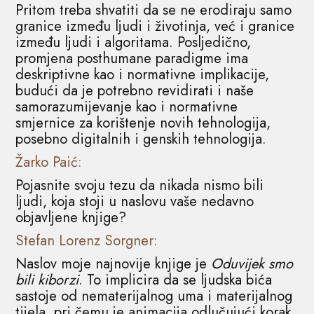
Pritom treba shvatiti da se ne erodiraju samo
granice između ljudi i životinja, već i granice
između ljudi i algoritama. Posljedično,
promjena posthumane paradigme ima
deskriptivne kao i normativne implikacije,
budući da je potrebno revidirati i naše
samorazumijevanje kao i normativne
smjernice za korištenje novih tehnologija,
posebno digitalnih i genskih tehnologija.
Žarko Paić:
Pojasnite svoju tezu da nikada nismo bili
ljudi, koja stoji u naslovu vaše nedavno
objavljene knjige?
Stefan Lorenz Sorgner:
Naslov moje najnovije knjige je
Oduvijek smo
bili kiborzi
. To implicira da se ljudska bića
sastoje od nematerijalnog uma i materijalnog
tijela, pri čemu je animacija odlučujući korak