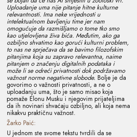
se bojati da će nas AI smjestiti u zoološki vrt.
Uploadanje uma nije pitanje hitne kulturne
relevantnosti. Ima neke vrijednosti u
intelektualnom bavljenju time jer nam
omogućuje da razmišljamo o tome tko smo
kao utjelovljena živa bića. Međutim, ako ga
ozbiljno shvatimo kao gorući kulturni problem,
to nas ne sprječava da se bavimo filozofskim
pitanjima koja su zapravo relevantna, naime
pitanjem o značenju digitalnih podataka i
može li se odreći privatnosti dok podržavamo
važnost norme negativne slobode.
Bolje je da
govorimo o važnosti privatnosti, a ne o
uploadanju uma, što je samo misao koja
pomaže Elonu Musku i njegovim prijateljima
da ih novinari shvaćaju ozbiljno, ali koja nema
nikakvu praktičnu važnost.
Žarko Paić:
U jednom ste svome tekstu tvrdili da se