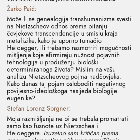
Žarko Paić:
Može li se genealogija transhumanizma svesti
na Nietzscheov odnos prema pitanju
čovjekove transcendencije u smislu kraja
metafizike, kako je uporno tumačio
Heidegger, ili trebamo razmotriti mogućnosti
mišljenja koje afirmiraju nužnost pojavnih
tehnologija u produženju biološki
determiniranoga života? Mislim na vašu
analizu Nietzscheovog pojma nadčovjeka.
Kako danas taj pojam osloboditi negativnog
povijesno-ideološkoga nasljeđa biologije i
eugenike?
Stefan Lorenz Sorgner:
Moja razmišljanja ne bi se trebala promatrati
samo kao fusnote uz Nietzschea i
Heideggera.
Izuzetno sam kritičan prema