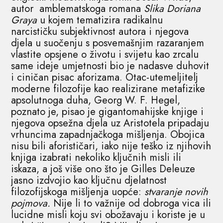
autor amblematskoga romana
Slika Doriana
Graya
u kojem tematizira radikalnu
narcističku subjektivnost autora i njegova
djela u suočenju s posvemašnjim razaranjem
vlastite opsjene o životu i svijetu kao zrcalu
same ideje umjetnosti bio je nadasve duhovit
i ciničan pisac aforizama. Otac-utemeljitelj
moderne filozofije kao realizirane metafizike
apsolutnoga duha, Georg W. F. Hegel,
poznato je, pisao je gigantomahijske knjige i
njegova opsežna djela uz Aristotela pripadaju
vrhuncima zapadnjačkoga mišljenja. Obojica
nisu bili aforističari, iako nije teško iz njihovih
knjiga izabrati nekoliko ključnih misli ili
iskaza, a još više ono što je Gilles Deleuze
jasno izdvojio kao ključnu djelatnost
filozofijskoga mišljenja uopće:
stvaranje novih
pojmova.
Nije li to važnije od dobroga vica ili
lucidne misli koju svi obožavaju i koriste je u