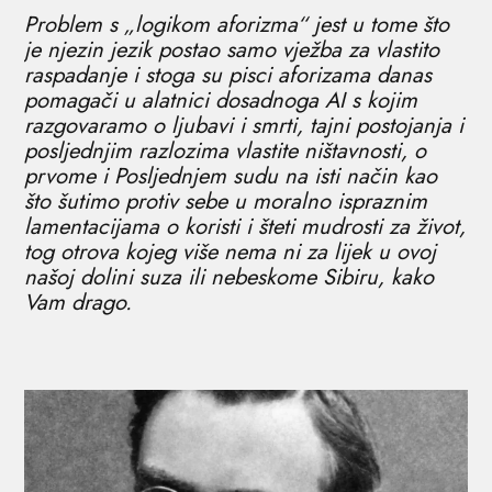
Problem s „logikom aforizma“ jest u tome što
je njezin jezik postao samo vježba za vlastito
raspadanje i stoga su pisci aforizama danas
pomagači u alatnici dosadnoga AI s kojim
razgovaramo o ljubavi i smrti, tajni postojanja i
posljednjim razlozima vlastite ništavnosti, o
prvome i Posljednjem sudu na isti način kao
što šutimo protiv sebe u moralno ispraznim
lamentacijama o koristi i šteti mudrosti za život,
tog otrova kojeg više nema ni za lijek u ovoj
našoj dolini suza ili nebeskome Sibiru, kako
Vam drago.