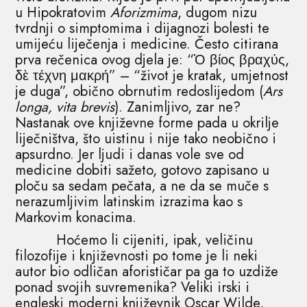
u Hipokratovim
Aforizmima
, dugom nizu
tvrdnji o simptomima i dijagnozi bolesti te
umijeću liječenja i medicine. Često citirana
prva rečenica ovog djela je: “Ὁ βίος βραχύς,
δὲ τέχνη μακρή” – “život je kratak, umjetnost
je duga”, obično obrnutim redoslijedom (
Ars
longa, vita brevis
). Zanimljivo, zar ne?
Nastanak ove književne forme pada u okrilje
liječništva, što uistinu i nije tako neobično i
apsurdno. Jer ljudi i danas vole sve od
medicine dobiti sažeto, gotovo zapisano u
ploču sa sedam pečata, a ne da se muče s
nerazumljivim latinskim izrazima kao s
Markovim konacima.
Hoćemo li cijeniti, ipak, veličinu
filozofije i književnosti po tome je li neki
autor bio odličan aforističar pa ga to uzdiže
ponad svojih suvremenika? Veliki irski i
engleski moderni književnik Oscar Wilde,