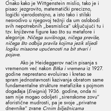
Onako kako je Wittgenstein mislio, tako je i
pisao: jezgrovito, matematički precizno,
logički vjerodostojno, a isto tako i stilski
nesvodivo u njegovoj težnji da um oslobodi
svih nepotrebnih „besmislica“ uključujući tu i
tzv. književne figure kao što su metafore i
alegorije.
Ničega suvišnoga, ničega previše,
ničega što odbija pravila kojima jezik slijedi
logiku misaone upućenosti na bit stvari i
pojave.
Ako je Heideggerov način pisanja s
vremenom već nakon
Bitka i vremena
iz 1927.
godine neprestano evoluirao i kretao se
spram jednostavnosti kazivanja obratom same
fundamentalne strukture metafizike s pojmom
događaja (
Ereignis
) 1936. godine, onda ni
sam nije mogao odoljeti „sirenskome zovu“
aforistične mudrosti, pa je svoje „privatne
dnevnike“ zvane
Crnim bilježnicama