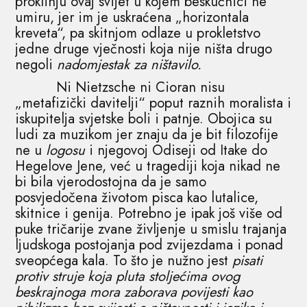
proklinju ovaj svijet u kojem beskućnici ne
umiru, jer im je uskraćena „horizontala
kreveta“, pa skitnjom odlaze u prokletstvo
jedne druge vječnosti koja nije ništa drugo
negoli
nadomjestak za ništavilo.
Ni Nietzsche ni Cioran nisu
„metafizički davitelji“ poput raznih moralista i
iskupitelja svjetske boli i patnje. Obojica su
ludi za muzikom jer znaju da je bit filozofije
ne u
logosu
i njegovoj Odiseji od Itake do
Hegelove Jene, već u tragediji koja nikad ne
bi bila vjerodostojna da je samo
posvjedočena životom pisca kao lutalice,
skitnice i genija. Potrebno je ipak još više od
puke tričarije zvane življenje u smislu trajanja
ljudskoga postojanja pod zvijezdama i ponad
sveopćega kala. To što je nužno jest
pisati
protiv struje koja pluta stoljećima ovog
beskrajnoga mora zaborava povijesti kao