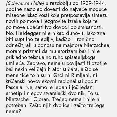
(Schwarze Hefte)
u razdoblju od 1939-1944.
godine nastojao dovesti do najveće moguće
misaone iskazivosti koja pretpostavlja sintezu
novih pojmova i jezgrovite izreke koja te
pojmove upečatljivo dovodi do smisanosti.
No, Heidegger nije nikad duhovit, iako zna
biti suptilno zajedljiv, kadšto i ironično
odrješit, ali u odnosu na majstora Nietzschea,
moram priznati da mu aforizam baš i nije
prikladno tekstualno ruho spisateljskoga
umijeća. Zapravo, nema u povijesti filozofije
baš nekih veličajnih aforističara, a što se
mene tiče to nisu ni Grci ni Rimljani, ni
kršćanski novovjekovni racionalisti poput
Pascala. Ne, samo je jedan i još jedan:
arhetip i njegov stvaralački dvojnik. To su
Nietzsche i Cioran. Trećeg nema i nije ni
potreban. Zašto njih dvojica i zašto trećega
nema?