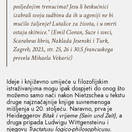
posljednjim trenucima? Jesu li beskućnici
izabrali svoju sudbinu da ih u agoniji ne bi
mučilo žaljenje? Lutalice za života, i u smrti
ostaju skitnice.“ (Emil Cioran, Suze i sveci,
Scarabeus libris, Naklada Jesenski i Turk,
Zagreb, 2023., str. 25, 26 i 30.S francuskoga
prevela Mihaela Vekarić)
Ideje i književno umijeće u filozofijskim
istraživanjima mogu ipak dospjeti do onog što
možemo samo naći nakon Nietzschea u tekstu
druge najznačajnije knjige suvremenoga
mišljenja u 20. stoljeću. Naravno, prva je
Heideggerov
Bitak i vrijeme (Sein und Zeit)
, a
druga pripada Ludwigu Wittgensteinu i
njegovu
Tractatusu logico-philosophicusu.