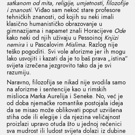
satkanom od mita, religije, umjetnosti, filozofije
i znanosti
. Viđao sam nekoć stare profesore
tehničkih znanosti, od kojih su neki imali
klasično humanističko obrazovanje u
gimnazijama i napamet znali Horacijeve
Ode
kako neki od njih uživaju u Pessoinoj
Knjizi
nemira
i u Pascalovim
Mislima.
Razlog nije
teško pogoditi. Svi vole aforizme jer ih mogu
lako usvojiti i kazati da je to baš prava „istina“
svijeta izrečena jezgrovito tako da je svi
razumiju.
Naravno, filozofija se nikad nije svodila samo
na aforizme i sentencije kao u rimskih
mislioca Marka Aurelija i Seneke. No, već je
od doba njemačke romantike postojala ideja
da se misao može oblikovati poput uzvišena
stiha ode ili elegije i da njezina veličajnost
proizlazi upravo otuda što u jednoj rečenici
sva mudrost ili ludost svijeta dolazi iz dubine