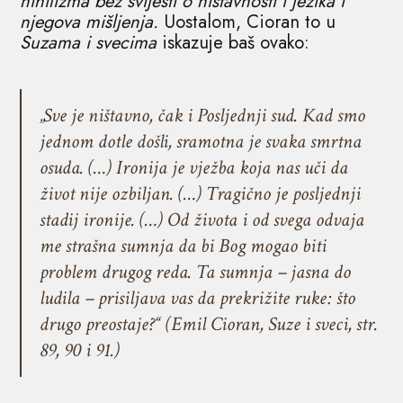
nihilizma bez svijesti o ništavnosti i jezika i
njegova mišljenja.
Uostalom, Cioran to u
Suzama i svecima
iskazuje baš ovako:
„Sve je ništavno, čak i Posljednji sud. Kad smo
jednom dotle došli, sramotna je svaka smrtna
osuda. (…) Ironija je vježba koja nas uči da
život nije ozbiljan. (…) Tragično je posljednji
stadij ironije. (…) Od života i od svega odvaja
me strašna sumnja da bi Bog mogao biti
problem drugog reda. Ta sumnja – jasna do
ludila – prisiljava vas da prekrižite ruke: što
drugo preostaje?“ (Emil Cioran, Suze i sveci, str.
89, 90 i 91.)