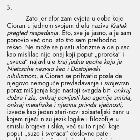
3.
Zato jer aforizam cvjeta u doba koje
Cioran u jednom svojem djelu naziva
Kratak
pregled raspadanja.
Eto, sve je jasno, a ja sam
ponovio već ono isto što sam prethodno
rekao. Ne može se pisati aforizme a da pisac
kao mislilac nije onaj koji poput „proroka“ i
„sveca“ najavljuje
kraj jedne epohe koju je
Nietzsche nazvao kao i Dostojevski
nihilizmom
, a Cioran se prihvatio posla da
njegovo nemoguće prevladavanje i svojevrsni
poraz mišljenja koje nastoji svagda biti
onkraj
dobra i zla, onkraj povijesti kao agonije smisla,
onkraj metafizike i njezina privida vječnosti,
izvede kao jedan stari-novi spisateljski žanr u
kojem riječi nisu jezik logike i filozofije u
smislu brojeva i slika, već su to riječi koje
poput „suze i svetaca“ doslovno pate i