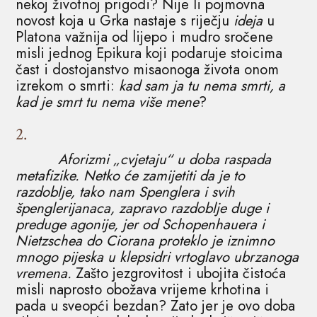
nekoj životnoj prigodi? Nije li pojmovna
novost koja u Grka nastaje s riječju
ideja
u
Platona važnija od lijepo i mudro sročene
misli jednog Epikura koji podaruje stoicima
čast i dostojanstvo misaonoga života onom
izrekom o smrti:
kad sam ja tu nema smrti, a
kad je smrt tu nema više mene
?
2.
Aforizmi „cvjetaju“ u doba raspada
metafizike. Netko će zamijetiti da je to
razdoblje, tako nam Spenglera i svih
špenglerijanaca, zapravo razdoblje duge i
preduge agonije, jer od Schopenhauera i
Nietzschea do Ciorana proteklo je iznimno
mnogo pijeska u klepsidri vrtoglavo ubrzanoga
vremena.
Zašto jezgrovitost i ubojita čistoća
misli naprosto obožava vrijeme krhotina i
pada u sveopći bezdan? Zato jer je ovo doba