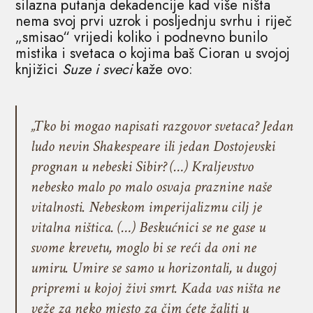
silazna putanja dekadencije kad više ništa
nema svoj prvi uzrok i posljednju svrhu i riječ
„smisao“ vrijedi koliko i podnevno bunilo
mistika i svetaca o kojima baš Cioran u svojoj
knjižici
Suze i sveci
kaže ovo:
„Tko bi mogao napisati razgovor svetaca? Jedan
ludo nevin Shakespeare ili jedan Dostojevski
prognan u nebeski Sibir? (…) Kraljevstvo
nebesko malo po malo osvaja praznine naše
vitalnosti. Nebeskom imperijalizmu cilj je
vitalna ništica. (…) Beskućnici se ne gase u
svome krevetu, moglo bi se reći da oni ne
umiru. Umire se samo u horizontali, u dugoj
pripremi u kojoj živi smrt. Kada vas ništa ne
veže za neko mjesto za čim ćete žaliti u