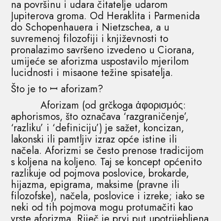
na površinu i udara čitatelje udarom
Jupiterova groma. Od Heraklita i Parmenida
do Schopenhauera i Nietzschea, a u
suvremenoj filozofiji i književnosti to
pronalazimo savršeno izvedeno u Ciorana,
umijeće se aforizma uspostavilo mjerilom
lucidnosti i misaone težine spisatelja.
Što je to ꟷ aforizam?
Aforizam (od grčkoga ἀφορισμός:
aphorismos, što označava ‘razgraničenje’,
‘razliku’ i ‘definiciju’) je sažet, koncizan,
lakonski ili pamtljiv izraz opće istine ili
načela. Aforizmi se često prenose tradicijom
s koljena na koljeno. Taj se koncept općenito
razlikuje od pojmova poslovice, brokarde,
hijazma, epigrama, maksime (pravne ili
filozofske), načela, poslovice i izreke; iako se
neki od tih pojmova mogu protumačiti kao
vrste aforizma. Riječ je prvi put upotrijebljena